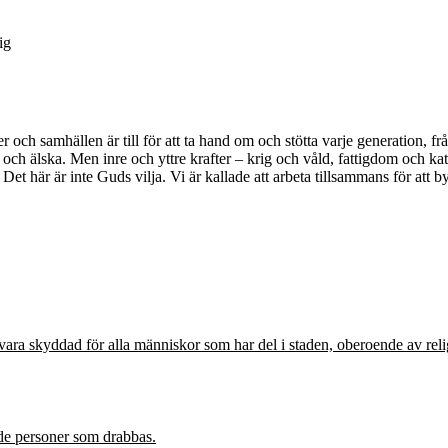
ig
r och samhällen är till för att ta hand om och stötta varje generation, 
a och älska. Men inre och yttre krafter – krig och våld, fattigdom och kat
. Det här är inte Guds vilja. Vi är kallade att arbeta tillsammans för att
ara skyddad för alla människor som har del i staden, oberoende av religiö
de personer som drabbas.