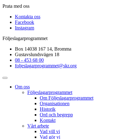
Prata med oss
Kontakta oss
Facebook
Instagram
Följeslagarprogrammet
Box 14038 167 14, Bromma
Gustavslundsvägen 18
08 - 453 68 00
foljeslagarprogrammet@skr.org
Om oss
Följeslagarprogrammet
Om Följeslagarprogrammet
Organisationen
Historik
Ord och begrepp
Kontakt
Vårt arbete
Vad vill vi
Vad gör vi