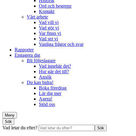
Historik
Ord och begrepp
Kontakt
Vårt arbete
Vad vill vi
Vad gör vi
Var finns vi
Vad ser vi
Vanliga frågor och svar
Rapporter
Engagera dig
Bli följeslagare
Vad innebär det?
Hur går det till?
Ansök
Du kan bidra!
Boka föredrag
Lär dig mer
Agera!
Stöd oss
Meny
Sök
Vad letar du efter?
Sök