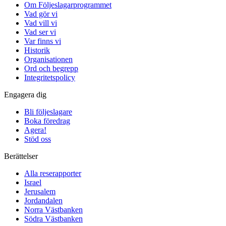
Om Följeslagarprogrammet
Vad gör vi
Vad vill vi
Vad ser vi
Var finns vi
Historik
Organisationen
Ord och begrepp
Integritetspolicy
Engagera dig
Bli följeslagare
Boka föredrag
Agera!
Stöd oss
Berättelser
Alla reserapporter
Israel
Jerusalem
Jordandalen
Norra Västbanken
Södra Västbanken