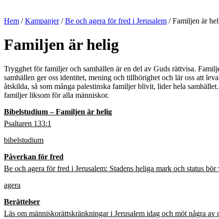
Hem
/
Kampanjer
/
Be och agera för fred i Jerusalem
/
Familjen är hel
Familjen är helig
Trygghet för familjer och samhällen är en del av Guds rättvisa. Familje
samhällen ger oss identitet, mening och tillhörighet och lär oss att lev
åtskilda, så som många palestinska familjer blivit, lider hela samhället
familjer liksom för alla människor.
Bibelstudium – Familjen är helig
Psaltaren 133:1
bibelstudium
Påverkan för fred
Be och agera för fred i Jerusalem: Stadens heliga mark och status bör v
agera
Berättelser
Läs om människorättskränkningar i Jerusalem idag och möt några av 