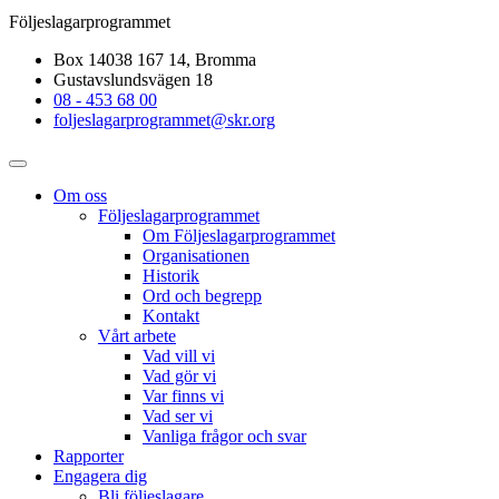
Följeslagarprogrammet
Box 14038 167 14, Bromma
Gustavslundsvägen 18
08 - 453 68 00
foljeslagarprogrammet@skr.org
Om oss
Följeslagarprogrammet
Om Följeslagarprogrammet
Organisationen
Historik
Ord och begrepp
Kontakt
Vårt arbete
Vad vill vi
Vad gör vi
Var finns vi
Vad ser vi
Vanliga frågor och svar
Rapporter
Engagera dig
Bli följeslagare