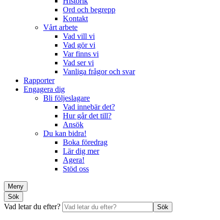
Historik
Ord och begrepp
Kontakt
Vårt arbete
Vad vill vi
Vad gör vi
Var finns vi
Vad ser vi
Vanliga frågor och svar
Rapporter
Engagera dig
Bli följeslagare
Vad innebär det?
Hur går det till?
Ansök
Du kan bidra!
Boka föredrag
Lär dig mer
Agera!
Stöd oss
Meny
Sök
Vad letar du efter?
Sök