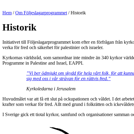
Hem
/
Om Följeslagarprogrammet
/
Historik
Historik
Initiativet till Följeslagarprogrammet kom efter en förfrågan från kyr
verka för fred och säkerhet för palestinier och israeler.
Kyrkornas världsråd, som samordnar inte mindre än 340 kyrkor värld
Programme in Palestine and Israel, EAPPI.
”Vi ber ödmjukt om skydd för hela vårt folk, för att kunn
sig med oss i vår strävan för en rättvis fred.”
Kyrkoledarna i Jerusalem
Huvudmålet var att få ett slut på ockupationen och våldet. I det arbete
krafter som verkar för fred. Allt med grund i folkrätten och ickevåldets
I Sverige gick ett tiotal kyrkor, samfund och organisationer samman 