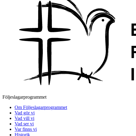
Följeslagarprogrammet
Om Följeslagarprogrammet
Vad gör vi
Vad vill vi
Vad ser vi
Var finns vi
Historik