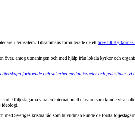
koledare i Jerusalem. Tillsammans formulerade de ett
brev till Kyrkornas
en över, antog utmaningen och med hjälp från lokala kyrkor och organ
a återskapa förtroende och säkerhet mellan israeler och palestinier. Vi
t skulle följeslagarna vara en internationell närvaro som kunde visa soli
 ideologi.
och med Sveriges kristna råd som huvudman kunde de första följeslagar