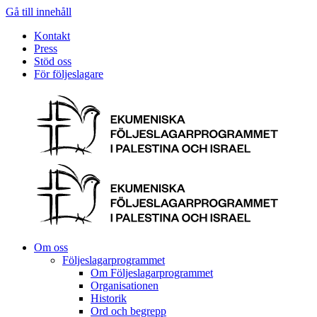
Gå till innehåll
Kontakt
Press
Stöd oss
För följeslagare
Om oss
Följeslagarprogrammet
Om Följeslagarprogrammet
Organisationen
Historik
Ord och begrepp