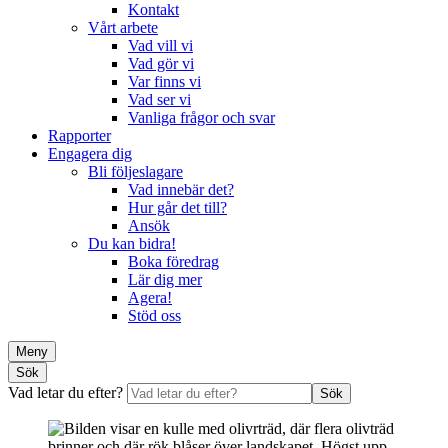
Kontakt
Vårt arbete
Vad vill vi
Vad gör vi
Var finns vi
Vad ser vi
Vanliga frågor och svar
Rapporter
Engagera dig
Bli följeslagare
Vad innebär det?
Hur går det till?
Ansök
Du kan bidra!
Boka föredrag
Lär dig mer
Agera!
Stöd oss
Meny
Sök
Vad letar du efter?
Sök