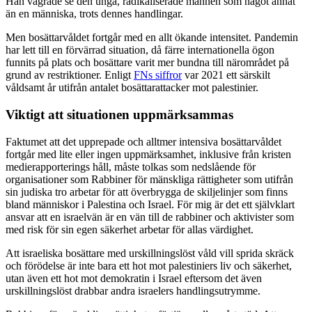
Han vägrade se den unga, radikaliserade mannen som något annat
än en människa, trots dennes handlingar.
Men bosättarvåldet fortgår med en allt ökande intensitet. Pandemin
har lett till en förvärrad situation, då färre internationella ögon
funnits på plats och bosättare varit mer bundna till närområdet på
grund av restriktioner. Enligt
FNs siffror
var 2021 ett särskilt
våldsamt år utifrån antalet bosättarattacker mot palestinier.
Viktigt att situationen uppmärksammas
Faktumet att det upprepade och alltmer intensiva bosättarvåldet
fortgår med lite eller ingen uppmärksamhet, inklusive från kristen
medierapporterings håll, måste tolkas som nedslående för
organisationer som Rabbiner för mänskliga rättigheter som utifrån
sin judiska tro arbetar för att överbrygga de skiljelinjer som finns
bland människor i Palestina och Israel. För mig är det ett självklart
ansvar att en israelvän är en vän till de rabbiner och aktivister som
med risk för sin egen säkerhet arbetar för allas värdighet.
Att israeliska bosättare med urskillningslöst våld vill sprida skräck
och förödelse är inte bara ett hot mot palestiniers liv och säkerhet,
utan även ett hot mot demokratin i Israel eftersom det även
urskillningslöst drabbar andra israelers handlingsutrymme.