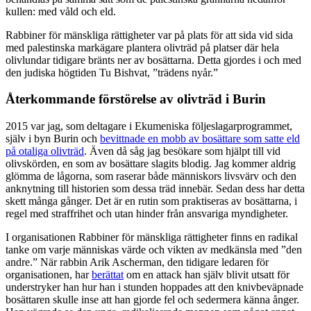
kullen: med våld och eld.
Rabbiner för mänskliga rättigheter var på plats för att sida vid sida
med palestinska markägare plantera olivträd på platser där hela
olivlundar tidigare bränts ner av bosättarna. Detta gjordes i och med
den judiska högtiden Tu Bishvat, ”trädens nyår.”
Återkommande förstörelse av olivträd i Burin
2015 var jag, som deltagare i Ekumeniska följeslagarprogrammet,
själv i byn Burin och
bevittnade en mobb av bosättare som satte eld
på otaliga olivträd
. Även då såg jag besökare som hjälpt till vid
olivskörden, en som av bosättare slagits blodig. Jag kommer aldrig
glömma de lågorna, som raserar både människors livsvärv och den
anknytning till historien som dessa träd innebär. Sedan dess har detta
skett många gånger. Det är en rutin som praktiseras av bosättarna, i
regel med straffrihet och utan hinder från ansvariga myndigheter.
I organisationen Rabbiner för mänskliga rättigheter finns en radikal
tanke om varje människas värde och vikten av medkänsla med ”den
andre.” När rabbin Arik Ascherman, den tidigare ledaren för
organisationen, har
berättat
om en attack han själv blivit utsatt för
understryker han hur han i stunden hoppades att den knivbeväpnade
bosättaren skulle inse att han gjorde fel och sedermera känna ånger.