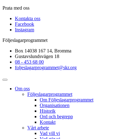
Prata med oss
Kontakta oss
Facebook
Instagram
Följeslagarprogrammet
Box 14038 167 14, Bromma
Gustavslundsvägen 18
08 - 453 68 00
foljeslagarprogrammet@skr.org
Om oss
Följeslagarprogrammet
Om Följeslagarprogrammet
Organisationen
Historik
Ord och begrepp
Kontakt
Vårt arbete
Vad vill vi
Vad gör vi