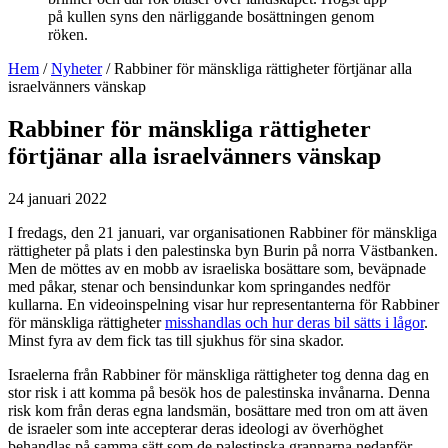
Hem
/
Nyheter
/
Rabbiner för mänskliga rättigheter förtjänar alla
israelvänners vänskap
Rabbiner för mänskliga rättigheter
förtjänar alla israelvänners vänskap
24 januari 2022
I fredags, den 21 januari, var organisationen Rabbiner för mänskliga
rättigheter på plats i den palestinska byn Burin på norra Västbanken.
Men de möttes av en mobb av israeliska bosättare som, beväpnade
med påkar, stenar och bensindunkar kom springandes nedför
kullarna. En videoinspelning visar hur representanterna för Rabbiner
för mänskliga rättigheter
misshandlas och hur deras bil sätts i lågor
.
Minst fyra av dem fick tas till sjukhus för sina skador.
Israelerna från Rabbiner för mänskliga rättigheter tog denna dag en
stor risk i att komma på besök hos de palestinska invånarna. Denna
risk kom från deras egna landsmän, bosättare med tron om att även
de israeler som inte accepterar deras ideologi av överhöghet
behandlas på samma sätt som de palestinska grannarna nedanför