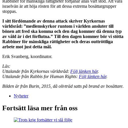
Rabbiner för mänskliga rättigheter förtjänar allas vårt stöd. Att vara
israelvän är att höja rösten för att dessa extrema bosättargrupper
stoppas.
I sitt fördömande av denna attack skriver Kyrkornas
världsråd: ”medlemskyrkor runtom i världen ansluter till
bönen att fred ska komma och den dag kommer då denna typ
av våld är i det förflutna.” Till den dagen kommer bör vi stötta
Rabbiner för mänskliga rättigheter och deras outtröttliga
arbete mot just detta mål.
Erik Svanberg, koordinator.
Läs:
Uttalande från Kyrkornas världsråd:
Följ länken här
.
Uttalande från Rabbis for Human Rights:
Följ länken här
.
Bilden är från Burin, 2015, då olivträd satts på brand av bosättare.
Nyheter
Fortsätt läsa mer från oss