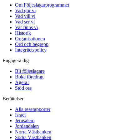
Om Följeslagarprogrammet
Vad gör vi
Vad vill vi
Vad ser vi
Var finns vi
Historik
Organisationen
Ord och begrepp
Integritetspolicy
Engagera dig
Bli följeslagare
Boka föredrag
Agera!
Stöd oss
Berättelser
Alla reserapporter
Israel
Jerusalem
Jordandalen
Norra Västbanken
Södra Västbanken