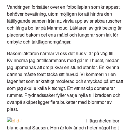
Vandringen fortsätter över en fotbollsplan som knappast
behöver bevattning, utom möjligen för att hindra den
lättflygande sanden från att virvla upp av snabba ruscher
och långa bollar på Mahmoud. Läktaren av grå betong är
placerad bakom det ena målet och fungerar som tak för
ombyte och taktikgenomgångar.
Bakom läktaren närmar vi oss det hus vi är på väg till.
Kvinnorna jag är tillsammans med går in i huset, medan
jag uppmanas att dröja kvar en stund utanför. En kvinna
därinne måste först täcka sitt huvud. Vi kommer in i en
lägenhet som är kraftigt möblerad och smyckad på ett sätt
som jag skulle kalla kitschigt. Ett vitrinskåp dominerar
rummet. Prydnadssaker fyller varje hylla till brädden och
ovanpå skåpet ligger flera buketter med blommor av
plast.
I lägenheten bor
bland annat Sausen. Hon är tolv år och heter något helt