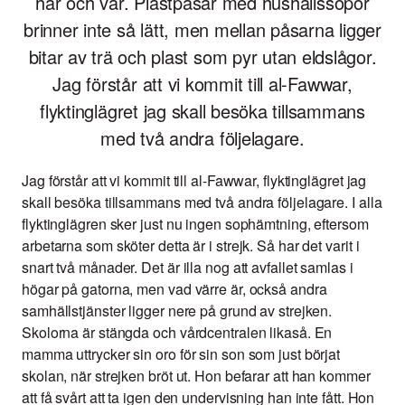
här och var. Plastpåsar med hushållssopor
brinner inte så lätt, men mellan påsarna ligger
bitar av trä och plast som pyr utan eldslågor.
Jag förstår att vi kommit till al-Fawwar,
flyktinglägret jag skall besöka tillsammans
med två andra följelagare.
Jag förstår att vi kommit till al-Fawwar, flyktinglägret jag
skall besöka tillsammans med två andra följelagare. I alla
flyktinglägren sker just nu ingen sophämtning, eftersom
arbetarna som sköter detta är i strejk. Så har det varit i
snart två månader. Det är illa nog att avfallet samlas i
högar på gatorna, men vad värre är, också andra
samhällstjänster ligger nere på grund av strejken.
Skolorna är stängda och vårdcentralen likaså. En
mamma uttrycker sin oro för sin son som just börjat
skolan, när strejken bröt ut. Hon befarar att han kommer
att få svårt att ta igen den undervisning han inte fått. Hon