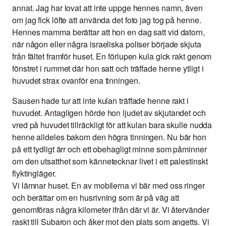
annat. Jag har lovat att inte uppge hennes namn, även
om jag fick löfte att använda det foto jag tog på henne.
Hennes mamma berättar att hon en dag satt vid datorn,
när någon eller några israeliska poliser började skjuta
från fältet framför huset. En förlupen kula gick rakt genom
fönstret i rummet där hon satt och träffade henne ytligt i
huvudet strax ovanför ena tinningen.
Sausen hade tur att inte kulan träffade henne rakt i
huvudet. Antagligen hörde hon ljudet av skjutandet och
vred på huvudet tillräckligt för att kulan bara skulle nudda
henne alldeles bakom den högra tinningen. Nu bär hon
på ett tydligt ärr och ett obehagligt minne som påminner
om den utsatthet som kännetecknar livet i ett palestinskt
flyktingläger.
Vi lämnar huset. En av mobilerna vi bär med oss ringer
och berättar om en husrivning som är på väg att
genomföras några kilometer ifrån där vi är. Vi återvänder
raskt till Subaron och åker mot den plats som angetts. Vi