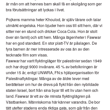
är mån om att hennes barn skall få en skolgång som ger
bra förutsättningar att lyckas i livet.
Pojkens mamma heter Khoulod, är själv lärare och talar
utmärkt engelska. Hon bjuder hem oss till sitt hem, där vi
sitter ner en stund och dricker Coca Cola. Hon är stolt
över sin familj och sitt hem. Många lägenheter i Fawwar
har en god standard. En stor platt-TV är påslagen. De
fyra barnen är mer intresserade av oss än av den
tecknade film som visas.
Fawwar har varit flyktingläger för palestinier sedan 1949
och har drygt 9000 invånare. 45 % av befolkningen är
under 15 år, enligt UNWRA, FN:s hjälporganisation för
Palestinaflyktingar. Många av de äldre lever med
berättelser om hur de drevs på flykt från den nybildade
staten Israel, bort från sina byar till ett liv utan hem och
land. Fawwar är ett av de minsta flyktinglägren på
Västbanken. Människorna här känner varandra. De bor
tätt utefter stadens enda riktiga gata, som går från den