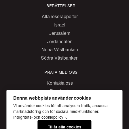
BERÄTTELSER
Alla reserapporter
Israel
Jerusalem
Jordandalen
Norra Västbanken
Södra Västbanken
PRATA MED OSS
Kontakta oss
Facebook
Denna webbplats använder cookies
Instagram
Vi använder cookies för att analysera trafik, anpassa
marknadsföring och för sociala mediefunktioner.
Integritets- och cookiepolicy ›
.
Följeslagarprogrammet
Tillåt alla cookies
Box 14038 167 14, Bromma
Gustavslundsvägen 18