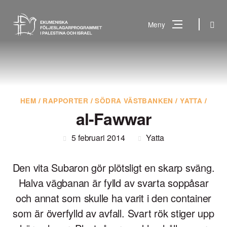
Gå
till
Sök
Meny
innehåll
Vad
Sök
letar
du
efter?
HEM
/
RAPPORTER
/
SÖDRA VÄSTBANKEN
/
YATTA
/
al-Fawwar
5 februari 2014
Yatta
Den vita Subaron gör plötsligt en skarp sväng.
Halva vägbanan är fylld av svarta soppåsar
och annat som skulle ha varit i den container
som är överfylld av avfall. Svart rök stiger upp