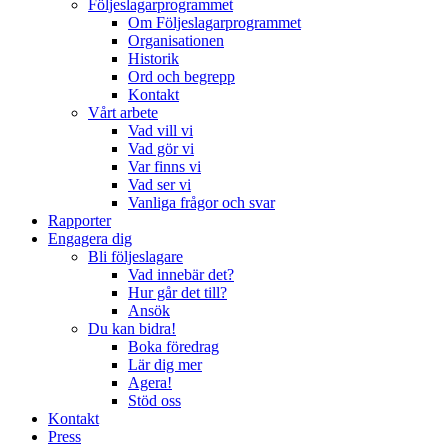
Följeslagarprogrammet
Om Följeslagarprogrammet
Organisationen
Historik
Ord och begrepp
Kontakt
Vårt arbete
Vad vill vi
Vad gör vi
Var finns vi
Vad ser vi
Vanliga frågor och svar
Rapporter
Engagera dig
Bli följeslagare
Vad innebär det?
Hur går det till?
Ansök
Du kan bidra!
Boka föredrag
Lär dig mer
Agera!
Stöd oss
Kontakt
Press