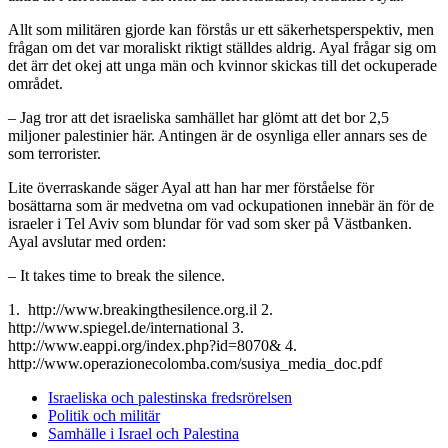
Allt som militären gjorde kan förstås ur ett säkerhetsperspektiv, men
frågan om det var moraliskt riktigt ställdes aldrig. Ayal frågar sig om
det ärr det okej att unga män och kvinnor skickas till det ockuperade
området.
– Jag tror att det israeliska samhället har glömt att det bor 2,5
miljoner palestinier här. Antingen är de osynliga eller annars ses de
som terrorister.
Lite överraskande säger Ayal att han har mer förståelse för
bosättarna som är medvetna om vad ockupationen innebär än för de
israeler i Tel Aviv som blundar för vad som sker på Västbanken.
Ayal avslutar med orden:
– It takes time to break the silence.
1. http://www.breakingthesilence.org.il 2.
http://www.spiegel.de/international 3.
http://www.eappi.org/index.php?id=8070& 4.
http://www.operazionecolomba.com/susiya_media_doc.pdf
Israeliska och palestinska fredsrörelsen
Politik och militär
Samhälle i Israel och Palestina