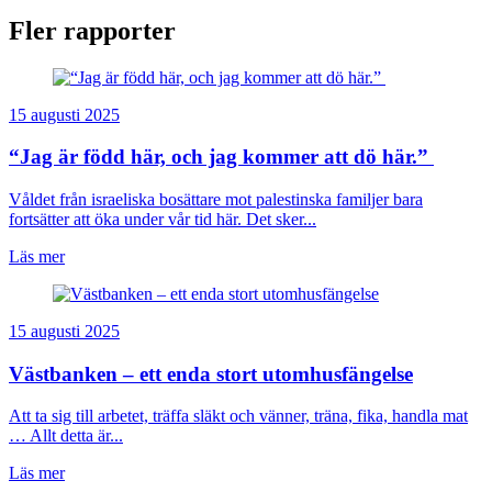
Fler rapporter
15 augusti 2025
“Jag är född här, och jag kommer att dö här.”
Våldet från israeliska bosättare mot palestinska familjer bara
fortsätter att öka under vår tid här. Det sker...
Läs mer
15 augusti 2025
Västbanken – ett enda stort utomhusfängelse
Att ta sig till arbetet, träffa släkt och vänner, träna, fika, handla mat
… Allt detta är...
Läs mer