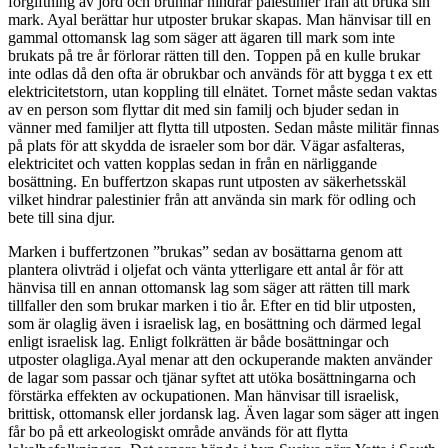
förgiftning av jord och brunnar hindrar palestinier från att bruka sin
mark. Ayal berättar hur utposter brukar skapas. Man hänvisar till en
gammal ottomansk lag som säger att ägaren till mark som inte
brukats på tre år förlorar rätten till den. Toppen på en kulle brukar
inte odlas då den ofta är obrukbar och används för att bygga t ex ett
elektricitetstorn, utan koppling till elnätet. Tornet måste sedan vaktas
av en person som flyttar dit med sin familj och bjuder sedan in
vänner med familjer att flytta till utposten. Sedan måste militär finnas
på plats för att skydda de israeler som bor där. Vägar asfalteras,
elektricitet och vatten kopplas sedan in från en närliggande
bosättning. En buffertzon skapas runt utposten av säkerhetsskäl
vilket hindrar palestinier från att använda sin mark för odling och
bete till sina djur.
Marken i buffertzonen ”brukas” sedan av bosättarna genom att
plantera olivträd i oljefat och vänta ytterligare ett antal år för att
hänvisa till en annan ottomansk lag som säger att rätten till mark
tillfaller den som brukar marken i tio år. Efter en tid blir utposten,
som är olaglig även i israelisk lag, en bosättning och därmed legal
enligt israelisk lag. Enligt folkrätten är både bosättningar och
utposter olagliga.Ayal menar att den ockuperande makten använder
de lagar som passar och tjänar syftet att utöka bosättningarna och
förstärka effekten av ockupationen. Man hänvisar till israelisk,
brittisk, ottomansk eller jordansk lag. Även lagar som säger att ingen
får bo på ett arkeologiskt område används för att flytta