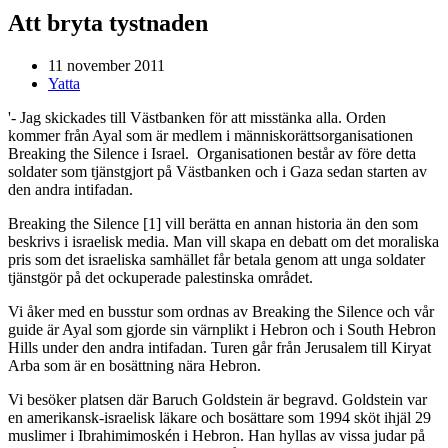
Att bryta tystnaden
11 november 2011
Yatta
'- Jag skickades till Västbanken för att misstänka alla. Orden
kommer från Ayal som är medlem i människorättsorganisationen
Breaking the Silence i Israel. Organisationen består av före detta
soldater som tjänstgjort på Västbanken och i Gaza sedan starten av
den andra intifadan.
Breaking the Silence [1] vill berätta en annan historia än den som
beskrivs i israelisk media. Man vill skapa en debatt om det moraliska
pris som det israeliska samhället får betala genom att unga soldater
tjänstgör på det ockuperade palestinska området.
Vi åker med en busstur som ordnas av Breaking the Silence och vår
guide är Ayal som gjorde sin värnplikt i Hebron och i South Hebron
Hills under den andra intifadan. Turen går från Jerusalem till Kiryat
Arba som är en bosättning nära Hebron.
Vi besöker platsen där Baruch Goldstein är begravd. Goldstein var
en amerikansk-israelisk läkare och bosättare som 1994 sköt ihjäl 29
muslimer i Ibrahimimoskén i Hebron. Han hyllas av vissa judar på