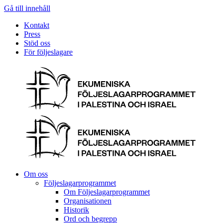
Gå till innehåll
Kontakt
Press
Stöd oss
För följeslagare
Om oss
Följeslagarprogrammet
Om Följeslagarprogrammet
Organisationen
Historik
Ord och begrepp