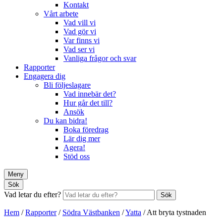
Kontakt
Vårt arbete
Vad vill vi
Vad gör vi
Var finns vi
Vad ser vi
Vanliga frågor och svar
Rapporter
Engagera dig
Bli följeslagare
Vad innebär det?
Hur går det till?
Ansök
Du kan bidra!
Boka föredrag
Lär dig mer
Agera!
Stöd oss
Meny
Sök
Vad letar du efter?
Sök
Hem
/
Rapporter
/
Södra Västbanken
/
Yatta
/
Att bryta tystnaden