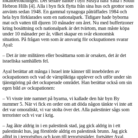
lokalbefolkningen. Det senare hände i byn Susiya nära Yatta i South
Hebron Hills [4]. Alla i byn fick flytta från sina hus och grottor som
använts sedan 1948. En gammal synagoga påträffades 1984 och
hela byn förklarades som en nationalpark. Tidigare hade byborna
mat och vatten till djuren 10 månader om året. Nu med buffertzoner
kring bosättning och nationalpark är det tvärtom, man måste köpa
under 10 månader per år, vilket skapar en svår ekonomisk
situation. På frågan vem som är ansvarig för ockupationen svarar
Ayal:
– Det är inte militären eller bosättarna som är orsaken, det är det
israeliska samhällets fel.
Ayal berättar att många i Israel inte känner till innebörden av
ockupationen och vad de värnpliktiga upplever och utför under sin
tjänstgöring på det ockuperade området. Han berättar också om sin
egen bild av ockupationen:
– Vi visste inte namnet på byarna, vi kallade den här byn By
nummer 5. När vi fick en order om att döda någon tänkte vi inte att
det var omoraliskt, vi var stolta över det. Alla palestinier sågs som
terrorister och vi var i krig.
– Jag åkte aldrig in i en palestinsk stad, jag gick aldrig in i ett
palestinskt hus, jag förstörde aldrig en palestinsk brunn. Jag gick
alltid in i terroristhus och kom till terroriststäder, fortsätter Ayal.