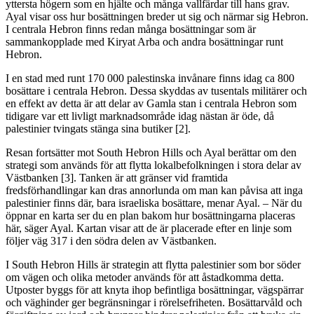
yttersta högern som en hjälte och många vallfärdar till hans grav.
Ayal visar oss hur bosättningen breder ut sig och närmar sig Hebron.
I centrala Hebron finns redan många bosättningar som är
sammankopplade med Kiryat Arba och andra bosättningar runt
Hebron.
I en stad med runt 170 000 palestinska invånare finns idag ca 800
bosättare i centrala Hebron. Dessa skyddas av tusentals militärer och
en effekt av detta är att delar av Gamla stan i centrala Hebron som
tidigare var ett livligt marknadsområde idag nästan är öde, då
palestinier tvingats stänga sina butiker [2].
Resan fortsätter mot South Hebron Hills och Ayal berättar om den
strategi som används för att flytta lokalbefolkningen i stora delar av
Västbanken [3]. Tanken är att gränser vid framtida
fredsförhandlingar kan dras annorlunda om man kan påvisa att inga
palestinier finns där, bara israeliska bosättare, menar Ayal. – När du
öppnar en karta ser du en plan bakom hur bosättningarna placeras
här, säger Ayal. Kartan visar att de är placerade efter en linje som
följer väg 317 i den södra delen av Västbanken.
I South Hebron Hills är strategin att flytta palestinier som bor söder
om vägen och olika metoder används för att åstadkomma detta.
Utposter byggs för att knyta ihop befintliga bosättningar, vägspärrar
och väghinder ger begränsningar i rörelsefriheten. Bosättarvåld och