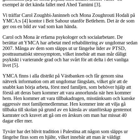
exempel är det kända fallet med Ahed Tamimi [3].
Vi träffar Carol Zoughbi-Janinneh och Mona Zoughrouti Hodali på
YMCA:s [4] kontor i Beit Sahour utanför Betlehem. Det är de som
ger oss en bild av vad som kan hända.
Carol och Mona är erfarna psykologer och socialarbetare. De
berättar att YMCA har arbetat med rehabilitering av ungdomar sedan
2007. Många av dem som släpps ut ur fängelse lider av PTSD,
posttraumatiskt stressymptom, vilket innebär att man mår dåligt
psykiskt i varierande grad och har svårt för att delta i det vanliga
livet [5].
YMCA finns i alla distrikt på Västbanken och får genom sina
nätverk information om att ungdomar fängslats, vilket gör att de
snabbt kan börja arbeta, först med familjen, som behöver hjälp att
förstå att deras barn kommer att vara annorlunda när hen kommer
hem. Hen kommer att vara tillbakadragen, misstänksam och kanske
aggressiv mot familjemedlemmar. Hen kommer inte att vilja gå
tillbaka till skolan på grund av en känsla av utanförskap gentemot
kamrater och kravet att gå om en årskurs om man har missat 40
dagar eller mer.
Tyvärr har det blivit tradition i Palestina att någon som släpps ur
fängelse firas som en hjälte, vilket innebär att man är väldigt