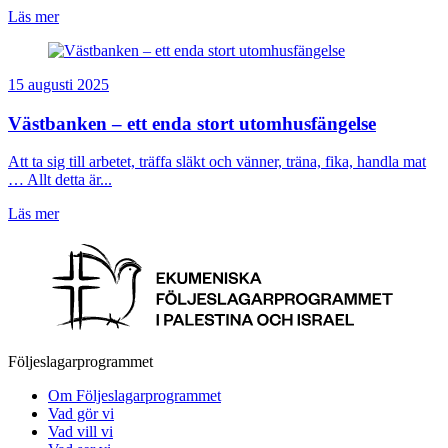
Läs mer
15 augusti 2025
Västbanken – ett enda stort utomhusfängelse
Att ta sig till arbetet, träffa släkt och vänner, träna, fika, handla mat
… Allt detta är...
Läs mer
Följeslagarprogrammet
Om Följeslagarprogrammet
Vad gör vi
Vad vill vi