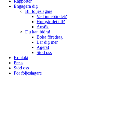
Rapporter
Engagera dig
Bli följeslagare
Vad innebär det?
Hur går det till?
Ansök
Du kan bidra!
Boka föredrag
Lär dig mer
Agera!
Stöd oss
Kontakt
Press
Stöd oss
För följeslagare