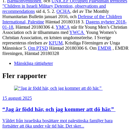
1.
Barnkonventionen
och
UNICEF Occupied Palestinian territories
”Children in Israeli Military Detention, observations and
recommendations
sid 4, 5. 2.
OCHA
, del av The Monthly
Humanitarian Bulletin januari 2016, och
Defense of the Children
International, Palestine
Hämtad 20180318 3.
Dagens nyheter 2018-
01-18
, Hämtad 20180306 4.
YMCA
står för Young Men’s Christian
Association och är tillsammans med
YWCA
Young Women’s
Christian Association, en kristen ungdomsrörelse. I Sverige
representeras rörelsen av
KFUM
, Kristliga Föreningen av Unga
Människor 5.
Om PTSD
Hämtad 20180306 6. Om
EMDR
, EMDR
föreningen, Hämtad 20180328
Mänskliga rättigheter
Fler rapporter
15 augusti 2025
“Jag är född här, och jag kommer att dö här.”
Våldet från israeliska bosättare mot palestinska familjer bara
fortsätter att öka under vår tid här. Det sker...