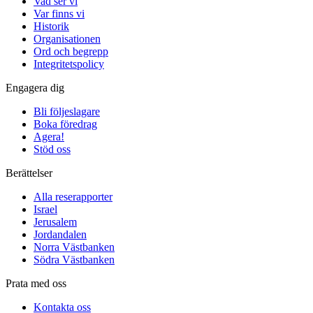
Vad ser vi
Var finns vi
Historik
Organisationen
Ord och begrepp
Integritetspolicy
Engagera dig
Bli följeslagare
Boka föredrag
Agera!
Stöd oss
Berättelser
Alla reserapporter
Israel
Jerusalem
Jordandalen
Norra Västbanken
Södra Västbanken
Prata med oss
Kontakta oss