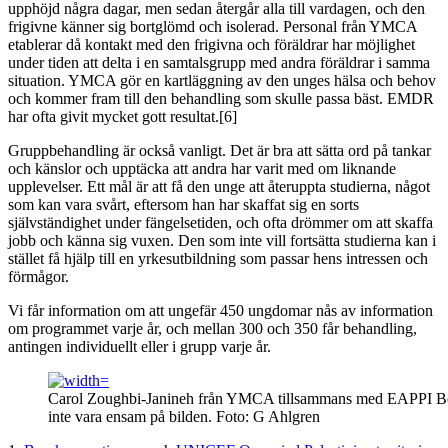
upphöjd några dagar, men sedan återgår alla till vardagen, och den
frigivne känner sig bortglömd och isolerad. Personal från YMCA
etablerar då kontakt med den frigivna och föräldrar har möjlighet
under tiden att delta i en samtalsgrupp med andra föräldrar i samma
situation. YMCA gör en kartläggning av den unges hälsa och behov
och kommer fram till den behandling som skulle passa bäst. EMDR
har ofta givit mycket gott resultat.[6]
Gruppbehandling är också vanligt. Det är bra att sätta ord på tankar
och känslor och upptäcka att andra har varit med om liknande
upplevelser. Ett mål är att få den unge att återuppta studierna, något
som kan vara svårt, eftersom han har skaffat sig en sorts
självständighet under fängelsetiden, och ofta drömmer om att skaffa
jobb och känna sig vuxen. Den som inte vill fortsätta studierna kan i
stället få hjälp till en yrkesutbildning som passar hens intressen och
förmågor.
Vi får information om att ungefär 450 ungdomar nås av information
om programmet varje år, och mellan 300 och 350 får behandling,
antingen individuellt eller i grupp varje år.
Carol Zoughbi-Janineh från YMCA tillsammans med EAPPI Bet
inte vara ensam på bilden. Foto: G Ahlgren