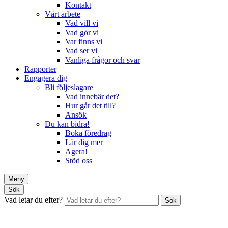
Kontakt
Vårt arbete
Vad vill vi
Vad gör vi
Var finns vi
Vad ser vi
Vanliga frågor och svar
Rapporter
Engagera dig
Bli följeslagare
Vad innebär det?
Hur går det till?
Ansök
Du kan bidra!
Boka föredrag
Lär dig mer
Agera!
Stöd oss
Meny
Sök
Vad letar du efter?
Sök