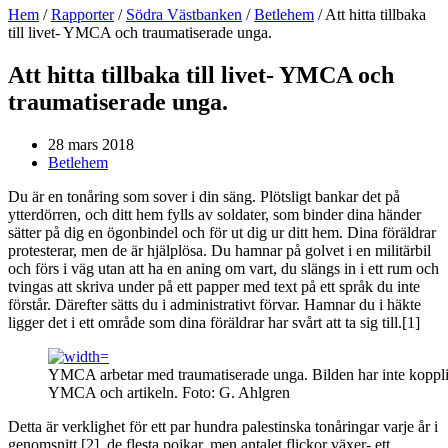
Hem
/
Rapporter
/
Södra Västbanken
/
Betlehem
/
Att hitta tillbaka
till livet- YMCA och traumatiserade unga.
Att hitta tillbaka till livet- YMCA och
traumatiserade unga.
28 mars 2018
Betlehem
Du är en tonåring som sover i din säng. Plötsligt bankar det på
ytterdörren, och ditt hem fylls av soldater, som binder dina händer
sätter på dig en ögonbindel och för ut dig ur ditt hem. Dina föräldrar
protesterar, men de är hjälplösa. Du hamnar på golvet i en militärbil
och förs i väg utan att ha en aning om vart, du slängs in i ett rum och
tvingas att skriva under på ett papper med text på ett språk du inte
förstår. Därefter sätts du i administrativt förvar. Hamnar du i häkte
ligger det i ett område som dina föräldrar har svårt att ta sig till.[1]
YMCA arbetar med traumatiserade unga. Bilden har inte kopplin
YMCA och artikeln. Foto: G. Ahlgren
Detta är verklighet för ett par hundra palestinska tonåringar varje år i
genomsnitt [2], de flesta pojkar, men antalet flickor växer- ett