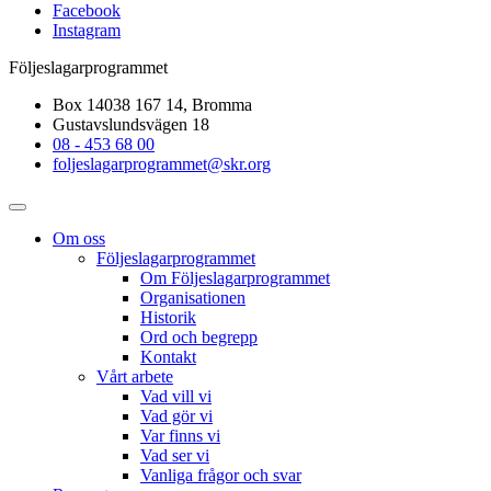
Facebook
Instagram
Följeslagarprogrammet
Box 14038 167 14, Bromma
Gustavslundsvägen 18
08 - 453 68 00
foljeslagarprogrammet@skr.org
Om oss
Följeslagarprogrammet
Om Följeslagarprogrammet
Organisationen
Historik
Ord och begrepp
Kontakt
Vårt arbete
Vad vill vi
Vad gör vi
Var finns vi
Vad ser vi
Vanliga frågor och svar