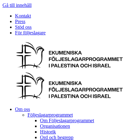
Gå till innehåll
Kontakt
Press
Stöd oss
För följeslagare
Om oss
Följeslagarprogrammet
Om Följeslagarprogrammet
Organisationen
Historik
Ord och begrepp