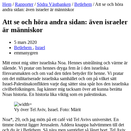
Hem
/
Rapporter
/
Södra Västbanken
/
Betlehem
/
Att se och höra
andra sidan: även israeler är människor
Att se och höra andra sidan: även israeler
är människor
5 mars 2020
Betlehem
,
Israel
emmanygren
Mitt emot mig sitter israeliska Noa. Hennes utstrålning och värme är
slående. Vi pratar om hennes dryga fem år i den israeliska
försvarsmakten och om vad den tiden betyder för henne. Vi pratar
om det militariserade israeliska samhället och om på vilket sätt
Israel-Palestinakonflikten varje dag sätter sina spår hos den israeliska
civilbefolkningen. Jag känner mig tacksam över att kunna berätta
Noas historia. En historia lika viktig som en palestinskas.
Vy över Tel Aviv, Israel. Foto: Märit
Noa*, 29, och jag möts på ett café vid Tel Avivs universitet. En
timme österut ligger Jerusalem. Addera knappa halvtimmen till det
och du är i Betlehem. Så nära men samtidigt så långt bort. Tel Aviv