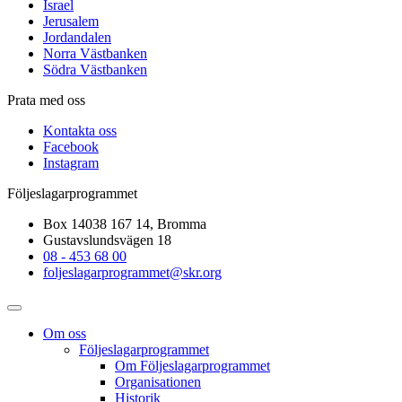
Israel
Jerusalem
Jordandalen
Norra Västbanken
Södra Västbanken
Prata med oss
Kontakta oss
Facebook
Instagram
Följeslagarprogrammet
Box 14038 167 14, Bromma
Gustavslundsvägen 18
08 - 453 68 00
foljeslagarprogrammet@skr.org
Om oss
Följeslagarprogrammet
Om Följeslagarprogrammet
Organisationen
Historik