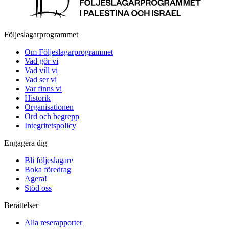
Följeslagarprogrammet
Om Följeslagarprogrammet
Vad gör vi
Vad vill vi
Vad ser vi
Var finns vi
Historik
Organisationen
Ord och begrepp
Integritetspolicy
Engagera dig
Bli följeslagare
Boka föredrag
Agera!
Stöd oss
Berättelser
Alla reserapporter