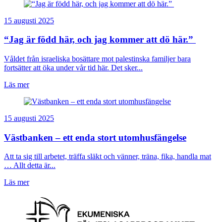
15 augusti 2025
“Jag är född här, och jag kommer att dö här.”
Våldet från israeliska bosättare mot palestinska familjer bara
fortsätter att öka under vår tid här. Det sker...
Läs mer
15 augusti 2025
Västbanken – ett enda stort utomhusfängelse
Att ta sig till arbetet, träffa släkt och vänner, träna, fika, handla mat
… Allt detta är...
Läs mer