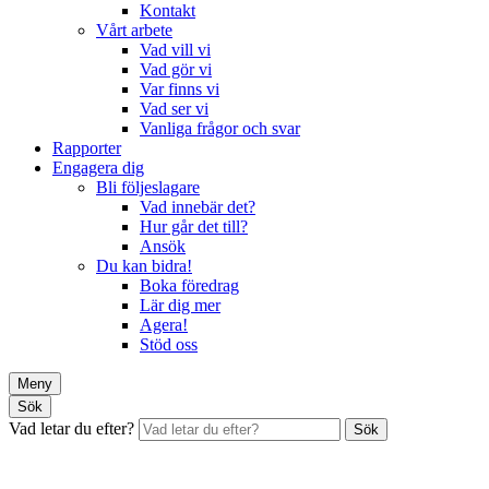
Kontakt
Vårt arbete
Vad vill vi
Vad gör vi
Var finns vi
Vad ser vi
Vanliga frågor och svar
Rapporter
Engagera dig
Bli följeslagare
Vad innebär det?
Hur går det till?
Ansök
Du kan bidra!
Boka föredrag
Lär dig mer
Agera!
Stöd oss
Meny
Sök
Vad letar du efter?
Sök