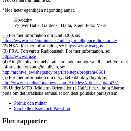
vi också bara är människor.
*Noa heter egentligen någonting annat.
Vy över Bahai Gardens i Haifa, Israel. Foto: Märit
(1) För mer information om Unit 8200, se:
https://www.idf.il/en/minisites/military-intelligence-directorate/
(2) NSA, för mer information, se:
https://www.nsa.gov
(3) FRA, Försvarets Radioanstalt. För mer information, se:
https://www.fra.se
(4) Att göra aliyah innebär att som jude immigrera till Israel. För mer
information om att göra aliyah, se:
http://archive.jewishagency.org/first-steps/program/8661
(5) För mer information om uttrycket kibbutz galuyot, se:
http://www.israelnationalnews.com/Articles/Article.aspx/24331
(6) Under MTO (Midterm Orientation) i Haifa fick vi höra Sharon
prata om det israeliska samhället och dess politiska partisystem.
Politik och militär
Samhälle i Israel och Palestina
Fler rapporter