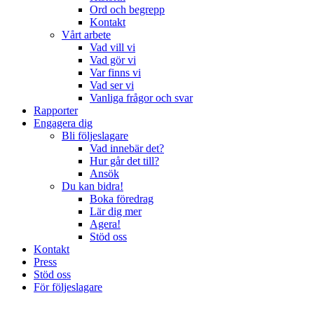
Ord och begrepp
Kontakt
Vårt arbete
Vad vill vi
Vad gör vi
Var finns vi
Vad ser vi
Vanliga frågor och svar
Rapporter
Engagera dig
Bli följeslagare
Vad innebär det?
Hur går det till?
Ansök
Du kan bidra!
Boka föredrag
Lär dig mer
Agera!
Stöd oss
Kontakt
Press
Stöd oss
För följeslagare