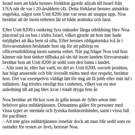
Israel men att båda hennes föräldrar gjorde aliyah till Israel från
USA när de var i 20-årsåldern (4). Detta förklarar hennes utmärkta
engelska, något som Unit 8200 inte var sena att snappa upp. Noa
berättar att de inom enheten lär ut både arabiska och farsi.
Efter Unit 8200:s omkring fyra månader långa utbildning blev Noa
placerad på en bas i södra Israel, vilket gjorde att hon inte hade
möjlighet att åka hem så ofta. Efter hennes obligatoriska två år i
försvarsmakten beslutade hon sig för att påbörja en
officersutbildning inom samma enhet. När jag frågar Noa vad hon
känner när hon tänker tillbaka på sin tid inom landets försvarsmakt
berättar hon att Unit 8200 är sedd som den bästa i landet.
– Alla som är, eller har varit, en del av Unit 8200, oavsett position,
har högt anseende och blir överallt mötta med stor respekt, berättar
hon. Det var exempelvis väldigt lätt för mig att få jobb efter min tid i
militären. Jag trivdes otroligt bra i enheten, vilket var en stor
anledning till att jag blev kvar i totalt dryga fem år.
Noa berättar att flickor som är gifta innan de fyller arton inte
behöver göra militärtjänsten. Detsamma gäller för personer med
vissa typer av mentala och fysiska funktionshinder, samt i vissa fall
för pacifister.
– Att inte göra militärtjänsten innebär dock att man blir sedd som en
outsider för resten av livet, betonar Noa.