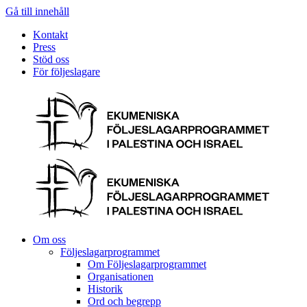
Gå till innehåll
Kontakt
Press
Stöd oss
För följeslagare
Om oss
Följeslagarprogrammet
Om Följeslagarprogrammet
Organisationen
Historik
Ord och begrepp