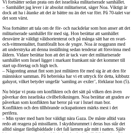
Vi fortsätter sedan prata om det israeliska militariserade samhället.
– Samhället jag lever i är absolut militariserat, säger Noa. Viktigt är
dock att ha i åtanke att det är bättre nu än det var förr. På 70-talet var
det som värst.
Noa fortsätter att tala om de för- och nackdelar som hon anser att det
militariserade samhället för med sig. Hon berättar att samhället
dessvärre är väldigt våldsorienterat och på många sätt har en svart-
och-vittmentalitet, framförallt hos de yngre. Noa är noggrann med
att understryka att denna inställning sedan tenderar att försvinna med
åldern. Vidare berättar hon att det är tack vare det militariserade
samhället som Israel ligger i markant framkant när det kommer till
start up-företag och high tech.
– Någonting annat fint som just militären för med sig är att den för
människor samman. På hebreiska har vi ett uttryck för detta, kibbutz
galuyot, vilket betyder ungefär ’samling av exiler’, förklarar hon (5).
Nu börjar vi prata om konflikten och det sätt på vilken den även
påverkar den israeliska civilbefolkningen. Noa berättar att graden av
påverkan som konflikten har beror på var i Israel man bor.
Konflikten och den tillhörande ockupationen märks mest i det
perifera.
– Min syster med barn bor väldigt nära Gaza. De måste alltid vara
redo att reagera på missillarm. I skyddsrummet i deras hus står det
alltid sängar färdigbäddade i det fall larmen går mitt i natten. Själv