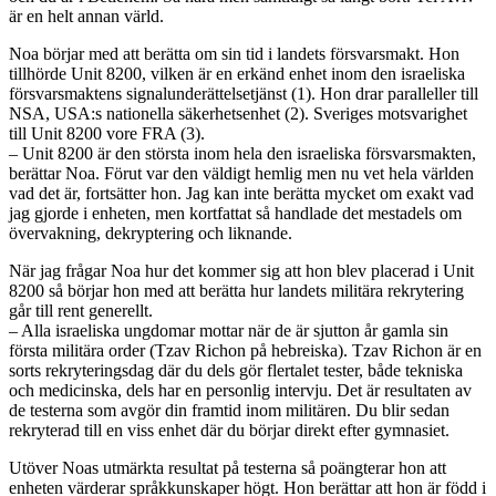
är en helt annan värld.
Noa börjar med att berätta om sin tid i landets försvarsmakt. Hon
tillhörde Unit 8200, vilken är en erkänd enhet inom den israeliska
försvarsmaktens signalunderättelsetjänst (1). Hon drar paralleller till
NSA, USA:s nationella säkerhetsenhet (2). Sveriges motsvarighet
till Unit 8200 vore FRA (3).
– Unit 8200 är den största inom hela den israeliska försvarsmakten,
berättar Noa. Förut var den väldigt hemlig men nu vet hela världen
vad det är, fortsätter hon. Jag kan inte berätta mycket om exakt vad
jag gjorde i enheten, men kortfattat så handlade det mestadels om
övervakning, dekryptering och liknande.
När jag frågar Noa hur det kommer sig att hon blev placerad i Unit
8200 så börjar hon med att berätta hur landets militära rekrytering
går till rent generellt.
– Alla israeliska ungdomar mottar när de är sjutton år gamla sin
första militära order (Tzav Richon på hebreiska). Tzav Richon är en
sorts rekryteringsdag där du dels gör flertalet tester, både tekniska
och medicinska, dels har en personlig intervju. Det är resultaten av
de testerna som avgör din framtid inom militären. Du blir sedan
rekryterad till en viss enhet där du börjar direkt efter gymnasiet.
Utöver Noas utmärkta resultat på testerna så poängterar hon att
enheten värderar språkkunskaper högt. Hon berättar att hon är född i