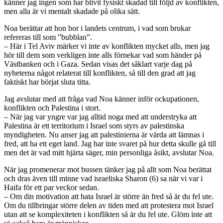
känner jag ingen som har blivit fysiskt skadad till följd av konflikten,
men alla är vi mentalt skadade på olika sätt.
Noa berättar att hon bor i landets centrum, i vad som brukar
refereras till som ”bubblan”.
– Här i Tel Aviv märker vi inte av konflikten mycket alls, men jag
hör till dem som verkligen inte alls förnekar vad som händer på
Västbanken och i Gaza. Sedan visas det såklart varje dag på
nyheterna något relaterat till konflikten, så till den grad att jag
faktiskt har börjat sluta titta.
Jag avslutar med att fråga vad Noa känner inför ockupationen,
konflikten och Palestina i stort.
– När jag var yngre var jag alltid noga med att understryka att
Palestina är ett territorium i Israel som styrs av palestinska
myndigheten. Nu anser jag att palestinierna är värda att lämnas i
fred, att ha ett eget land. Jag har inte svaret på hur detta skulle gå till
men det är vad mitt hjärta säger, min personliga åsikt, avslutar Noa.
När jag promenerar mot bussen tänker jag på allt som Noa berättat
och dras även till minne vad israeliska Sharon (6) sa när vi var i
Haifa för ett par veckor sedan.
– Om din motivation att hata Israel är större än fred så är du fel ute.
Om du tillbringar större delen av tiden med att protestera mot Israel
utan att se komplexiteten i konflikten så är du fel ute. Glöm inte att