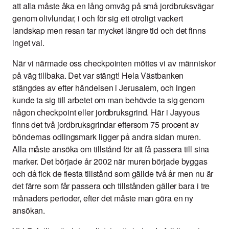
att alla måste åka en lång omväg på små jordbruksvägar
genom olivlundar, i och för sig ett otroligt vackert
landskap men resan tar mycket längre tid och det finns
inget val.
När vi närmade oss checkpointen möttes vi av människor
på väg tillbaka. Det var stängt! Hela Västbanken
stängdes av efter händelsen i Jerusalem, och ingen
kunde ta sig till arbetet om man behövde ta sig genom
någon checkpoint eller jordbruksgrind. Här i Jayyous
finns det två jordbruksgrindar eftersom 75 procent av
böndernas odlingsmark ligger på andra sidan muren.
Alla måste ansöka om tillstånd för att få passera till sina
marker. Det började år 2002 när muren började byggas
och då fick de flesta tillstånd som gällde två år men nu är
det färre som får passera och tillstånden gäller bara i tre
månaders perioder, efter det måste man göra en ny
ansökan.