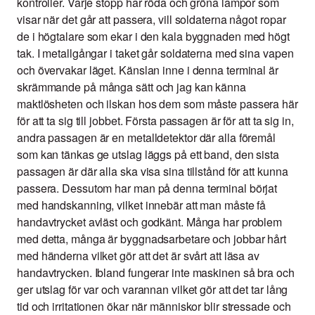
kontroller. Varje stopp har röda och gröna lampor som
visar när det går att passera, vill soldaterna något ropar
de i högtalare som ekar i den kala byggnaden med högt
tak. I metallgångar i taket går soldaterna med sina vapen
och övervakar läget. Känslan inne i denna terminal är
skrämmande på många sätt och jag kan känna
maktlösheten och ilskan hos dem som måste passera här
för att ta sig till jobbet. Första passagen är för att ta sig in,
andra passagen är en metalldetektor där alla föremål
som kan tänkas ge utslag läggs på ett band, den sista
passagen är där alla ska visa sina tillstånd för att kunna
passera. Dessutom har man på denna terminal börjat
med handskanning, vilket innebär att man måste få
handavtrycket avläst och godkänt. Många har problem
med detta, många är byggnadsarbetare och jobbar hårt
med händerna vilket gör att det är svårt att läsa av
handavtrycken. Ibland fungerar inte maskinen så bra och
ger utslag för var och varannan vilket gör att det tar lång
tid och irritationen ökar när människor blir stressade och