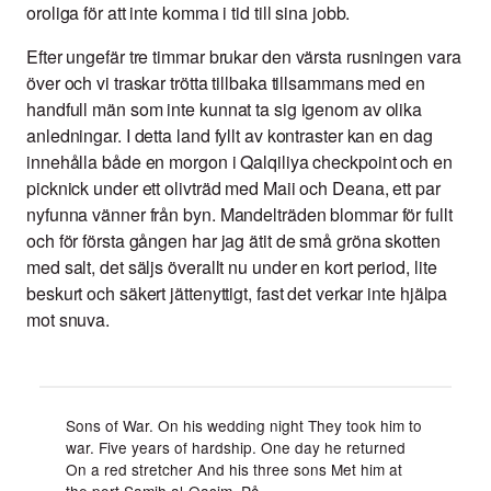
oroliga för att inte komma i tid till sina jobb.
Efter ungefär tre timmar brukar den värsta rusningen vara
över och vi traskar trötta tillbaka tillsammans med en
handfull män som inte kunnat ta sig igenom av olika
anledningar. I detta land fyllt av kontraster kan en dag
innehålla både en morgon i Qalqiliya checkpoint och en
picknick under ett olivträd med Maii och Deana, ett par
nyfunna vänner från byn. Mandelträden blommar för fullt
och för första gången har jag ätit de små gröna skotten
med salt, det säljs överallt nu under en kort period, lite
beskurt och säkert jättenyttigt, fast det verkar inte hjälpa
mot snuva.
Sons of War. On his wedding night They took him to
war. Five years of hardship. One day he returned
On a red stretcher And his three sons Met him at
the port Samih al-Qasim. På