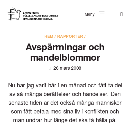
Gå
till
Sök
Meny
innehåll
Vad
HEM
/
RAPPORTER
/
Sök
letar
Avspärrningar och
du
mandelblommor
efter?
26 mars 2008
Nu har jag varit här i en månad och fått ta del
av så många berättelser och händelser. Den
senaste tiden är det också många människor
som fått betala med sina liv i konflikten och
man undrar hur länge det ska få hålla på.