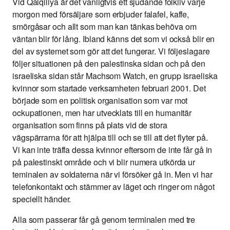
Vid Qalqiliya är det vanligtvis ett sjudande folkliv varje
morgon med försäljare som erbjuder falafel, kaffe,
smörgåsar och allt som man kan tänkas behöva om
väntan blir för lång. Ibland känns det som vi också blir en
del av systemet som gör att det fungerar. Vi följeslagare
följer situationen på den palestinska sidan och på den
israeliska sidan står Machsom Watch, en grupp israeliska
kvinnor som startade verksamheten februari 2001. Det
började som en politisk organisation som var mot
ockupationen, men har utvecklats till en humanitär
organisation som finns på plats vid de stora
vägspärrarna för att hjälpa till och se till att det flyter på.
Vi kan inte träffa dessa kvinnor eftersom de inte får gå in
på palestinskt område och vi blir numera utkörda ur
teminalen av soldaterna när vi försöker gå in. Men vi har
telefonkontakt och stämmer av läget och ringer om något
speciellt händer.
Alla som passerar får gå genom terminalen med tre