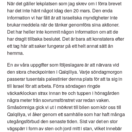
När det gäller lekplatsen som jag skrev om i förra brevet
har det inte hänt något idag den 20 mars. Den enda
information vi har fått är att israeliska myndigheter inte
brukar meddela när de tänker genomföra sina aktioner.
Det har heller inte kommit någon information om att de
har dragit tillbaka beslutet. Det är bara att konstatera efter
ett tag här att saker fungerar på ett helt annat sätt än
hemma.
En av våra uppgifter som följeslagare är att närvara vid
den stora checkpointen i Qalqiliya. Varje söndagmorgon
passerar tusentals palestinier denna plats för att ta sig in
till Israel för att arbeta. Förra söndagen ringde
väckarklockan strax innan tre och tuppen i hönsgården
några meter från sovrumsfönstret var redan vaken.
Småsömniga gick vi ut i mörkret till bilen som kör oss till
Qalqiliya, vi åker genom ett samhälle som har haft många
utegångsförbud den senaste tiden. Sist var det en stor
vägspärr i form av sten och jord mitt i stan, vilket innebär