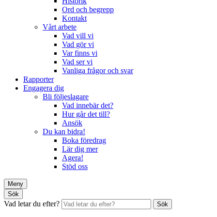
Historik
Ord och begrepp
Kontakt
Vårt arbete
Vad vill vi
Vad gör vi
Var finns vi
Vad ser vi
Vanliga frågor och svar
Rapporter
Engagera dig
Bli följeslagare
Vad innebär det?
Hur går det till?
Ansök
Du kan bidra!
Boka föredrag
Lär dig mer
Agera!
Stöd oss
Meny
Sök
Vad letar du efter?
Sök