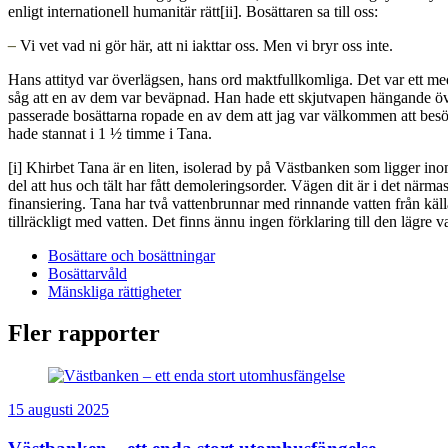
enligt internationell humanitär rätt[ii]. Bosättaren sa till oss:
–
Vi vet vad ni gör här, att ni iakttar oss. Men vi bryr oss inte.
Hans attityd var överlägsen, hans ord maktfullkomliga. Det var ett medde
såg att en av dem var beväpnad. Han hade ett skjutvapen hängande över 
passerade bosättarna ropade en av dem att jag var välkommen att besö
hade stannat i 1 ½ timme i Tana.
[i] Khirbet Tana är en liten, isolerad by på Västbanken som ligger i
del att hus och tält har fått demoleringsorder. Vägen dit är i det närm
finansiering. Tana har två vattenbrunnar med rinnande vatten från källa
tillräckligt med vatten. Det finns ännu ingen förklaring till den lägre
Bosättare och bosättningar
Bosättarvåld
Mänskliga rättigheter
Fler rapporter
15 augusti 2025