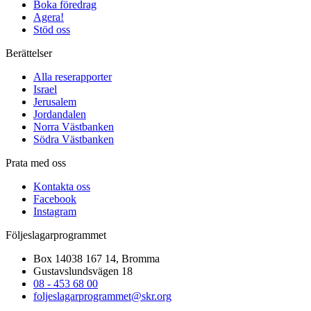
Boka föredrag
Agera!
Stöd oss
Berättelser
Alla reserapporter
Israel
Jerusalem
Jordandalen
Norra Västbanken
Södra Västbanken
Prata med oss
Kontakta oss
Facebook
Instagram
Följeslagarprogrammet
Box 14038 167 14, Bromma
Gustavslundsvägen 18
08 - 453 68 00
foljeslagarprogrammet@skr.org