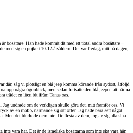
 är bosättare. Han hade kommit dit med ett tiotal andra bosättare –
ade med sig en pojke i 10-12-årsåldern. Det var fredag, mitt på dagen,
 där, såg vi plötsligt en blå jeep komma körande från sydost, åtföljd
rna upp några ögonblick, men sedan fortsatte den blå jeepen att närma
 trädet en liten bit ifrån; Tanas oas.
n. Jag undrade om de verkligen skulle göra det, mitt framför oss. Vi
yck av en mobb, närmande sig sitt offer. Jag hade bara sett något
a. Men det hindrade dem inte. De flesta av dem, tog av sig alla sina
nte vara här. Det är de israeliska bosättarna som inte ska vara här,