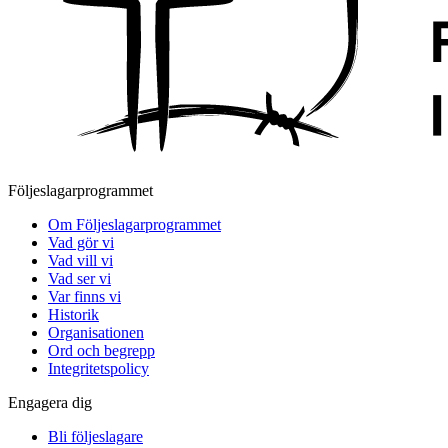
Följeslagarprogrammet
Om Följeslagarprogrammet
Vad gör vi
Vad vill vi
Vad ser vi
Var finns vi
Historik
Organisationen
Ord och begrepp
Integritetspolicy
Engagera dig
Bli följeslagare