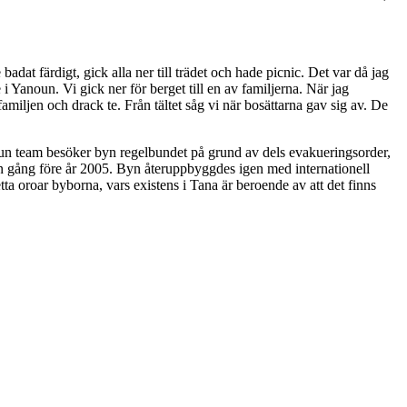
adat färdigt, gick alla ner till trädet och hade picnic. Det var då jag
 Yanoun. Vi gick ner för berget till en av familjerna. När jag
ljen och drack te. Från tältet såg vi när bosättarna gav sig av. De
noun team besöker byn regelbundet på grund av dels evakueringsorder,
ågon gång före år 2005. Byn återuppbyggdes igen med internationell
tta oroar byborna, vars existens i Tana är beroende av att det finns