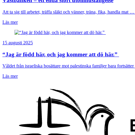
Västbanken – ett enda stort utomhusfängelse
Att ta sig till arbetet, träffa släkt och vänner, träna, fika, handla mat … 
Läs mer
15 augusti 2025
“Jag är född här, och jag kommer att dö här.”
Våldet från israeliska bosättare mot palestinska familjer bara fortsätter 
Läs mer