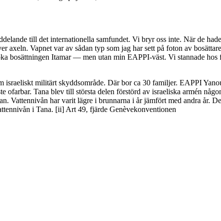
lande till det internationella samfundet. Vi bryr oss inte. När de hade b
axeln. Vapnet var av sådan typ som jag har sett på foton av bosättare i
ka bosättningen Itamar — men utan min EAPPI-väst. Vi stannade hos fami
nom israeliskt militärt skyddsområde. Där bor ca 30 familjer. EAPPI Ya
aste ofarbar. Tana blev till största delen förstörd av israeliska armén n
n. Vattennivån har varit lägre i brunnarna i år jämfört med andra år. De
 vattennivån i Tana. [ii] Art 49, fjärde Genèvekonventionen