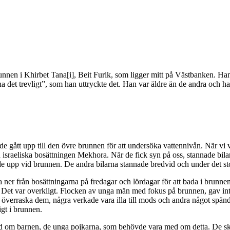
runnen i Khirbet Tana[i], Beit Furik, som ligger mitt på Västbanken. Han
ha det trevligt”, som han uttryckte det. Han var äldre än de andra och h
ått upp till den övre brunnen för att undersöka vattennivån. När vi var
israeliska bosättningen Mekhora. När de fick syn på oss, stannade bila
e upp vid brunnen. De andra bilarna stannade bredvid och under det stora
a ner från bosättningarna på fredagar och lördagar för att bada i brunne
Det var overkligt. Flocken av unga män med fokus på brunnen, gav intr
 överraska dem, några verkade vara illa till mods och andra något spänd
igt i brunnen.
nd om barnen, de unga pojkarna, som behövde vara med om detta. De ska i