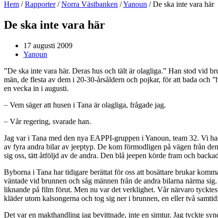
Hem
/
Rapporter
/
Norra Västbanken
/
Yanoun
/
De ska inte vara här
De ska inte vara här
17 augusti 2009
Yanoun
”De ska inte vara här. Deras hus och tält är olagliga.” Han stod vid b
män, de flesta av dem i 20-30-årsåldern och pojkar, för att bada och ”
en vecka in i augusti.
–
Vem säger att husen i Tana är olagliga, frågade jag.
–
Vår regering, svarade han.
Jag var i Tana med den nya EAPPI-gruppen i Yanoun, team 32. Vi hade g
av fyra andra bilar av jeeptyp. De kom förmodligen på vägen från den 
sig oss, tätt åtföljd av de andra. Den blå jeepen körde fram och backad
Byborna i Tana har tidigare berättat för oss att bosättare brukar komm
väntade vid brunnen och såg männen från de andra bilarna närma sig. 
liknande på film förut. Men nu var det verklighet. Vår närvaro tycktes
kläder utom kalsongerna och tog sig ner i brunnen, en eller två samtid
Det var en makthandling jag bevittnade, inte en simtur. Jag tyckte sy