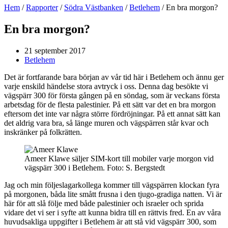
Hem
/
Rapporter
/
Södra Västbanken
/
Betlehem
/
En bra morgon?
En bra morgon?
21 september 2017
Betlehem
Det är fortfarande bara början av vår tid här i Betlehem och ännu ger
varje enskild händelse stora avtryck i oss. Denna dag besökte vi
vägspärr 300 för första gången på en söndag, som är veckans första
arbetsdag för de flesta palestinier. På ett sätt var det en bra morgon
eftersom det inte var några större fördröjningar. På ett annat sätt kan
det aldrig vara bra, så länge muren och vägspärren står kvar och
inskränker på folkrätten.
Ameer Klawe säljer SIM-kort till mobiler varje morgon vid
vägspärr 300 i Betlehem. Foto: S. Bergstedt
Jag och min följeslagarkollega kommer till vägspärren klockan fyra
på morgonen, båda lite smått frusna i den tjugo-gradiga natten. Vi är
här för att slå följe med både palestinier och israeler och sprida
vidare det vi ser i syfte att kunna bidra till en rättvis fred. En av våra
huvudsakliga uppgifter i Betlehem är att stå vid vägspärr 300, som