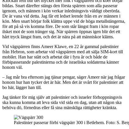
Klockan fem blir det mycket mer folk i vägspärren och köer börjar
bildas. Snart därefter stängs den första spärren som alla passerar
igenom, och männen i kön verkar inledningsvis väldigt oberörda.
De är vana vid detta. Jag får ett ledset leende från en av männen i
kön. Men snart börjar folk klättra uppe vid de höga metallstängerna,
för att på så vis komma före. De som står längst fram i kön ropar
ilsket mot de som tränger sig. När spärren öppnas igen blir det ett
hårt tryck längst fram, och det är nära på att människor kläms.
Vid vägspärren finns Ameer Klawe, en 22 år gammal palestinier
från Hebron, som arbetar vid vägspärren med att sälja SIM-kort till
mobiler. Han har stått och arbetat där i fyra år och både de
förbipasserande palestinierna och de israeliska soldaterna känner
honom väl.
– Jag mår bra eftersom jag tjänar pengar, säger Ameer när jag frågar
honom hur han tycker det är här. Men det är svårt för palestinier att
bo här, lägger han till.
Jag tänker för mig själv att palestinier och israeler förhoppningsvis
ska kunna komma att leva sida vid sida en dag, utan att någon ska
behöva dö, förnedras eller få sina mänskliga rättigheter kränkta.
Palestinier passerar förbi vägspärr 300 i Betlehem. Foto: S. Ber