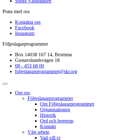
Södra Västbanken
Prata med oss
Kontakta oss
Facebook
Instagram
Följeslagarprogrammet
Box 14038 167 14, Bromma
Gustavslundsvägen 18
08 - 453 68 00
foljeslagarprogrammet@skr.org
Om oss
Följeslagarprogrammet
Om Följeslagarprogrammet
Organisationen
Historik
Ord och begrepp
Kontakt
Vårt arbete
Vad vill vi