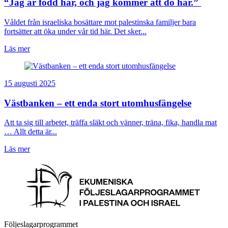
“Jag är född här, och jag kommer att dö här.”
Våldet från israeliska bosättare mot palestinska familjer bara
fortsätter att öka under vår tid här. Det sker...
Läs mer
15 augusti 2025
Västbanken – ett enda stort utomhusfängelse
Att ta sig till arbetet, träffa släkt och vänner, träna, fika, handla mat
… Allt detta är...
Läs mer
Följeslagarprogrammet