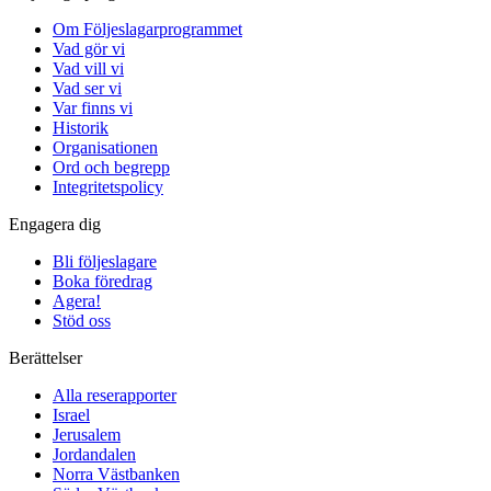
Om Följeslagarprogrammet
Vad gör vi
Vad vill vi
Vad ser vi
Var finns vi
Historik
Organisationen
Ord och begrepp
Integritetspolicy
Engagera dig
Bli följeslagare
Boka föredrag
Agera!
Stöd oss
Berättelser
Alla reserapporter
Israel
Jerusalem
Jordandalen
Norra Västbanken