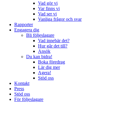
Vad gör vi
Var finns vi
Vad ser vi
Vanliga frågor och svar
Rapporter
Engagera dig
Bli följeslagare
Vad innebär det?
Hur går det till?
Ansök
Du kan bidra!
Boka föredrag
Lär dig mer
Agera!
Stöd oss
Kontakt
Press
Stöd oss
För följeslagare