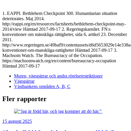
1. EAPPI. Bethlehem Checkpoint 300. Humanitarian situation
deteriorates. Maj 2014.
http://eappi.org/en/resources/factsheets/bethlehem-checkpoint-may-
2014/view Hämtad 2017-09-17 2. Regeringskansliet. FN:s
konventioner om mänskliga rättigheter, sida 6, artikel 23. December
2011.
http://www.regeringen.se/49baf9/contentassets/d6d5653029e14e338
konventioner-om-manskliga-rattigheter Hämtad 2017-09-17 3.
Machsom Watch. The Bureaucracy of the Occupation.
https://machsomwatch.org/en/content/bureaucracy-occupation
Hämtad 2017-09-17
Muren, vägspärrar och andra rörelserestriktioner
Vägspärrar
Västbankens områden A, B, C
Fler rapporter
15 augusti 2025