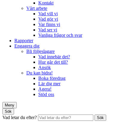
Kontakt
Vårt arbete
Vad vill vi
Vad gör vi
Var finns vi
Vad ser vi
Vanliga frågor och svar
Rapporter
Engagera dig
Bli följeslagare
Vad innebär det?
Hur går det till?
Ansök
Du kan bidra!
Boka föredrag
Lär dig mer
Agera!
Stöd oss
Meny
Sök
Vad letar du efter?
Sök