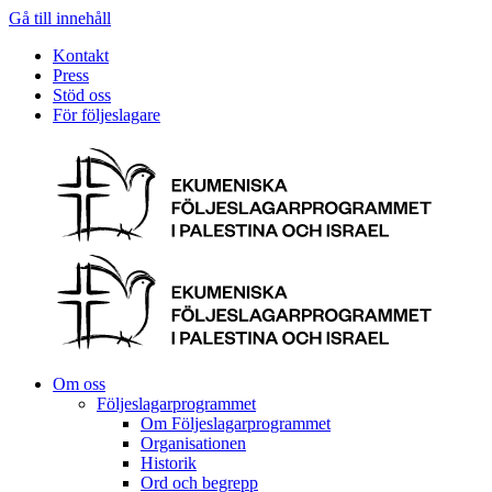
Gå till innehåll
Kontakt
Press
Stöd oss
För följeslagare
Om oss
Följeslagarprogrammet
Om Följeslagarprogrammet
Organisationen
Historik
Ord och begrepp