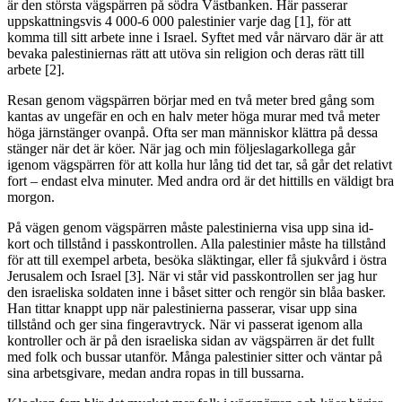
är den största vägspärren på södra Västbanken. Här passerar
uppskattningsvis 4 000-6 000 palestinier varje dag [1], för att
komma till sitt arbete inne i Israel. Syftet med vår närvaro där är att
bevaka palestiniernas rätt att utöva sin religion och deras rätt till
arbete [2].
Resan genom vägspärren börjar med en två meter bred gång som
kantas av ungefär en och en halv meter höga murar med två meter
höga järnstänger ovanpå. Ofta ser man människor klättra på dessa
stänger när det är köer. När jag och min följeslagarkollega går
igenom vägspärren för att kolla hur lång tid det tar, så går det relativt
fort – endast elva minuter. Med andra ord är det hittills en väldigt bra
morgon.
På vägen genom vägspärren måste palestinierna visa upp sina id-
kort och tillstånd i passkontrollen. Alla palestinier måste ha tillstånd
för att till exempel arbeta, besöka släktingar, eller få sjukvård i östra
Jerusalem och Israel [3]. När vi står vid passkontrollen ser jag hur
den israeliska soldaten inne i båset sitter och rengör sin blåa basker.
Han tittar knappt upp när palestinierna passerar, visar upp sina
tillstånd och ger sina fingeravtryck. När vi passerat igenom alla
kontroller och är på den israeliska sidan av vägspärren är det fullt
med folk och bussar utanför. Många palestinier sitter och väntar på
sina arbetsgivare, medan andra ropas in till bussarna.