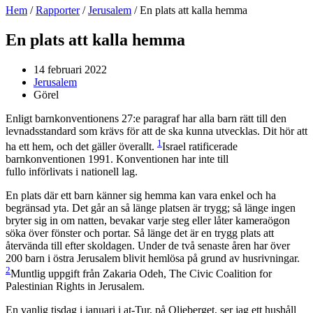
Hem
/
Rapporter
/
Jerusalem
/
En plats att kalla hemma
En plats att kalla hemma
14 februari 2022
Jerusalem
Görel
Enligt barnkonventionens 27:e paragraf har alla barn rätt till den
levnadsstandard som krävs för att de ska kunna utvecklas. Dit hör att
1
ha ett hem, och det gäller överallt.
Israel ratificerade
barnkonventionen 1991. Konventionen har inte till
fullo införlivats i nationell lag.
En plats där ett barn känner sig hemma kan vara enkel och ha
begränsad yta. Det går an så länge platsen är trygg; så länge ingen
bryter sig in om natten, bevakar varje steg eller låter kameraögon
söka över fönster och portar. Så länge det är en trygg plats att
återvända till efter skoldagen. Under de två senaste åren har över
200 barn i östra Jerusalem blivit hemlösa på grund av husrivningar.
2
Muntlig uppgift från Zakaria Odeh, The Civic Coalition for
Palestinian Rights in Jerusalem.
En vanlig tisdag i januari i at-Tur, på Oljeberget, ser jag ett hushåll