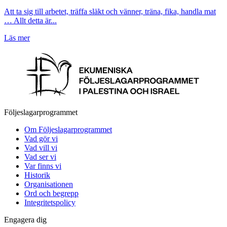
Att ta sig till arbetet, träffa släkt och vänner, träna, fika, handla mat
… Allt detta är...
Läs mer
Följeslagarprogrammet
Om Följeslagarprogrammet
Vad gör vi
Vad vill vi
Vad ser vi
Var finns vi
Historik
Organisationen
Ord och begrepp
Integritetspolicy
Engagera dig