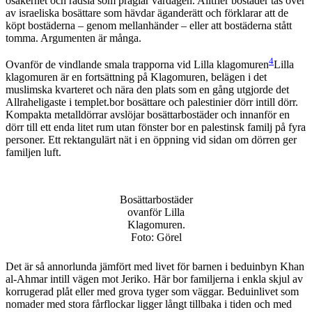
osäkerhet och rädsla som präglar vardagen. Alltfler bostäder tas över
av israeliska bosättare som hävdar äganderätt och förklarar att de
köpt bostäderna – genom mellanhänder – eller att bostäderna stått
tomma. Argumenten är många.
4
Ovanför de vindlande smala trapporna vid Lilla klagomuren
Lilla
klagomuren är en fortsättning på Klagomuren, belägen i det
muslimska kvarteret och nära den plats som en gång utgjorde det
Allraheligaste i templet.
bor bosättare och palestinier dörr intill dörr.
Kompakta metalldörrar avslöjar bosättarbostäder och innanför en
dörr till ett enda litet rum utan fönster bor en palestinsk familj på fyra
personer. Ett rektangulärt nät i en öppning vid sidan om dörren ger
familjen luft.
Bosättarbostäder
ovanför Lilla
Klagomuren.
Foto: Görel
Det är så annorlunda jämfört med livet för barnen i beduinbyn Khan
al-Ahmar intill vägen mot Jeriko. Här bor familjerna i enkla skjul av
korrugerad plåt eller med grova tyger som väggar. Beduinlivet som
nomader med stora fårflockar ligger långt tillbaka i tiden och med