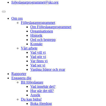
foljeslagarprogrammet@skr.org
Om oss
Följeslagarprogrammet
Om Följeslagarprogrammet
Organisationen
Historik
Ord och begrepp
Kontakt
Vårt arbete
Vad vill vi
Vad gör vi
Var finns vi
Vad ser vi
Vanliga frågor och svar
Rapporter
Engagera dig
Bli följeslagare
Vad innebär det?
Hur går det till?
Ansök
Du kan bidra!
Boka föredrag