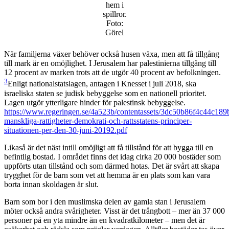
hem i
spillror.
Foto:
Görel
När familjerna växer behöver också husen växa, men att få tillgång
till mark är en omöjlighet. I Jerusalem har palestinierna tillgång till
12 procent av marken trots att de utgör 40 procent av befolkningen.
3
Enligt nationalstatslagen, antagen i Knesset i juli 2018, ska
israeliska staten se judisk bebyggelse som en nationell prioritet.
Lagen utgör ytterligare hinder för palestinsk bebyggelse.
https://www.regeringen.se/4a523b/contentassets/3dc50b86f4c44c189
manskliga-rattigheter-demokrati-och-rattsstatens-principer-
situationen-per-den-30-juni-20192.pdf
Likaså är det näst intill omöjligt att få tillstånd för att bygga till en
befintlig bostad. I området finns det idag cirka 20 000 bostäder som
uppförts utan tillstånd och som därmed hotas. Det är svårt att skapa
trygghet för de barn som vet att hemma är en plats som kan vara
borta innan skoldagen är slut.
Barn som bor i den muslimska delen av gamla stan i Jerusalem
möter också andra svårigheter. Visst är det trångbott – mer än 37 000
personer på en yta mindre än en kvadratkilometer – men det är