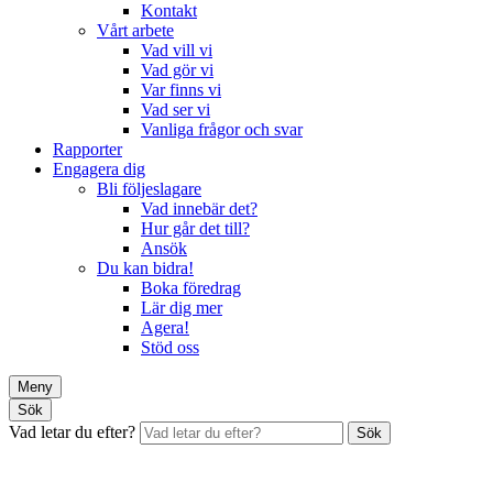
Kontakt
Vårt arbete
Vad vill vi
Vad gör vi
Var finns vi
Vad ser vi
Vanliga frågor och svar
Rapporter
Engagera dig
Bli följeslagare
Vad innebär det?
Hur går det till?
Ansök
Du kan bidra!
Boka föredrag
Lär dig mer
Agera!
Stöd oss
Meny
Sök
Vad letar du efter?
Sök