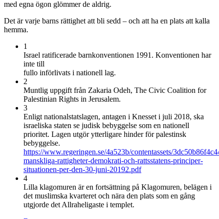
med egna ögon glömmer de aldrig.
Det är varje barns rättighet att bli sedd – och att ha en plats att kalla
hemma.
1
Israel ratificerade barnkonventionen 1991. Konventionen har
inte till
fullo införlivats i nationell lag.
2
Muntlig uppgift från Zakaria Odeh, The Civic Coalition for
Palestinian Rights in Jerusalem.
3
Enligt nationalstatslagen, antagen i Knesset i juli 2018, ska
israeliska staten se judisk bebyggelse som en nationell
prioritet. Lagen utgör ytterligare hinder för palestinsk
bebyggelse.
https://www.regeringen.se/4a523b/contentassets/3dc50b86f4c
manskliga-rattigheter-demokrati-och-rattsstatens-principer-
situationen-per-den-30-juni-20192.pdf
4
Lilla klagomuren är en fortsättning på Klagomuren, belägen i
det muslimska kvarteret och nära den plats som en gång
utgjorde det Allraheligaste i templet.