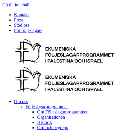
Gå till innehåll
Kontakt
Press
Stöd oss
För följeslagare
Om oss
Följeslagarprogrammet
Om Följeslagarprogrammet
Organisationen
Historik
Ord och begrepp