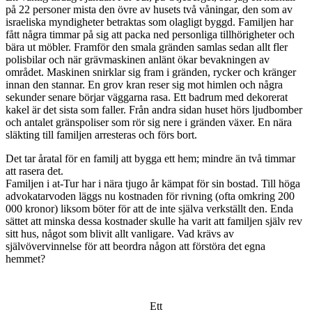
på 22 personer mista den övre av husets två våningar, den som av
israeliska myndigheter betraktas som olagligt byggd. Familjen har
fått några timmar på sig att packa ned personliga tillhörigheter och
bära ut möbler. Framför den smala gränden samlas sedan allt fler
polisbilar och när grävmaskinen anlänt ökar bevakningen av
området. Maskinen snirklar sig fram i gränden, rycker och kränger
innan den stannar. En grov kran reser sig mot himlen och några
sekunder senare börjar väggarna rasa. Ett badrum med dekorerat
kakel är det sista som faller. Från andra sidan huset hörs ljudbomber
och antalet gränspoliser som rör sig nere i gränden växer. En nära
släkting till familjen arresteras och förs bort.
Det tar åratal för en familj att bygga ett hem; mindre än två timmar
att rasera det.
Familjen i at-Tur har i nära tjugo år kämpat för sin bostad. Till höga
advokatarvoden läggs nu kostnaden för rivning (ofta omkring 200
000 kronor) liksom böter för att de inte själva verkställt den. Enda
sättet att minska dessa kostnader skulle ha varit att familjen själv rev
sitt hus, något som blivit allt vanligare. Vad krävs av
självövervinnelse för att beordra någon att förstöra det egna
hemmet?
Ett