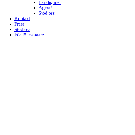
Lär dig mer
Agera!
Stöd oss
Kontakt
Press
Stöd oss
För följeslagare