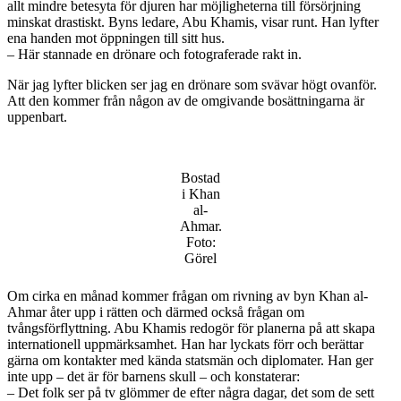
allt mindre betesyta för djuren har möjligheterna till försörjning
minskat drastiskt. Byns ledare, Abu Khamis, visar runt. Han lyfter
ena handen mot öppningen till sitt hus.
– Här stannade en drönare och fotograferade rakt in.
När jag lyfter blicken ser jag en drönare som svävar högt ovanför.
Att den kommer från någon av de omgivande bosättningarna är
uppenbart.
Bostad
i Khan
al-
Ahmar.
Foto:
Görel
Om cirka en månad kommer frågan om rivning av byn Khan al-
Ahmar åter upp i rätten och därmed också frågan om
tvångsförflyttning. Abu Khamis redogör för planerna på att skapa
internationell uppmärksamhet. Han har lyckats förr och berättar
gärna om kontakter med kända statsmän och diplomater. Han ger
inte upp – det är för barnens skull – och konstaterar:
– Det folk ser på tv glömmer de efter några dagar, det som de sett