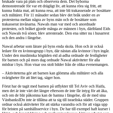
brukade vara på plats och observera dem. Det byborna
demonstrerade för var ett drägligt liv, att kunna röra sig fritt, att
kunna frakta mat, att kunna resa, att inte bli trakasserade av bosättare
och militärer. För 11 månader sedan blev det bråk under en av
protesterna mellan några av byns män och de bosättare som
trakasserat invånarna. Nawals man var med och anordnade
protesten, och bråket gjorde många av männen i byn, däribland Eids
och Nawals två söner, blev arresterade. Den ena sitter nu i husarrest
och den andra i fängelse.
Nawal arbetar som lärare på byns enda skola. Hon och är också
ledare för en kvinnogrupp i byn, där nästan alla kvinnor i byn ingår.
Under den muslimska högtiden eid al-adha ordnade de festligheter
för barnen och på mors dag ordnade Nawal aktiviteter för alla
mödrar i byn. Hon visar oss stolt bilder från de olika evenemangen.
– Aktiviteterna gör att barnen kan glömma alla militärer och alla
svårigheter för att litet tag, säger hon.
Förut har de tagit med barnen på utflykter till Tel Aviv och Haifa,
men det är inte värt det längre eftersom de inte får intyg för att åka,
och om de blir påkomna kan de hamna i fängelse, då de med sina
VästbanksIDn inte är tillåtna att ta sig till israeliska städer. Gruppen
ordnar också aktiviteter för att stärka varandra och för att väga upp
för bristen på samhällsservice i byn. De har till exempel haft kurser i