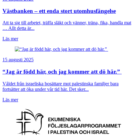
Västbanken – ett enda stort utomhusfängelse
Att ta sig till arbetet, träffa släkt och vänner, träna, fika, handla mat
… Allt detta är...
Läs mer
15 augusti 2025
“Jag är född här, och jag kommer att dö här.”
Våldet från israeliska bosättare mot palestinska familjer bara
fortsätter att öka under vår tid här. Det sker...
Läs mer