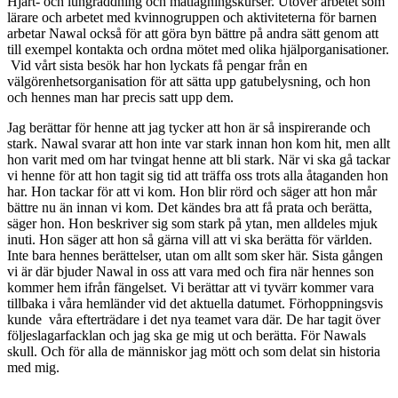
Hjärt- och lungräddning och matlagningskurser. Utöver arbetet som
lärare och arbetet med kvinnogruppen och aktiviteterna för barnen
arbetar Nawal också för att göra byn bättre på andra sätt genom att
till exempel kontakta och ordna mötet med olika hjälporganisationer.
Vid vårt sista besök har hon lyckats få pengar från en
välgörenhetsorganisation för att sätta upp gatubelysning, och hon
och hennes man har precis satt upp dem.
Jag berättar för henne att jag tycker att hon är så inspirerande och
stark. Nawal svarar att hon inte var stark innan hon kom hit, men allt
hon varit med om har tvingat henne att bli stark. När vi ska gå tackar
vi henne för att hon tagit sig tid att träffa oss trots alla åtaganden hon
har. Hon tackar för att vi kom. Hon blir rörd och säger att hon mår
bättre nu än innan vi kom. Det kändes bra att få prata och berätta,
säger hon. Hon beskriver sig som stark på ytan, men alldeles mjuk
inuti. Hon säger att hon så gärna vill att vi ska berätta för världen.
Inte bara hennes berättelser, utan om allt som sker här. Sista gången
vi är där bjuder Nawal in oss att vara med och fira när hennes son
kommer hem ifrån fängelset. Vi berättar att vi tyvärr kommer vara
tillbaka i våra hemländer vid det aktuella datumet. Förhoppningsvis
kunde våra efterträdare i det nya teamet vara där. De har tagit över
följeslagarfacklan och jag ska ge mig ut och berätta. För Nawals
skull. Och för alla de människor jag mött och som delat sin historia
med mig.