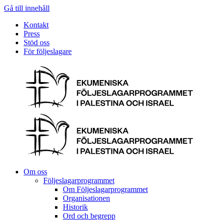
Gå till innehåll
Kontakt
Press
Stöd oss
För följeslagare
Om oss
Följeslagarprogrammet
Om Följeslagarprogrammet
Organisationen
Historik
Ord och begrepp