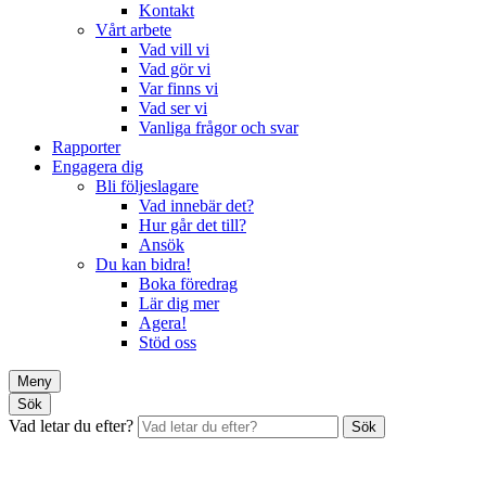
Kontakt
Vårt arbete
Vad vill vi
Vad gör vi
Var finns vi
Vad ser vi
Vanliga frågor och svar
Rapporter
Engagera dig
Bli följeslagare
Vad innebär det?
Hur går det till?
Ansök
Du kan bidra!
Boka föredrag
Lär dig mer
Agera!
Stöd oss
Meny
Sök
Vad letar du efter?
Sök