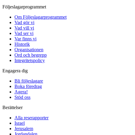
Följeslagarprogrammet
Om Följeslagarprogrammet
Vad gör vi
Vad vill vi
Vad ser vi
Var finns vi
Historik
Organisationen
Ord och begrepp
Integritetspolicy
Engagera dig
Bli följeslagare
Boka föredrag
Agera!
Stöd oss
Berättelser
Alla reserapporter
Israel
Jerusalem
Jordandalen