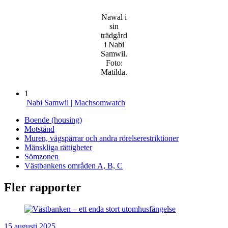
Nawal i
sin
trädgård
i Nabi
Samwil.
Foto:
Matilda.
1
Nabi Samwil | Machsomwatch
Boende (housing)
Motstånd
Muren, vägspärrar och andra rörelserestriktioner
Mänskliga rättigheter
Sömzonen
Västbankens områden A, B, C
Fler rapporter
15 augusti 2025