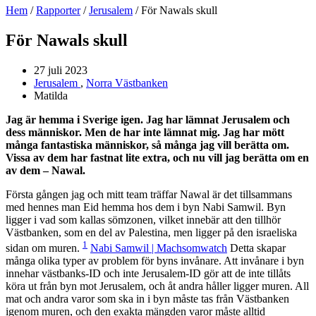
Hem
/
Rapporter
/
Jerusalem
/
För Nawals skull
För Nawals skull
27 juli 2023
Jerusalem
,
Norra Västbanken
Matilda
Jag är hemma i Sverige igen. Jag har lämnat Jerusalem och
dess människor. Men de har inte lämnat mig. Jag har mött
många fantastiska människor, så många jag vill berätta om.
Vissa av dem har fastnat lite extra, och nu vill jag berätta om en
av dem – Nawal.
Första gången jag och mitt team träffar Nawal är det tillsammans
med hennes man Eid hemma hos dem i byn Nabi Samwil. Byn
ligger i vad som kallas sömzonen, vilket innebär att den tillhör
Västbanken, som en del av Palestina, men ligger på den israeliska
1
sidan om muren.
Nabi Samwil | Machsomwatch
Detta skapar
många olika typer av problem för byns invånare. Att invånare i byn
innehar västbanks-ID och inte Jerusalem-ID gör att de inte tillåts
köra ut från byn mot Jerusalem, och åt andra håller ligger muren. All
mat och andra varor som ska in i byn måste tas från Västbanken
igenom muren, och den exakta mängden varor måste alltid