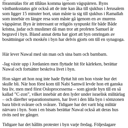
föranmälas för att tillåtas komma igenom vägspärren. Byns
västbanksstatus gör också att de inte kan åka till sjukhus i Jerusalem
som ligger 15 minuter bort, utan måste ta sig till sjukhus i Ramallah
som innebär en längre resa som måste gå igenom en av murens
vägspärrar. Byn är intressant ur religiös synpunkt för både Både
kristna, judar och muslimer då man tror att profeten Samuel är
begravd i byn. Bland annat detta har gjort att byn omringats av
bosättningar och moskén i byn har delvis gjorts om till en synagoga.
Här lever Nawal med sin man och sina barn och barnbarn.
-Jag växte upp i Jordanien men flyttade hit för kärleken, berättar
Nawal och fortsätter beskriva livet i byn.
Hon säger att hon nog inte hade flyttat hit om hon visste hur det
skulle bli. När hon först kom till Nabi Samwil levde hon ett ganska
bra liv, men med först Osloprocesserna – som gjorde byn till en så
kallad ”C-zon”, vilket innebär att den lyder under israelisk militärlag
– och därefter separationsmuren, har livet i den lilla byn i sömzonen
bara blivit svårare och svårare. Tidigare har det varit hög militär
närvaro i byn. Som i en bisats berättar Nawal också att deras hus
rivits ned tre gånger.
Tidigare har det hållits protester i byn varje fredag. Följeslagare