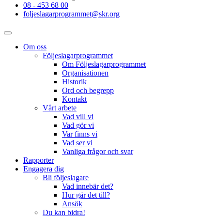
08 - 453 68 00
foljeslagarprogrammet@skr.org
Om oss
Följeslagarprogrammet
Om Följeslagarprogrammet
Organisationen
Historik
Ord och begrepp
Kontakt
Vårt arbete
Vad vill vi
Vad gör vi
Var finns vi
Vad ser vi
Vanliga frågor och svar
Rapporter
Engagera dig
Bli följeslagare
Vad innebär det?
Hur går det till?
Ansök
Du kan bidra!