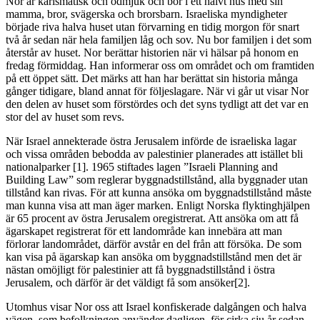
Nor är karismatisk och ödmjuk och bor i ett halvt hus med sin
mamma, bror, svägerska och brorsbarn. Israeliska myndigheter
började riva halva huset utan förvarning en tidig morgon för snart
två år sedan när hela familjen låg och sov. Nu bor familjen i det som
återstår av huset. Nor berättar historien när vi hälsar på honom en
fredag förmiddag. Han informerar oss om området och om framtiden
på ett öppet sätt. Det märks att han har berättat sin historia många
gånger tidigare, bland annat för följeslagare. När vi går ut visar Nor
den delen av huset som förstördes och det syns tydligt att det var en
stor del av huset som revs.
När Israel annekterade östra Jerusalem införde de israeliska lagar
och vissa områden bebodda av palestinier planerades att istället bli
nationalparker [1]. 1965 stiftades lagen ”Israeli Planning and
Building Law” som reglerar byggnadstillstånd, alla byggnader utan
tillstånd kan rivas. För att kunna ansöka om byggnadstillstånd måste
man kunna visa att man äger marken. Enligt Norska flyktinghjälpen
är 65 procent av östra Jerusalem oregistrerat. Att ansöka om att få
ägarskapet registrerat för ett landområde kan innebära att man
förlorar landområdet, därför avstår en del från att försöka. De som
kan visa på ägarskap kan ansöka om byggnadstillstånd men det är
nästan omöjligt för palestinier att få byggnadstillstånd i östra
Jerusalem, och därför är det väldigt få som ansöker[2].
Utomhus visar Nor oss att Israel konfiskerade dalgången och halva
vägen, som befolkningen använder dagligen, för cirka sju år sedan.