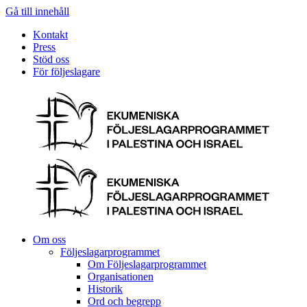
Gå till innehåll
Kontakt
Press
Stöd oss
För följeslagare
Om oss
Följeslagarprogrammet
Om Följeslagarprogrammet
Organisationen
Historik
Ord och begrepp