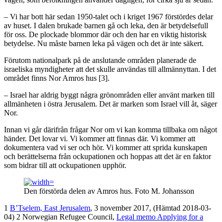
– Vi har bott här sedan 1950-talet och i kriget 1967 förstördes delar
av huset. I dalen brukade barnen gå och leka, den är betydelsefull
för oss. De plockade blommor där och den har en viktig historisk
betydelse. Nu måste barnen leka på vägen och det är inte säkert.
Förutom nationalpark på de anslutande områden planerade de
israeliska myndigheter att det skulle användas till allmännyttan. I det
området finns Nor Amros hus [3].
– Israel har aldrig byggt några grönområden eller använt marken till
allmänheten i östra Jerusalem. Det är marken som Israel vill åt, säger
Nor.
Innan vi går därifrån frågar Nor om vi kan komma tillbaka om något
händer. Det lovar vi. Vi kommer att finnas där. Vi kommer att
dokumentera vad vi ser och hör. Vi kommer att sprida kunskapen
och berättelserna från ockupationen och hoppas att det är en faktor
som bidrar till att ockupationen upphör.
Den förstörda delen av Amros hus. Foto M. Johansson
1
B’Tselem, East Jerusalem
, 3 november 2017, (Hämtad 2018-03-
04) 2 Norwegian Refugee Council,
Legal memo Applying for a