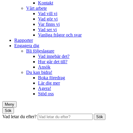
Kontakt
Vårt arbete
Vad vill vi
Vad gör vi
Var finns vi
Vad ser vi
Vanliga frågor och svar
Rapporter
Engagera dig
Bli följeslagare
Vad innebär det?
Hur går det till?
Ansök
Du kan bidra!
Boka föredrag
Lär dig mer
Agera!
Stöd oss
Meny
Sök
Vad letar du efter?
Sök