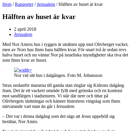
Hem
/
Rapporter
/
Jerusalem
/
Hälften av huset är kvar
Hälften av huset är kvar
2 april 2018
Jerusalem
Med Nor Amros hus i ryggen är utsikten upp mot Olivberget vacker,
men av Nors hus finns bara hälften kvar. För snart två år sedan revs
halva huset och nu väntar Nor på israeliska myndigheter ska riva det
som finns kvar av huset.
Nor vid sitt hus i dalgången. Foto M. Johansson
Strax nedanför murarna till gamla stan ringlar sig Kidrons dalgång
fram. Det är ett vackert område fyllt med grönska och en kontrast
mot sandfärgen i stadsmuren. Vi står där nere och tittar på
Olivbergets sluttningar och känner historiens vingslag som finns
närvarande vart man än går i Jerusalem
– Det var i denna dalgång som det sägs att Jesus uppehöll sig
berättar, Nor Amro.