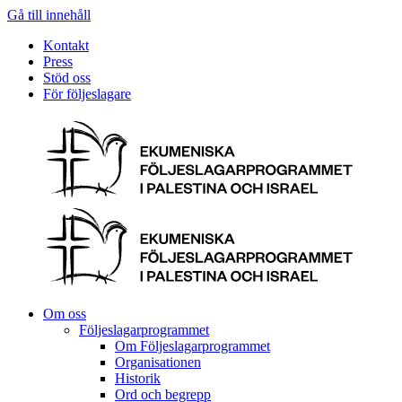
Gå till innehåll
Kontakt
Press
Stöd oss
För följeslagare
Om oss
Följeslagarprogrammet
Om Följeslagarprogrammet
Organisationen
Historik
Ord och begrepp