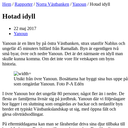
Hem
/
Rapporter
/
Norra Västbanken
/
Yanoun
/
Hotad idyll
Hotad idyll
22 maj 2017
Yanoun
Yanoun är en liten by på östra Västbanken, strax utanför Nablus och
ungefär 45 minuters bilfärd från Ramallah. Byn är egentligen två
små byar, övre och nedre Yanoun. Det är det närmaste en idyll man
skulle kunna komma. Om det inte vore för vetskapen om byns
historia.
Utsikt från övre Yanoun. Bosättarna har byggt sina hus uppe p
som omgärdar Yanoun. Foto P-A Edén
I övre Yanoun bor det ungefär 80 personer, något fler än i nedre. De
flesta av familjerna livnär sig på jordbruk. Yanoun där vi följeslagare
bor ligger i en sluttning som omgärdas av backar och nedanför byn
breder ett typiskt Västbankslandskap ut sig, med öppna fält och
glesa olivträdsodlingar.
På eftermiddagarna kan man se fåraherdar driva sina djur tillbaka till