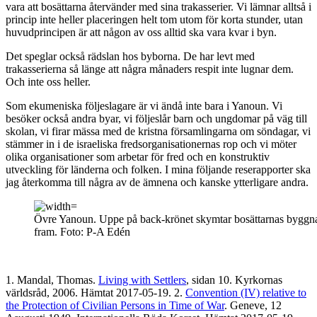
vara att bosättarna återvänder med sina trakasserier. Vi lämnar alltså i
princip inte heller placeringen helt tom utom för korta stunder, utan
huvudprincipen är att någon av oss alltid ska vara kvar i byn.
Det speglar också rädslan hos byborna. De har levt med
trakasserierna så länge att några månaders respit inte lugnar dem.
Och inte oss heller.
Som ekumeniska följeslagare är vi ändå inte bara i Yanoun. Vi
besöker också andra byar, vi följeslår barn och ungdomar på väg till
skolan, vi firar mässa med de kristna församlingarna om söndagar, vi
stämmer in i de israeliska fredsorganisationernas rop och vi möter
olika organisationer som arbetar för fred och en konstruktiv
utveckling för länderna och folken. I mina följande reserapporter ska
jag återkomma till några av de ämnena och kanske ytterligare andra.
Övre Yanoun. Uppe på back-krönet skymtar bosättarnas byggn
fram. Foto: P-A Edén
1. Mandal, Thomas.
Living with Settlers
, sidan 10. Kyrkornas
världsråd, 2006. Hämtat 2017-05-19. 2.
Convention (IV) relative to
the Protection of Civilian Persons in Time of War
. Geneve, 12