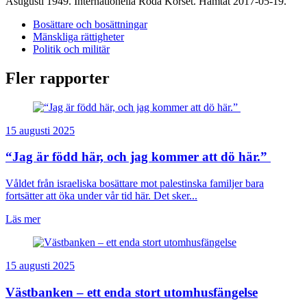
Asugusti 1949. Internationella Röda Korset. Hämtat 2017-05-19.
Bosättare och bosättningar
Mänskliga rättigheter
Politik och militär
Fler rapporter
15 augusti 2025
“Jag är född här, och jag kommer att dö här.”
Våldet från israeliska bosättare mot palestinska familjer bara
fortsätter att öka under vår tid här. Det sker...
Läs mer
15 augusti 2025
Västbanken – ett enda stort utomhusfängelse