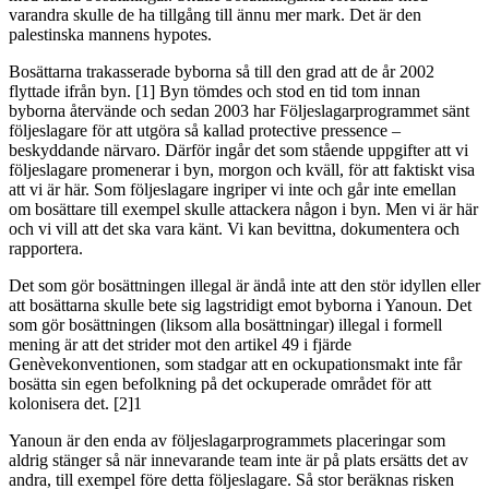
varandra skulle de ha tillgång till ännu mer mark. Det är den
palestinska mannens hypotes.
Bosättarna trakasserade byborna så till den grad att de år 2002
flyttade ifrån byn. [1] Byn tömdes och stod en tid tom innan
byborna återvände och sedan 2003 har Följeslagarprogrammet sänt
följeslagare för att utgöra så kallad protective pressence –
beskyddande närvaro. Därför ingår det som stående uppgifter att vi
följeslagare promenerar i byn, morgon och kväll, för att faktiskt visa
att vi är här. Som följeslagare ingriper vi inte och går inte emellan
om bosättare till exempel skulle attackera någon i byn. Men vi är här
och vi vill att det ska vara känt. Vi kan bevittna, dokumentera och
rapportera.
Det som gör bosättningen illegal är ändå inte att den stör idyllen eller
att bosättarna skulle bete sig lagstridigt emot byborna i Yanoun. Det
som gör bosättningen (liksom alla bosättningar) illegal i formell
mening är att det strider mot den artikel 49 i fjärde
Genèvekonventionen, som stadgar att en ockupationsmakt inte får
bosätta sin egen befolkning på det ockuperade området för att
kolonisera det. [2]1
Yanoun är den enda av följeslagarprogrammets placeringar som
aldrig stänger så när innevarande team inte är på plats ersätts det av
andra, till exempel före detta följeslagare. Så stor beräknas risken