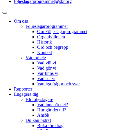
foljeslagarprogrammet@skr.org
Om oss
Följeslagarprogrammet
Om Följeslagarprogrammet
Organisationen
Historik
Ord och begrepp
Kontakt
Vårt arbete
Vad vill vi
Vad gör vi
Var finns vi
Vad ser vi
Vanliga frågor och svar
Rapporter
Engagera dig
Bli följeslagare
Vad innebär det?
Hur går det till?
Ansök
Du kan bidra!
Boka föredrag