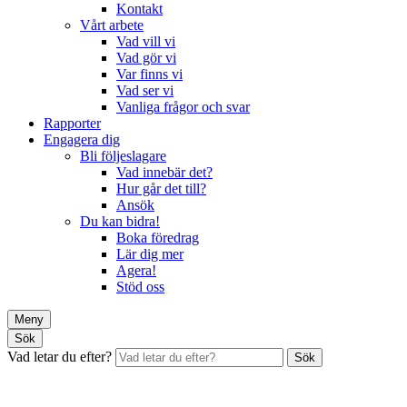
Kontakt
Vårt arbete
Vad vill vi
Vad gör vi
Var finns vi
Vad ser vi
Vanliga frågor och svar
Rapporter
Engagera dig
Bli följeslagare
Vad innebär det?
Hur går det till?
Ansök
Du kan bidra!
Boka föredrag
Lär dig mer
Agera!
Stöd oss
Meny
Sök
Vad letar du efter?
Sök