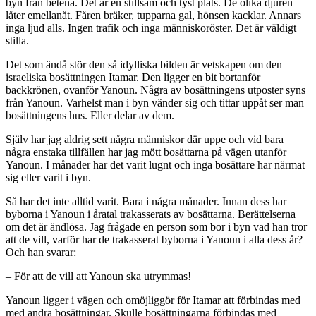
byn från betena. Det är en stillsam och tyst plats. De olika djuren
låter emellanåt. Fåren bräker, tupparna gal, hönsen kacklar. Annars
inga ljud alls. Ingen trafik och inga människoröster. Det är väldigt
stilla.
Det som ändå stör den så idylliska bilden är vetskapen om den
israeliska bosättningen Itamar. Den ligger en bit bortanför
backkrönen, ovanför Yanoun. Några av bosättningens utposter syns
från Yanoun. Varhelst man i byn vänder sig och tittar uppåt ser man
bosättningens hus. Eller delar av dem.
Själv har jag aldrig sett några människor där uppe och vid bara
några enstaka tillfällen har jag mött bosättarna på vägen utanför
Yanoun. I månader har det varit lugnt och inga bosättare har närmat
sig eller varit i byn.
Så har det inte alltid varit. Bara i några månader. Innan dess har
byborna i Yanoun i åratal trakasserats av bosättarna. Berättelserna
om det är ändlösa. Jag frågade en person som bor i byn vad han tror
att de vill, varför har de trakasserat byborna i Yanoun i alla dess år?
Och han svarar:
– För att de vill att Yanoun ska utrymmas!
Yanoun ligger i vägen och omöjliggör för Itamar att förbindas med
med andra bosättningar. Skulle bosättningarna förbindas med