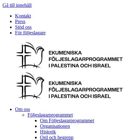
Gå till innehåll
Kontakt
Press
Stöd oss
För följeslagare
Om oss
Följeslagarprogrammet
Om Följeslagarprogrammet
Organisationen
Historik
Ord och begrepp