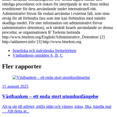
rättsliga proceduren och risken för utnyttjande är stor finns strikta
restriktioner för dess användande under internationell rätt.
Administrativt förvar får endast användas i extrema fall, som sista
utväg för att förhindra fara som inte kan förhindras med mindre
skadliga medel. För mer information om administrativt förvar
(administrative detention), och särskilt Israels användande av denna
procedur, se organisationen B´Tselems hemsida
http://www.btselem.org/English/Administrative_Detention/ [2]
http://addameer.info/ [3] http://www.btselem.org
Israeliska och palestinska fredsrörelsen
Västbankens områden A, B, C
Fler rapporter
15 augusti 2025
Västbanken – ett enda stort utomhusfängelse
Att ta sig till arbetet, träffa släkt och vänner, träna, fika, handla mat
… Allt detta är...