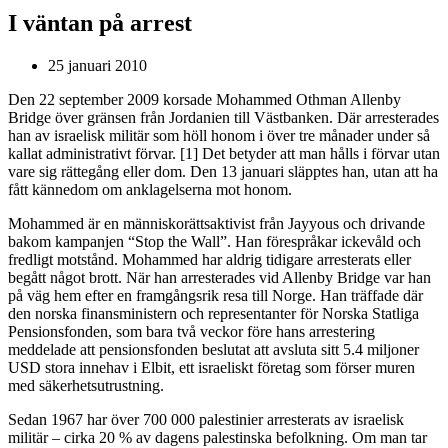
I väntan på arrest
25 januari 2010
Den 22 september 2009 korsade Mohammed Othman Allenby
Bridge över gränsen från Jordanien till Västbanken. Där arresterades
han av israelisk militär som höll honom i över tre månader under så
kallat administrativt förvar. [1] Det betyder att man hålls i förvar utan
vare sig rättegång eller dom. Den 13 januari släpptes han, utan att ha
fått kännedom om anklagelserna mot honom.
Mohammed är en människorättsaktivist från Jayyous och drivande
bakom kampanjen “Stop the Wall”. Han förespråkar ickevåld och
fredligt motstånd. Mohammed har aldrig tidigare arresterats eller
begått något brott. När han arresterades vid Allenby Bridge var han
på väg hem efter en framgångsrik resa till Norge. Han träffade där
den norska finansministern och representanter för Norska Statliga
Pensionsfonden, som bara två veckor före hans arrestering
meddelade att pensionsfonden beslutat att avsluta sitt 5.4 miljoner
USD stora innehav i Elbit, ett israeliskt företag som förser muren
med säkerhetsutrustning.
Sedan 1967 har över 700 000 palestinier arresterats av israelisk
militär – cirka 20 % av dagens palestinska befolkning. Om man tar