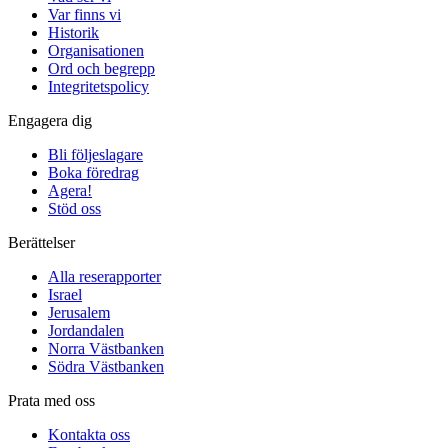
Var finns vi
Historik
Organisationen
Ord och begrepp
Integritetspolicy
Engagera dig
Bli följeslagare
Boka föredrag
Agera!
Stöd oss
Berättelser
Alla reserapporter
Israel
Jerusalem
Jordandalen
Norra Västbanken
Södra Västbanken
Prata med oss
Kontakta oss