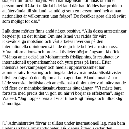
skapat från första början. Vem har någonsin hört talas om att en
person med ID-kort utfärdat i det land där han föddes har problem
att återvända till sitt land, samtidigt som en person med helt annan
nationalitet är välkommen utan frågor? De försöker göra allt så svårt
som möjligt för oss.”
I allt detta mörker finns ändå något positivt. “Alla dessa arresteringar
betyder ju att det funkar. Om inte Israel var rädda för vårt
ickevåldsliga motstånd och vårt arbetes inverkan på den
internationella opinionen så hade de ju inte behövt arrestera oss.
Våra informations- och protestaktiviteter börjar långsamt få effekt.
”Många antar också att Mohammeds frisläppning är resultatet av
internationell uppmärksamhet och yttre press på Israel. Efter
intensiva brevkampanjer och medial uppmärksamhet har
administrativ förvaring och fängslandet av människorättsaktivister
blivit en fråga på den diplomatiska agendan. Bland annat så har
både svenska, brittiska och amerikanska diplomater varit närvarande
vid flera av människorättsaktivisternas rättegångar. “Vi måste bara
fortsätta med precis det vi gör, nu när vi börjar se effekterna”, säger
Waleed. “Jag hoppas bara att vi är tillräckligt många och tillräckligt
tålmodiga.”
[1] Administrativt förvar är tillåtet under internationell lag, men bara
under särskilda omständigheter. Då denna åtgärd skadar den