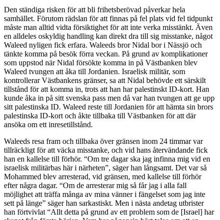
Den ständiga risken för att bli frihetsberövad påverkar hela
samhället. Förutom rädslan för att finnas på fel plats vid fel tidpunkt
måste man alltid vidta försiktighet för att inte verka misstänkt. Även
en alldeles oskyldig handling kan direkt dra till sig misstanke, något
Waleed nyligen fick erfara. Waleeds bror Nidal bor i Nässjö och
tänkte komma på besök förra veckan. På grund av komplikationer
som uppstod när Nidal försökte komma in på Västbanken blev
Waleed tvungen att åka till Jordanien. Israelisk militär, som
kontrollerar Västbankens gränser, sa att Nidal behövde ett särskilt
tillstånd för att komma in, trots att han har palestinskt ID-kort. Han
kunde åka in på sitt svenska pass men då var han tvungen att ge upp
sitt palestinska ID. Waleed reste till Jordanien för att hämta sin brors
palestinska ID-kort och åkte tillbaka till Västbanken för att där
ansöka om ett inresetillstånd.
Waleeds resa fram och tillbaka över gränsen inom 24 timmar var
tillräckligt för att väcka misstanke, och vid hans återvändande fick
han en kallelse till förhör. “Om tre dagar ska jag infinna mig vid en
israelisk militärbas här i närheten”, säger han långsamt. Det var så
Mohammed blev arresterad, vid gränsen, med kallelse till förhör
efter några dagar. “Om de arresterar mig så får jag i alla fall
möjlighet att träffa många av mina vänner i fängelset som jag inte
sett på länge” säger han sarkastiskt. Men i nästa andetag utbrister
han förtvivlat “Allt detta på grund av ett problem som de [Israel] har