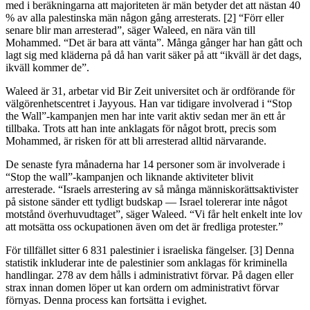
med i beräkningarna att majoriteten är män betyder det att nästan 40
% av alla palestinska män någon gång arresterats. [2] “Förr eller
senare blir man arresterad”, säger Waleed, en nära vän till
Mohammed. “Det är bara att vänta”. Många gånger har han gått och
lagt sig med kläderna på då han varit säker på att “ikväll är det dags,
ikväll kommer de”.
Waleed är 31, arbetar vid Bir Zeit universitet och är ordförande för
välgörenhetscentret i Jayyous. Han var tidigare involverad i “Stop
the Wall”-kampanjen men har inte varit aktiv sedan mer än ett år
tillbaka. Trots att han inte anklagats för något brott, precis som
Mohammed, är risken för att bli arresterad alltid närvarande.
De senaste fyra månaderna har 14 personer som är involverade i
“Stop the wall”-kampanjen och liknande aktiviteter blivit
arresterade. “Israels arrestering av så många människorättsaktivister
på sistone sänder ett tydligt budskap — Israel tolererar inte något
motstånd överhuvudtaget”, säger Waleed. “Vi får helt enkelt inte lov
att motsätta oss ockupationen även om det är fredliga protester.”
För tillfället sitter 6 831 palestinier i israeliska fängelser. [3] Denna
statistik inkluderar inte de palestinier som anklagas för kriminella
handlingar. 278 av dem hålls i administrativt förvar. På dagen eller
strax innan domen löper ut kan ordern om administrativt förvar
förnyas. Denna process kan fortsätta i evighet.