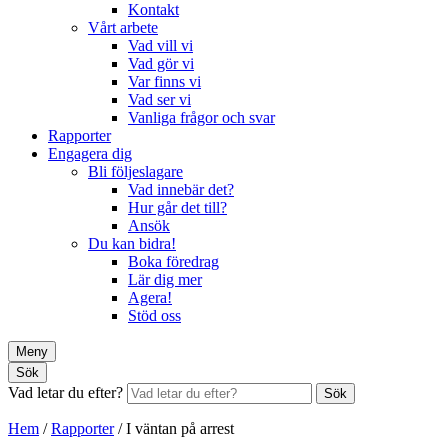
Kontakt
Vårt arbete
Vad vill vi
Vad gör vi
Var finns vi
Vad ser vi
Vanliga frågor och svar
Rapporter
Engagera dig
Bli följeslagare
Vad innebär det?
Hur går det till?
Ansök
Du kan bidra!
Boka föredrag
Lär dig mer
Agera!
Stöd oss
Meny
Sök
Vad letar du efter?
Sök
Hem
/
Rapporter
/
I väntan på arrest