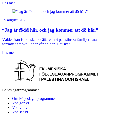
Läs mer
15 augusti 2025
“Jag är född här, och jag kommer att dö här.”
Våldet från israeliska bosättare mot palestinska familjer bara
fortsätter att öka under vår tid här. Det sker...
Läs mer
Följeslagarprogrammet
Om Följeslagarprogrammet
Vad gör vi
Vad vill vi
Vad ser vi