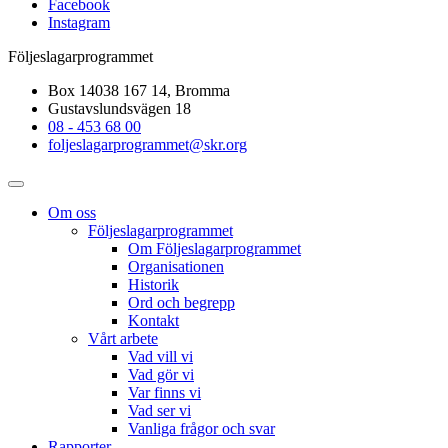
Facebook
Instagram
Följeslagarprogrammet
Box 14038 167 14, Bromma
Gustavslundsvägen 18
08 - 453 68 00
foljeslagarprogrammet@skr.org
Om oss
Följeslagarprogrammet
Om Följeslagarprogrammet
Organisationen
Historik
Ord och begrepp
Kontakt
Vårt arbete
Vad vill vi
Vad gör vi
Var finns vi
Vad ser vi
Vanliga frågor och svar
Rapporter