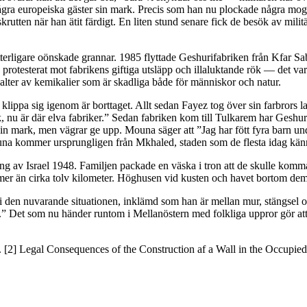
några europeiska gäster sin mark. Precis som han nu plockade några mog
skrutten när han ätit färdigt. En liten stund senare fick de besök av mil
igare oönskade grannar. 1985 flyttade Geshurifabriken från Kfar Saba i
n protesterat mot fabrikens giftiga utsläpp och illaluktande rök — det var
ter av kemikalier som är skadliga både för människor och natur.
 klippa sig igenom är borttaget. Allt sedan Fayez tog över sin farbrors 
 nu är där elva fabriker.” Sedan fabriken kom till Tulkarem har Geshuri 
 sin mark, men vägrar ge upp. Mouna säger att ”Jag har fött fyra barn u
.”Mouna kommer ursprungligen från Mkhaled, staden som de flesta idag k
av Israel 1948. Familjen packade en väska i tron att de skulle komma 
e mer än cirka tolv kilometer. Höghusen vid kusten och havet bortom de
den nuvarande situationen, inklämd som han är mellan mur, stängsel och 
 Det som nu händer runtom i Mellanöstern med folkliga uppror gör att ha
 [2] Legal Consequences of the Construction af a Wall in the Occupied P