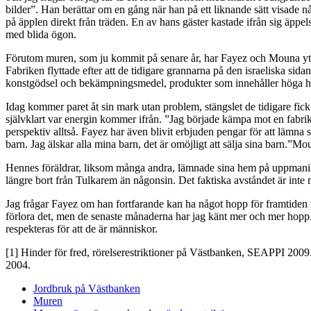
bilder”. Han berättar om en gång när han på ett liknande sätt visade 
på äpplen direkt från träden. En av hans gäster kastade ifrån sig äppel
med blida ögon.
Förutom muren, som ju kommit på senare år, har Fayez och Mouna ytterl
Fabriken flyttade efter att de tidigare grannarna på den israeliska sida
konstgödsel och bekämpningsmedel, produkter som innehåller höga hal
Idag kommer paret åt sin mark utan problem, stängslet de tidigare fick
självklart var energin kommer ifrån. ”Jag började kämpa mot en fabrik,
perspektiv alltså. Fayez har även blivit erbjuden pengar för att lämna
barn. Jag älskar alla mina barn, det är omöjligt att sälja sina barn
Hennes föräldrar, liksom många andra, lämnade sina hem på uppmaning 
längre bort från Tulkarem än någonsin. Det faktiska avståndet är int
Jag frågar Fayez om han fortfarande kan ha något hopp för framtiden i 
förlora det, men de senaste månaderna har jag känt mer och mer hopp.”
respekteras för att de är människor.
[1] Hinder för fred, rörelserestriktioner på Västbanken, SEAPPI 2009.
2004.
Jordbruk på Västbanken
Muren