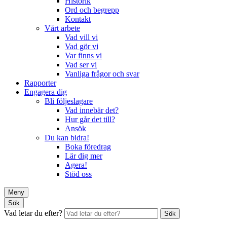
Historik
Ord och begrepp
Kontakt
Vårt arbete
Vad vill vi
Vad gör vi
Var finns vi
Vad ser vi
Vanliga frågor och svar
Rapporter
Engagera dig
Bli följeslagare
Vad innebär det?
Hur går det till?
Ansök
Du kan bidra!
Boka föredrag
Lär dig mer
Agera!
Stöd oss
Meny
Sök
Vad letar du efter?
Sök