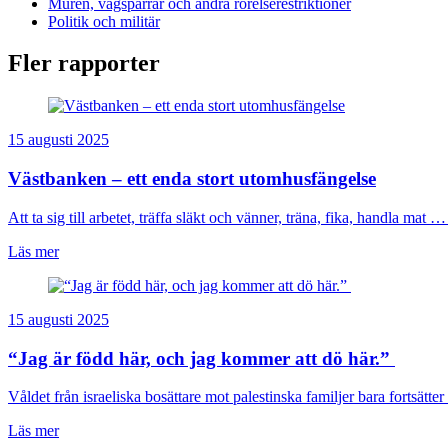
Muren, vägspärrar och andra rörelserestriktioner
Politik och militär
Fler rapporter
15 augusti 2025
Västbanken – ett enda stort utomhusfängelse
Att ta sig till arbetet, träffa släkt och vänner, träna, fika, handla mat … 
Läs mer
15 augusti 2025
“Jag är född här, och jag kommer att dö här.”
Våldet från israeliska bosättare mot palestinska familjer bara fortsätter 
Läs mer