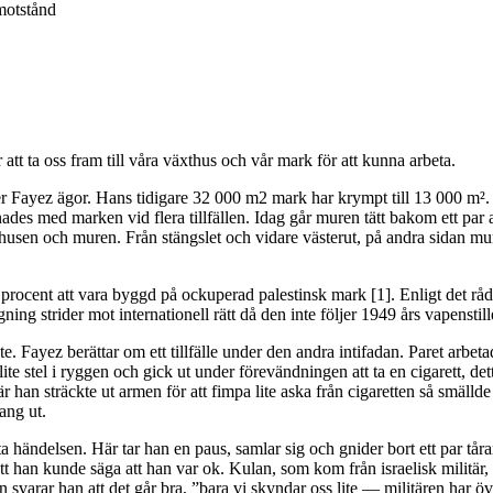
motstånd
 att ta oss fram till våra växthus och vår mark för att kunna arbeta.
er Fayez ägor. Hans tidigare 32 000 m2 mark har krympt till 13 000 m
des med marken vid flera tillfällen. Idag går muren tätt bakom ett par a
thusen och muren. Från stängslet och vidare västerut, på andra sidan mu
procent att vara byggd på ockuperad palestinsk mark [1]. Enligt det råd
ng strider mot internationell rätt då den inte följer 1949 års vapenstill
. Fayez berättar om ett tillfälle under den andra intifadan. Paret arbeta
lite stel i ryggen och gick ut under förevändningen att ta en cigarett, d
När han sträckte ut armen för att fimpa lite aska från cigaretten så smäll
ang ut.
ta händelsen. Här tar han en paus, samlar sig och gnider bort ett par tår
t han kunde säga att han var ok. Kulan, som kom från israelisk militär
svarar han att det går bra, ”bara vi skyndar oss lite — militären har ö