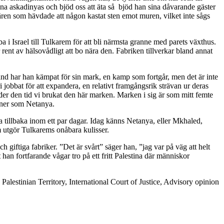
na askadinyas och bjöd oss att äta så bjöd han sina dåvarande gäster
itären som hävdade att någon kastat sten emot muren, vilket inte sågs
 Israel till Tulkarem för att bli närmsta granne med parets växthus.
 rent av hälsovådligt att bo nära den. Fabriken tillverkar bland annat
land har han kämpat för sin mark, en kamp som fortgår, men det är inte
jobbat för att expandera, en relativt framgångsrik strävan ur deras
nder den tid vi brukat den här marken. Marken i sig är som mitt femte
änner som Netanya.
tillbaka inom ett par dagar. Idag känns Netanya, eller Mkhaled,
m utgör Tulkarems onåbara kulisser.
giftiga fabriker. ”Det är svårt” säger han, ”jag var på väg att helt
n fortfarande vågar tro på ett fritt Palestina där människor
alestinian Territory, International Court of Justice, Advisory opinion