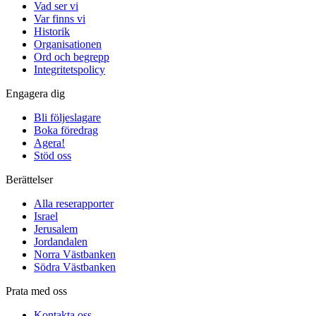
Vad ser vi
Var finns vi
Historik
Organisationen
Ord och begrepp
Integritetspolicy
Engagera dig
Bli följeslagare
Boka föredrag
Agera!
Stöd oss
Berättelser
Alla reserapporter
Israel
Jerusalem
Jordandalen
Norra Västbanken
Södra Västbanken
Prata med oss
Kontakta oss