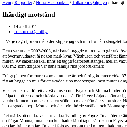
Hem
/
Rapporter
/
Norra Västbanken
/
Tulkarem-Qalqiliya
/
Ihärdigt 
Ihärdigt motstånd
14 april 2011
Tulkarem-Qalqiliya
–
Varje dag i fjorton månader klippte jag och min fru hål i stängslet för
Detta var under 2002-2003, när Israel byggde muren som går rakt öv
att överhuvudtaget få någon mark kvar. Växthusen och vetefältet jämna
muren. Av säkerhetsskäl finns ett taggtrådsförsett stängsel mellan väx
000 m2 som tidigare var hans familjs rika jordbruksmark.
Enligt planen för muren som ännu inte är helt färdig kommer cirka 87 
rätt att bygga en mur för att skydda sina medborgare, men murens dragni
Vi sitter ner utanför ett av växthusen och Fayez och Mouna bjuder på te
hjälpa till att rensa och skörda var också där. Fayez började känna sig 
växthusknuten, han pekar på ett ställe tio meter från där vi nu sitter. 
han segnade ihop. Mouna och de andra hörde smällen och Mouna spr
Det märks att det krävs en rejäl kraftsamling av Fayez för att återberät
du frågar Mouna, innan chocken hade släppt taget så pass om Fayez at
och jag frågar om jag får ta ett foto av honom med muren i bakgrunden 