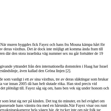
². När muren byggdes fick Fayez och hans fru Mouna kämpa hårt för
v deras växthus. Det är dock inte möjligt att komma ända fram till
ren där den stora israeliska väg nummer sex nu går fortsätter de 19
givande yttrandet från den internationella domstolen i Haag har Israel
eståndslinje, även kallad den Gröna linjen [2].
de som vanligt i ett av sina växthus, tre av deras släktingar som brukar
etta var innan 2005 då han helt slutade röka. Han stod precis vid
de det plötsligt till. Fayez såg sig om, hans ben vek sig under honom och
ar som letat sig ner på kinden. Det tog tio minuter, en hel evighet om
, passerade hans vänstra öra med en hårsmån.När Fayez visar oss runt
vervakningskameror hela vägen här, de tycker inte om när folk tar