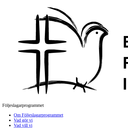
Följeslagarprogrammet
Om Följeslagarprogrammet
Vad gör vi
Vad vill vi