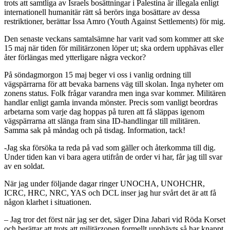
trots att samtliga av Israels bosättningar i Palestina är illegala enligt
internationell humanitär rätt så berörs inga bosättare av dessa
restriktioner, berättar Issa Amro (Youth Against Settlements) för mig.
Den senaste veckans samtalsämne har varit vad som kommer att ske
15 maj när tiden för militärzonen löper ut; ska ordern upphävas eller
åter förlängas med ytterligare några veckor?
På söndagmorgon 15 maj beger vi oss i vanlig ordning till
vägspärrarna för att bevaka barnens väg till skolan. Inga nyheter om
zonens status. Folk frågar varandra men inga svar kommer. Militären
handlar enligt gamla invanda mönster. Precis som vanligt beordras
arbetarna som varje dag hoppas på turen att få släppas igenom
vägspärrarna att slänga fram sina ID-handlingar till militären.
Samma sak på måndag och på tisdag. Information, tack!
-Jag ska försöka ta reda på vad som gäller och återkomma till dig.
Under tiden kan vi bara agera utifrån de order vi har, får jag till svar
av en soldat.
När jag under följande dagar ringer UNOCHA, UNOHCHR,
ICRC, HRC, NRC, YAS och DCL inser jag hur svårt det är att få
någon klarhet i situationen.
– Jag tror det först när jag ser det, säger Dina Jabari vid Röda Korset
och berättar att trots att militärzonen formellt upphävts så har knappt