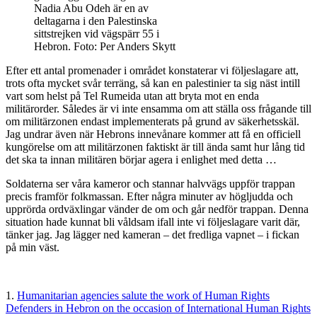
Nadia Abu Odeh är en av
deltagarna i den Palestinska
sittstrejken vid vägspärr 55 i
Hebron. Foto: Per Anders Skytt
Efter ett antal promenader i området konstaterar vi följeslagare att,
trots ofta mycket svår terräng, så kan en palestinier ta sig näst intill
vart som helst på Tel Rumeida utan att bryta mot en enda
militärorder. Således är vi inte ensamma om att ställa oss frågande till
om militärzonen endast implementerats på grund av säkerhetsskäl.
Jag undrar även när Hebrons innevånare kommer att få en officiell
kungörelse om att militärzonen faktiskt är till ända samt hur lång tid
det ska ta innan militären börjar agera i enlighet med detta …
Soldaterna ser våra kameror och stannar halvvägs uppför trappan
precis framför folkmassan. Efter några minuter av högljudda och
upprörda ordväxlingar vänder de om och går nedför trappan. Denna
situation hade kunnat bli våldsam ifall inte vi följeslagare varit där,
tänker jag. Jag lägger ned kameran – det fredliga vapnet – i fickan
på min väst.
1.
Humanitarian agencies salute the work of Human Rights
Defenders in Hebron on the occasion of International Human Rights