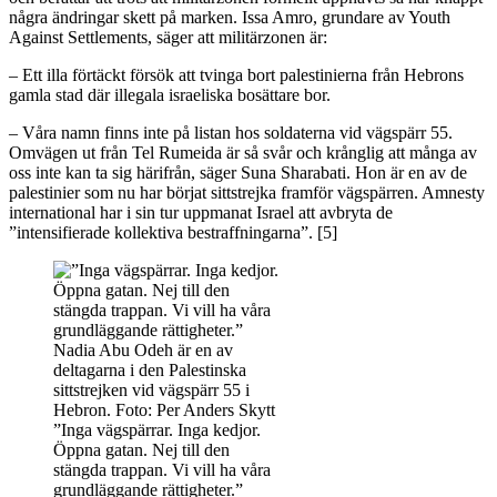
några ändringar skett på marken. Issa Amro, grundare av Youth
Against Settlements, säger att militärzonen är:
– Ett illa förtäckt försök att tvinga bort palestinierna från Hebrons
gamla stad där illegala israeliska bosättare bor.
– Våra namn finns inte på listan hos soldaterna vid vägspärr 55.
Omvägen ut från Tel Rumeida är så svår och krånglig att många av
oss inte kan ta sig härifrån, säger Suna Sharabati. Hon är en av de
palestinier som nu har börjat sittstrejka framför vägspärren. Amnesty
international har i sin tur uppmanat Israel att avbryta de
”intensifierade kollektiva bestraffningarna”. [5]
”Inga vägspärrar. Inga kedjor.
Öppna gatan. Nej till den
stängda trappan. Vi vill ha våra
grundläggande rättigheter.”