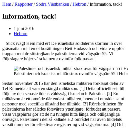
Hem
/
Rapporter
/
Södra Västbanken
/
Hebron
/
Information, tack!
Information, tack!
1 juni 2016
Hebron
– Stick iväg! Hem med er! De israeliska soldaterna stormar in över
gräsmattan mitt emot bosättningen Beit Hadassah och vidare uppför
trappan mot de sittstrejkande palestinierna vid vägspärr 55. Vi
följeslagare höjer våra kameror ovanför folkmassan.
Palestinier och israelisk militär strax ovanför vägspärr 55 i He
Sedan november 2015 har den israeliska militären förklarat delar av
Tel Rumeida att vara en stängd militärzon. [1] Detta officiellt sett till
följd av den senaste tidens våldsvåg i Israel och Palestina. [2] En
militärzon är ett område där endast militären, boende i området samt
personer med specifika tillstånd har tillträde. [3] Rörelsefriheten för
palestinierna har således försvårats ytterligare; förbudet att passera
vissa vägspärrar gör att de nu tvingas hitta långa och otillgängliga
omvägar. Palestinier i det så kallade H2-området har även tilldelats
varsitt nummer för effektivare registrering vid vägspärrarna. [4] Och