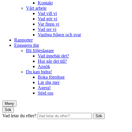
Kontakt
Vårt arbete
Vad vill vi
Vad gör vi
Var finns vi
Vad ser vi
Vanliga frågor och svar
Rapporter
Engagera dig
Bli följeslagare
Vad innebär det?
Hur går det till?
Ansök
Du kan bidra!
Boka föredrag
Lär dig mer
Agera!
Stöd oss
Meny
Sök
Vad letar du efter?
Sök