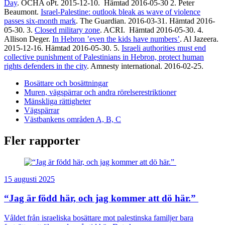
Day
. OCHA oPt. 2015-12-10. Hämtad 2016-05-30 2. Peter
Beaumont.
Israel-Palestine: outlook bleak as wave of violence
passes six-month mark
. The Guardian. 2016-03-31. Hämtad 2016-
05-30. 3.
Closed military zone
. ACRI. Hämtad 2016-05-30. 4.
Allison Deger.
In Hebron ’even the kids have numbers’
. Al Jazeera.
2015-12-16. Hämtad 2016-05-30. 5.
Israeli authorities must end
collective punishment of Palestinians in Hebron, protect human
rights defenders in the city
. Amnesty international. 2016-02-25.
Bosättare och bosättningar
Muren, vägspärrar och andra rörelserestriktioner
Mänskliga rättigheter
Vägspärrar
Västbankens områden A, B, C
Fler rapporter
15 augusti 2025
“Jag är född här, och jag kommer att dö här.”
Våldet från israeliska bosättare mot palestinska familjer bara