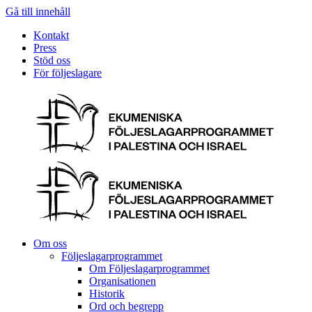
Gå till innehåll
Kontakt
Press
Stöd oss
För följeslagare
Om oss
Följeslagarprogrammet
Om Följeslagarprogrammet
Organisationen
Historik
Ord och begrepp