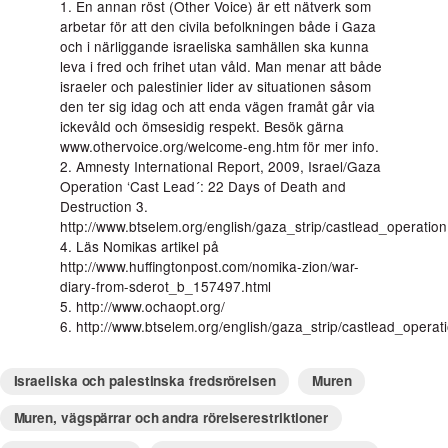
1. En annan röst (Other Voice) är ett nätverk som
arbetar för att den civila befolkningen både i Gaza
och i närliggande israeliska samhällen ska kunna
leva i fred och frihet utan våld. Man menar att både
israeler och palestinier lider av situationen såsom
den ter sig idag och att enda vägen framåt går via
ickevåld och ömsesidig respekt. Besök gärna
www.othervoice.org/welcome-eng.htm för mer info.
2. Amnesty International Report, 2009, Israel/Gaza
Operation ‘Cast Lead´: 22 Days of Death and
Destruction 3.
http://www.btselem.org/english/gaza_strip/castlead_operatio
4. Läs Nomikas artikel på
http://www.huffingtonpost.com/nomika-zion/war-
diary-from-sderot_b_157497.html
5. http://www.ochaopt.org/
6. http://www.btselem.org/english/gaza_strip/castlead_operat
Israeliska och palestinska fredsrörelsen
Muren
Muren, vägspärrar och andra rörelserestriktioner