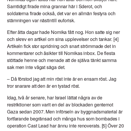
Samtidigt firade mina grannar här i Sderot, och
soldaterna firade också, det var en allmän festyra och
stämningen var nästintill euforisk.
Efter åtta dagar hade Nomika fått nog. Hon satte sig ner
och skrev en artikel om sina upplevelser och tankar. [4]
Artikeln fick stor spridning och snart strömmade det in
kommentarer och åsikter till Nomikas inbox. De flesta
stöttade henne och menade att de själva tänkt samma
sak men inte vågat säga det.
–
Då förstod jag att min röst inte är en ensam röst. Jag
tror snarare att den är en tystad röst.
Idag, två år senare, har Israel lättat några av de
restriktioner som varit en del av blockaden gentemot
Gaza sedan 2007. Men införseln av byggnadsmaterial är
fortfarande begränsad och många hus som bombades i
operation Cast Lead har ännu inte renoverats. [5] Över 20