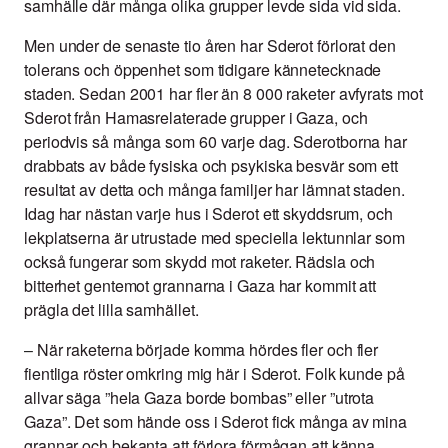
samhälle där många olika grupper levde sida vid sida.
Men under de senaste tio åren har Sderot förlorat den
tolerans och öppenhet som tidigare kännetecknade
staden. Sedan 2001 har fler än 8 000 raketer avfyrats mot
Sderot från Hamasrelaterade grupper i Gaza, och
periodvis så många som 60 varje dag. Sderotborna har
drabbats av både fysiska och psykiska besvär som ett
resultat av detta och många familjer har lämnat staden.
Idag har nästan varje hus i Sderot ett skyddsrum, och
lekplatserna är utrustade med speciella lektunnlar som
också fungerar som skydd mot raketer. Rädsla och
bitterhet gentemot grannarna i Gaza har kommit att
prägla det lilla samhället.
–
När raketerna började komma hördes fler och fler
fientliga röster omkring mig här i Sderot. Folk kunde på
allvar säga ”hela Gaza borde bombas” eller ”utrota
Gaza”. Det som hände oss i Sderot fick många av mina
grannar och bekanta att förlora förmågan att känna