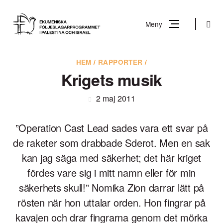
Gå
till
Sök
Meny
innehåll
Vad
HEM
/
RAPPORTER
/
Sök
letar
Krigets musik
du
efter?
2 maj 2011
”Operation Cast Lead sades vara ett svar på
de raketer som drabbade Sderot. Men en sak
kan jag säga med säkerhet; det här kriget
fördes vare sig i mitt namn eller för min
säkerhets skull!” Nomika Zion darrar lätt på
rösten när hon uttalar orden. Hon fingrar på
kavajen och drar fingrarna genom det mörka