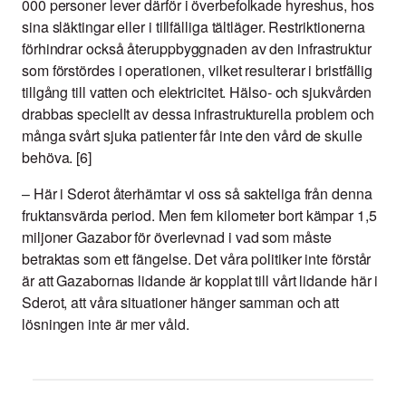
000 personer lever därför i överbefolkade hyreshus, hos
sina släktingar eller i tillfälliga tältläger. Restriktionerna
förhindrar också återuppbyggnaden av den infrastruktur
som förstördes i operationen, vilket resulterar i bristfällig
tillgång till vatten och elektricitet. Hälso- och sjukvården
drabbas speciellt av dessa infrastrukturella problem och
många svårt sjuka patienter får inte den vård de skulle
behöva. [6]
–
Här i Sderot återhämtar vi oss så sakteliga från denna
fruktansvärda period. Men fem kilometer bort kämpar 1,5
miljoner Gazabor för överlevnad i vad som måste
betraktas som ett fängelse. Det våra politiker inte förstår
är att Gazabornas lidande är kopplat till vårt lidande här i
Sderot, att våra situationer hänger samman och att
lösningen inte är mer våld.