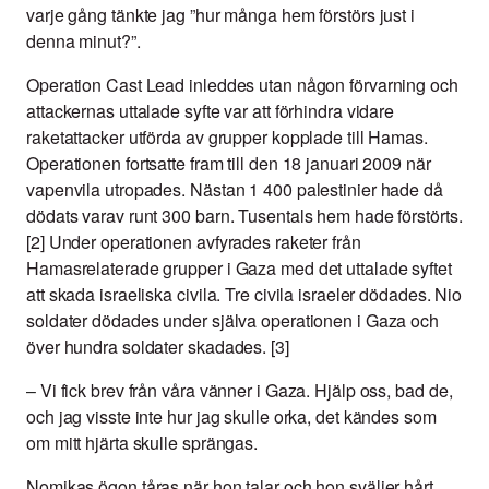
varje gång tänkte jag ”hur många hem förstörs just i
denna minut?”.
Operation Cast Lead inleddes utan någon förvarning och
attackernas uttalade syfte var att förhindra vidare
raketattacker utförda av grupper kopplade till Hamas.
Operationen fortsatte fram till den 18 januari 2009 när
vapenvila utropades. Nästan 1 400 palestinier hade då
dödats varav runt 300 barn. Tusentals hem hade förstörts.
[2] Under operationen avfyrades raketer från
Hamasrelaterade grupper i Gaza med det uttalade syftet
att skada israeliska civila. Tre civila israeler dödades. Nio
soldater dödades under själva operationen i Gaza och
över hundra soldater skadades. [3]
–
Vi fick brev från våra vänner i Gaza. Hjälp oss, bad de,
och jag visste inte hur jag skulle orka, det kändes som
om mitt hjärta skulle sprängas.
Nomikas ögon tåras när hon talar och hon sväljer hårt.