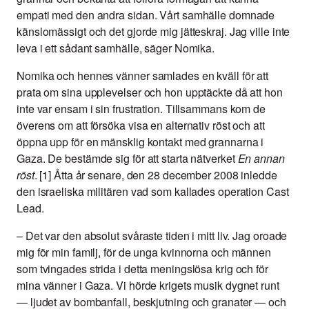
empati med den andra sidan. Vårt samhälle domnade
känslomässigt och det gjorde mig jätteskraj. Jag ville inte
leva i ett sådant samhälle, säger Nomika.
Nomika och hennes vänner samlades en kväll för att
prata om sina upplevelser och hon upptäckte då att hon
inte var ensam i sin frustration. Tillsammans kom de
överens om att försöka visa en alternativ röst och att
öppna upp för en mänsklig kontakt med grannarna i
Gaza. De bestämde sig för att starta nätverket
En annan
röst
. [1] Åtta år senare, den 28 december 2008 inledde
den israeliska militären vad som kallades operation Cast
Lead.
–
Det var den absolut svåraste tiden i mitt liv. Jag oroade
mig för min familj, för de unga kvinnorna och männen
som tvingades strida i detta meningslösa krig och för
mina vänner i Gaza. Vi hörde krigets musik dygnet runt
— ljudet av bombanfall, beskjutning och granater — och