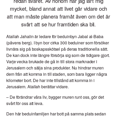
redan svaret. Av honom har jag lärt mig
mycket, bland annat att livet går vidare och
att man måste planera framåt även om det är
svårt att se hur framtiden ska bli.
Atallah Jahalin är ledare för beduinbyn Jabal al-Baba
(påvens berg). I byn bor cirka 300 beduiner som försöker
livnära sig på boskapsskötsel på deras traditionella sätt.
De kan dock inte längre försörja sig som de tidigare gjort.
Varje vecka brukade de gå in till stora marknader i
Jerusalem och sälja sina produkter. Nu hindrar muren
dem från att komma in till staden, som bara ligger några
kilometer bort. De har inte tillstånd att komma in i
Jerusalem. Atallah berättar vidare.
– De förändrar våra liv, bygger muren runt oss, gör det
svårt för oss att leva.
Den här beduinfamiljen har bott på samma plats sedan