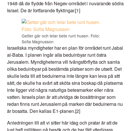
1948 då de flydde från Negev-området i nuvarande södra
Israel. De är fortfarande flyktingar.[1]
Getter går och letar bete runt husen. Foto:
Sofia Magnusson
Israeliska myndigheter har en plan för området runt Jabal
al-Baba. I planen ingår alla beduinbyar runt östra
Jerusalem. Myndigheterna vill tvångsförflytta och samla
olika beduinbyar på bestämda platser som de utsett. Det
skulle leda till att beduinerna inte längre kan leva på sitt
sätt, de skulle ha svårt att sköta sina boskap då platserna
inte ligger vid några naturliga betesmarker eller nära
vatten. Israels plan är att utvidga de bosättningar som
redan finns runt Jerusalem på marken där beduinerna nu
är bosatta. Den kallas E1-planen.[2]
Anledningen till att vi sitter här idag och pratar är att de
just haft militären på besök och de har fått ytterligare