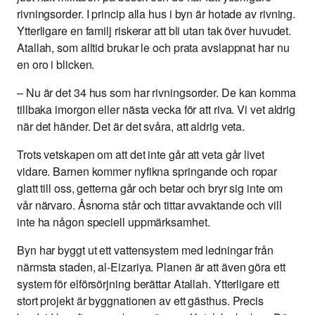
rivningsorder. I princip alla hus i byn är hotade av rivning.
Ytterligare en familj riskerar att bli utan tak över huvudet.
Atallah, som alltid brukar le och prata avslappnat har nu
en oro i blicken.
– Nu är det 34 hus som har rivningsorder. De kan komma
tillbaka imorgon eller nästa vecka för att riva. Vi vet aldrig
när det händer. Det är det svåra, att aldrig veta.
Trots vetskapen om att det inte går att veta går livet
vidare. Barnen kommer nyfikna springande och ropar
glatt till oss, getterna går och betar och bryr sig inte om
vår närvaro. Åsnorna står och tittar avvaktande och vill
inte ha någon speciell uppmärksamhet.
Byn har byggt ut ett vattensystem med ledningar från
närmsta staden, al-Eizariya. Planen är att även göra ett
system för elförsörjning berättar Atallah. Ytterligare ett
stort projekt är byggnationen av ett gästhus. Precis