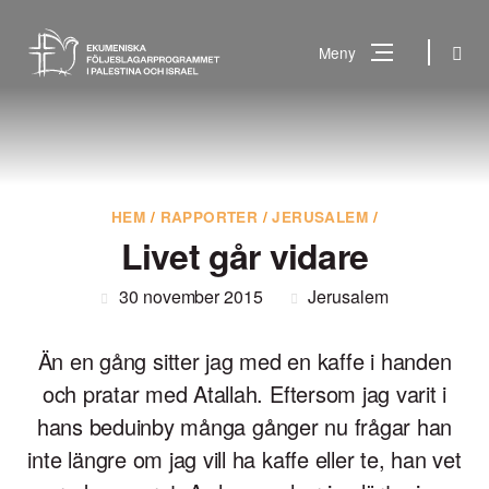
Gå
till
Sök
Meny
innehåll
Vad
Sök
letar
du
efter?
HEM
/
RAPPORTER
/
JERUSALEM
/
Livet går vidare
30 november 2015
Jerusalem
Än en gång sitter jag med en kaffe i handen
och pratar med Atallah. Eftersom jag varit i
hans beduinby många gånger nu frågar han
inte längre om jag vill ha kaffe eller te, han vet