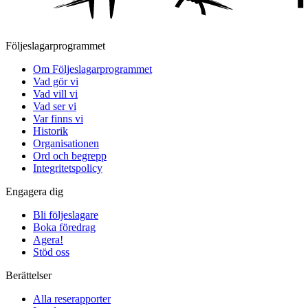
Följeslagarprogrammet
Om Följeslagarprogrammet
Vad gör vi
Vad vill vi
Vad ser vi
Var finns vi
Historik
Organisationen
Ord och begrepp
Integritetspolicy
Engagera dig
Bli följeslagare
Boka föredrag
Agera!
Stöd oss
Berättelser
Alla reserapporter