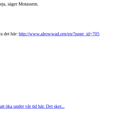
börja, säger Motassem.
a det här:
http://www.alrowwad.org/en/?page_id=705
att öka under vår tid här. Det sker...