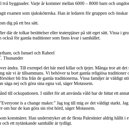
ill två byggnader. Varje år kommer mellan 6000 – 8000 barn och ungdoma
agit examen som sjuksköterska. Han är ledaren för gruppen och önskar at
m dig på ett bra sätt.
 där de tolkar berättelser eller teaterpjäser på sitt eget sätt. Vissa i gr
också för gamla traditioner som finns kvar i samhället.
ytham, och Ismael och Raheel
 T. Thunander
ändra. Till exempel det här med killar och tjejer. Många tror att det sk
 när vi är tillsammans. Vi behöver ta bort gamla religiösa traditioner oc
rsöker bli fria från de gamla traditionerna. Vissa familjer är väldigt stö
an säga nej och göra sina egna val, säger Motassem.
 till ockupationen. I stället för att använda våld har de hittat ett annat
veryone is a change maker.” Jag tog till mig av det väldigt starkt. Jag 
r om hur de kan göra sin röst hörd, säger Motassem.
om konstnärer. Han understryker att de flesta Palestinier aldrig hållit i
n och ett nytänkande samhälle är tydligt.