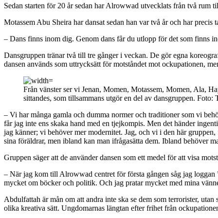
Sedan starten för 20 år sedan har Alrowwad utvecklats från två rum t
Motassem Abu Sheira har dansat sedan han var två år och har precis t
– Dans finns inom dig. Genom dans får du utlopp för det som finns ino
Dansgruppen tränar två till tre gånger i veckan. De gör egna koreografier
dansen används som uttrycksätt för motståndet mot ockupationen, men 
Från vänster ser vi Jenan, Momen, Motassem, Momen, Ala, Ha
sittandes, som tillsammans utgör en del av dansgruppen. Foto:
– Vi har många gamla och dumma normer och traditioner som vi behöver 
får jag inte ens skaka hand med en tjejkompis. Men det händer ingenting
jag känner; vi behöver mer modernitet. Jag, och vi i den här gruppen, fö
sina föräldrar, men ibland kan man ifrågasätta dem. Ibland behöver m
Gruppen säger att de använder dansen som ett medel för att visa motstånd
– När jag kom till Alrowwad centret för första gången såg jag loggan ”E
mycket om böcker och politik. Och jag pratar mycket med mina vänne
Abdulfattah är mån om att andra inte ska se dem som terrorister, utan s
olika kreativa sätt. Ungdomarnas längtan efter frihet från ockupatione