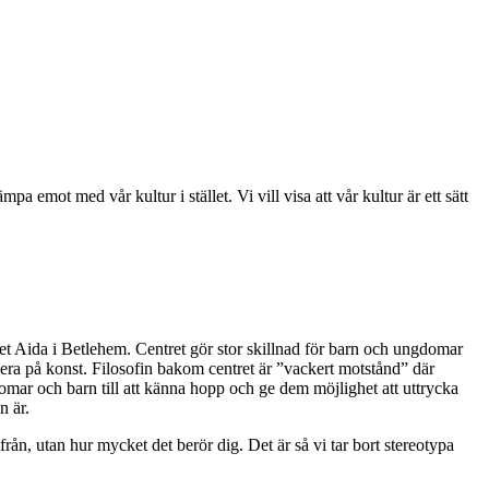
mpa emot med vår kultur i stället. Vi vill visa att vår kultur är ett sätt
et Aida i Betlehem. Centret gör stor skillnad för barn och ungdomar
usera på konst. Filosofin bakom centret är ”vackert motstånd” där
omar och barn till att känna hopp och ge dem möjlighet att uttrycka
n är.
ån, utan hur mycket det berör dig. Det är så vi tar bort stereotypa