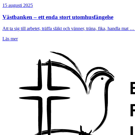
15 augusti 2025
Västbanken – ett enda stort utomhusfängelse
Att ta sig till arbetet, träffa släkt och vänner, träna, fika, handla mat … 
Läs mer