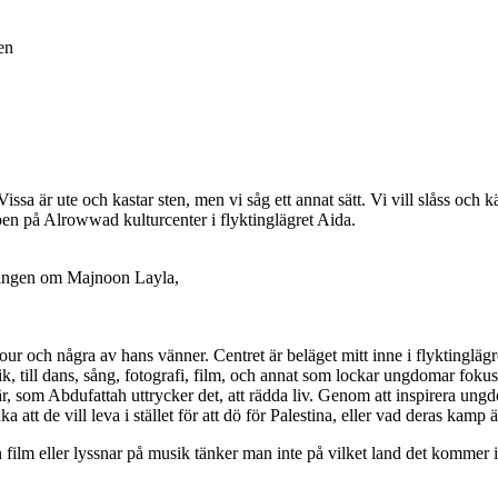
en
Vissa är ute och kastar sten, men vi såg ett annat sätt. Vi vill slåss och kä
en på Alrowwad kulturcenter i flyktinglägret Aida.
ningen om Majnoon Layla,
r och några av hans vänner. Centret är beläget mitt inne i flyktinglägr
sik, till dans, sång, fotografi, film, och annat som lockar ungdomar fok
 som Abdufattah uttrycker det, att rädda liv. Genom att inspirera ungd
 att de vill leva i stället för att dö för Palestina, eller vad deras kamp ä
film eller lyssnar på musik tänker man inte på vilket land det kommer ifr