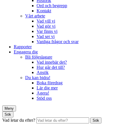
Historik
Ord och begrepp
Kontakt
Vårt arbete
Vad vill vi
Vad gör vi
Var finns vi
Vad ser vi
Vanliga frågor och svar
Rapporter
Engagera dig
Bli följeslagare
Vad innebär det?
Hur går det till?
Ansök
Du kan bidra!
Boka föredrag
Lär dig mer
Agera!
Stöd oss
Meny
Sök
Vad letar du efter?
Sök