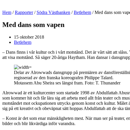
Hem
/
Rapporter
/
Södra Västbanken
/
Betlehem
/
Med dans som vap
Med dans som vapen
15 oktober 2018
Betlehem
– Dans finns i vår kultur och i vårt motstånd. Det är vårt sätt att slåss. 
att visa motstånd. Så säger 20-åriga Haytham. Han dansar i dansgrupp
Delar av Alrowwads dansgrupp på premiären av dansföreställ
regisserad av den franska koreografen Philippe Talard.
Motassem Abu Sheira ses längst fram. Foto: T. Thunander
Alrowwad är ett kulturcenter som startade 1998 av Abdulfattah Abusrou
som kommer hit och får lära sig att arbeta med allt från teater och mu
motståndet mot ockupationen utrycks genom konst och kultur. Målet är,
sig på ett kreativt och obeväpnat sätt hoppas Abdulfattah att de ska tänka
– Konst är det som enar mänskligheten mest. När man ser på teater, en 
bilder och blir likvärdiga inför varandra.