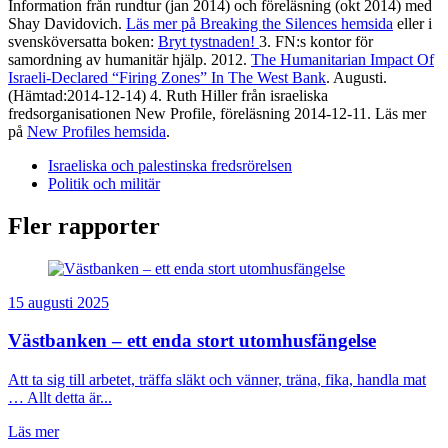
Information från rundtur (jan 2014) och föreläsning (okt 2014) med
Shay Davidovich.
Läs mer på Breaking the Silences hemsida
eller i
svensköversatta boken:
Bryt tystnaden!
3. FN:s kontor för
samordning av humanitär hjälp. 2012.
The Humanitarian Impact Of
Israeli-Declared “Firing Zones” In The West Bank
. Augusti.
(Hämtad:2014-12-14) 4. Ruth Hiller från israeliska
fredsorganisationen New Profile, föreläsning 2014-12-11. Läs mer
på
New Profiles hemsida
.
Israeliska och palestinska fredsrörelsen
Politik och militär
Fler rapporter
15 augusti 2025
Västbanken – ett enda stort utomhusfängelse
Att ta sig till arbetet, träffa släkt och vänner, träna, fika, handla mat
… Allt detta är...
Läs mer