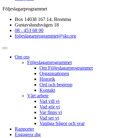
Följeslagarprogrammet
Box 14038 167 14, Bromma
Gustavslundsvägen 18
08 - 453 68 00
foljeslagarprogrammet@skr.org
Om oss
Följeslagarprogrammet
Om Följeslagarprogrammet
Organisationen
Historik
Ord och begrepp
Kontakt
Vårt arbete
Vad vill vi
Vad gör vi
Var finns vi
Vad ser vi
Vanliga frågor och svar
Rapporter
Engagera dig