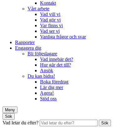
Kontakt
Vårt arbete
Vad vill vi
Vad gör vi
Var finns vi
Vad ser vi
Vanliga frågor och svar
Rapporter
Engagera dig
Bli följeslagare
Vad innebär det?
Hur går det till?
Ansök
Du kan bidra!
Boka föredrag
Lär dig mer
Agera!
Stöd oss
Meny
Sök
Vad letar du efter?
Sök