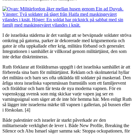
I de israeliska städerna är det vanligt att se beväpnade soldater ströva
omkring på gatorna, parker är dekorerade med krigsmemoria och
gator är ofta uppkallade efter krig, militära förband och generaler.
Integrationen i samhället är villkorad genom militärtjänst, den som
inte deltar diskrimineras.
Ruth förklarar att föräldrarnas uppgift i det israeliska samhället är att
förbereda sina barn för militärtjänst. Reklam och skolmaterial hyllar
det militära och barn ses ofta utklädda till soldater på maskerad. Den
årliga stora israeliska vapenmässan framställs som ett familjeevent
och föräldrar och barn får testa de nya moderna vapnen. För en
vapenskygg svensk som mig skickar varje vapen jag ser en
varningssignal som säger att de inte hör hemma här. Men enligt Ruth
så lägger inte israelerna märke till vapnen i gallerian, på bussen eller
i förskolan. [4]
Både palestinier och israeler är starkt påverkade av den
militariserade verklighet de lever i. Både New Profile, Breaking the
Silence och Abu Ismael säger samma sak: Stoppa ockupationen, för