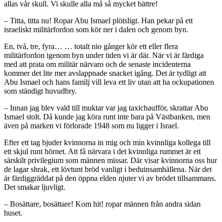
allas vår skull. Vi skulle alla må så mycket bättre!
– Titta, titta nu! Ropar Abu Ismael plötsligt. Han pekar på ett
israeliskt militärfordon som kör ner i dalen och genom byn.
En, två, tre, fyra… … totalt nio gånger kör ett eller flera
militärfordon igenom byn under tiden vi är där. När vi är färdiga
med att prata om militär närvaro och de senaste incidenterna
kommer det lite mer avslappnade snacket igång. Det är tydligt att
Abu Ismael och hans familj vill leva ett liv utan att ha ockupationen
som ständigt huvudbry.
– Innan jag blev vald till muktar var jag taxichaufför, skrattar Abu
Ismael stolt. Då kunde jag köra runt inte bara på Västbanken, men
även på marken vi förlorade 1948 som nu ligger i Israel.
Efter ett tag bjuder kvinnorna in mig och min kvinnliga kollega till
ett skjul runt hörnet. Att få närvara i det kvinnliga rummet är ett
särskilt privilegium som männen missar. Där visar kvinnorna oss hur
de lagar shrak, ett lövtunt bröd vanligt i beduinsamhällena. När det
är färdiggräddat på den öppna elden njuter vi av brödet tillsammans.
Det smakar ljuvligt.
– Bosättare, bosättare! Kom hit! ropar männen från andra sidan
huset.