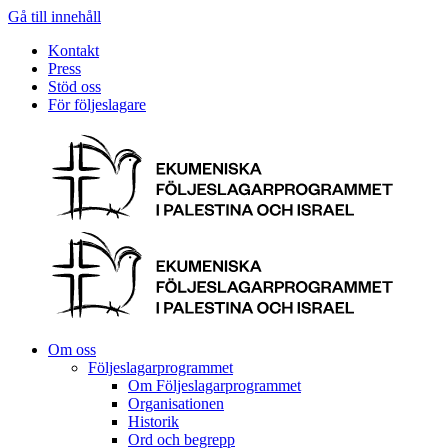
Gå till innehåll
Kontakt
Press
Stöd oss
För följeslagare
Om oss
Följeslagarprogrammet
Om Följeslagarprogrammet
Organisationen
Historik
Ord och begrepp