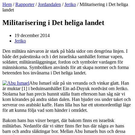
Hem
/
Rapporter
/
Jordandalen
/
Jeriko
/
Militarisering i Det heliga
landet
Militarisering i Det heliga landet
19 december 2014
Jeriko
Den militära närvaron är stark på båda sidor om dengröna linjen. I
både det palestinska och i det israeliska samhället formar vapen,
soldater, militäranläggningar, fordon och symboler vardagen för
människorna. Symboliken används för att skapa normer och forma
beteenden hos invånarna i Det heliga landet.
Abu Ismael står på sin veranda och vinkar glatt. Han
är muktar [1] i beduinsamhället Ein ad-Duyuk nordväst om Jeriko.
Stolarna har han precis hunnit ställa fram eftersom han såg när vi
kom körandes på andra sidan dalen. Han bjuder oss under taket och
serverar oss arabiskt kaffe. Hans lilla hus har ett utomordentligt läge
för att kunna följa vad som händer i området.
Bakom hans hus växer berget, där bakom finns en israelisk
militärbas. Nedanför där vi sitter finns fler hus där några av hans
barn och andra släktingar bor. Mellan Abu Ismaels hus och dessa