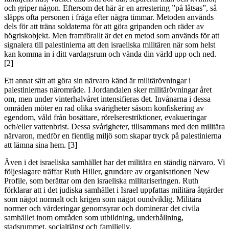
och griper någon. Eftersom det här är en arrestering ”på låtsas”, så
släpps ofta personen i fråga efter några timmar. Metoden används
dels för att träna soldaterna för att göra gripanden och räder av
högriskobjekt. Men framförallt är det en metod som används för att
signalera till palestinierna att den israeliska militären när som helst
kan komma in i ditt vardagsrum och vända din värld upp och ned.
[2]
Ett annat sätt att göra sin närvaro känd är militärövningar i
palestiniernas närområde. I Jordandalen sker militärövningar året
om, men under vinterhalvåret intensifieras det. Invånarna i dessa
områden möter en rad olika svårigheter såsom konfiskering av
egendom, våld från bosättare, rörelserestriktioner, evakueringar
och/eller vattenbrist. Dessa svårigheter, tillsammans med den militära
närvaron, medför en fientlig miljö som skapar tryck på palestinierna
att lämna sina hem. [3]
Även i det israeliska samhället har det militära en ständig närvaro. Vi
följeslagare träffar Ruth Hiller, grundare av organisationen New
Profile, som berättar om den israeliska militariseringen. Ruth
förklarar att i det judiska samhället i Israel uppfattas militära åtgärder
som något normalt och krigen som något oundviklig. Militära
normer och värderingar genomsyrar och dominerar det civila
samhället inom områden som utbildning, underhållning,
stadsrummet, socialtjänst och familjeliv.