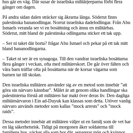
hus går en väg. Där susar de israeliska militärjeeparna förbi flera
gånger om dagen.
På andra sidan dalen sträcker sig åkrarna långa. Söderut finns
palestinska bananodlingar. Norrut israeliska dadelodlingar. Från Abu
Ismaels veranda ser vi en bosättning och ännu en militärbas.
Söderut, mitt bland de palestinska odlingarna sticker ett tak upp.
– Ser ni taket där borta? frågar Abu Ismael och pekar på ett tak mitt
bland bananodlingarna.
– Taket ni ser är en synagoga. Till den vandrar israeliska bosättarna
flera gånger i veckan, ofta med militäreskort. De går över fälten och
våra barn träffar ofta på bosättarna när de korsar vägarna som
barnen tar till skolan.
Den israeliska militären använder sig av en metod som innebär ”att
göra sin närvaro kännbar”. Målet är att genom olika handlingar ska
palestinierna förstå att militären har makt över deras liv. Den dagliga
militärnärvaron i Ein ad-Duyuk kan klassas som detta. Utöver vanlig
närvaro används metoder som kallas ”mock arrests” och ”mock
raids”.
Dessa metoder innebär att militären väljer ut en familj som de vet har
en låg säkerhetsrisk. Tidigt på morgonen åker soldaterna till
familjens hus, väcker alla som bor där, separerar män och kvinnor,