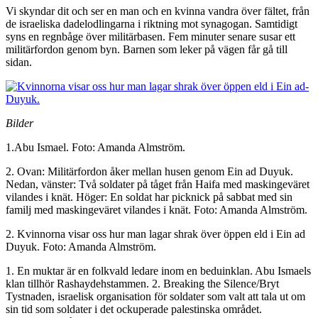
Vi skyndar dit och ser en man och en kvinna vandra över fältet, från
de israeliska dadelodlingarna i riktning mot synagogan. Samtidigt
syns en regnbåge över militärbasen. Fem minuter senare susar ett
militärfordon genom byn. Barnen som leker på vägen får gå till
sidan.
Bilder
1.Abu Ismael. Foto: Amanda Almström.
2. Ovan: Militärfordon åker mellan husen genom Ein ad Duyuk.
Nedan, vänster: Två soldater på tåget från Haifa med maskingeväret
vilandes i knät. Höger: En soldat har picknick på sabbat med sin
familj med maskingeväret vilandes i knät. Foto: Amanda Almström.
2. Kvinnorna visar oss hur man lagar shrak över öppen eld i Ein ad
Duyuk. Foto: Amanda Almström.
1. En muktar är en folkvald ledare inom en beduinklan. Abu Ismaels
klan tillhör Rashaydehstammen. 2. Breaking the Silence/Bryt
Tystnaden, israelisk organisation för soldater som valt att tala ut om
sin tid som soldater i det ockuperade palestinska området.