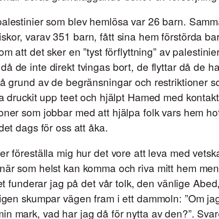
palestinier som blev hemlösa var 26 barn. Samm
kor, varav 351 barn, fått sina hem förstörda bar
om att det sker en ”tyst förflyttning” av palestinie
å de inte direkt tvingas bort, de flyttar då de har
på grund av de begränsningar och restriktioner s
ha druckit upp teet och hjälpt Hamed med kontakter
oner som jobbar med att hjälpa folk vars hem ho
 det dags för oss att åka.
er föreställa mig hur det vore att leva med vet
 när som helst kan komma och riva mitt hem men
llet funderar jag på det vår tolk, den vänlige Abed
rigen skumpar vägen fram i ett dammoln: ”Om jag 
n mark, vad har jag då för nytta av den?”. Svare