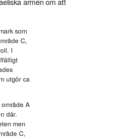
sraeliska armén om att
e mark som
 område C,
ll. I
fälligt
lades
m utgör ca
i område A
n där.
heten men
Område C,