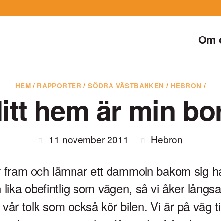
Om 
HEM
/
RAPPORTER
/
SÖDRA VÄSTBANKEN
/
HEBRON
/
itt hem är min bo
11 november 2011
Hebron
fram och lämnar ett dammoln bakom sig har
 lika obefintlig som vägen, så vi åker lång
 vår tolk som också kör bilen. Vi är på väg t