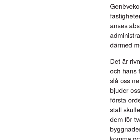
Genèvekon
fastighete
anses abso
administra
därmed mot
Det är ri
och hans f
slå oss ne
bjuder os
första ord
stall skul
dem för tv
byggnader
komma och