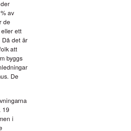
nder
1 % av
ör de
ller ett
. Då det är
folk att
som byggs
anledningar
hus. De
ivningarna
. 19
men i
e