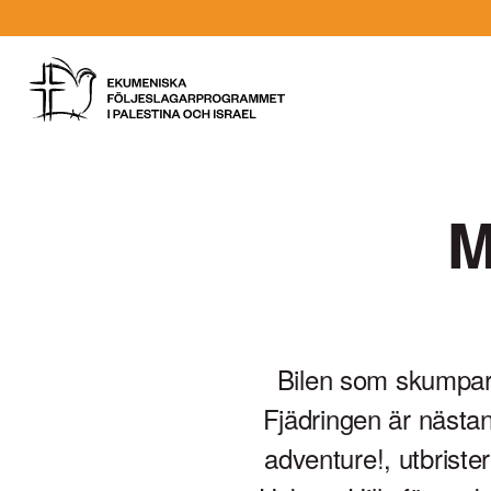
Gå
till
innehåll
Vad
letar
M
du
efter?
Bilen som skumpar 
Fjädringen är nästan
adventure!, utbrister