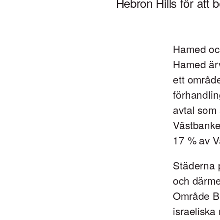
Hebron Hills för att 
Hamed och 
Hamed ärvt
ett område 
förhandling
avtal som 
Västbanke
17 % av Vä
Städerna 
och därmed
Område B 
israeliska