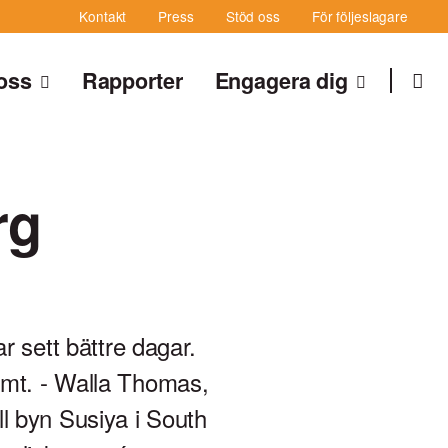
Kontakt
Press
Stöd oss
För följeslagare
oss
Rapporter
Engagera dig
Sök
Sök
rg
 sett bättre dagar.
samt. - Walla Thomas,
ill byn Susiya i South