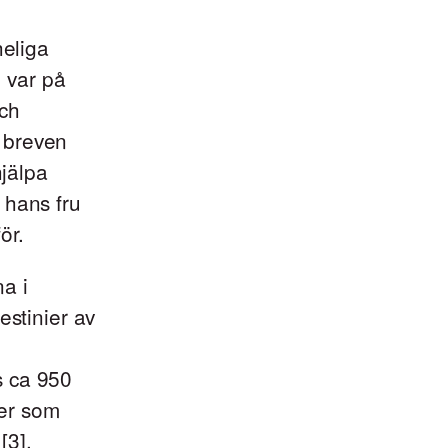
eliga
 var på
och
 breven
hjälpa
 hans fru
ör.
a i
estinier av
s ca 950
rer som
[3].