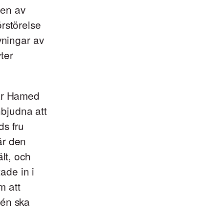
ten av
rstörelse
vningar av
ter
tar Hamed
nbjudna att
ds fru
är den
lt, och
tade in i
m att
mén ska