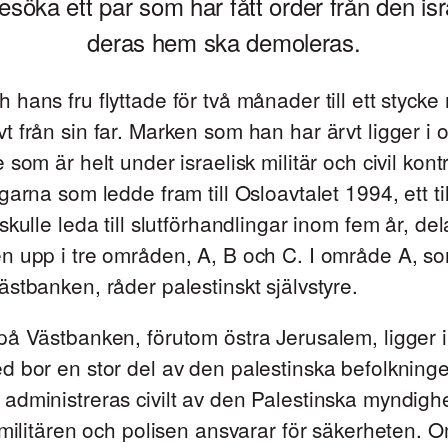
besöka ett par som har fått order från den i
deras hem ska demoleras.
hans fru flyttade för två månader till ett styck
 från sin far. Marken som han har ärvt ligger i
som är helt under israelisk militär och civil kontro
arna som ledde fram till Osloavtalet 1994, ett till
skulle leda till slutförhandlingar inom fem år, de
n upp i tre områden, A, B och C. I område A, so
stbanken, råder palestinskt självstyre.
på Västbanken, förutom östra Jerusalem, ligger 
 bor en stor del av den palestinska befolkninge
administreras civilt av den Palestinska myndig
 militären och polisen ansvarar för säkerheten. 