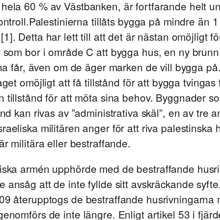
 hela 60 % av Västbanken, är fortfarande helt u
kontroll.Palestinierna tillåts bygga på mindre än 
]. Detta har lett till att det är nästan omöjligt f
r som bor i område C att bygga hus, en ny brunn e
sina får, även om de äger marken de vill bygga på
aget omöjligt att få tillstånd för att bygga tvingas 
 tillstånd för att möta sina behov. Byggnader 
tånd kan rivas av ”administrativa skäl”, en av tre 
raeliska militären anger för att riva palestinska 
är militära eller bestraffande.
liska armén upphörde med de bestraffande husr
 ansåg att de inte fyllde sitt avskräckande syfte
009 återupptogs de bestraffande husrivningarna 
genomförs de inte längre. Enligt artikel 53 i fjärd