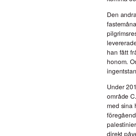
Den andra
fastemåna
pilgrimsre
levererad
han fått f
honom. Om 
ingentstan
Under 2011
område C. 
med sina 
föregåend
palestinie
direkt påv