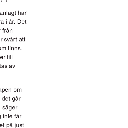
anlagt har
a i år. Det
r från
 svårt att
om finns.
 till
tas av
skapen om
 det går
, säger
inte får
t på just