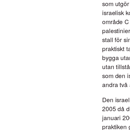
som utgör
israelisk 
område C [1
palestinie
stall för 
praktiskt t
bygga utan
utan tills
som den is
andra två 
Den israe
2005 då de
januari 2
praktiken 