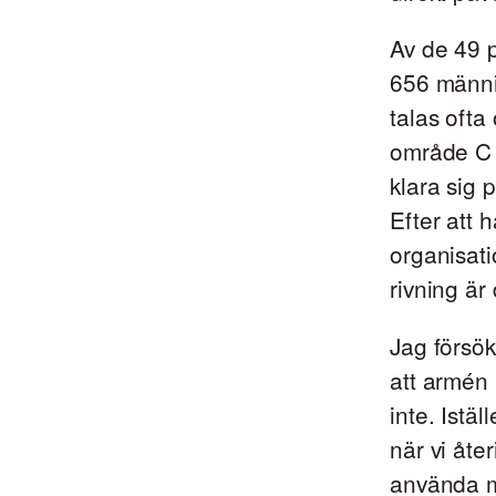
Av de 49 
656 männis
talas ofta 
område C d
klara sig 
Efter att 
organisati
rivning är
Jag försök
att armén
inte. Istä
när vi åte
använda mi