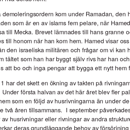
 demoleringsordern kom under Ramadan, den h
den som är en av islams fem pelare, när Hamed
sa till Mecka. Brevet lämnades till hans granne 
es till honom när han kom hem. Hamed visar oss
rån den israeliska militären och frågar om vi kan 
tältet som han har byggt själv rivs har han och
s att bo och inga pengar att bygga ett nytt hem f
 har det skett en ökning av takten på rivningarn
Under första halvan av det här året blev fler pal
hem som en följd av husrivningarna än under de
e två åren tillsammans. I september påverkade
r av husrivningar eller rivningar av andra struktu
erkar deras grundläggande behov av försörjning 