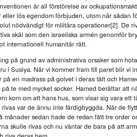
ventionen är all förstörelse av ockupationsmak
r eller lös egendom förbjuden, utom när sådan fö
lut nödvändigt för militära operationer[2]. De ri
tiva skäl som den israeliska armén genomför bry
 internationell humanitär rätt.
vning på grund av administrativa orsaker som ho
ru i Susiya. När vi kommer fram till paret blir vi i
r på en madrass på golvet i deras tält och Hame
s på te med mycket socker. Hamed berättar att n
ern kom om att hans hus, som visar sig vara ett tä
le rivas var de ännu inte färdigbyggda. När de flyt
å månader sedan hade de redan fått tre order o
na skulle rivas och nu väntar de bara på att ar
 riva deras hem.