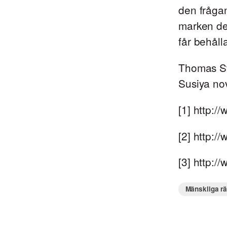
den frågan
marken der
får behåll
Thomas S
Susiya n
[1] http:/
[2] http://
[3] http:/
Mänskliga rä