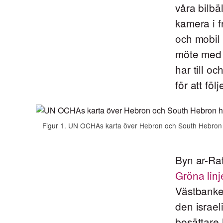
våra bilbä
kamera i f
och mobil 
möte med i
har till 
för att föl
Figur 1. UN OCHAs karta över Hebron och South Hebron hil
Byn ar-Ra
Gröna lin
Västbanken
den israel
bosättare 