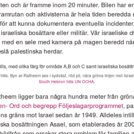
lten och är framme inom 20 minuter. Bilen har en
ramrutan och aktivisterna är hela tiden beredda
för att kunna dokumentera eventuella incidenter
sraeliska bosättare eller militär. Vår israeliske c
och med en sele med kamera på magen beredd när 
jeslå palestinska herdar.
ls. Byn ar-Ratheem ses i sydväst, röd pil, nära gröna linjen mot Isra
South Hebron hills UN OCHA
.
theem ligger bara några hundra meter från gröna
jen- Ord och begrepp Följeslagarprogrammet
, pa
s gräns mot Israel sedan år 1949. Alldeles intill
iska bosättningen Asael, som etablerades år 200
härifrån som orsakar stora problem för familjen a