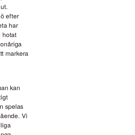
ut.
ö efter
eta har
n hotat
tonåriga
att markera
 man kan
igt
en spelas
tående. Vi
liga
unga