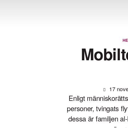
H
Mobil
17 nov
Enligt människorätt
personer, tvingats f
dessa är familjen al