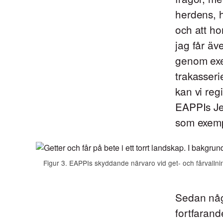
herdens, h
och att ho
jag får äv
genom exem
trakasserie
kan vi reg
EAPPIs Jer
som exem
Figur 3. EAPPIs skyddande närvaro vid get- och fårvalln
Sedan någ
fortfaran