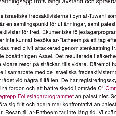
sättningsapp trots långt avstånd och språkbar
 de israeliska fredsaktivisterna i byn at-Tuwani s
r en samlingspunkt för utlänningar, samt palest
 aktivister för fred. Ekumeniska följeslagarprogr
ar inte kunnat besöka ar-Ratheem på ett tag eft
ärdas med blivit attackerad genom stenkastning f
e bosättningen Asael. Det resulterade i säkerhe
a vidare resor på sträckan tills vidare. Däremot ha
re i samarbete med de israeliska fredsaktivister
ådet vid några tillfällen. De har registreringssky
1
sina fordon och ett bättre skydd i område C
Omr
egrepp Följeslagarprogrammet
än palestinier. S
ra sig fritt och agera mer konfrontativt än palest
r. Resan till ar-Ratheem tar inte lång tid. Vi spä