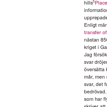
5
hills
Place
informatio
upprepade 
Enligt mä
transfer o
nästan 850
kriget i G
Jag försök
svar dröje
översätta 
mår, men s
svar, det 
bedrövad. 
som har fl
skriver at