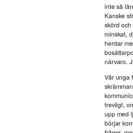
inte så lån
Kanske str
skörd och 
minskat, dä
herdar me
bosättarpo
närvaro. J
Vår unga 
skrämmande
kommunicer
trevligt, 
upp med lj
börjar kom
frågor, me