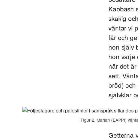
Kabbash so
skakig och
väntar vi 
får och ge
hon själv b
hon varje 
när det är
sett. Vänt
bröd) och g
självklar o
Figur 2. Marian (EAPPI) vänta
Getterna v