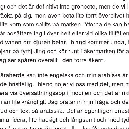
gt och det är definitivt inte grönbete, men de vill 
äcka på sig, men även beta lite torrt överblivet h
lite korn som spillts på marken. Ytorna de kan b
r bosättare tagit över helt eller vid olika tillfälle
d vapen om djuren betar. Ibland kommer unga, 
jkar på fyrhjuling och kör runt i åkermarken för 
ag ser spåren överallt i den torra åkern.
fåraherde kan inte engelska och min arabiska är
 bristfällig. Ibland nöjer vi oss med det, men
a via översättningsapp i mobilen och det är rikt
om än lite krångligt. Jag pratar in min fråga och d
ud och text på arabiska. Det är egentligen enas
municera, lite hackigt och långsamt och med tyd
n så mycket mer än inget alls. Jag får veta den 