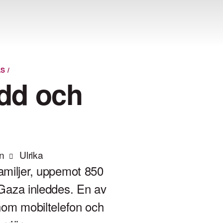
LS
/
dd och
n
Ulrika
amiljer, uppemot 850
 Gaza inleddes. En av
enom mobiltelefon och