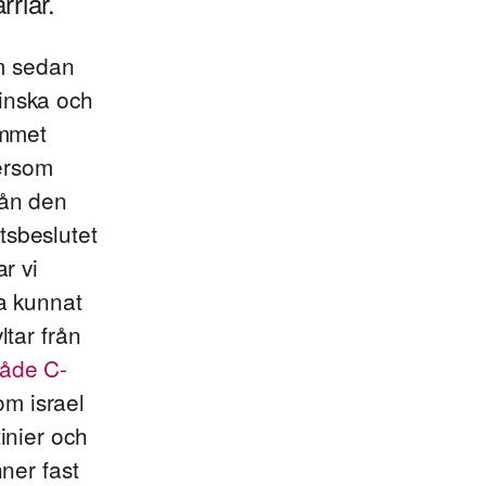
riär.
om sedan
inska och
ammet
ersom
rån den
tsbeslutet
r vi
na kunnat
ltar från
åde C-
om israel
inier och
nner fast