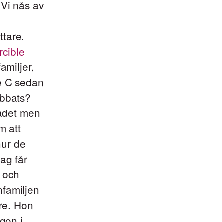
 Vi nås av
ttare.
rcible
amiljer,
de C sedan
abbats?
rådet men
m att
hur de
ag får
d och
nfamiljen
are. Hon
ågon i