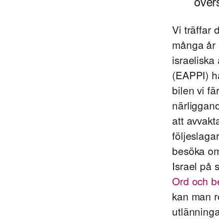
över
Vi träffar
många år ä
israeliska
(EAPPI) h
bilen vi f
närliggand
att avvakt
följeslaga
besöka omr
Israel på 
Ord och b
kan man rö
utlänninga