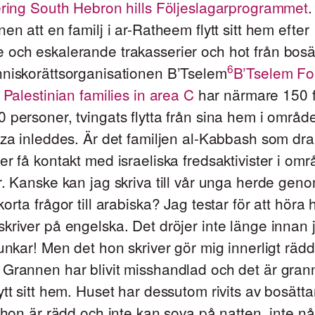
ring South Hebron hills Följeslagarprogrammet
.
nen att en familj i ar-Ratheem flytt sitt hem efter
och eskalerande trakasserier och hot från bosä
6
nniskorättsorganisationen B’Tselem
B’Tselem Fo
f Palestinian families in area C
har närmare 150 f
 personer, tvingats flytta från sina hem i områ
aza inleddes. Är det familjen al-Kabbash som dr
er få kontakt med israeliska fredsaktivister i om
r. Kanske kan jag skriva till vår unga herde geno
korta frågor till arabiska? Jag testar för att höra 
kriver på engelska. Det dröjer inte länge innan j
funkar! Men det hon skriver gör mig innerligt räd
Grannen har blivit misshandlad och det är gran
ytt sitt hem. Huset har dessutom rivits av bosätt
t hon är rädd och inte kan sova på natten, inte n