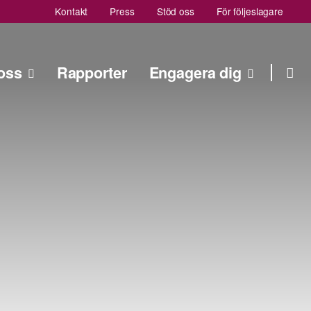
Kontakt
Press
Stöd oss
För följeslagare
oss
Rapporter
Engagera dig
Sök
Sök