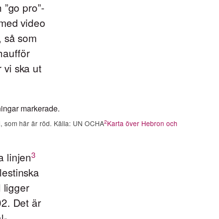
 ”go pro”-
 med video
, så som
haufför
vi ska ut
2
el, som här är röd. Källa: UN OCHA
Karta över Hebron och
3
 linjen
lestinska
 ligger
2. Det är
l-