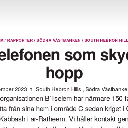
EM
/
RAPPORTER
/
SÖDRA VÄSTBANKEN
/
SOUTH HEBRON HIL
telefonen som sky
hopp
ember 2023
South Hebron Hills
,
Södra Västbanke
sorganisationen B’Tselem har närmare 150 f
lytta från sina hem i område C sedan kriget i
-Kabbash i ar-Ratheem. Vi håller kontakt g