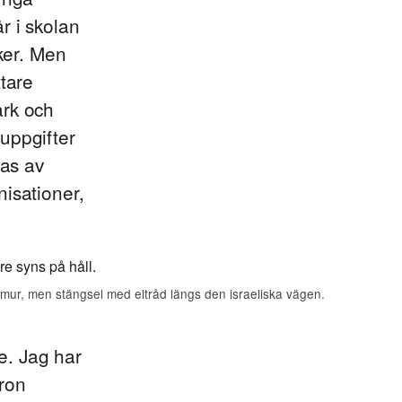
r i skolan
cker. Men
ttare
ark och
 uppgifter
ras av
isationer,
mur, men stängsel med eltråd längs den israeliska vägen.
e. Jag har
ron