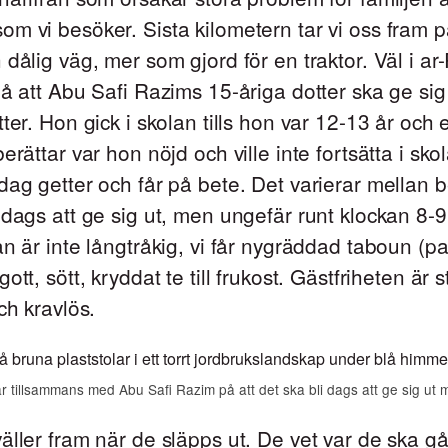
m vi besöker. Sista kilometern tar vi oss fram 
 dålig väg, mer som gjord för en traktor. Väl i a
på att Abu Safi Razims 15-åriga dotter ska ge si
tter. Hon gick i skolan tills hon var 12-13 år och 
erättar var hon nöjd och ville inte fortsätta i sko
dag getter och får på bete. Det varierar mellan
 dags att ge sig ut, men ungefär runt klockan 8-
an är inte långtråkig, vi får nygräddad taboun (pa
ott, sött, kryddat te till frukost. Gästfriheten är s
ch kravlös.
r tillsammans med Abu Safi Razim på att det ska bli dags att ge sig ut me
äller fram när de släpps ut. De vet var de ska gå