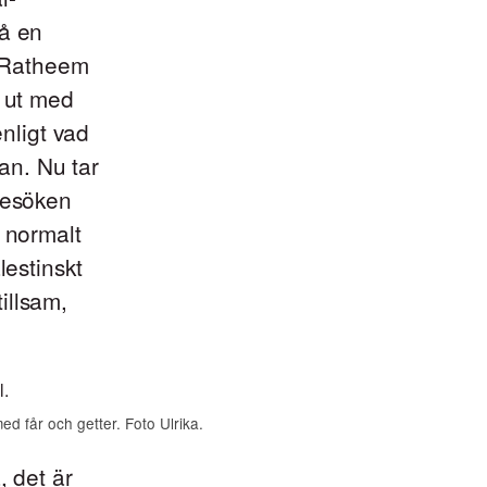
på en
r-Ratheem
g ut med
enligt vad
lan. Nu tar
 besöken
9 normalt
lestinskt
tillsam,
d får och getter. Foto Ulrika.
, det är