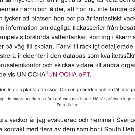
ennes namn och ålder, att hon nu inte längre gå
n tycker att platsen hon bor på är fantastiskt va
en information om dagliga trakasserier från bosä
pelvis förstörda vattentankar, körning i åkerm
r på väg till skolan. Får vi tillräckligt detaljerade
istrera incidenter i den databas som kvalitetssäk
usalemkontor och skickas vidare till andra organ
4
pelvis UN OCHA
UN OCHA oPT
.
ing i de magra markerna nära gränsen mot Israel. Här är gränsen ingen 
Foto Ulrika.
ra veckor är jag evakuerad och hemma i Sverig
de kontakt med flera av dem som bor i South Heb