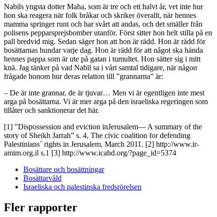
Nabils yngsta dotter Maha, som är tre och ett halvt år, vet inte hur
hon ska reagera när folk bråkar och skriker överallt, när hennes
mamma springer runt och har svårt att andas, och det smäller från
polisens pepparsprejsbomber utanför. Först sitter hon helt stilla på en
pall bredvid mig. Sedan säger hon att hon är rädd. Hon är rädd för
bosättarnas hundar varje dag. Hon är rädd för att något ska hända
hennes pappa som är ute på gatan i tumultet. Hon sätter sig i mitt
knä. Jag tänker på vad Nabil sa i vårt samtal tidigare, när någon
frågade honom hur deras relation till ”grannarna” är:
– De är inte grannar, de är tjuvar… Men vi är egentligen inte mest
arga på bosättarna. Vi är mer arga på den israeliska regeringen som
tillåter och sanktionerar det här.
[1] ”Dispossession and eviction inJerusalem— A summary of the
story of Sheikh Jarrah” s. 4, The civic coalition for defending
Palestinians´ rights in Jerusalem, March 2011. [2] http://www.ir-
amim.org.il s.1 [3] http://www.icahd.org/?page_id=5374
Bosättare och bosättningar
Bosättarvåld
Israeliska och palestinska fredsrörelsen
Fler rapporter