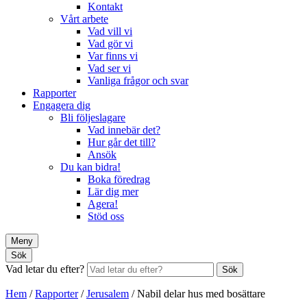
Kontakt
Vårt arbete
Vad vill vi
Vad gör vi
Var finns vi
Vad ser vi
Vanliga frågor och svar
Rapporter
Engagera dig
Bli följeslagare
Vad innebär det?
Hur går det till?
Ansök
Du kan bidra!
Boka föredrag
Lär dig mer
Agera!
Stöd oss
Meny
Sök
Vad letar du efter?
Sök
Hem
/
Rapporter
/
Jerusalem
/
Nabil delar hus med bosättare