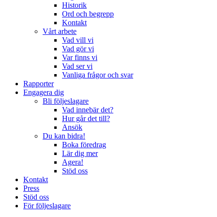
Historik
Ord och begrepp
Kontakt
Vårt arbete
Vad vill vi
Vad gör vi
Var finns vi
Vad ser vi
Vanliga frågor och svar
Rapporter
Engagera dig
Bli följeslagare
Vad innebär det?
Hur går det till?
Ansök
Du kan bidra!
Boka föredrag
Lär dig mer
Agera!
Stöd oss
Kontakt
Press
Stöd oss
För följeslagare