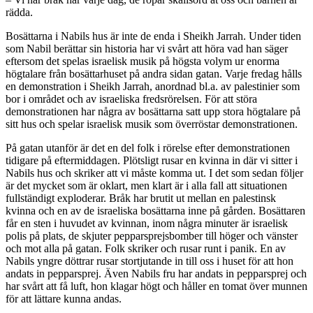
rädda.
Bosättarna i Nabils hus är inte de enda i Sheikh Jarrah. Under tiden
som Nabil berättar sin historia har vi svårt att höra vad han säger
eftersom det spelas israelisk musik på högsta volym ur enorma
högtalare från bosättarhuset på andra sidan gatan. Varje fredag hålls
en demonstration i Sheikh Jarrah, anordnad bl.a. av palestinier som
bor i området och av israeliska fredsrörelsen. För att störa
demonstrationen har några av bosättarna satt upp stora högtalare på
sitt hus och spelar israelisk musik som överröstar demonstrationen.
På gatan utanför är det en del folk i rörelse efter demonstrationen
tidigare på eftermiddagen. Plötsligt rusar en kvinna in där vi sitter i
Nabils hus och skriker att vi måste komma ut. I det som sedan följer
är det mycket som är oklart, men klart är i alla fall att situationen
fullständigt exploderar. Bråk har brutit ut mellan en palestinsk
kvinna och en av de israeliska bosättarna inne på gården. Bosättaren
får en sten i huvudet av kvinnan, inom några minuter är israelisk
polis på plats, de skjuter pepparsprejsbomber till höger och vänster
och mot alla på gatan. Folk skriker och rusar runt i panik. En av
Nabils yngre döttrar rusar stortjutande in till oss i huset för att hon
andats in pepparsprej. Även Nabils fru har andats in pepparsprej och
har svårt att få luft, hon klagar högt och håller en tomat över munnen
för att lättare kunna andas.