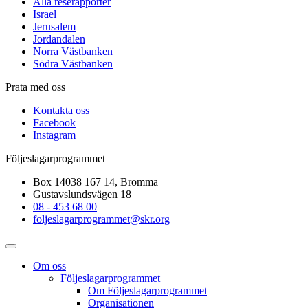
Alla reserapporter
Israel
Jerusalem
Jordandalen
Norra Västbanken
Södra Västbanken
Prata med oss
Kontakta oss
Facebook
Instagram
Följeslagarprogrammet
Box 14038 167 14, Bromma
Gustavslundsvägen 18
08 - 453 68 00
foljeslagarprogrammet@skr.org
Om oss
Följeslagarprogrammet
Om Följeslagarprogrammet
Organisationen