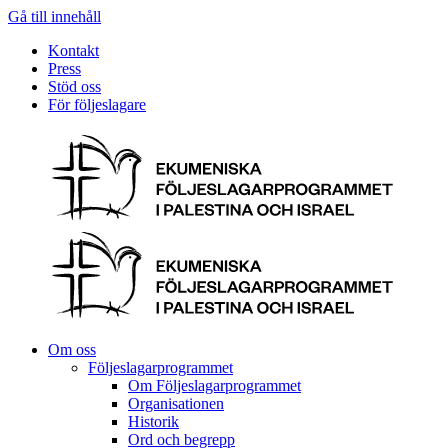
Gå till innehåll
Kontakt
Press
Stöd oss
För följeslagare
Om oss
Följeslagarprogrammet
Om Följeslagarprogrammet
Organisationen
Historik
Ord och begrepp