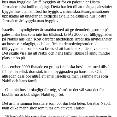
hus utan bygglov. Att få bygglov är för en palestinier i östra
Jerusalem näst intill omöjligt. Detta har lett till att många palestinier
bygger hus utan att först ha bygglov, människorättsorganisationer
uppskattar att ungefär en tredjedel av alla palestinska hus i östra
Jerusalem är byggda utan bygglov.
Israeliska myndigheter är snabba med att ge demoleringsorder på
palestinska hus som inte har tillstånd. [3]År 2000 var tillbyggnaden
på Nabils hus klar. Kort därefter meddelade israeliska myndigheter
att huset var olagligt, och han fick en demoleringsorder på
tillbyggnaden, som också låstes så att han inte kunde använda den.
Det skulle visa sig att Nabil och hans familj skulle få ännu mindre
plats att bo på.
I december 2009 flyttade en grupp israeliska bosättare, med tillstånd
från en israelisk domstol, in i tillbyggnaden på hans hus. Och
alltsedan dess bor alltså ett antal israeliska män i samma hus som
Nabil och hans familj.
– Om mitt hus är olagligt för mig, så måste det väl vara det för
bosättarna också, säger Nabil upprört.
Det är inte samma bosättare som bor där hela tiden, berättar Nabil,
utan olika människor som turas om att vara i huset.
– Vi har bråk här varje dag, de ropar skällsord åt oss och barnen är