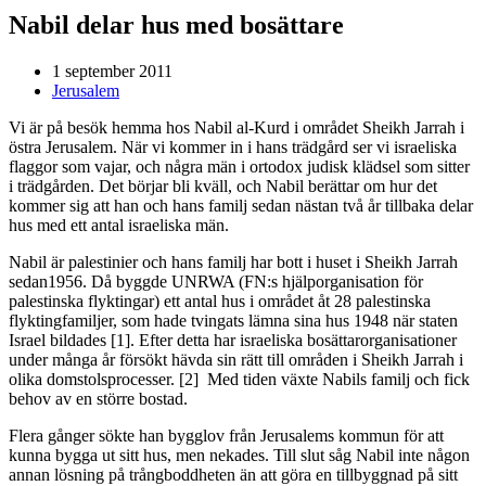
Nabil delar hus med bosättare
1 september 2011
Jerusalem
Vi är på besök hemma hos Nabil al-Kurd i området Sheikh Jarrah i
östra Jerusalem. När vi kommer in i hans trädgård ser vi israeliska
flaggor som vajar, och några män i ortodox judisk klädsel som sitter
i trädgården. Det börjar bli kväll, och Nabil berättar om hur det
kommer sig att han och hans familj sedan nästan två år tillbaka delar
hus med ett antal israeliska män.
Nabil är palestinier och hans familj har bott i huset i Sheikh Jarrah
sedan1956. Då byggde UNRWA (FN:s hjälporganisation för
palestinska flyktingar) ett antal hus i området åt 28 palestinska
flyktingfamiljer, som hade tvingats lämna sina hus 1948 när staten
Israel bildades [1]. Efter detta har israeliska bosättarorganisationer
under många år försökt hävda sin rätt till områden i Sheikh Jarrah i
olika domstolsprocesser. [2] Med tiden växte Nabils familj och fick
behov av en större bostad.
Flera gånger sökte han bygglov från Jerusalems kommun för att
kunna bygga ut sitt hus, men nekades. Till slut såg Nabil inte någon
annan lösning på trångboddheten än att göra en tillbyggnad på sitt