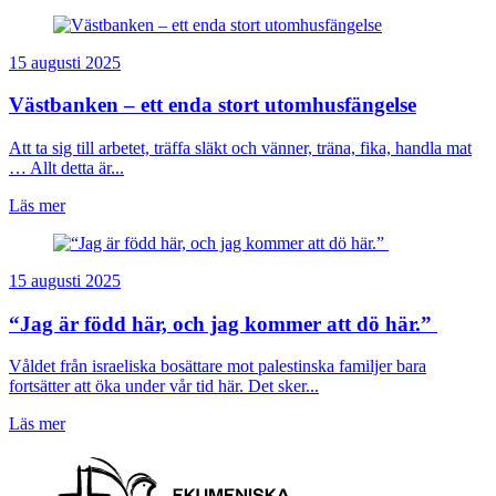
15 augusti 2025
Västbanken – ett enda stort utomhusfängelse
Att ta sig till arbetet, träffa släkt och vänner, träna, fika, handla mat
… Allt detta är...
Läs mer
15 augusti 2025
“Jag är född här, och jag kommer att dö här.”
Våldet från israeliska bosättare mot palestinska familjer bara
fortsätter att öka under vår tid här. Det sker...
Läs mer