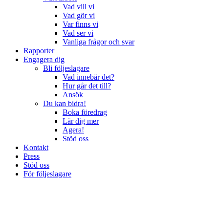
Vad vill vi
Vad gör vi
Var finns vi
Vad ser vi
Vanliga frågor och svar
Rapporter
Engagera dig
Bli följeslagare
Vad innebär det?
Hur går det till?
Ansök
Du kan bidra!
Boka föredrag
Lär dig mer
Agera!
Stöd oss
Kontakt
Press
Stöd oss
För följeslagare