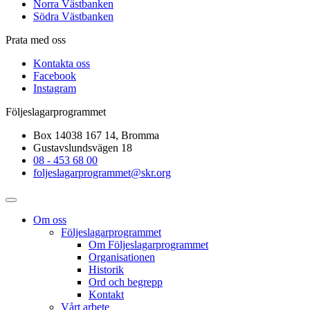
Norra Västbanken
Södra Västbanken
Prata med oss
Kontakta oss
Facebook
Instagram
Följeslagarprogrammet
Box 14038 167 14, Bromma
Gustavslundsvägen 18
08 - 453 68 00
foljeslagarprogrammet@skr.org
Om oss
Följeslagarprogrammet
Om Följeslagarprogrammet
Organisationen
Historik
Ord och begrepp
Kontakt
Vårt arbete