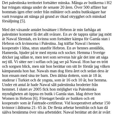
Det palestinska territoriet fortsätter minska. Många av butikerna i H2
har tvingats stänga under de senaste 20 åren. Över 500 affärer har
bommats igen efter order från militärer och andra butiksägare har
varit tvungna att stänga på grund av ökad otrygghet och minskad
försäljning [5].
Med det växande antalet bosättare i Hebron är min farhåga att
palestinier kommer få det allt svårare. En av de tappra själar jag mött
är Nawal Slemiah, en kvinna som fortsätter kämpa för Gamla stan i
Hebron och kvinnorna i Palestina. Jag träffar Nawal i hennes
kooperativ i Idna, strax utanför Hebron. En av hennes anställda,
Hameeda, bjuder på te med mynta och socker. Hemma i Sverige
dricker jag sällan te, men teet som serveras här går det inte att säga
nej till. Vi sitter ner i soffan och jag ser på Nawal. Hon har en trött
och sorgsen blick, men när hon berättar om sitt liv förstår jag vilken
kämparanda hon har. Nawals man dog förra året och sedan dess är
hon ensam med sina tre barn. Den äldsta dottern, som är 18 år,
studerar i Turkiet och de yngsta, som är 16 och 10 år, bor hemma.
Under ett antal år hade Nawal sålt palestinska broderier från
hemmet. I slutet av 2005 fick hon möjlighet via Palestinska
myndigheten att öppna en butik i Gamla stan. Idag driver hon
Women in Hebron [6]. Företaget består av butiken och ett
kooperativ som är Fairtrade-certifierat. Vid kooperativet arbetar 150
kvinnor i åldrarna 21- 65 år. De flesta arbetar hemifrån och kan då
själva bestämma över sina arbetstider. Nawal berättar att det är svårt