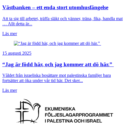
Västbanken – ett enda stort utomhusfängelse
Att ta sig till arbetet, träffa släkt och vänner, träna, fika, handla mat
… Allt detta är...
Läs mer
15 augusti 2025
“Jag är född här, och jag kommer att dö här.”
Våldet från israeliska bosättare mot palestinska familjer bara
fortsätter att öka under vår tid här. Det sker...
Läs mer