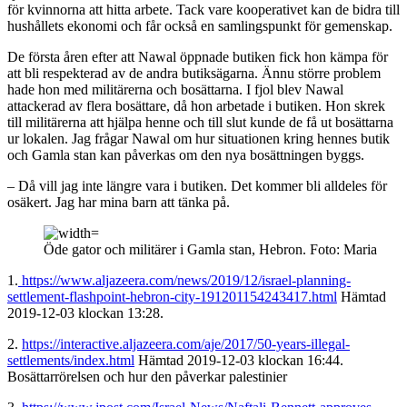
för kvinnorna att hitta arbete. Tack vare kooperativet kan de bidra till
hushållets ekonomi och får också en samlingspunkt för gemenskap.
De första åren efter att Nawal öppnade butiken fick hon kämpa för
att bli respekterad av de andra butiksägarna. Ännu större problem
hade hon med militärerna och bosättarna. I fjol blev Nawal
attackerad av flera bosättare, då hon arbetade i butiken. Hon skrek
till militärerna att hjälpa henne och till slut kunde de få ut bosättarna
ur lokalen. Jag frågar Nawal om hur situationen kring hennes butik
och Gamla stan kan påverkas om den nya bosättningen byggs.
– Då vill jag inte längre vara i butiken. Det kommer bli alldeles för
osäkert. Jag har mina barn att tänka på.
Öde gator och militärer i Gamla stan, Hebron. Foto: Maria
1.
https://www.aljazeera.com/news/2019/12/israel-planning-
settlement-flashpoint-hebron-city-191201154243417.html
Hämtad
2019-12-03 klockan 13:28.
2.
https://interactive.aljazeera.com/aje/2017/50-years-illegal-
settlements/index.html
Hämtad 2019-12-03 klockan 16:44.
Bosättarrörelsen och hur den påverkar palestinier