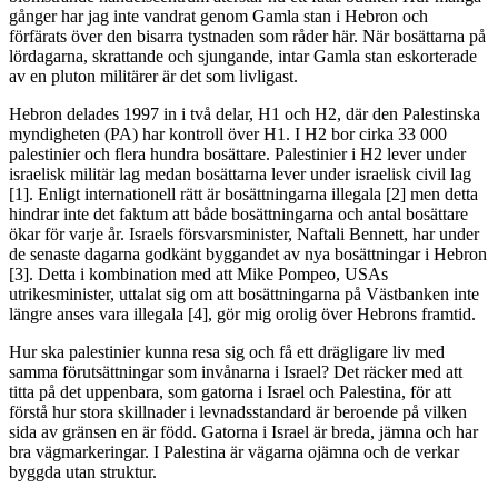
gånger har jag inte vandrat genom Gamla stan i Hebron och
förfärats över den bisarra tystnaden som råder här. När bosättarna på
lördagarna, skrattande och sjungande, intar Gamla stan eskorterade
av en pluton militärer är det som livligast.
Hebron delades 1997 in i två delar, H1 och H2, där den Palestinska
myndigheten (PA) har kontroll över H1. I H2 bor cirka 33 000
palestinier och flera hundra bosättare. Palestinier i H2 lever under
israelisk militär lag medan bosättarna lever under israelisk civil lag
[1]. Enligt internationell rätt är bosättningarna illegala [2] men detta
hindrar inte det faktum att både bosättningarna och antal bosättare
ökar för varje år. Israels försvarsminister, Naftali Bennett, har under
de senaste dagarna godkänt byggandet av nya bosättningar i Hebron
[3]. Detta i kombination med att Mike Pompeo, USAs
utrikesminister, uttalat sig om att bosättningarna på Västbanken inte
längre anses vara illegala [4], gör mig orolig över Hebrons framtid.
Hur ska palestinier kunna resa sig och få ett drägligare liv med
samma förutsättningar som invånarna i Israel? Det räcker med att
titta på det uppenbara, som gatorna i Israel och Palestina, för att
förstå hur stora skillnader i levnadsstandard är beroende på vilken
sida av gränsen en är född. Gatorna i Israel är breda, jämna och har
bra vägmarkeringar. I Palestina är vägarna ojämna och de verkar
byggda utan struktur.