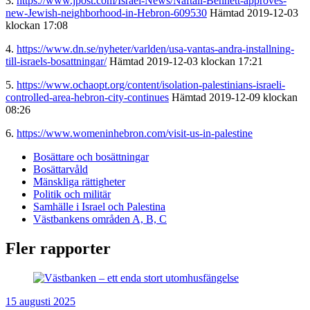
3.
https://www.jpost.com/Israel-News/Naftali-Bennett-approves-
new-Jewish-neighborhood-in-Hebron-609530
Hämtad 2019-12-03
klockan 17:08
4.
https://www.dn.se/nyheter/varlden/usa-vantas-andra-installning-
till-israels-bosattningar/
Hämtad 2019-12-03 klockan 17:21
5.
https://www.ochaopt.org/content/isolation-palestinians-israeli-
controlled-area-hebron-city-continues
Hämtad 2019-12-09 klockan
08:26
6.
https://www.womeninhebron.com/visit-us-in-palestine
Bosättare och bosättningar
Bosättarvåld
Mänskliga rättigheter
Politik och militär
Samhälle i Israel och Palestina
Västbankens områden A, B, C
Fler rapporter
15 augusti 2025