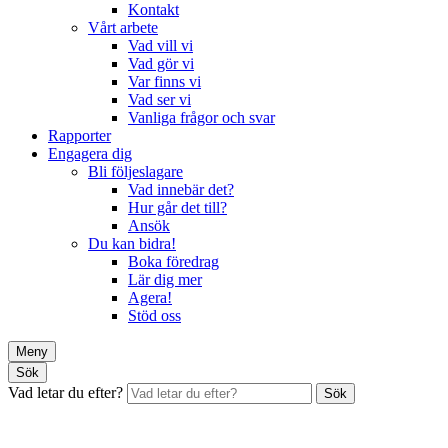
Kontakt
Vårt arbete
Vad vill vi
Vad gör vi
Var finns vi
Vad ser vi
Vanliga frågor och svar
Rapporter
Engagera dig
Bli följeslagare
Vad innebär det?
Hur går det till?
Ansök
Du kan bidra!
Boka föredrag
Lär dig mer
Agera!
Stöd oss
Meny
Sök
Vad letar du efter?
Sök