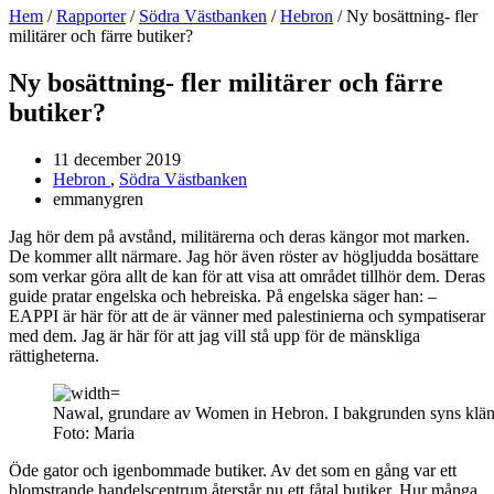
Hem
/
Rapporter
/
Södra Västbanken
/
Hebron
/
Ny bosättning- fler
militärer och färre butiker?
Ny bosättning- fler militärer och färre
butiker?
11 december 2019
Hebron
,
Södra Västbanken
emmanygren
Jag hör dem på avstånd, militärerna och deras kängor mot marken.
De kommer allt närmare. Jag hör även röster av högljudda bosättare
som verkar göra allt de kan för att visa att området tillhör dem. Deras
guide pratar engelska och hebreiska. På engelska säger han: –
EAPPI är här för att de är vänner med palestinierna och sympatiserar
med dem. Jag är här för att jag vill stå upp för de mänskliga
rättigheterna.
Nawal, grundare av Women in Hebron. I bakgrunden syns klänn
Foto: Maria
Öde gator och igenbommade butiker. Av det som en gång var ett
blomstrande handelscentrum återstår nu ett fåtal butiker. Hur många