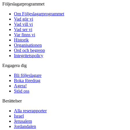
Följeslagarprogrammet
Om Följeslagarprogrammet
Vad gör vi
Vad vill vi
Vad ser vi
Var finns vi
Historik
Organisationen
Ord och begrepp
Integritetspolicy
Engagera dig
Bli följeslagare
Boka föredrag
Agera!
Stöd oss
Berättelser
Alla reserapporter
Israel
Jerusalem
Jordandalen