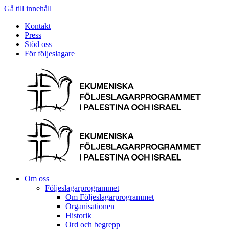
Gå till innehåll
Kontakt
Press
Stöd oss
För följeslagare
Om oss
Följeslagarprogrammet
Om Följeslagarprogrammet
Organisationen
Historik
Ord och begrepp