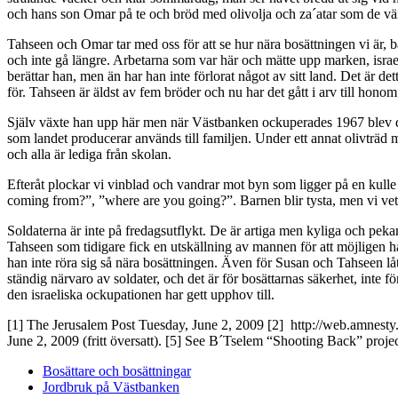
och hans son Omar på te och bröd med olivolja och za´atar som de vär
Tahseen och Omar tar med oss för att se hur nära bosättningen vi är,
och inte gå längre. Arbetarna som var här och mätte upp marken, israe
berättar han, men än har han inte förlorat något av sitt land. Det är de
för. Tahseen är äldst av fem bröder och nu har det gått i arv till honom
Själv växte han upp här men när Västbanken ockuperades 1967 blev det
som landet producerar används till familjen. Under ett annat olivträd
och alla är lediga från skolan.
Efteråt plockar vi vinblad och vandrar mot byn som ligger på en kulle 
coming from?”, ”where are you going?”. Barnen blir tysta, men vi vet at
Soldaterna är inte på fredagsutflykt. De är artiga men kyliga och peka
Tahseen som tidigare fick en utskällning av mannen för att möjligen ha l
han inte röra sig så nära bosättningen. Även för Susan och Tahseen låt
ständig närvaro av soldater, och det är för bosättarnas säkerhet, inte 
den israeliska ockupationen har gett upphov till.
[1] The Jerusalem Post Tuesday, June 2, 2009 [2] http://web.amnesty
June 2, 2009 (fritt översatt). [5] See B´Tselem “Shooting Back” proj
Bosättare och bosättningar
Jordbruk på Västbanken