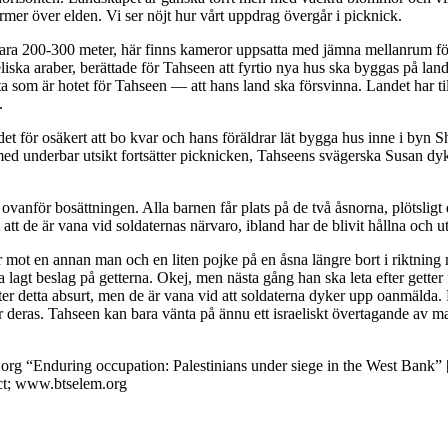
mer över elden. Vi ser nöjt hur vårt uppdrag övergår i picknick.
 bara 200-300 meter, här finns kameror uppsatta med jämna mellanrum f
liska araber, berättade för Tahseen att fyrtio nya hus ska byggas på lan
tta som är hotet för Tahseen — att hans land ska försvinna. Landet har til
.
 för osäkert att bo kvar och hans föräldrar lät bygga hus inne i byn S
 med underbar utsikt fortsätter picknicken, Tahseens svägerska Susan d
ovanför bosättningen. Alla barnen får plats på de två åsnorna, plötsligt
t de är vana vid soldaternas närvaro, ibland har de blivit hållna och utf
r mot en annan man och en liten pojke på en åsna längre bort i riktning m
agt beslag på getterna. Okej, men nästa gång han ska leta efter getter få
er detta absurt, men de är vana vid att soldaterna dyker upp oanmälda. 
för deras. Tahseen kan bara vänta på ännu ett israeliskt övertagande av m
.org “Enduring occupation: Palestinians under siege in the West Bank”
ect; www.btselem.org