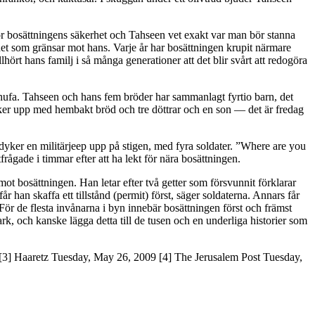
ör bosättningens säkerhet och Tahseen vet exakt var man bör stanna
det som gränsar mot hans. Varje år har bosättningen krupit närmare
lhört hans familj i så många generationer att det blir svårt att redogöra
hufa. Tahseen och hans fem bröder har sammanlagt fyrtio barn, det
yker upp med hembakt bröd och tre döttrar och en son — det är fredag
 dyker en militärjeep upp på stigen, med fyra soldater. ”Where are you
rågade i timmar efter att ha lekt för nära bosättningen.
ot bosättningen. Han letar efter två getter som försvunnit förklarar
r han skaffa ett tillstånd (permit) först, säger soldaterna. Annars får
För de flesta invånarna i byn innebär bosättningen först och främst
ark, och kanske lägga detta till de tusen och en underliga historier som
 [3] Haaretz Tuesday, May 26, 2009 [4] The Jerusalem Post Tuesday,