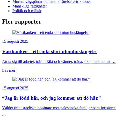
Muren, vägspärrar och andra rörelserestriktioner
Mänskliga rättigheter
Politik och militär
Fler rapporter
15 augusti 2025
Västbanken – ett enda stort utomhusfängelse
Att ta sig till arbetet, träffa släkt och vänner, träna, fika, handla mat … 
Läs mer
15 augusti 2025
“Jag är född här, och jag kommer att dö här.”
Våldet från israeliska bosättare mot palestinska familjer bara fortsätter 