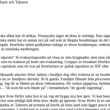
urin och Tahseen
ska alltså inte få utökas. Netanyahu säger att detta är orimligt. Han sä
raeliska staten har en annan syn på vad som är illegala bosättningar än det 
illegala. Israeliska staten godkänner många av dessa bosättningar, omkri
 är israeliska medborgare.
utposter” få evakueringsorder på vissa av sina byggnader, men utan någ
, som en reaktion på hotet om evakuering. Grupper av bosättare försöker
eras egendom som ett svar på förstörelsen av judisk egendom av IDF eller
knande attacker förut, fadern i familjen dog efter sviterna av en bosätta
tio av familjens olivträd, 30 år gamla. Familjen filmade hela processen
g. Jag får se filmen på deras videokamera. De verkar uppgivna, berättar a
n – ”de kom hit och tittade på” i bemärkelsen ”de gjorde ingenting”.
ingen Avne Hefez nära byn är på väg att bygga nya hus igen. Vi kan bar
mycket som möjligt ifall detta krav skulle gå igenom. Avne Hefez är en a
nbjudna av Tahseen att komma på besök på hans land som ligger precis b
horisonten. Landskapet är ganska torrt men med vackra blommor och vin