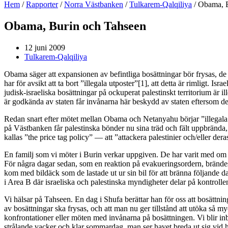
Hem
/
Rapporter
/
Norra Västbanken
/
Tulkarem-Qalqiliya
/
Obama, B
Obama, Burin och Tahseen
12 juni 2009
Tulkarem-Qalqiliya
Obama säger att expansionen av befintliga bosättningar bör frysas, de 
har för avsikt att ta bort ”illegala utposter”[1], att detta är rimligt. Is
judisk-israeliska bosättningar på ockuperat palestinskt territorium är 
är godkända av staten får invånarna här beskydd av staten eftersom de
Redan snart efter mötet mellan Obama och Netanyahu börjar ”illegala 
på Västbanken får palestinska bönder nu sina träd och fält uppbrända
kallas ”the price tag policy” — att ”attackera palestinier och/eller d
En familj som vi möter i Burin verkar uppgiven. De har varit med om li
För några dagar sedan, som en reaktion på evakueringsordern, brändes 
kom med bildäck som de lastade ut ur sin bil för att bränna följande da
i Area B där israeliska och palestinska myndigheter delar på kontrolle
Vi hälsar på Tahseen. En dag i Shufa berättar han för oss att bosättn
av bosättningar ska frysas, och att man nu ger tillstånd att utöka så 
konfrontationer eller möten med invånarna på bosättningen. Vi blir i
strålande vacker och klar sommardag, man ser havet breda ut sig vid 