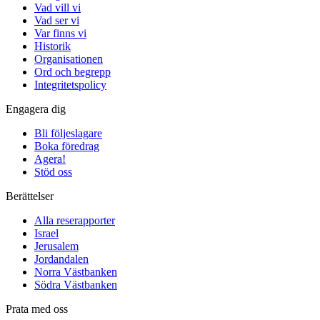
Vad vill vi
Vad ser vi
Var finns vi
Historik
Organisationen
Ord och begrepp
Integritetspolicy
Engagera dig
Bli följeslagare
Boka föredrag
Agera!
Stöd oss
Berättelser
Alla reserapporter
Israel
Jerusalem
Jordandalen
Norra Västbanken
Södra Västbanken
Prata med oss