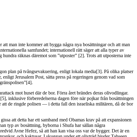
ger att man inte kommer att bygga några nya bosättningar och att man
internationella samfundet; internationell rätt säger att alla typer av
ng hundra räknas däremot som ”utposter” [2]. Trots att utposterna inte
on plan på tvångsevakuering, enligt lokala media[3]. På olika platser
, enligt Jerusalem Post, sätta press på regeringen genom vad som
 gränspolisen”[4].
rattack mot huset där de bor. Förra året brändes deras olivodlingar.
[5], inklusive förberedelserna dagen före när pojkar från bosättningen
tt de ringde polisen — i detta fall den israeliska militären, då de bor
a gissa att detta har ett samband med Obamas krav på att expansionen
nnan typ av bosättning, byborna i Shufa har sällan några
redvid Avne Hefez, så att han kan visa oss var de bygger. Det är en
rankor, och kaktusar. I skuggan under ett olivträd bjuder Tahseen