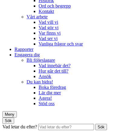
Historik
Ord och begrepp
Kontakt
Vårt arbete
Vad vill vi
Vad gör vi
Var finns vi
Vad ser vi
Vanliga frågor och svar
Rapporter
Engagera dig
Bli följeslagare
Vad innebär det?
Hur går det till?
Ansök
Du kan bidra!
Boka föredrag
Lär dig mer
Agera!
Stöd oss
Meny
Sök
Vad letar du efter?
Sök