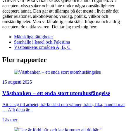
vi lever vårt liv så vi kan se oss själva och andra i ögonen. Att
acceptera vissa saker och att inte under några omständigheter
acceptera annat. Den går att tillämpa på det mesta i livet när det
gäller relationer, alkoholvanor, vardag, politik, villkor och
omständigheter. Men vi får aldrig sluta ställa frågorna och aldrig
acceptera de enkla svaren. Det tar jag med mig hem.
Mänskliga rättigheter
Samhälle i Israel och Palestina
Västbankens områden A, B, C
Fler rapporter
15 augusti 2025
Västbanken – ett enda stort utomhusfängelse
Att ta sig till arbetet, träffa släkt och vänner, träna, fika, handla mat
… Allt detta är...
Läs mer