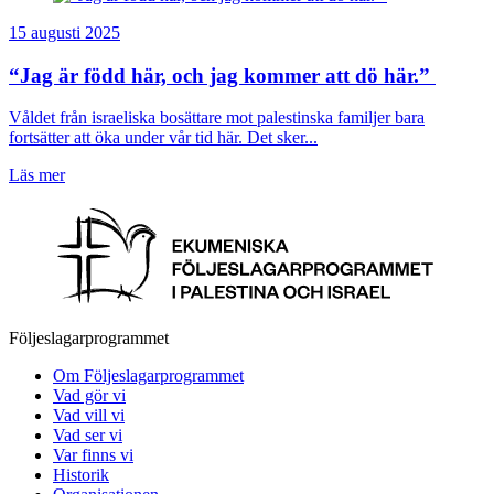
15 augusti 2025
“Jag är född här, och jag kommer att dö här.”
Våldet från israeliska bosättare mot palestinska familjer bara
fortsätter att öka under vår tid här. Det sker...
Läs mer
Följeslagarprogrammet
Om Följeslagarprogrammet
Vad gör vi
Vad vill vi
Vad ser vi
Var finns vi
Historik