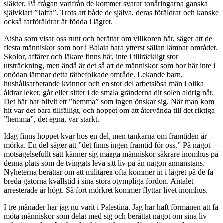
släkter. På frågan varifrån de kommer svarar tonåringarna ganska
självklart ”Jaffa”. Trots att både de själva, deras föräldrar och kanske
också farföräldrar är födda i lägret.
Aisha som visar oss runt och berättar om villkoren här, säger att de
flesta människor som bor i Balata bara ytterst sällan lämnar området.
Skolor, affärer och läkare finns här, inte i tillräckligt stor
utsträckning, men ändå är det så att de människor som bor här inte i
onödan lämnar detta tätbefolkade område. Lekande barn,
hushållsarbetande kvinnor och en stor del arbetslösa män i olika
åldrar leker, går eller sitter i de smala gränderna dit solen aldrig når.
Det här har blivit ett ”hemma” som ingen önskar sig. När man kom
hit var det bara tillfälligt, och hoppet om att återvända till det riktiga
”hemma”, det egna, var starkt.
Idag finns hoppet kvar hos en del, men tankarna om framtiden är
mörka. En del säger att ”det finns ingen framtid för oss.” På något
motsägelsefullt sätt känner sig många människor säkrare inomhus på
denna plats som de tvingats leva sitt liv på än någon annanstans.
Nyheterna berättar om att militären ofta kommer in i lägret på de få
breda gatorna kvällstid i sina stora otympliga fordon. Antalet
arresterade är högt. Så fort mörkret kommer flyttar livet inomhus.
I tre månader har jag nu varit i Palestina. Jag har haft förmånen att få
möta människor som delat med sig och berättat något om sina liv