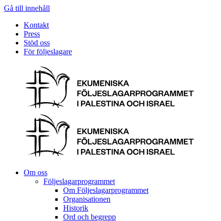
Gå till innehåll
Kontakt
Press
Stöd oss
För följeslagare
Om oss
Följeslagarprogrammet
Om Följeslagarprogrammet
Organisationen
Historik
Ord och begrepp