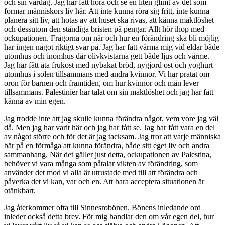
och sin vardag. Jag har fått höra och se en liten glimt av det som
formar människors liv här. Att inte kunna röra sig fritt, inte kunna
planera sitt liv, att hotas av att huset ska rivas, att känna maktlöshet
och dessutom den ständiga bristen på pengar. Allt hör ihop med
ockupationen. Frågorna om när och hur en förändring ska bli möjlig
har ingen något riktigt svar på. Jag har fått värma mig vid eldar både
utomhus och inomhus där olivkvistarna gett både ljus och värme.
Jag har fått äta frukost med nybakat bröd, nygjord ost och yoghurt
utomhus i solen tillsammans med andra kvinnor. Vi har pratat om
oron för barnen och framtiden, om hur kvinnor och män lever
tillsammans. Palestinier har talat om sin maktlöshet och jag har fått
känna av min egen.
Jag trodde inte att jag skulle kunna förändra något, vem vore jag väl
då. Men jag har varit här och jag har fått se. Jag har fått vara en del
av något större och för det är jag tacksam. Jag tror att varje människa
bär på en förmåga att kunna förändra, både sitt eget liv och andra
sammanhang. När det gäller just detta, ockupationen av Palestina,
behöver vi vara många som påtalar vikten av förändring, som
använder det mod vi alla är utrustade med till att förändra och
påverka det vi kan, var och en. Att bara acceptera situationen är
otänkbart.
Jag återkommer ofta till Sinnesrobönen. Bönens inledande ord
inleder också detta brev. För mig handlar den om vår egen del, hur