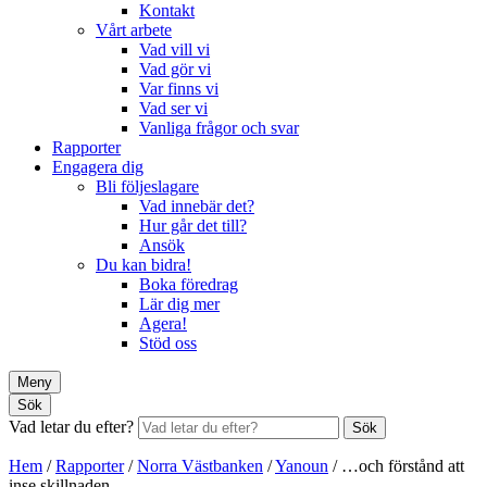
Kontakt
Vårt arbete
Vad vill vi
Vad gör vi
Var finns vi
Vad ser vi
Vanliga frågor och svar
Rapporter
Engagera dig
Bli följeslagare
Vad innebär det?
Hur går det till?
Ansök
Du kan bidra!
Boka föredrag
Lär dig mer
Agera!
Stöd oss
Meny
Sök
Vad letar du efter?
Sök
Hem
/
Rapporter
/
Norra Västbanken
/
Yanoun
/
…och förstånd att
inse skillnaden