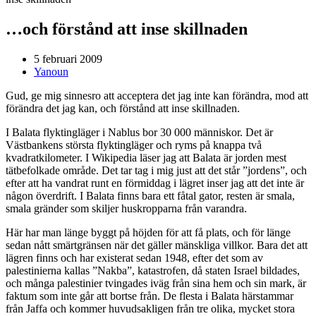
…och förstånd att inse skillnaden
5 februari 2009
Yanoun
Gud, ge mig sinnesro att acceptera det jag inte kan förändra, mod att
förändra det jag kan, och förstånd att inse skillnaden.
I Balata flyktingläger i Nablus bor 30 000 människor. Det är
Västbankens största flyktingläger och ryms på knappa två
kvadratkilometer. I Wikipedia läser jag att Balata är jorden mest
tätbefolkade område. Det tar tag i mig just att det står ”jordens”, och
efter att ha vandrat runt en förmiddag i lägret inser jag att det inte är
någon överdrift. I Balata finns bara ett fåtal gator, resten är smala,
smala gränder som skiljer huskropparna från varandra.
Här har man länge byggt på höjden för att få plats, och för länge
sedan nått smärtgränsen när det gäller mänskliga villkor. Bara det att
lägren finns och har existerat sedan 1948, efter det som av
palestinierna kallas ”Nakba”, katastrofen, då staten Israel bildades,
och många palestinier tvingades iväg från sina hem och sin mark, är
faktum som inte går att bortse från. De flesta i Balata härstammar
från Jaffa och kommer huvudsakligen från tre olika, mycket stora