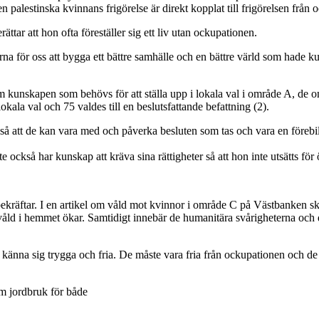
palestinska kvinnans frigörelse är direkt kopplat till frigörelsen från 
ttar att hon ofta föreställer sig ett liv utan ockupationen.
 för oss att bygga ett bättre samhälle och en bättre värld som hade ku
em kunskapen som behövs för att ställa upp i lokala val i område A, de
kala val och 75 valdes till en beslutsfattande befattning (2).
så att de kan vara med och påverka besluten som tas och vara en förebild
te också har kunskap att kräva sina rättigheter så att hon inte utsätts för
ftar. I en artikel om våld mot kvinnor i område C på Västbanken skriver
åld i hemmet ökar. Samtidigt innebär de humanitära svårigheterna och de 
känna sig trygga och fria. De måste vara fria från ockupationen och de p
m jordbruk för både