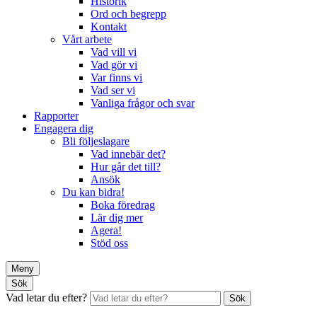
Historik
Ord och begrepp
Kontakt
Vårt arbete
Vad vill vi
Vad gör vi
Var finns vi
Vad ser vi
Vanliga frågor och svar
Rapporter
Engagera dig
Bli följeslagare
Vad innebär det?
Hur går det till?
Ansök
Du kan bidra!
Boka föredrag
Lär dig mer
Agera!
Stöd oss
Meny
Sök
Vad letar du efter?
Sök