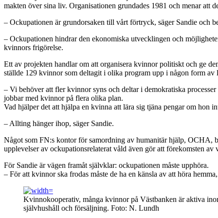
makten över sina liv. Organisationen grundades 1981 och menar att den 
– Ockupationen är grundorsaken till vårt förtryck, säger Sandie och berä
– Ockupationen hindrar den ekonomiska utvecklingen och möjligheterna
kvinnors frigörelse.
Ett av projekten handlar om att organisera kvinnor politiskt och ge d
ställde 129 kvinnor som deltagit i olika program upp i någon form av lo
– Vi behöver att fler kvinnor syns och deltar i demokratiska processer 
jobbar med kvinnor på flera olika plan.
Vad hjälper det att hjälpa en kvinna att lära sig tjäna pengar om hon in
– Allting hänger ihop, säger Sandie.
Något som FN:s kontor för samordning av humanitär hjälp, OCHA, bekrä
upplevelser av ockupationsrelaterat våld även gör att förekomsten av v
För Sandie är vägen framåt självklar: ockupationen måste upphöra.
– För att kvinnor ska frodas måste de ha en känsla av att höra hemma, 
Kvinnokooperativ, många kvinnor på Västbanken är aktiva ino
självhushåll och försäljning. Foto: N. Lundh