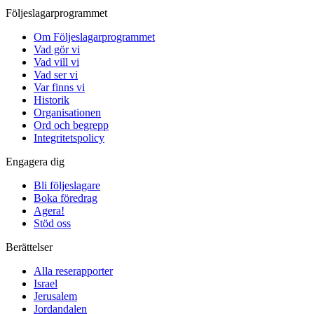
Följeslagarprogrammet
Om Följeslagarprogrammet
Vad gör vi
Vad vill vi
Vad ser vi
Var finns vi
Historik
Organisationen
Ord och begrepp
Integritetspolicy
Engagera dig
Bli följeslagare
Boka föredrag
Agera!
Stöd oss
Berättelser
Alla reserapporter
Israel
Jerusalem
Jordandalen