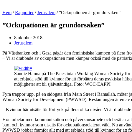
Hem
/
Rapporter
/
Jerusalem
/
”Ockupationen är grundorsaken”
”Ockupationen är grundorsaken”
8 oktober 2018
Jerusalem
På Västbanken och i Gaza pågår den feministiska kampen på flera fro
– Vi är drabbade av ockupationen men kämpar också med de patriarka
Sandie Hanna på The Palestinian Working Woman Society for 
att erbjuda stöd till kvinnor för att förbättra deras psykiska häls
möjligheter att bli självständiga. Foto: WCC-EAPPI
Fyra trappor upp, på en sidogata från Main Street i Ramallah, möter j
Woman Society for Development (PWWSD). Restaurangen är en av deras
– Kvinnor här utsätts för förtryck på flera olika nivåer. Vi är drab
Hon arbetar med kommunikation och påverkansarbete och berättar att arb
barn och kvinnor som utsatts för ockupationsrelaterat våld. Nu använd
PWWSD jobbar framför allt med att erbjuda stöd till kvinnor för att fö