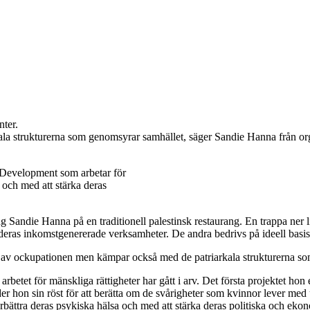
nter.
la strukturerna som genomsyrar samhället, säger Sandie Hanna från o
Development som arbetar för
a och med att stärka deras
ag Sandie Hanna på en traditionell palestinsk restaurang. En trappa ne
 inkomstgenererade verksamheter. De andra bedrivs på ideell basis f
bade av ockupationen men kämpar också med de patriarkala strukturerna s
etet för mänskliga rättigheter har gått i arv. Det första projektet hon 
er hon sin röst för att berätta om de svårigheter som kvinnor lever med
rbättra deras psykiska hälsa och med att stärka deras politiska och eko