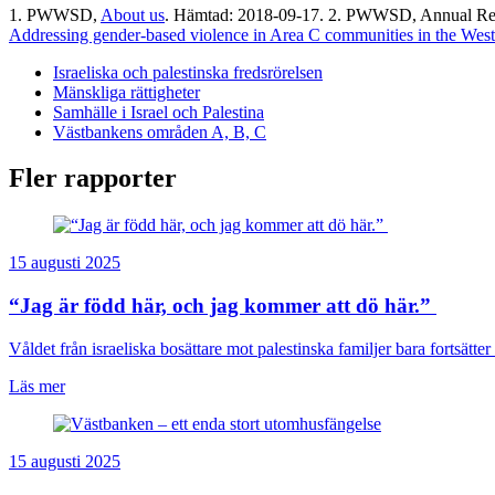
1. PWWSD,
About us
. Hämtad: 2018-09-17. 2. PWWSD, Annual Repor
Addressing gender-based violence in Area C communities in the Wes
Israeliska och palestinska fredsrörelsen
Mänskliga rättigheter
Samhälle i Israel och Palestina
Västbankens områden A, B, C
Fler rapporter
15 augusti 2025
“Jag är född här, och jag kommer att dö här.”
Våldet från israeliska bosättare mot palestinska familjer bara fortsätter 
Läs mer
15 augusti 2025