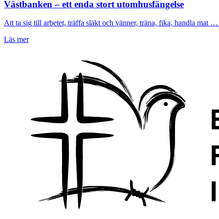
Västbanken – ett enda stort utomhusfängelse
Att ta sig till arbetet, träffa släkt och vänner, träna, fika, handla mat … 
Läs mer