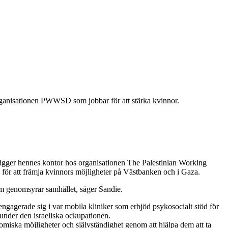
rganisationen PWWSD som jobbar för att stärka kvinnor.
r ligger hennes kontor hos organisationen The Palestinian Working
ör att främja kvinnors möjligheter på Västbanken och i Gaza.
om genomsyrar samhället, säger Sandie.
engagerade sig i var mobila kliniker som erbjöd psykosocialt stöd för
 under den israeliska ockupationen.
nomiska möjligheter och självständighet genom att hjälpa dem att ta