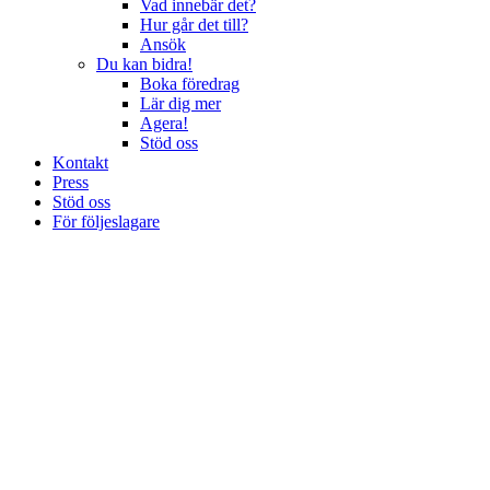
Vad innebär det?
Hur går det till?
Ansök
Du kan bidra!
Boka föredrag
Lär dig mer
Agera!
Stöd oss
Kontakt
Press
Stöd oss
För följeslagare