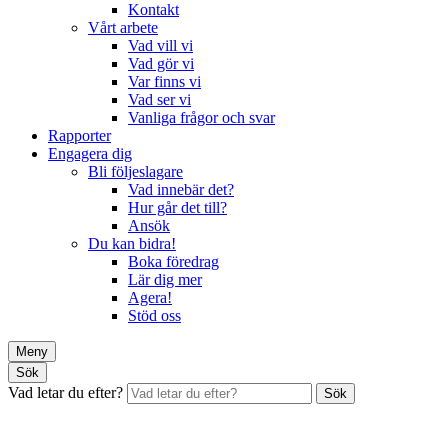
Kontakt
Vårt arbete
Vad vill vi
Vad gör vi
Var finns vi
Vad ser vi
Vanliga frågor och svar
Rapporter
Engagera dig
Bli följeslagare
Vad innebär det?
Hur går det till?
Ansök
Du kan bidra!
Boka föredrag
Lär dig mer
Agera!
Stöd oss
Meny
Sök
Vad letar du efter?
Sök