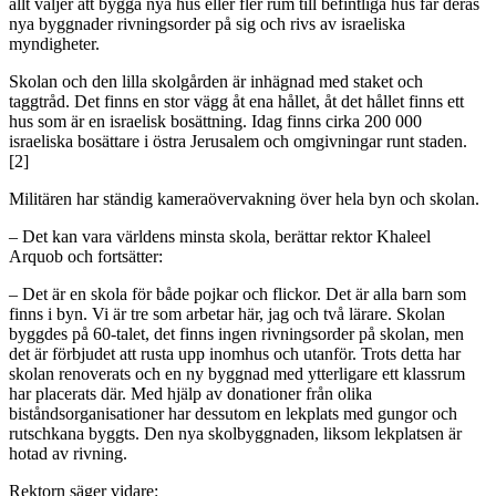
allt väljer att bygga nya hus eller fler rum till befintliga hus får deras
nya byggnader rivningsorder på sig och rivs av israeliska
myndigheter.
Skolan och den lilla skolgården är inhägnad med staket och
taggtråd. Det finns en stor vägg åt ena hållet, åt det hållet finns ett
hus som är en israelisk bosättning. Idag finns cirka 200 000
israeliska bosättare i östra Jerusalem och omgivningar runt staden.
[2]
Militären har ständig kameraövervakning över hela byn och skolan.
– Det kan vara världens minsta skola, berättar rektor Khaleel
Arquob och fortsätter:
– Det är en skola för både pojkar och flickor. Det är alla barn som
finns i byn. Vi är tre som arbetar här, jag och två lärare. Skolan
byggdes på 60-talet, det finns ingen rivningsorder på skolan, men
det är förbjudet att rusta upp inomhus och utanför. Trots detta har
skolan renoverats och en ny byggnad med ytterligare ett klassrum
har placerats där. Med hjälp av donationer från olika
biståndsorganisationer har dessutom en lekplats med gungor och
rutschkana byggts. Den nya skolbyggnaden, liksom lekplatsen är
hotad av rivning.
Rektorn säger vidare: