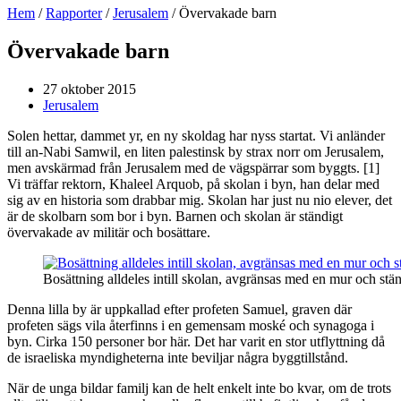
Hem
/
Rapporter
/
Jerusalem
/
Övervakade barn
Övervakade barn
27 oktober 2015
Jerusalem
Solen hettar, dammet yr, en ny skoldag har nyss startat. Vi anländer
till an-Nabi Samwil, en liten palestinsk by strax norr om Jerusalem,
men avskärmad från Jerusalem med de vägspärrar som byggts. [1]
Vi träffar rektorn, Khaleel Arquob, på skolan i byn, han delar med
sig av en historia som drabbar mig. Skolan har just nu nio elever, det
är de skolbarn som bor i byn. Barnen och skolan är ständigt
övervakade av militär och bosättare.
Bosättning alldeles intill skolan, avgränsas med en mur och st
Denna lilla by är uppkallad efter profeten Samuel, graven där
profeten sägs vila återfinns i en gemensam moské och synagoga i
byn. Cirka 150 personer bor här. Det har varit en stor utflyttning då
de israeliska myndigheterna inte beviljar några byggtillstånd.
När de unga bildar familj kan de helt enkelt inte bo kvar, om de trots