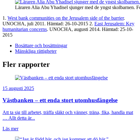
Läraren Alia Abu Yhadisel sjunger med de yngst skolbarnen. 
1.
West bank communities on the Jerusalem side of the barrier
.
UNOCHA, juli 2011. Hämtad: 26-10-2015 2.
East Jerusalem: Key
humanitarian concerns
. UNOCHA, augusti 2014. Hämtad: 25-10-
2015
Bosättare och bosättningar
Mänskliga rättigheter
Fler rapporter
15 augusti 2025
Västbanken – ett enda stort utomhusfängelse
Att ta sig till arbetet, träffa släkt och vänner, träna, fika, handla mat
… Allt detta är...
Läs mer