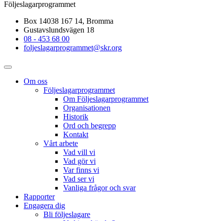
Följeslagarprogrammet
Box 14038 167 14, Bromma
Gustavslundsvägen 18
08 - 453 68 00
foljeslagarprogrammet@skr.org
Om oss
Följeslagarprogrammet
Om Följeslagarprogrammet
Organisationen
Historik
Ord och begrepp
Kontakt
Vårt arbete
Vad vill vi
Vad gör vi
Var finns vi
Vad ser vi
Vanliga frågor och svar
Rapporter
Engagera dig
Bli följeslagare