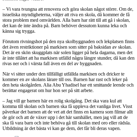
– Vi vara tvungna att renovera och göra skolan något större. Om de,
israeliska myndigheterna, väljer att riva en skola, då kommer de få
stora problem med omvärlden. Alla barn har rätt till att gå i skolan,
det kan de inte ändra på. Barn behöver dessutom kunna leka och
känna sig trygga.
Förutom rivningshot på den nya skolbyggnaden och lekplatsen finns
det även restriktioner på markisen som sitter på baksidan av skolan.
Det är en skön skuggplats när solen ligger på hela dagarna, men det
är inte tillåtet att ha markisen utfälld några längre stunder, då kan den
rivas ner och i värsta fall även en del av byggnaden.
När vi sitter under den tillfälligt utfällda markisen och dricker te
kommer en av skolans lärare till oss. Barnen har rast och leker på
den heta skolgården. Alia Abu Yhadisel har ett smittande leende och
berättar engagerat om hur hon ser på sitt arbete.
– Jag vill ge barnen här en rolig skolgång. Det ska vara kul att
komma till skolan och barnen ska få uppleva det vanliga livet. Visst
påverkar det barnen att de vet att det finns en kamera som filmar allt
de gör och att de växer upp i det här samhället, men jag vill att de
ska få vara barn och inte behöva gå till skolan med oro eller rädsla.
Utbildning är det bästa vi kan ge dem, det får bli deras vapen.