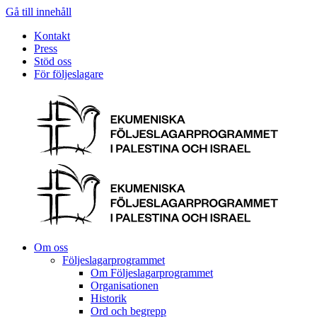
Gå till innehåll
Kontakt
Press
Stöd oss
För följeslagare
Om oss
Följeslagarprogrammet
Om Följeslagarprogrammet
Organisationen
Historik
Ord och begrepp