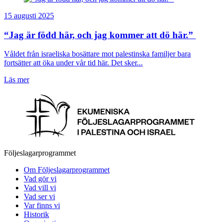
15 augusti 2025
“Jag är född här, och jag kommer att dö här.”
Våldet från israeliska bosättare mot palestinska familjer bara
fortsätter att öka under vår tid här. Det sker...
Läs mer
Följeslagarprogrammet
Om Följeslagarprogrammet
Vad gör vi
Vad vill vi
Vad ser vi
Var finns vi
Historik