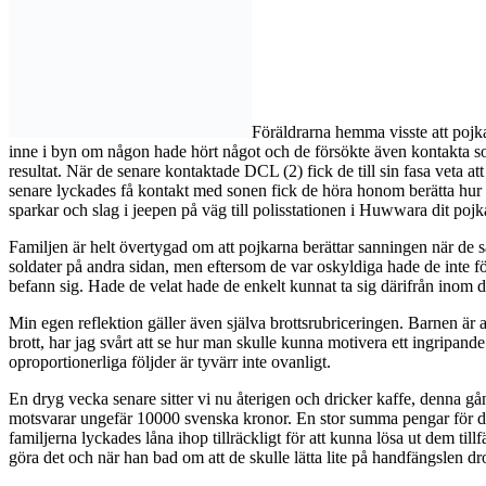
Föräldrarna hemma visste att pojkar
inne i byn om någon hade hört något och de försökte även kontakta sone
resultat. När de senare kontaktade DCL (2) fick de till sin fasa veta 
senare lyckades få kontakt med sonen fick de höra honom berätta hur 
sparkar och slag i jeepen på väg till polisstationen i Huwwara dit pojk
Familjen är helt övertygad om att pojkarna berättar sanningen när de s
soldater på andra sidan, men eftersom de var oskyldiga hade de inte förs
befann sig. Hade de velat hade de enkelt kunnat ta sig därifrån inom de
Min egen reflektion gäller även själva brottsrubriceringen. Barnen är a
brott, har jag svårt att se hur man skulle kunna motivera ett ingripand
oproportionerliga följder är tyvärr inte ovanligt.
En dryg vecka senare sitter vi nu återigen och dricker kaffe, denna g
motsvarar ungefär 10000 svenska kronor. En stor summa pengar för dessa
familjerna lyckades låna ihop tillräckligt för att kunna lösa ut dem til
göra det och när han bad om att de skulle lätta lite på handfängslen d