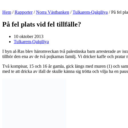
Hem
/
Rapporter
/
Norra Västbanken
/
Tulkarem-Qalqiliya
/
På fel pla
På fel plats vid fel tillfälle?
10 oktober 2013
Tulkarem-Qalqiliya
I byn al-Ras blev häromveckan två palestinska barn arresterade av israe
tillhör den ena av de två pojkarnas familj. Vi dricker kaffe och prat
Två kompisar, 15 och 16 år gamla, gick längs med muren (1) och samlade
med te att dricka av ifall de skulle känna sig trötta och vilja ha en paus