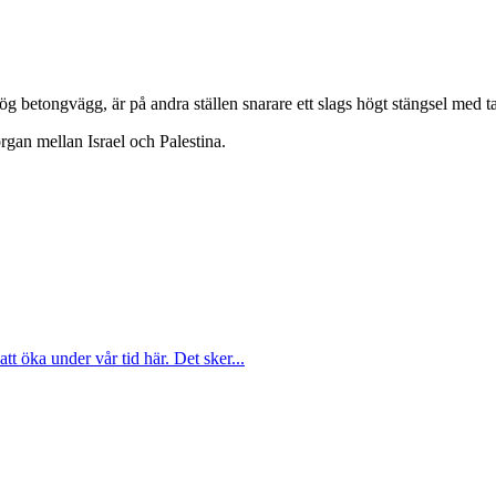
 betongvägg, är på andra ställen snarare ett slags högt stängsel med tagg
rgan mellan Israel och Palestina.
att öka under vår tid här. Det sker...