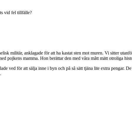
ts vid fel tillfälle?
lisk militär, anklagade för att ha kastat sten mot muren. Vi sitter utanf
ar med pojkens mamma. Hon berättar den med våra mått mätt otroliga histo
 ved för att sälja inne i byn och på så sätt tjäna lite extra pengar. D
.