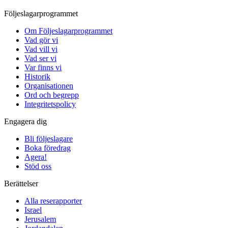
Följeslagarprogrammet
Om Följeslagarprogrammet
Vad gör vi
Vad vill vi
Vad ser vi
Var finns vi
Historik
Organisationen
Ord och begrepp
Integritetspolicy
Engagera dig
Bli följeslagare
Boka föredrag
Agera!
Stöd oss
Berättelser
Alla reserapporter
Israel
Jerusalem