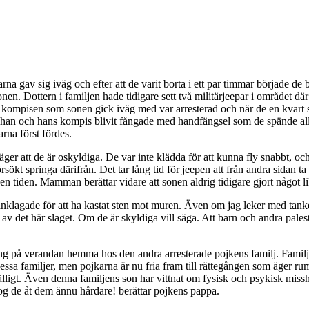
na gav sig iväg och efter att de varit borta i ett par timmar började de 
n. Dottern i familjen hade tidigare sett två militärjeepar i området där
att kompisen som sonen gick iväg med var arresterad och när de en kvart s
han och hans kompis blivit fångade med handfängsel som de spände alld
arna först fördes.
äger att de är oskyldiga. De var inte klädda för att kunna fly snabbt, o
ökt springa därifrån. Det tar lång tid för jeepen att från andra sidan ta
n tiden. Mamman berättar vidare att sonen aldrig tidigare gjort något lik
nklagade för att ha kastat sten mot muren. Även om jag leker med tanken p
e av det här slaget. Om de är skyldiga vill säga. Att barn och andra pales
ång på verandan hemma hos den andra arresterade pojkens familj. Familje
 familjer, men pojkarna är nu fria fram till rättegången som äger rum i
lfälligt. Även denna familjens son har vittnat om fysisk och psykisk miss
rog de åt dem ännu hårdare! berättar pojkens pappa.