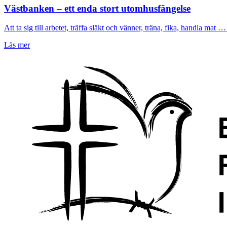
Västbanken – ett enda stort utomhusfängelse
Att ta sig till arbetet, träffa släkt och vänner, träna, fika, handla mat … 
Läs mer