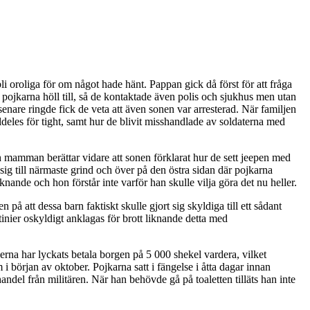
bli oroliga för om något hade hänt. Pappan gick då först för att fråga
 pojkarna höll till, så de kontaktade även polis och sjukhus men utan
enare ringde fick de veta att även sonen var arresterad. När familjen
eles för tight, samt hur de blivit misshandlade av soldaterna med
ch mamman berättar vidare att sonen förklarat hur de sett jeepen med
 sig till närmaste grind och över på den östra sidan där pojkarna
nande och hon förstår inte varför han skulle vilja göra det nu heller.
å att dessa barn faktiskt skulle gjort sig skyldiga till ett sådant
tinier oskyldigt anklagas för brott liknande detta med
rna har lyckats betala borgen på 5 000 shekel vardera, vilket
 början av oktober. Pojkarna satt i fängelse i åtta dagar innan
handel från militären. När han behövde gå på toaletten tilläts han inte