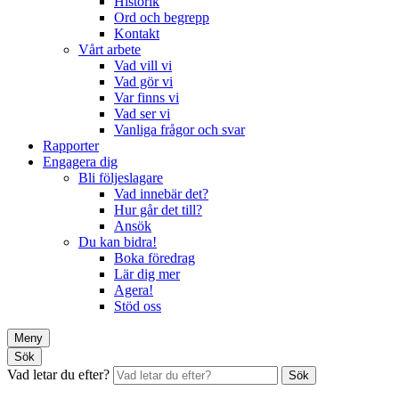
Historik
Ord och begrepp
Kontakt
Vårt arbete
Vad vill vi
Vad gör vi
Var finns vi
Vad ser vi
Vanliga frågor och svar
Rapporter
Engagera dig
Bli följeslagare
Vad innebär det?
Hur går det till?
Ansök
Du kan bidra!
Boka föredrag
Lär dig mer
Agera!
Stöd oss
Meny
Sök
Vad letar du efter?
Sök