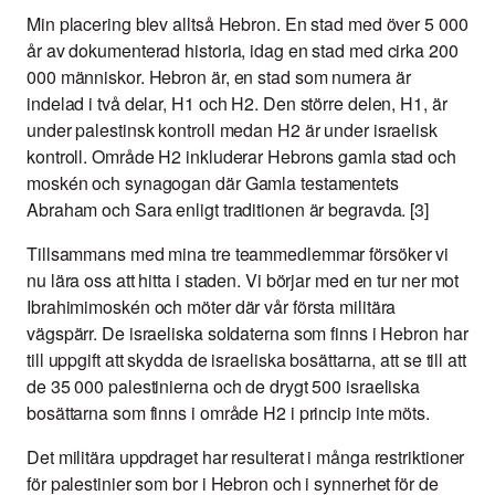
Min placering blev alltså Hebron. En stad med över 5 000
år av dokumenterad historia, idag en stad med cirka 200
000 människor. Hebron är, en stad som numera är
indelad i två delar, H1 och H2. Den större delen, H1, är
under palestinsk kontroll medan H2 är under israelisk
kontroll. Område H2 inkluderar Hebrons gamla stad och
moskén och synagogan där Gamla testamentets
Abraham och Sara enligt traditionen är begravda. [3]
Tillsammans med mina tre teammedlemmar försöker vi
nu lära oss att hitta i staden. Vi börjar med en tur ner mot
Ibrahimimoskén och möter där vår första militära
vägspärr. De israeliska soldaterna som finns i Hebron har
till uppgift att skydda de israeliska bosättarna, att se till att
de 35 000 palestinierna och de drygt 500 israeliska
bosättarna som finns i område H2 i princip inte möts.
Det militära uppdraget har resulterat i många restriktioner
för palestinier som bor i Hebron och i synnerhet för de