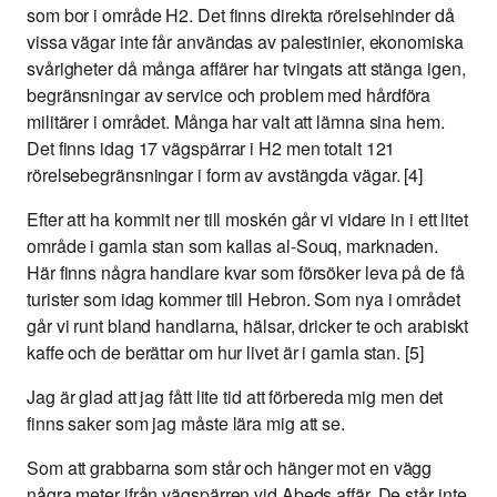
som bor i område H2. Det finns direkta rörelsehinder då
vissa vägar inte får användas av palestinier, ekonomiska
svårigheter då många affärer har tvingats att stänga igen,
begränsningar av service och problem med hårdföra
militärer i området. Många har valt att lämna sina hem.
Det finns idag 17 vägspärrar i H2 men totalt 121
rörelsebegränsningar i form av avstängda vägar. [4]
Efter att ha kommit ner till moskén går vi vidare in i ett litet
område i gamla stan som kallas al-Souq, marknaden.
Här finns några handlare kvar som försöker leva på de få
turister som idag kommer till Hebron. Som nya i området
går vi runt bland handlarna, hälsar, dricker te och arabiskt
kaffe och de berättar om hur livet är i gamla stan. [5]
Jag är glad att jag fått lite tid att förbereda mig men det
finns saker som jag måste lära mig att se.
Som att grabbarna som står och hänger mot en vägg
några meter ifrån vägspärren vid Abeds affär. De står inte