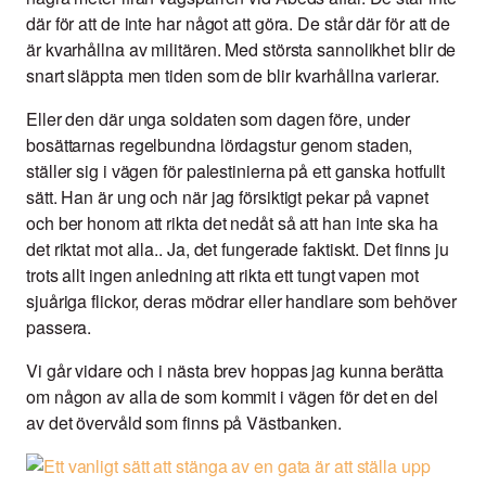
där för att de inte har något att göra. De står där för att de
är kvarhållna av militären. Med största sannolikhet blir de
snart släppta men tiden som de blir kvarhållna varierar.
Eller den där unga soldaten som dagen före, under
bosättarnas regelbundna lördagstur genom staden,
ställer sig i vägen för palestinierna på ett ganska hotfullt
sätt. Han är ung och när jag försiktigt pekar på vapnet
och ber honom att rikta det nedåt så att han inte ska ha
det riktat mot alla.. Ja, det fungerade faktiskt. Det finns ju
trots allt ingen anledning att rikta ett tungt vapen mot
sjuåriga flickor, deras mödrar eller handlare som behöver
passera.
Vi går vidare och i nästa brev hoppas jag kunna berätta
om någon av alla de som kommit i vägen för det en del
av det övervåld som finns på Västbanken.