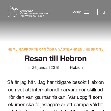
Gå
till
Sök
Meny
innehåll
Vad
Sök
letar
du
efter?
HEM
/
RAPPORTER
/
SÖDRA VÄSTBANKEN
/
HEBRON
/
Resan till Hebron
26 januari 2015
Hebron
Så är jag här. Jag har tidigare besökt Hebron
och vet att internationell närvaro gör skillnad
för den vanliga människan. Vår uppgift som
ekumeniska följeslagare är att dämpa våldet