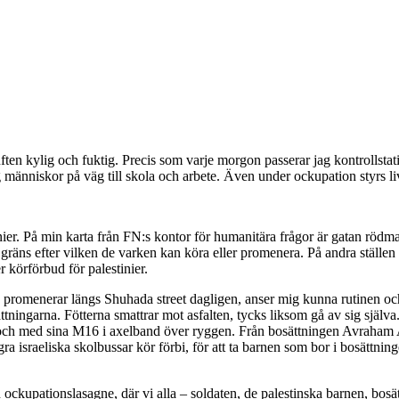
 kylig och fuktig. Precis som varje morgon passerar jag kontrollstatio
 människor på väg till skola och arbete. Även under ockupation styrs liv
nier. På min karta från FN:s kontor för humanitära frågor är gatan rödmark
räns efter vilken de varken kan köra eller promenera. På andra ställen
 körförbud för palestinier.
 promenerar längs Shuhada street dagligen, anser mig kunna rutinen oc
sättningarna. Fötterna smattrar mot asfalten, tycks liksom gå av sig sjä
ts och med sina M16 i axelband över ryggen. Från bosättningen Avraham 
israeliska skolbussar kör förbi, för att ta barnen som bor i bosättning
ockupationslasagne, där vi alla – soldaten, de palestinska barnen, bosä