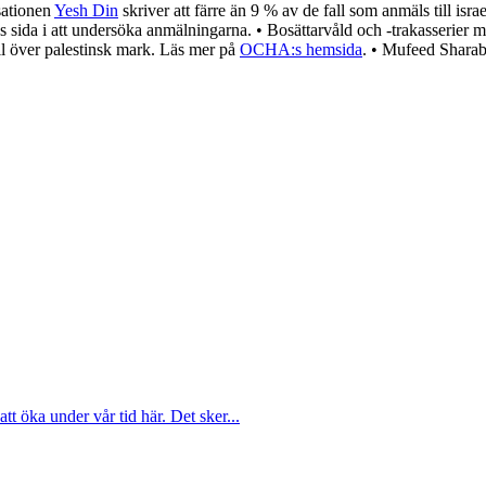
isationen
Yesh Din
skriver att färre än 9 % av de fall som anmäls till isra
sida i att undersöka anmälningarna. • Bosättarvåld och -trakasserier mot
l över palestinsk mark. Läs mer på
OCHA:s hemsida
. • Mufeed Sharaba
att öka under vår tid här. Det sker...