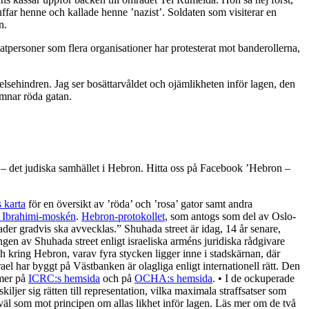
ffar henne och kallade henne ’nazist’. Soldaten som visiterar en
n.
vatpersoner som flera organisationer har protesterat mot banderollerna,
relsehindren. Jag ser bosättarvåldet och ojämlikheten inför lagen, den
ämnar röda gatan.
) – det judiska samhället i Hebron. Hitta oss på Facebook ’Hebron –
karta
för en översikt av ’röda’ och ’rosa’ gator samt andra
i Ibrahimi-moskén
.
Hebron-protokollet
, som antogs som del av Oslo-
der gradvis ska avvecklas.” Shuhada street är idag, 14 år senare,
ngen av Shuhada street enligt israeliska arméns juridiska rådgivare
ch kring Hebron, varav fyra stycken ligger inne i stadskärnan, där
ael har byggt på Västbanken är olagliga enligt internationell rätt. Den
 mer på
ICRC:s hemsida
och på
OCHA:s hemsida
. • I de ockuperade
kiljer sig rätten till representation, vilka maximala straffsatser som
äl som mot principen om allas likhet inför lagen. Läs mer om de två