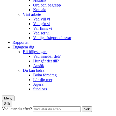
Historik
Ord och begrepp
Kontakt
Vårt arbete
Vad vill vi
Vad gör vi
Var finns vi
Vad ser vi
Vanliga frågor och svar
Rapporter
Engagera dig
Bli följeslagare
Vad innebär det?
Hur går det till?
Ansök
Du kan bidra!
Boka föredrag
Lär dig mer
Agera!
Stöd oss
Meny
Sök
Vad letar du efter?
Sök