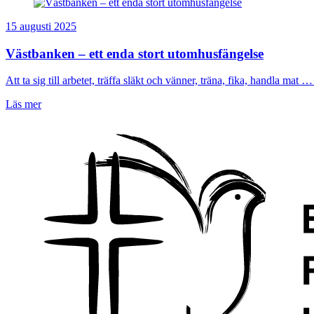
15 augusti 2025
Västbanken – ett enda stort utomhusfängelse
Att ta sig till arbetet, träffa släkt och vänner, träna, fika, handla mat … 
Läs mer