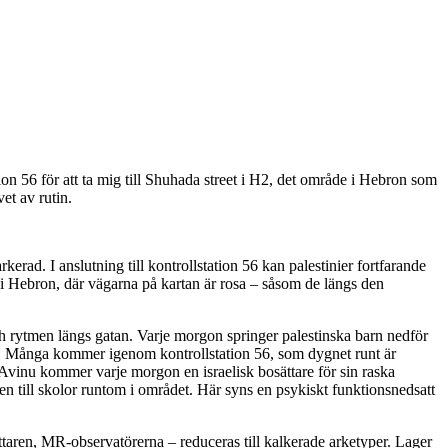
n 56 för att ta mig till Shuhada street i H2, det område i Hebron som
et av rutin.
erad. I anslutning till kontrollstation 56 kan palestinier fortfarande
 i Hebron, där vägarna på kartan är rosa – såsom de längs den
h rytmen längs gatan. Varje morgon springer palestinska barn nedför
lva. Många kommer igenom kontrollstation 56, som dygnet runt är
Avinu kommer varje morgon en israelisk bosättare för sin raska
en till skolor runtom i området. Här syns en psykiskt funktionsnedsatt
ttaren, MR-observatörerna – reduceras till kalkerade arketyper. Lager