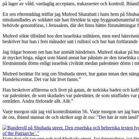
på lager av våld, vardaglig acceptans, trakasserier och kontroll. Ibland
En sen eftermiddag träffar jag Mufeed Sharabati i hans hem på Shuhada 
misshandlades av soldater när han försökte ta upp byggnadsmaterial till
behövde genomföras, i Jerusalem, där det finns bättre förutsättningar f
Mufeed sökte tillstånd hos den israeliska militären, men med hänvisning 
beskriver hur han i fem månader satt i rullstol och hur han fortfarand
Jag frågar honom om han har anmält händelsen. Mufeed skakar på huvudet
är mycket höga, något som bland annat har påtalats av den israeliska o
förstnämnda döms enligt israelisk civilrätt medan palestinier döms i mil
Mufeed berättar för mig om Shuhada street, hur gatan innan den stängde
Handelscentrat. Det var här livet fanns.”
Han beskriver affärerna och livet på gatan, de turkiska baden och kaf
var palestinier, de som skadades var palestinier, de som straffades v
områden. Andra förlorade allt. Allt.”
Varje morgon står jag vid kontrollstation 56. Varje morgon ser jag barn
de oss, ibland stannar de och skriker argt åt oss: ”Det här är mitt land!
Varje dag går jag upp och ned Shuhada street. Jag fotograferar, jag f