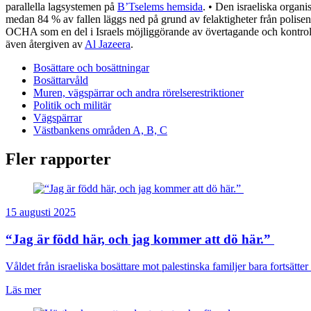
parallella lagsystemen på
B’Tselems hemsida
. • Den israeliska organ
medan 84 % av fallen läggs ned på grund av felaktigheter från polisens 
OCHA som en del i Israels möjliggörande av övertagande och kontrol
även återgiven av
Al Jazeera
.
Bosättare och bosättningar
Bosättarvåld
Muren, vägspärrar och andra rörelserestriktioner
Politik och militär
Vägspärrar
Västbankens områden A, B, C
Fler rapporter
15 augusti 2025
“Jag är född här, och jag kommer att dö här.”
Våldet från israeliska bosättare mot palestinska familjer bara fortsätter 
Läs mer