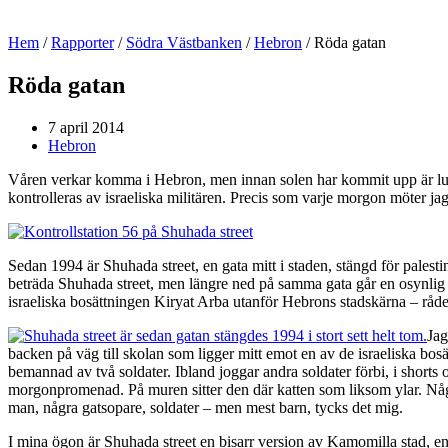
Hem
/
Rapporter
/
Södra Västbanken
/
Hebron
/
Röda gatan
Röda gatan
7 april 2014
Hebron
Våren verkar komma i Hebron, men innan solen har kommit upp är luften
kontrolleras av israeliska militären. Precis som varje morgon möter jag
Sedan 1994 är Shuhada street, en gata mitt i staden, stängd för palesti
beträda Shuhada street, men längre ned på samma gata går en osynlig g
israeliska bosättningen Kiryat Arba utanför Hebrons stadskärna – råder
Jag
backen på väg till skolan som ligger mitt emot en av de israeliska bo
bemannad av två soldater. Ibland joggar andra soldater förbi, i shor
morgonpromenad. På muren sitter den där katten som liksom ylar. Några 
man, några gatsopare, soldater – men mest barn, tycks det mig.
I mina ögon är Shuhada street en bisarr version av Kamomilla stad, en 