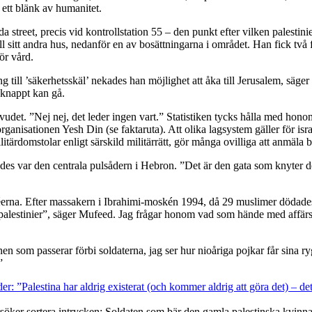
 ett blänk av humanitet.
street, precis vid kontrollstation 55 – den punkt efter vilken palestini
 sitt andra hus, nedanför en av bosättningarna i området. Han fick två f
ör vård.
till ’säkerhetsskäl’ nekades han möjlighet att åka till Jerusalem, säger h
e knappt kan gå.
. ”Nej nej, det leder ingen vart.” Statistiken tycks hålla med honom, tr
rganisationen Yesh Din (se faktaruta). Att olika lagsystem gäller för isr
itärdomstolar enligt särskild militärrätt, gör många ovilliga att anmäla b
s var den centrala pulsådern i Hebron. ”Det är den gata som knyter den 
éerna. Efter massakern i Ibrahimi-moskén 1994, då 29 muslimer dödades 
ar palestinier”, säger Mufeed. Jag frågar honom vad som hände med affär
en som passerar förbi soldaterna, jag ser hur nioåriga pojkar får sina ry
”
örsöker sortera intrycken: Soldaten som bär den gamla palestinska kvinn