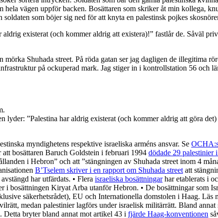
m hela vägen uppför backen. Bosättaren som skriker åt min kollega, knu
soldaten som böjer sig ned för att knyta en palestinsk pojkes skosnöre
aldrig existerat (och kommer aldrig att existera)!” fastlår de. Såväl pri
en mörka Shuhada street. På röda gatan ser jag dagligen de illegitima rö
frastruktur på ockuperad mark. Jag stiger in i kontrollstation 56 och l
m.
n lyder: ”Palestina har aldrig existerat (och kommer aldrig att göra det
stinska myndighetens respektive israeliska arméns ansvar. Se
OCHA:s 
r att bosättaren Baruch Goldstein i februari 1994
dödade 29 palestinier 
hållanden i Hebron” och att ”stängningen av Shuhada street inom 4 måna
ganisationen
B’Tselem skriver i en rapport om Shuhada street
att stängni
 avstängd har utfärdats. • Flera
israeliska bosättningar
har etablerats i o
ever i bosättningen Kiryat Arba utanför Hebron. • De bosättningar som Isr
inklusive säkerhetsrådet), EU och Internationella domstolen i Haag. Läs
ilrätt, medan palestinier lagförs under israelisk militärrätt. Bland annat s
n. Detta bryter bland annat mot artikel 43 i
fjärde Haag-konventionen
såv