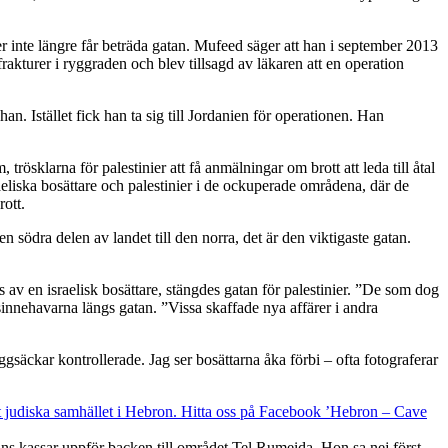
er inte längre får beträda gatan. Mufeed säger att han i september 2013
rakturer i ryggraden och blev tillsagd av läkaren att en operation
an. Istället fick han ta sig till Jordanien för operationen. Han
ösklarna för palestinier att få anmälningar om brott att leda till åtal
aeliska bosättare och palestinier i de ockuperade områdena, där de
rott.
södra delen av landet till den norra, det är den viktigaste gatan.
av en israelisk bosättare, stängdes gatan för palestinier. ”De som dog
sinnehavarna längs gatan. ”Vissa skaffade nya affärer i andra
ggsäckar kontrollerade. Jag ser bosättarna åka förbi – ofta fotograferar
ans kassar uppför backen till området Tel Rumeida. Hon sa nej först,