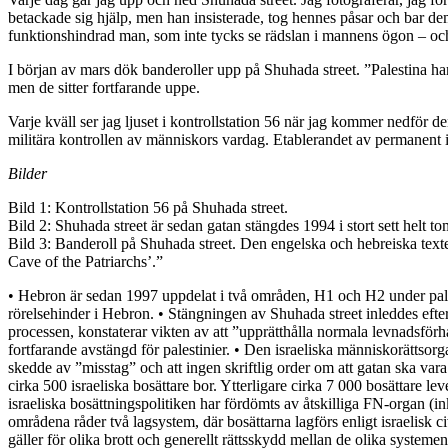
betackade sig hjälp, men han insisterade, tog hennes påsar och bar de
funktionshindrad man, som inte tycks se rädslan i mannens ögon – och 
I början av mars dök banderoller upp på Shuhada street. ”Palestina har 
men de sitter fortfarande uppe.
Varje kväll ser jag ljuset i kontrollstation 56 när jag kommer nedför d
militära kontrollen av människors vardag. Etablerandet av permanent in
Bilder
Bild 1: Kontrollstation 56 på Shuhada street.
Bild 2: Shuhada street är sedan gatan stängdes 1994 i stort sett helt to
Bild 3: Banderoll på Shuhada street. Den engelska och hebreiska texte
Cave of the Patriarchs’.”
• Hebron är sedan 1997 uppdelat i två områden, H1 och H2 under pale
rörelsehinder i Hebron. • Stängningen av Shuhada street inleddes efte
processen, konstaterar vikten av att ”upprätthålla normala levnadsför
fortfarande avstängd för palestinier. • Den israeliska människorättsor
skedde av ”misstag” och att ingen skriftlig order om att gatan ska vara
cirka 500 israeliska bosättare bor. Ytterligare cirka 7 000 bosättare l
israeliska bosättningspolitiken har fördömts av åtskilliga FN-organ (
områdena råder två lagsystem, där bosättarna lagförs enligt israelisk civ
gäller för olika brott och generellt rättsskydd mellan de olika systeme