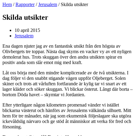
Hem
/
Rapporter
/
Jerusalem
/
Skilda utsikter
Skilda utsikter
10 april 2015
Jerusalem
Ena dagen njuter jag av en fantastisk utsikt från den högsta av
Olivbergets tre toppar. Nästa dag skyms en vacker vy av ett nyligen
demolerat hus. Trots skuggan över den andra utsikten spirar en
positiv anda som slår emot mig med kraft.
Låt oss börja med den mindre komplicerade av de två utsikterna. I
dag följer vi den snabbt stigande vägen uppför Oljeberget. Solen
skiner och trots att vårluften fortfarande är kylig tar vi snart av ett
lager kläder och söker skuggan. Vi blickar österut. Långt där borta –
bortom Döda havet – skymtar vi Jordanien.
Efter ytterligare någon kilometers promenad vänder vi istället
blickarna västerut och hänförs av Jerusalems välkända silhuett. Mitt
hem för tre månader, när jag som ekumenisk följeslagare ska utgöra
ickevåldslig närvaro och ge stöd åt människor att verka för fred och
försoning.