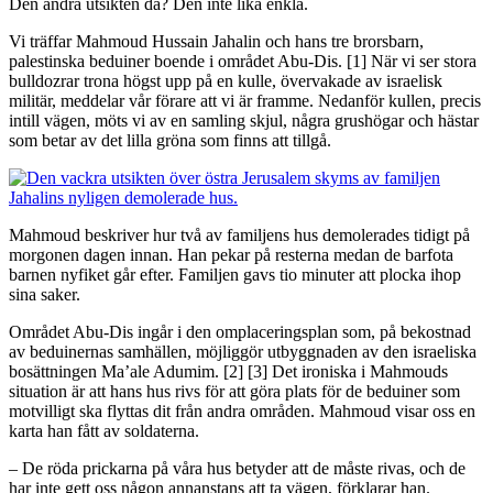
Den andra utsikten då? Den inte lika enkla.
Vi träffar Mahmoud Hussain Jahalin och hans tre brorsbarn,
palestinska beduiner boende i området Abu-Dis. [1] När vi ser stora
bulldozrar trona högst upp på en kulle, övervakade av israelisk
militär, meddelar vår förare att vi är framme. Nedanför kullen, precis
intill vägen, möts vi av en samling skjul, några grushögar och hästar
som betar av det lilla gröna som finns att tillgå.
Mahmoud beskriver hur två av familjens hus demolerades tidigt på
morgonen dagen innan. Han pekar på resterna medan de barfota
barnen nyfiket går efter. Familjen gavs tio minuter att plocka ihop
sina saker.
Området Abu-Dis ingår i den omplaceringsplan som, på bekostnad
av beduinernas samhällen, möjliggör utbyggnaden av den israeliska
bosättningen Ma’ale Adumim. [2] [3] Det ironiska i Mahmouds
situation är att hans hus rivs för att göra plats för de beduiner som
motvilligt ska flyttas dit från andra områden. Mahmoud visar oss en
karta han fått av soldaterna.
– De röda prickarna på våra hus betyder att de måste rivas, och de
har inte gett oss någon annanstans att ta vägen, förklarar han.