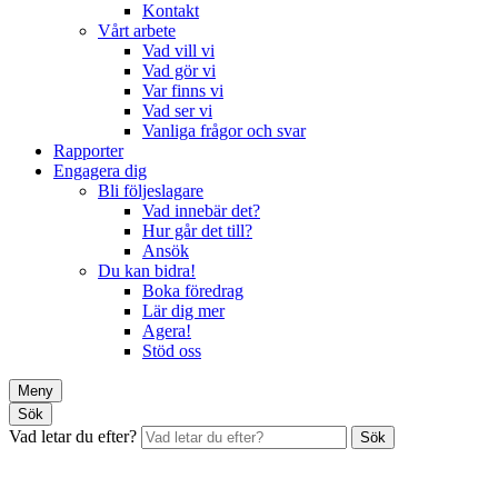
Kontakt
Vårt arbete
Vad vill vi
Vad gör vi
Var finns vi
Vad ser vi
Vanliga frågor och svar
Rapporter
Engagera dig
Bli följeslagare
Vad innebär det?
Hur går det till?
Ansök
Du kan bidra!
Boka föredrag
Lär dig mer
Agera!
Stöd oss
Meny
Sök
Vad letar du efter?
Sök