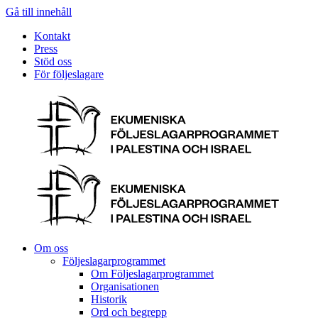
Gå till innehåll
Kontakt
Press
Stöd oss
För följeslagare
Om oss
Följeslagarprogrammet
Om Följeslagarprogrammet
Organisationen
Historik
Ord och begrepp