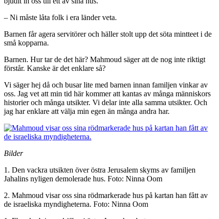
bjudit in oss till ett av sina hus.
– Ni måste låta folk i era länder veta.
Barnen får agera servitörer och häller stolt upp det söta mintteet i de
små kopparna.
Barnen. Hur tar de det här? Mahmoud säger att de nog inte riktigt
förstår. Kanske är det enklare så?
Vi säger hej då och busar lite med barnen innan familjen vinkar av
oss. Jag vet att min tid här kommer att kantas av många människors
historier och många utsikter. Vi delar inte alla samma utsikter. Och
jag har enklare att välja min egen än många andra har.
Bilder
1. Den vackra utsikten över östra Jerusalem skyms av familjen
Jahalins nyligen demolerade hus. Foto: Ninna Oom
2. Mahmoud visar oss sina rödmarkerade hus på kartan han fått av
de israeliska myndigheterna. Foto: Ninna Oom