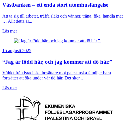
Västbanken – ett enda stort utomhusfängelse
Att ta sig till arbetet, träffa släkt och vänner, träna, fika, handla mat
… Allt detta är...
Läs mer
15 augusti 2025
“Jag är född här, och jag kommer att dö här.”
Våldet från israeliska bosättare mot palestinska familjer bara
fortsätter att öka under vår tid här. Det sker...
Läs mer