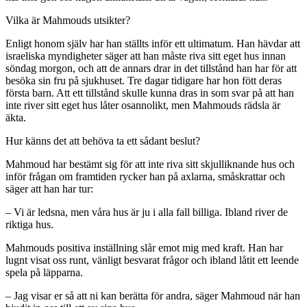
Vilka är Mahmouds utsikter?
Enligt honom själv har han ställts inför ett ultimatum. Han hävdar att
israeliska myndigheter säger att han måste riva sitt eget hus innan
söndag morgon, och att de annars drar in det tillstånd han har för att
besöka sin fru på sjukhuset. Tre dagar tidigare har hon fött deras
första barn. Att ett tillstånd skulle kunna dras in som svar på att han
inte river sitt eget hus låter osannolikt, men Mahmouds rädsla är
äkta.
Hur känns det att behöva ta ett sådant beslut?
Mahmoud har bestämt sig för att inte riva sitt skjulliknande hus och
inför frågan om framtiden rycker han på axlarna, småskrattar och
säger att han har tur:
– Vi är ledsna, men våra hus är ju i alla fall billiga. Ibland river de
riktiga hus.
Mahmouds positiva inställning slår emot mig med kraft. Han har
lugnt visat oss runt, vänligt besvarat frågor och ibland låtit ett leende
spela på läpparna.
– Jag visar er så att ni kan berätta för andra, säger Mahmoud när han