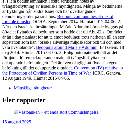
1. Flera beduinsamhällen i östra Jerusalem hotas av
tvångsförflyttning av israeliska myndigheter. Många av beduinerna
är flyktingar från södra Israel och har överhängande
demoleringsorder på sina hus.
Bedouin communities at risk of
forcible transfer
. OCHA. September 2014. Hämtat 2015-04-06. 2.
När den israeliska bosättningen Ma’ale Adumim började byggas på
80-talet flyttades de beduiner som bodde där till Abu-Dis. Området
är än i dag planlagt för att ta emot beduiner, trots närheten till en stor
sopstation som kan ”orsaka allvarliga miljöskador och till och med
vara livshotande”.
Bedouins around Ma’ale Adumim
. B’Tselem. 18
maj 2014. Hämtat 2015-04-06. 3. Enligt internationell rätt är det
förbjudet för en ockuperande makt att tvångsförflytta den
ockuperade befolkningen. Det är även olagligt att flytta sin egen
befolkning till det ockuperade området.
Convention (IV) relative to
the Protection of Civilian Persons in Time of War
. ICRC. Geneva,
12 August 1949. Hämtat 2015-04-06.
Mänskliga rättigheter
Fler rapporter
15 augusti 2025