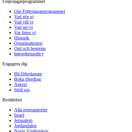
Följeslagarprogrammet
Om Följeslagarprogrammet
Vad gör vi
Vad vill vi
Vad ser vi
Var finns vi
Historik
Organisationen
Ord och begrepp
Integritetspolicy
Engagera dig
Bli följeslagare
Boka föredrag
Agera!
Stöd oss
Berättelser
Alla reserapporter
Israel
Jerusalem
Jordandalen
Norra Västbanken