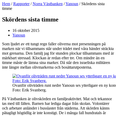
Hem
/
Rapporter
/
Norra Västbanken
/
Yanoun
/
Skördens sista
timme
Skördens sista timme
16 oktober 2015
Yanoun
Som ljudet av ett tungt regn faller oliverna mot presenningen på
marken när vi tillsammans står under trädet med våra händer sträckta
mot grenarna. Den familj jag för stunden plockar tillsammans med är
märkbart stressad. Klockan är redan efter tre. Om mindre än en
timme måste de lämna sina marker. Då står den israeliska militären
inte längre mellan olivmarkerna och bosättarutposterna.
Ovanför olivträden runt nedre Yanoun ses ytterligare en ny konst
Foto: Erik Svanberg.
På Västbanken är olivskörden en familjeaktivitet. Mat och tekannor
tas med till fälten. Barnen har lediga dagar från skolan. Volontärer
och arbetare anländer i busslaster från städerna. Att skörden känns
påtagligt högtidlig är inte konstigt. De i många fall hundratals år