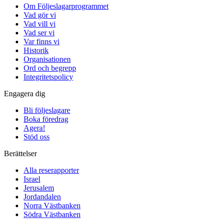
Om Följeslagarprogrammet
Vad gör vi
Vad vill vi
Vad ser vi
Var finns vi
Historik
Organisationen
Ord och begrepp
Integritetspolicy
Engagera dig
Bli följeslagare
Boka föredrag
Agera!
Stöd oss
Berättelser
Alla reserapporter
Israel
Jerusalem
Jordandalen
Norra Västbanken
Södra Västbanken