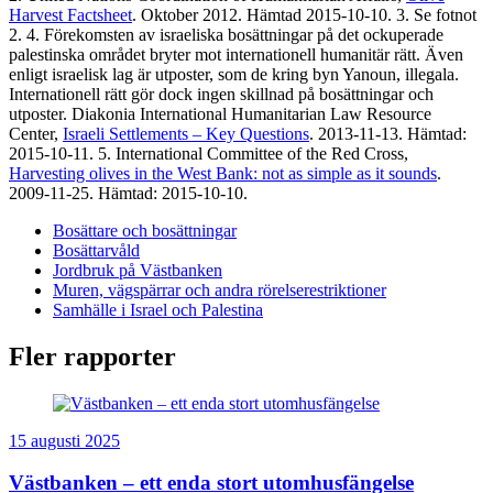
Harvest Factsheet
. Oktober 2012. Hämtad 2015-10-10. 3. Se fotnot
2. 4. Förekomsten av israeliska bosättningar på det ockuperade
palestinska området bryter mot internationell humanitär rätt. Även
enligt israelisk lag är utposter, som de kring byn Yanoun, illegala.
Internationell rätt gör dock ingen skillnad på bosättningar och
utposter. Diakonia International Humanitarian Law Resource
Center,
Israeli Settlements – Key Questions
. 2013-11-13. Hämtad:
2015-10-11. 5. International Committee of the Red Cross,
Harvesting olives in the West Bank: not as simple as it sounds
.
2009-11-25. Hämtad: 2015-10-10.
Bosättare och bosättningar
Bosättarvåld
Jordbruk på Västbanken
Muren, vägspärrar och andra rörelserestriktioner
Samhälle i Israel och Palestina
Fler rapporter
15 augusti 2025
Västbanken – ett enda stort utomhusfängelse