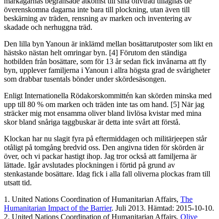
markägarnas begränsade åtkomst till sina olivträd tillägnas de
överenskomna dagarna inte bara till plockning, utan även till
beskärning av träden, rensning av marken och inventering av
skadade och nerhuggna träd.
Den lilla byn Yanoun är inklämd mellan bosättarutposter som likt en
hästsko nästan helt omringar byn. [4] Förutom den ständiga
hotbilden från bosättare, som för 13 år sedan fick invånarna att fly
byn, upplever familjerna i Yanoun i allra högsta grad de svårigheter
som drabbar tusentals bönder under skördesäsongen.
Enligt Internationella Rödakorskommittén kan skörden minska med
upp till 80 % om marken och träden inte tas om hand. [5] När jag
sträcker mig mot ensamma oliver bland livlösa kvistar med mina
skor bland snåriga taggbuskar är detta inte svårt att förstå.
Klockan har nu slagit fyra på eftermiddagen och militärjeepen står
otåligt på tomgång bredvid oss. Den angivna tiden för skörden är
över, och vi packar hastigt ihop. Jag tror också att familjerna är
lättade. Igår avslutades plockningen i förtid på grund av
stenkastande bosättare. Idag fick i alla fall oliverna plockas fram till
utsatt tid.
1. United Nations Coordination of Humanitarian Affairs,
The
Humanitarian Impact of the Barrier
. Juli 2013. Hämtad: 2015-10-10.
2. United Nations Coordination of Humanitarian Affairs,
Olive