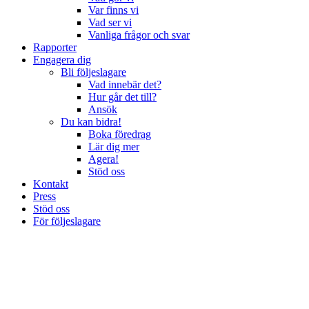
Var finns vi
Vad ser vi
Vanliga frågor och svar
Rapporter
Engagera dig
Bli följeslagare
Vad innebär det?
Hur går det till?
Ansök
Du kan bidra!
Boka föredrag
Lär dig mer
Agera!
Stöd oss
Kontakt
Press
Stöd oss
För följeslagare