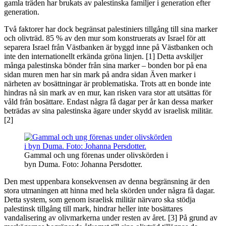
gamla träden har brukats av palestinska familjer i generation efter
generation.
Två faktorer har dock begränsat palestiniers tillgång till sina marker
och olivträd. 85 % av den mur som konstruerats av Israel för att
separera Israel från Västbanken är byggd inne på Västbanken och
inte den internationellt erkända gröna linjen. [1] Detta avskiljer
många palestinska bönder från sina marker – bonden bor på ena
sidan muren men har sin mark på andra sidan Även marker i
närheten av bosättningar är problematiska. Trots att en bonde inte
hindras nå sin mark av en mur, kan risken vara stor att utsättas för
våld från bosättare. Endast några få dagar per år kan dessa marker
beträdas av sina palestinska ägare under skydd av israelisk militär.
[2]
Gammal och ung förenas under olivskörden i
byn Duma. Foto: Johanna Persdotter.
Den mest uppenbara konsekvensen av denna begränsning är den
stora utmaningen att hinna med hela skörden under några få dagar.
Detta system, som genom israelisk militär närvaro ska stödja
palestinsk tillgång till mark, hindrar heller inte bosättares
vandalisering av olivmarkerna under resten av året. [3] På grund av