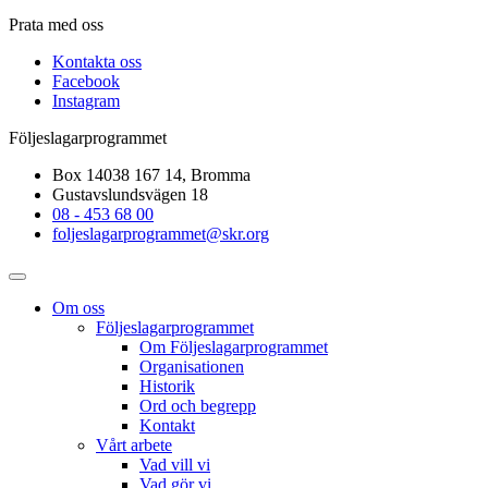
Prata med oss
Kontakta oss
Facebook
Instagram
Följeslagarprogrammet
Box 14038 167 14, Bromma
Gustavslundsvägen 18
08 - 453 68 00
foljeslagarprogrammet@skr.org
Om oss
Följeslagarprogrammet
Om Följeslagarprogrammet
Organisationen
Historik
Ord och begrepp
Kontakt
Vårt arbete
Vad vill vi
Vad gör vi