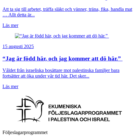
Att ta sig till arbetet, träffa släkt och vänner, träna, fika, handla mat
… Allt detta är...
Läs mer
15 augusti 2025
“Jag är född här, och jag kommer att dö här.”
Våldet från israeliska bosättare mot palestinska familjer bara
fortsätter att öka under vår tid här. Det sker...
Läs mer
Följeslagarprogrammet