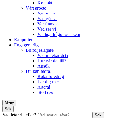
Kontakt
Vårt arbete
Vad vill vi
Vad gör vi
Var finns vi
Vad ser vi
Vanliga frågor och svar
Rapporter
Engagera dig
Bli följeslagare
Vad innebär det?
Hur går det till?
Ansök
Du kan bidra!
Boka föredrag
Lär dig mer
Agera!
Stöd oss
Meny
Sök
Vad letar du efter?
Sök