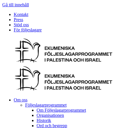
Gå till innehåll
Kontakt
Press
Stöd oss
För följeslagare
Om oss
Följeslagarprogrammet
Om Följeslagarprogrammet
Organisationen
Historik
Ord och begrepp