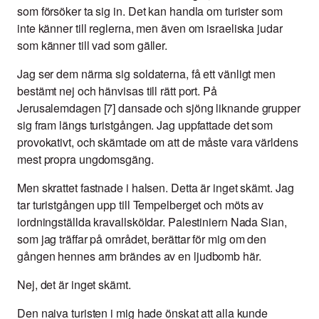
som försöker ta sig in. Det kan handla om turister som
inte känner till reglerna, men även om israeliska judar
som känner till vad som gäller.
Jag ser dem närma sig soldaterna, få ett vänligt men
bestämt nej och hänvisas till rätt port. På
Jerusalemdagen [7] dansade och sjöng liknande grupper
sig fram längs turistgången. Jag uppfattade det som
provokativt, och skämtade om att de måste vara världens
mest propra ungdomsgäng.
Men skrattet fastnade i halsen. Detta är inget skämt. Jag
tar turistgången upp till Tempelberget och möts av
iordningställda kravallsköldar. Palestiniern Nada Sian,
som jag träffar på området, berättar för mig om den
gången hennes arm brändes av en ljudbomb här.
Nej, det är inget skämt.
Den naiva turisten i mig hade önskat att alla kunde