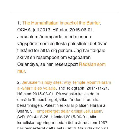
1.
The Humanitarian Impact of the Barrier
.
OCHA. juli 2013. Hämtad 2015-06-01.
Jerusalem är omgärdat med mur och
vägspärrar som de flesta palestinier behöver
tillstånd för att ta sig genom. Jag har tidigare
skrivit en reserapport om vägspärren
Qalandiya, se min reserapport
Rädslan som
mur
.
2.
Jerusalem’s holy sites: why Temple Mount/Haram
al-Sharif is so volatile
. The Telegraph. 2014-11-21.
Hämtad 2015-06-01. På svenska kallas detta
område Tempelberget, vilket är den israeliska
benämningen. Palestinier kallar platsen Haram al-
Sharif. 3.
Tempelberget delar oroligt Jerusalem
.
SvD. 2014-12-28. Hämtad 2015-06-01. Alla
israeliska regeringar sedan östra Jerusalem 1967
har respekterat detta avtal. Att tillåta judisk bön på