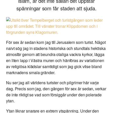
islam, är det inte sällan det uppstår
spänningar som får staden att sjuda.
För sex år sedan kom jag till Jerusalem som turist. Något
naivt sög jag in stadens historiska och stundtals hektiska
atmosfär genom att beundra otaliga vackra kyrkor, lägga
en liten lapp i Västra muren och hänföras av variationen
av religiösa klädslar samtidigt som jag gick vilse bland
marknadens smala gränder.
Nu ser jag all världens turister och pilgrimer här varje
dag. Precis som jag, den gången för sex år sedan, verkar
de inte riktigt se vad som försiggår under den polerade
ytan.
Ytan liknar snarare en extrem ytspänning. Under den