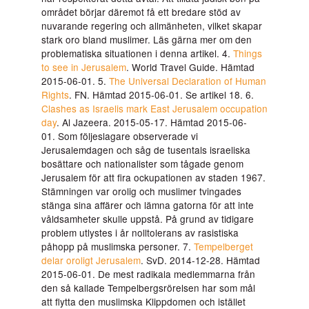
området börjar däremot få ett bredare stöd av
nuvarande regering och allmänheten, vilket skapar
stark oro bland muslimer. Läs gärna mer om den
problematiska situationen i denna artikel. 4.
Things
to see in Jerusalem
. World Travel Guide. Hämtad
2015-06-01. 5.
The Universal Declaration of Human
Rights
. FN. Hämtad 2015-06-01. Se artikel 18. 6.
Clashes as Israelis mark East Jerusalem occupation
day
. Al Jazeera. 2015-05-17. Hämtad 2015-06-
01. Som följeslagare observerade vi
Jerusalemdagen och såg de tusentals israeliska
bosättare och nationalister som tågade genom
Jerusalem för att fira ockupationen av staden 1967.
Stämningen var orolig och muslimer tvingades
stänga sina affärer och lämna gatorna för att inte
våldsamheter skulle uppstå. På grund av tidigare
problem utlystes i år nolltolerans av rasistiska
påhopp på muslimska personer. 7.
Tempelberget
delar oroligt Jerusalem
. SvD. 2014-12-28. Hämtad
2015-06-01. De mest radikala medlemmarna från
den så kallade Tempelbergsrörelsen har som mål
att flytta den muslimska Klippdomen och istället