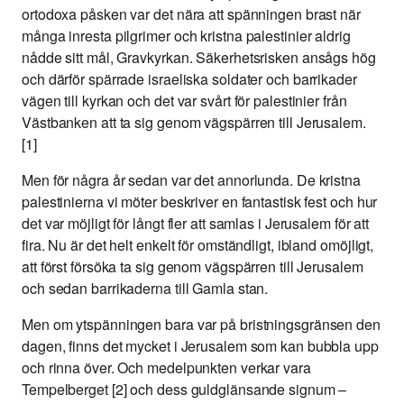
ortodoxa påsken var det nära att spänningen brast när
många inresta pilgrimer och kristna palestinier aldrig
nådde sitt mål, Gravkyrkan. Säkerhetsrisken ansågs hög
och därför spärrade israeliska soldater och barrikader
vägen till kyrkan och det var svårt för palestinier från
Västbanken att ta sig genom vägspärren till Jerusalem.
[1]
Men för några år sedan var det annorlunda. De kristna
palestinierna vi möter beskriver en fantastisk fest och hur
det var möjligt för långt fler att samlas i Jerusalem för att
fira. Nu är det helt enkelt för omständligt, ibland omöjligt,
att först försöka ta sig genom vägspärren till Jerusalem
och sedan barrikaderna till Gamla stan.
Men om ytspänningen bara var på bristningsgränsen den
dagen, finns det mycket i Jerusalem som kan bubbla upp
och rinna över. Och medelpunkten verkar vara
Tempelberget [2] och dess guldglänsande signum –