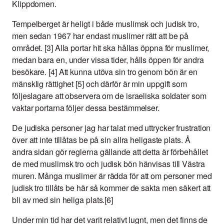
Klippdomen.
Tempelberget är heligt i både muslimsk och judisk tro,
men sedan 1967 har endast muslimer rätt att be på
området. [3] Alla portar hit ska hållas öppna för muslimer,
medan bara en, under vissa tider, hålls öppen för andra
besökare. [4] Att kunna utöva sin tro genom bön är en
mänsklig rättighet [5] och därför är min uppgift som
följeslagare att observera om de israeliska soldater som
vaktar portarna följer dessa bestämmelser.
De judiska personer jag har talat med uttrycker frustration
över att inte tillåtas be på sin allra heligaste plats. Å
andra sidan gör reglerna gällande att detta är förbehållet
de med muslimsk tro och judisk bön hänvisas till Västra
muren. Många muslimer är rädda för att om personer med
judisk tro tillåts be här så kommer de sakta men säkert att
bli av med sin heliga plats.[6]
Under min tid har det varit relativt lugnt, men det finns de