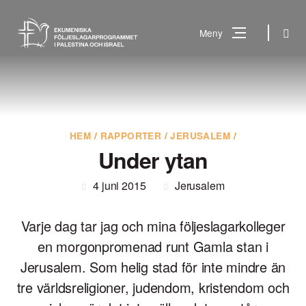
Gå
till
Sök
Meny
innehåll
Vad
Sök
letar
du
efter?
HEM
/
RAPPORTER
/
JERUSALEM
/
Under ytan
4 juni 2015
Jerusalem
Varje dag tar jag och mina följeslagarkolleger
en morgonpromenad runt Gamla stan i
Jerusalem. Som helig stad för inte mindre än
tre världsreligioner, judendom, kristendom och