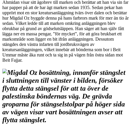
Ahmidan visar sitt ägobrev till marken och berättar att han via sin far
har papper på att de har ägt marken sedan 1935. Sedan pekar han
upprört mot en stor kreatursanläggning tvärs över dalen och berättar
hur Migdal Oz byggde denna på hans farbrors mark för mer än tio år
sedan. Vilket ledde till att marken omkring anläggningen blev
obrukbar på grund av gödselutsläppen. Han säger att han själv fått
lägga ner en massa pengar, ”för mycket”, för att göra brukbart ett
markområde som ligger en bit ifrån anläggningen. Dessutom
stängdes den västra infarten till jordbruksvägen av
kreatursanläggningen, vilket innebär att bönderna som bor i Beit
Ummar måste åka runt och ta sig in på vägen från östra sidan mot
Beit Fajjar.