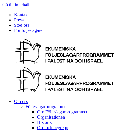
Gå till innehåll
Kontakt
Press
Stöd oss
För följeslagare
Om oss
Följeslagarprogrammet
Om Följeslagarprogrammet
Organisationen
Historik
Ord och begrepp