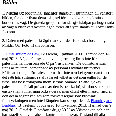
Bilder
1. Migdal Oz bosättning, innanför stängslet i sluttningen till vänster i
bilden, försöker flytta detta stängsel för att ta över de palestinska
böndernas väg. De grävda groparna för stängselstolpar på höger sida
av vägen visar vart bosättningen avser att flytta stängslet. Foto: Hans
Jonsson.
2. Dalen med palestinskt ägd mark vid den israeliska bosättningen
Migdal Oz. Foto: Hans Jonsson.
1.
Dual system of Law
, B’Tselem, 1 januari 2011. Hämtad den 14
maj 2015. Något rättssystem i vanlig mening finns inte för
palestinierna inom område C på Västbanken. De domstolar som
finns är militära, bemannade av personal i militära uniformer.
Rättshanteringen för palestinierna har inte mycket gemensamt med
det rättsliga systemet i själva Israel vilket är det som gäller för de
israeliska bosättningarna inom samma område. Ibland lyckas
palestinierna få fall prövade av den israeliska högsta domstolen och i
enstaka fall vinner man också dessa, men oftast efter massor med år,
och dessa segrar kan ses som försvarssegrar som bromsar
framryckningen men inte i längden kan stoppa den. 2.
Planning and
Building
, B’Tselem, uppdaterad 10 november 2013. Hämtad den 9
maj 2015. Område C omfattar drygt 60 % av Västbanken och här
har israeliska myndigheter kontroll och ansvar. Tillstånd till alla