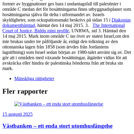
former av byggnationer ges bara i undantagsfall till palestinier i
område C medan det för bosättningarna finns utbyggnadsplaner som
bosättningarna själva får delta i utformandet av. Israels
skyldigheter, som ockupationsmakt beskrivs på sidan 15 i
Diakonias
dokumenthämtad,
hämtat den 14 maj 2015. 3.
The International
Court of Justice, Biddu mini profile
, UNRWA, sid 3. Hämtad den
14 maj 2015. Mark inom område C tas över av staten Israel,om den
inte brukas under tre påföljande år, enligt den tolkning av den
ottomanska lagen från 1858 (som ärvdes från Jordaniens
lagstiftning) som Israel sedan början av 1980-talet använt sig av. Det
gör att i områden med växande bosättningar, åtgärder vidtas för att
avskräcka eller hindra de palestinska bönderna från att bruka sin
mark.
Mänskliga rättigheter
Fler rapporter
15 augusti 2025
Västbanken – ett enda stort utomhusfängelse