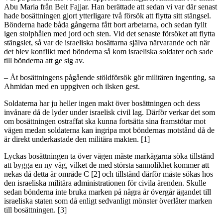
Abu Maria från Beit Fajjar. Han berättade att sedan vi var där senast
hade bosättningen gjort ytterligare två försök att flytta sitt stängsel.
Bönderna hade båda gångerna fått bort arbetarna, och sedan fyllt
igen stolphålen med jord och sten. Vid det senaste försöket att flytta
stängslet, så var de israeliska bosättarna själva närvarande och när
det blev konflikt med bönderna så kom israeliska soldater och sade
till bönderna att ge sig av.
– Åt bosättningens pågående stöldförsök gör militären ingenting, sa
Ahmidan med en uppgiven och ilsken gest.
Soldaterna har ju heller ingen makt över bosättningen och dess
invånare då de lyder under israelisk civil lag. Därför verkar det som
om bosättningen ostraffat ska kunna fortsätta sina framstötar mot
vägen medan soldaterna kan ingripa mot böndernas motstånd då de
är direkt underkastade den militära makten. [1]
Lyckas bosättningen ta över vägen måste markägarna söka tillstånd
att bygga en ny väg, vilket de med största sannolikhet kommer att
nekas då detta är område C [2] och tillstånd därför måste sökas hos
den israeliska militära administrationen för civila ärenden. Skulle
sedan bönderna inte bruka marken på några år övergår ägandet till
israeliska staten som då enligt sedvanligt mönster överlåter marken
till bosättningen. [3]