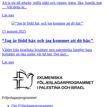
Att ta sig till arbetet, träffa släkt och vänner, träna, fika, handla mat
… Allt detta är...
Läs mer
15 augusti 2025
“Jag är född här, och jag kommer att dö här.”
Våldet från israeliska bosättare mot palestinska familjer bara
fortsätter att öka under vår tid här. Det sker...
Läs mer
Följeslagarprogrammet
Om Följeslagarprogrammet