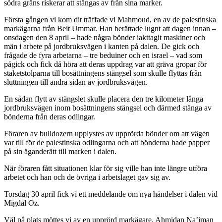
södra gräns riskerar att stängas av från sina marker.
Första gången vi kom dit träffade vi Mahmoud, en av de palestinska
markägarna från Beit Ummar. Han berättade lugnt att dagen innan –
onsdagen den 8 april – hade några bönder iakttagit maskiner och
män i arbete på jordbruksvägen i kanten på dalen. De gick och
frågade de fyra arbetarna – tre beduiner och en israel – vad som
pågick och fick då höra att deras uppdrag var att gräva gropar för
staketstolparna till bosättningens stängsel som skulle flyttas från
sluttningen till andra sidan av jordbruksvägen.
En sådan flytt av stängslet skulle placera den tre kilometer långa
jordbruksvägen inom bosättningens stängsel och därmed stänga av
bönderna från deras odlingar.
Föraren av bulldozern upplystes av upprörda bönder om att vägen
var till för de palestinska odlingarna och att bönderna hade papper
på sin äganderätt till marken i dalen.
När föraren fått situationen klar för sig ville han inte längre utföra
arbetet och han och de övriga i arbetslaget gav sig av.
Torsdag 30 april fick vi ett meddelande om nya händelser i dalen vid
Migdal Oz.
Väl på plats möttes vi av en upprörd markägare, Ahmidan Na’iman