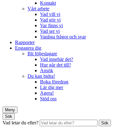
Kontakt
Vårt arbete
Vad vill vi
Vad gör vi
Var finns vi
Vad ser vi
Vanliga frågor och svar
Rapporter
Engagera dig
Bli följeslagare
Vad innebär det?
Hur går det till?
Ansök
Du kan bidra!
Boka föredrag
Lär dig mer
Agera!
Stöd oss
Meny
Sök
Vad letar du efter?
Sök