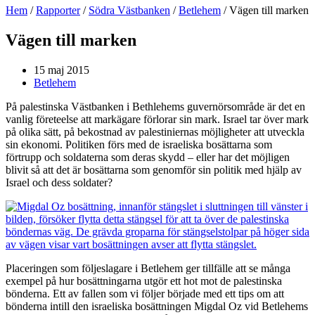
Hem
/
Rapporter
/
Södra Västbanken
/
Betlehem
/
Vägen till marken
Vägen till marken
15 maj 2015
Betlehem
På palestinska Västbanken i Bethlehems guvernörsområde är det en
vanlig företeelse att markägare förlorar sin mark. Israel tar över mark
på olika sätt, på bekostnad av palestiniernas möjligheter att utveckla
sin ekonomi. Politiken förs med de israeliska bosättarna som
förtrupp och soldaterna som deras skydd – eller har det möjligen
blivit så att det är bosättarna som genomför sin politik med hjälp av
Israel och dess soldater?
Placeringen som följeslagare i Betlehem ger tillfälle att se många
exempel på hur bosättningarna utgör ett hot mot de palestinska
bönderna. Ett av fallen som vi följer började med ett tips om att
bönderna intill den israeliska bosättningen Migdal Oz vid Betlehems