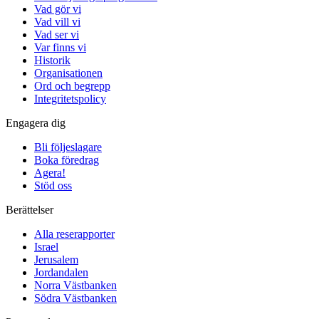
Vad gör vi
Vad vill vi
Vad ser vi
Var finns vi
Historik
Organisationen
Ord och begrepp
Integritetspolicy
Engagera dig
Bli följeslagare
Boka föredrag
Agera!
Stöd oss
Berättelser
Alla reserapporter
Israel
Jerusalem
Jordandalen
Norra Västbanken
Södra Västbanken