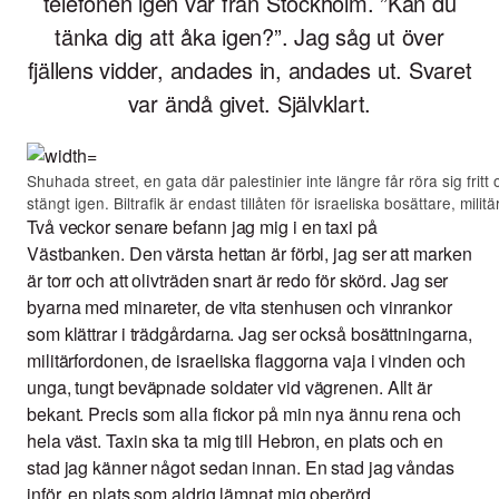
telefonen igen var från Stockholm. ”Kan du
tänka dig att åka igen?”. Jag såg ut över
fjällens vidder, andades in, andades ut. Svaret
var ändå givet. Självklart.
Shuhada street, en gata där palestinier inte längre får röra sig frit
stängt igen. Biltrafik är endast tillåten för israeliska bosättare, mili
Två veckor senare befann jag mig i en taxi på
Västbanken. Den värsta hettan är förbi, jag ser att marken
är torr och att olivträden snart är redo för skörd. Jag ser
byarna med minareter, de vita stenhusen och vinrankor
som klättrar i trädgårdarna. Jag ser också bosättningarna,
militärfordonen, de israeliska flaggorna vaja i vinden och
unga, tungt beväpnade soldater vid vägrenen. Allt är
bekant. Precis som alla fickor på min nya ännu rena och
hela väst. Taxin ska ta mig till Hebron, en plats och en
stad jag känner något sedan innan. En stad jag våndas
inför, en plats som aldrig lämnat mig oberörd.