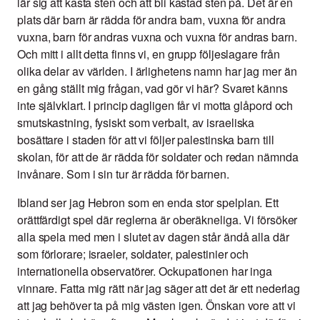
lär sig att kasta sten och att bli kastad sten på. Det är en
plats där barn är rädda för andra barn, vuxna för andra
vuxna, barn för andras vuxna och vuxna för andras barn.
Och mitt i allt detta finns vi, en grupp följeslagare från
olika delar av världen. I ärlighetens namn har jag mer än
en gång ställt mig frågan, vad gör vi här? Svaret känns
inte självklart. I princip dagligen får vi motta glåpord och
smutskastning, fysiskt som verbalt, av israeliska
bosättare i staden för att vi följer palestinska barn till
skolan, för att de är rädda för soldater och redan nämnda
invånare. Som i sin tur är rädda för barnen.
Ibland ser jag Hebron som en enda stor spelplan. Ett
orättfärdigt spel där reglerna är oberäkneliga. Vi försöker
alla spela med men i slutet av dagen står ändå alla där
som förlorare; israeler, soldater, palestinier och
internationella observatörer. Ockupationen har inga
vinnare. Fatta mig rätt när jag säger att det är ett nederlag
att jag behöver ta på mig västen igen. Önskan vore att vi