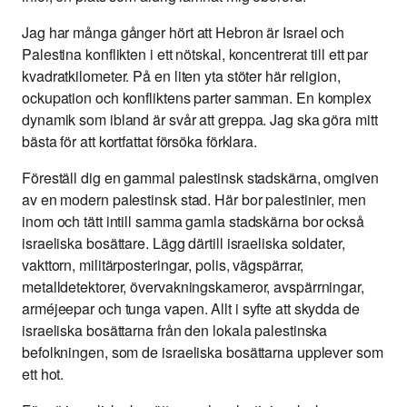
Jag har många gånger hört att Hebron är Israel och
Palestina konflikten i ett nötskal, koncentrerat till ett par
kvadratkilometer. På en liten yta stöter här religion,
ockupation och konfliktens parter samman. En komplex
dynamik som ibland är svår att greppa. Jag ska göra mitt
bästa för att kortfattat försöka förklara.
Föreställ dig en gammal palestinsk stadskärna, omgiven
av en modern palestinsk stad. Här bor palestinier, men
inom och tätt intill samma gamla stadskärna bor också
israeliska bosättare. Lägg därtill israeliska soldater,
vakttorn, militärposteringar, polis, vägspärrar,
metalldetektorer, övervakningskameror, avspärrningar,
arméjeepar och tunga vapen. Allt i syfte att skydda de
israeliska bosättarna från den lokala palestinska
befolkningen, som de israeliska bosättarna upplever som
ett hot.