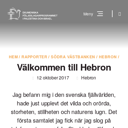
Gå
till
Sök
Meny
innehåll
Vad
Sök
letar
du
efter?
HEM
/
RAPPORTER
/
SÖDRA VÄSTBANKEN
/
HEBRON
/
Välkommen till Hebron
12 oktober 2017
Hebron
Jag befann mig i den svenska fjällvärlden,
hade just upplevt det vilda och orörda,
storheten, stillheten och naturens lugn. Det
första samtalet jag fick när jag slog på