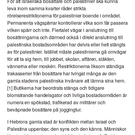
För att israeliska bosättare och palestinier ska kunna
leva inom samma kvarter råder strikta
rörelserestriktionerna för palestinier boende i området.
Permanenta vägspärrar kontrollerar vilka som får passera
vilken spärr och inte. Flertalet vägar i anslutning till
bosättningarna och därmed också i direkt anslutning till
palestinska bostadsområden har delvis eller helt stängts
av för palestinier. Istället måste palestinierna gå omvägar
för att ta sig hem, till jobbet, skolan, affären, släkten,
vännerna eller moskén. Restriktionerna liksom ständiga
trakasserier från bosättare har tvingat många av den
gamla stadens palestinska invånare att lämna sina hem.
[1] Butikerna har beordrats stänga och tidigare
blomstrande handelsgator och livliga bostadsområden är
numera en spökstad, trafikerad av militärer och
beväpnade bosättare på joggingtur.
I Hebrons gamla stad är konflikten mellan Israel och
Palestina uppenbar, den syns och den känns. Människor