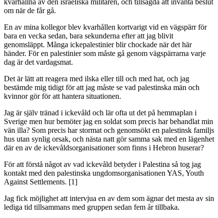
kvarhållna av den israeliska militären, och tillsagda att invänta beslut
om när de får gå.
En av mina kollegor blev kvarhållen kortvarigt vid en vägspärr för
bara en vecka sedan, bara sekunderna efter att jag blivit
genomsläppt. Många ickepalestinier blir chockade när det här
händer. För en palestinier som måste gå genom vägspärrarna varje
dag är det vardagsmat.
Det är lätt att reagera med ilska eller till och med hat, och jag
bestämde mig tidigt för att jag måste se vad palestinska män och
kvinnor gör för att hantera situationen.
Jag är själv tränad i ickevåld och lär ofta ut det på hemmaplan i
Sverige men hur bemöter jag en soldat som precis har behandlat min
vän illa? Som precis har stormat och genomsökt en palestinsk familjs
hus utan synlig orsak, och nästa natt gör samma sak med en lägenhet
där en av de ickevåldsorganisationer som finns i Hebron huserar?
För att förstå något av vad ickevåld betyder i Palestina så tog jag
kontakt med den palestinska ungdomsorganisationen YAS, Youth
Against Settlements. [1]
Jag fick möjlighet att intervjua en av dem som ägnar det mesta av sin
lediga tid tillsammans med gruppen sedan fem år tillbaka.