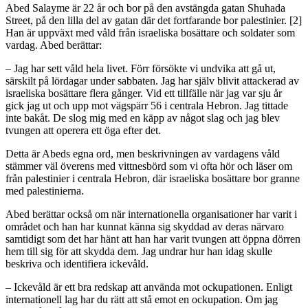
Abed Salayme är 22 år och bor på den avstängda gatan Shuhada
Street, på den lilla del av gatan där det fortfarande bor palestinier. [2]
Han är uppväxt med våld från israeliska bosättare och soldater som
vardag. Abed berättar:
– Jag har sett våld hela livet. Förr försökte vi undvika att gå ut,
särskilt på lördagar under sabbaten. Jag har själv blivit attackerad av
israeliska bosättare flera gånger. Vid ett tillfälle när jag var sju år
gick jag ut och upp mot vägspärr 56 i centrala Hebron. Jag tittade
inte bakåt. De slog mig med en käpp av något slag och jag blev
tvungen att operera ett öga efter det.
Detta är Abeds egna ord, men beskrivningen av vardagens våld
stämmer väl överens med vittnesbörd som vi ofta hör och läser om
från palestinier i centrala Hebron, där israeliska bosättare bor granne
med palestinierna.
Abed berättar också om när internationella organisationer har varit i
området och han har kunnat känna sig skyddad av deras närvaro
samtidigt som det har hänt att han har varit tvungen att öppna dörren
hem till sig för att skydda dem. Jag undrar hur han idag skulle
beskriva och identifiera ickevåld.
– Ickevåld är ett bra redskap att använda mot ockupationen. Enligt
internationell lag har du rätt att stå emot en ockupation. Om jag