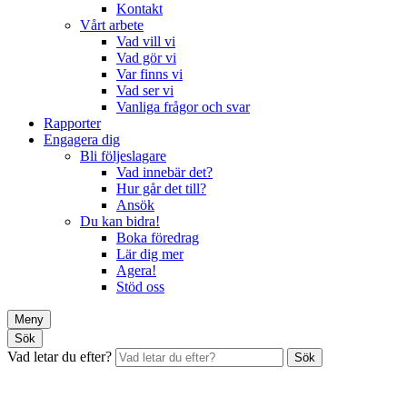
Kontakt
Vårt arbete
Vad vill vi
Vad gör vi
Var finns vi
Vad ser vi
Vanliga frågor och svar
Rapporter
Engagera dig
Bli följeslagare
Vad innebär det?
Hur går det till?
Ansök
Du kan bidra!
Boka föredrag
Lär dig mer
Agera!
Stöd oss
Meny
Sök
Vad letar du efter?
Sök