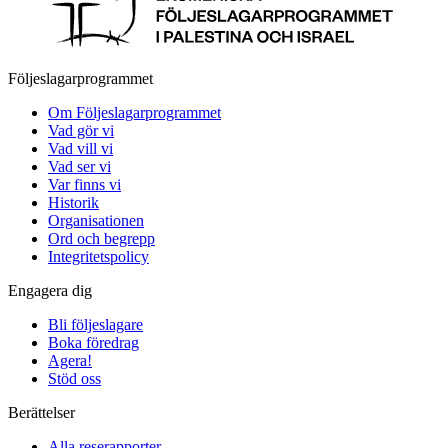
Följeslagarprogrammet
Om Följeslagarprogrammet
Vad gör vi
Vad vill vi
Vad ser vi
Var finns vi
Historik
Organisationen
Ord och begrepp
Integritetspolicy
Engagera dig
Bli följeslagare
Boka föredrag
Agera!
Stöd oss
Berättelser
Alla reserapporter