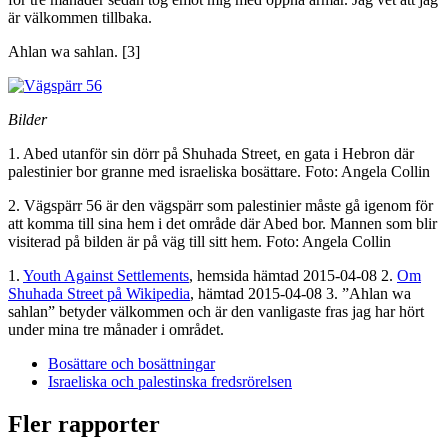
är välkommen tillbaka.
Ahlan wa sahlan. [3]
Bilder
1. Abed utanför sin dörr på Shuhada Street, en gata i Hebron där
palestinier bor granne med israeliska bosättare. Foto: Angela Collin
2. Vägspärr 56 är den vägspärr som palestinier måste gå igenom för
att komma till sina hem i det område där Abed bor. Mannen som blir
visiterad på bilden är på väg till sitt hem. Foto: Angela Collin
1.
Youth Against Settlements
, hemsida hämtad 2015-04-08 2.
Om
Shuhada Street på Wikipedia
, hämtad 2015-04-08 3. ”Ahlan wa
sahlan” betyder välkommen och är den vanligaste fras jag har hört
under mina tre månader i området.
Bosättare och bosättningar
Israeliska och palestinska fredsrörelsen
Fler rapporter