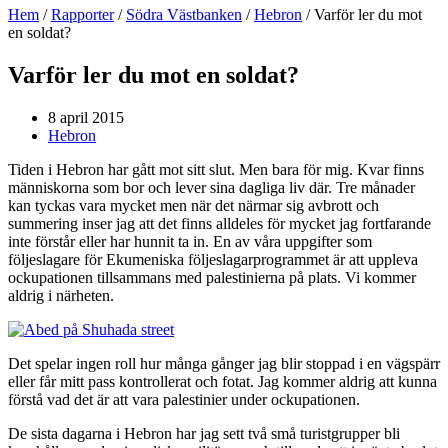
Hem
/
Rapporter
/
Södra Västbanken
/
Hebron
/
Varför ler du mot
en soldat?
Varför ler du mot en soldat?
8 april 2015
Hebron
Tiden i Hebron har gått mot sitt slut. Men bara för mig. Kvar finns
människorna som bor och lever sina dagliga liv där. Tre månader
kan tyckas vara mycket men när det närmar sig avbrott och
summering inser jag att det finns alldeles för mycket jag fortfarande
inte förstår eller har hunnit ta in. En av våra uppgifter som
följeslagare för Ekumeniska följeslagarprogrammet är att uppleva
ockupationen tillsammans med palestinierna på plats. Vi kommer
aldrig i närheten.
Det spelar ingen roll hur många gånger jag blir stoppad i en vägspärr
eller får mitt pass kontrollerat och fotat. Jag kommer aldrig att kunna
förstå vad det är att vara palestinier under ockupationen.
De sista dagarna i Hebron har jag sett två små turistgrupper bli