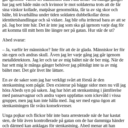
har jag sett både män och kvinnor le mot soldaterna trots att de får
sina väskor kollade, matpåsar genomsökta, får ta av sig skor och
bälte, bli kvarhållna under tiden soldaten dubbelkollar deras
identitetshandlingar och så vidare. Jag blir ofta irriterad bara av att se
på. Jag bor inte här. Det är inte jag som ska gå igenom varje dag för
att komma till mitt hem lite längre ner på gatan. Hur står de ut?
Abed svarar:
– Ja, varför ler människor? Inte för att de är glada. Människor ler för
sin egen och andras skull. Även jag ler varje gång jag går igenom
metalldetektorn. Jag ler och tar av mig bältet när de ber mig. När de
har sett mig le många gånger behöver jag plötsligt inte ta av mig
bältet mer. Det gör livet lite lättare.
En av de saker som jag har verkligt svårt att förstå är den
stenkastning som pågår. Den existerar på bägge sidor men nu vill jag
höra Abeds syn på saken. Jag har hört att stenkastning i jämförelse
med pansarvagnar och andra vapen uppfattas som ickevåld i vissa
grupper, men jag kan inte hålla med. Jag ser med egna ögon att
stenkastningen får svåra konsekvenser.
Unga pojkar och flickor blir inte bara arresterade när de har kastat
sten, de blir även kontrollerade på gatan om de har dammiga händer
och därmed kan anklagas för stenkastning. Abed menar att han