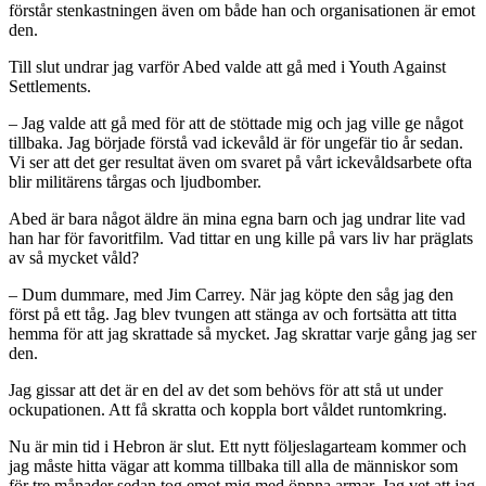
förstår stenkastningen även om både han och organisationen är emot
den.
Till slut undrar jag varför Abed valde att gå med i Youth Against
Settlements.
– Jag valde att gå med för att de stöttade mig och jag ville ge något
tillbaka. Jag började förstå vad ickevåld är för ungefär tio år sedan.
Vi ser att det ger resultat även om svaret på vårt ickevåldsarbete ofta
blir militärens tårgas och ljudbomber.
Abed är bara något äldre än mina egna barn och jag undrar lite vad
han har för favoritfilm. Vad tittar en ung kille på vars liv har präglats
av så mycket våld?
– Dum dummare, med Jim Carrey. När jag köpte den såg jag den
först på ett tåg. Jag blev tvungen att stänga av och fortsätta att titta
hemma för att jag skrattade så mycket. Jag skrattar varje gång jag ser
den.
Jag gissar att det är en del av det som behövs för att stå ut under
ockupationen. Att få skratta och koppla bort våldet runtomkring.
Nu är min tid i Hebron är slut. Ett nytt följeslagarteam kommer och
jag måste hitta vägar att komma tillbaka till alla de människor som
för tre månader sedan tog emot mig med öppna armar. Jag vet att jag