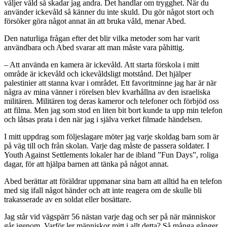
väljer våld så skadar jag andra. Det handlar om trygghet. När du
använder ickevåld så känner du inte skuld. Du gör något stort och
försöker göra något annat än att bruka våld, menar Abed.
Den naturliga frågan efter det blir vilka metoder som har varit
användbara och Abed svarar att man måste vara påhittig.
– Att använda en kamera är ickevåld. Att starta förskola i mitt
område är ickevåld och ickevåldsligt motstånd. Det hjälper
palestinier att stanna kvar i området. Ett favoritminne jag har är när
några av mina vänner i rörelsen blev kvarhållna av den israeliska
militären. Militären tog deras kameror och telefoner och förbjöd oss
att filma. Men jag som stod en liten bit bort kunde ta upp min telefon
och låtsas prata i den när jag i själva verket filmade händelsen.
I mitt uppdrag som följeslagare möter jag varje skoldag barn som är
på väg till och från skolan. Varje dag måste de passera soldater. I
Youth Against Settlements lokaler har de ibland ”Fun Days”, roliga
dagar, för att hjälpa barnen att tänka på något annat.
Abed berättar att föräldrar uppmanar sina barn att alltid ha en telefon
med sig ifall något händer och att inte reagera om de skulle bli
trakasserade av en soldat eller bosättare.
Jag står vid vägspärr 56 nästan varje dag och ser på när människor
går igenom. Varför ler människor mitt i allt detta? Så många gånger