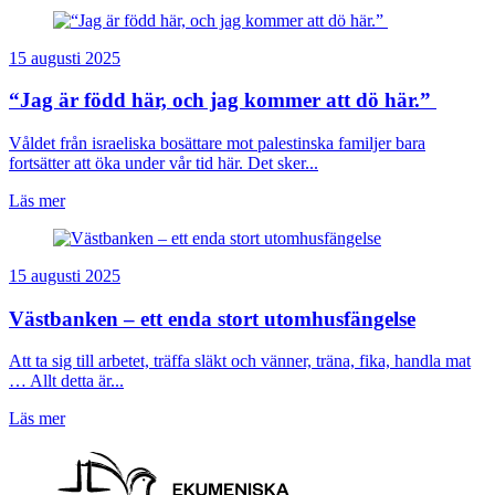
15 augusti 2025
“Jag är född här, och jag kommer att dö här.”
Våldet från israeliska bosättare mot palestinska familjer bara
fortsätter att öka under vår tid här. Det sker...
Läs mer
15 augusti 2025
Västbanken – ett enda stort utomhusfängelse
Att ta sig till arbetet, träffa släkt och vänner, träna, fika, handla mat
… Allt detta är...
Läs mer