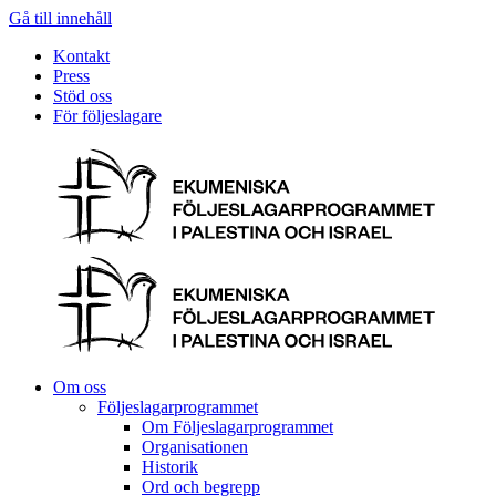
Gå till innehåll
Kontakt
Press
Stöd oss
För följeslagare
Om oss
Följeslagarprogrammet
Om Följeslagarprogrammet
Organisationen
Historik
Ord och begrepp