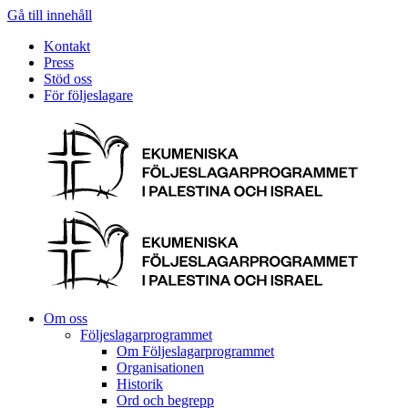
Gå till innehåll
Kontakt
Press
Stöd oss
För följeslagare
Om oss
Följeslagarprogrammet
Om Följeslagarprogrammet
Organisationen
Historik
Ord och begrepp