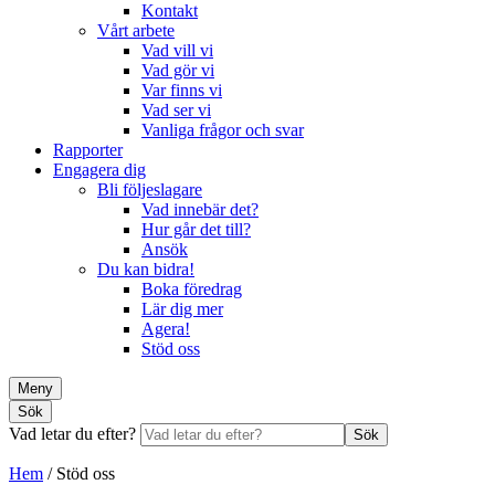
Kontakt
Vårt arbete
Vad vill vi
Vad gör vi
Var finns vi
Vad ser vi
Vanliga frågor och svar
Rapporter
Engagera dig
Bli följeslagare
Vad innebär det?
Hur går det till?
Ansök
Du kan bidra!
Boka föredrag
Lär dig mer
Agera!
Stöd oss
Meny
Sök
Vad letar du efter?
Sök
Hem
/
Stöd oss