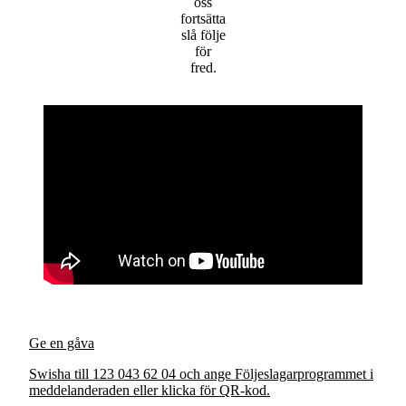
oss
fortsätta
slå följe
för
fred.
Ge en gåva
Swisha till 123 043 62 04 och ange Följeslagarprogrammet i
meddelanderaden eller klicka för QR-kod.