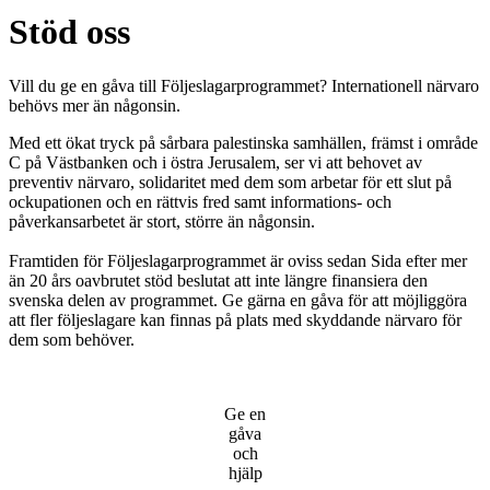
Stöd oss
Vill du ge en gåva till Följeslagarprogrammet? Internationell närvaro
behövs mer än någonsin.
Med ett ökat tryck på sårbara palestinska samhällen, främst i område
C på Västbanken och i östra Jerusalem, ser vi att behovet av
preventiv närvaro, solidaritet med dem som arbetar för ett slut på
ockupationen och en rättvis fred samt informations- och
påverkansarbetet är stort, större än någonsin.
Framtiden för Följeslagarprogrammet är oviss sedan Sida efter mer
än 20 års oavbrutet stöd beslutat att inte längre finansiera den
svenska delen av programmet. Ge gärna en gåva för att möjliggöra
att fler följeslagare kan finnas på plats med skyddande närvaro för
dem som behöver.
Ge en
gåva
och
hjälp