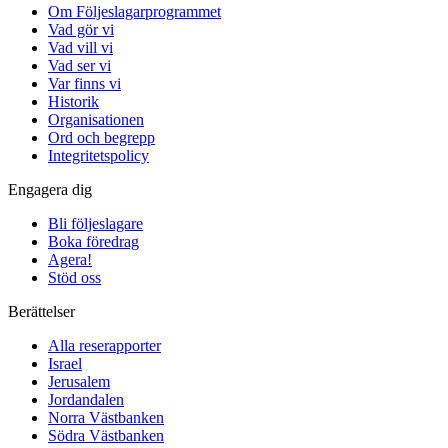
Om Följeslagarprogrammet
Vad gör vi
Vad vill vi
Vad ser vi
Var finns vi
Historik
Organisationen
Ord och begrepp
Integritetspolicy
Engagera dig
Bli följeslagare
Boka föredrag
Agera!
Stöd oss
Berättelser
Alla reserapporter
Israel
Jerusalem
Jordandalen
Norra Västbanken
Södra Västbanken