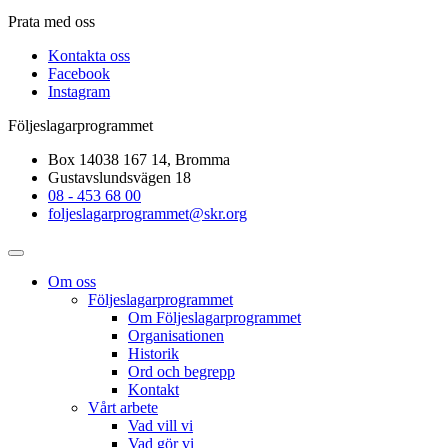
Prata med oss
Kontakta oss
Facebook
Instagram
Följeslagarprogrammet
Box 14038 167 14, Bromma
Gustavslundsvägen 18
08 - 453 68 00
foljeslagarprogrammet@skr.org
Om oss
Följeslagarprogrammet
Om Följeslagarprogrammet
Organisationen
Historik
Ord och begrepp
Kontakt
Vårt arbete
Vad vill vi
Vad gör vi