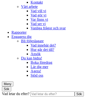
Kontakt
Vårt arbete
Vad vill vi
Vad gör vi
Var finns vi
Vad ser vi
Vanliga frågor och svar
Rapporter
Engagera dig
Bli följeslagare
Vad innebär det?
Hur går det till?
Ansök
Du kan bidra!
Boka föredrag
Lär dig mer
Agera!
Stöd oss
Meny
Sök
Vad letar du efter?
Sök