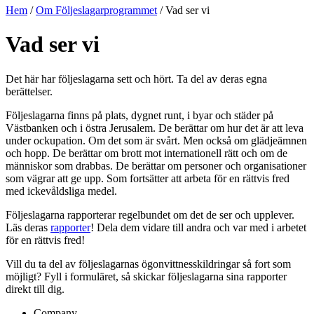
Hem
/
Om Följeslagarprogrammet
/
Vad ser vi
Vad ser vi
Det här har följeslagarna sett och hört. Ta del av deras egna
berättelser.
Följeslagarna finns på plats, dygnet runt, i byar och städer på
Västbanken och i östra Jerusalem. De berättar om hur det är att leva
under ockupation. Om det som är svårt. Men också om glädjeämnen
och hopp. De berättar om brott mot internationell rätt och om de
människor som drabbas. De berättar om personer och organisationer
som vägrar att ge upp. Som fortsätter att arbeta för en rättvis fred
med ickevåldsliga medel.
Följeslagarna rapporterar regelbundet om det de ser och upplever.
Läs deras
rapporter
! Dela dem vidare till andra och var med i arbetet
för en rättvis fred!
Vill du ta del av följeslagarnas ögonvittnesskildringar så fort som
möjligt? Fyll i formuläret, så skickar följeslagarna sina rapporter
direkt till dig.
Company