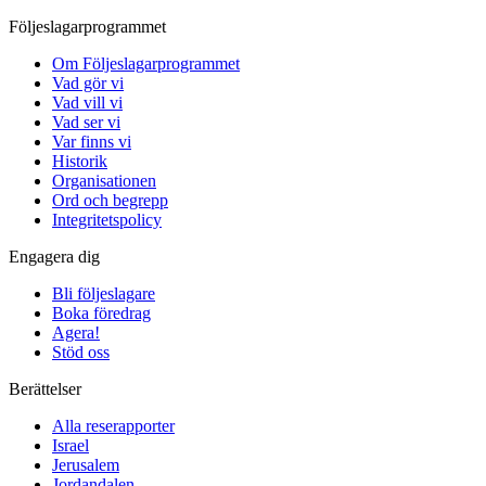
Följeslagarprogrammet
Om Följeslagarprogrammet
Vad gör vi
Vad vill vi
Vad ser vi
Var finns vi
Historik
Organisationen
Ord och begrepp
Integritetspolicy
Engagera dig
Bli följeslagare
Boka föredrag
Agera!
Stöd oss
Berättelser
Alla reserapporter
Israel
Jerusalem
Jordandalen