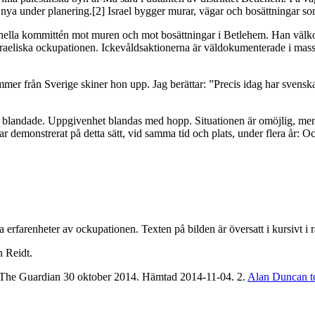
ler nya under planering.[2] Israel bygger murar, vägar och bosättningar 
ella kommittén mot muren och mot bosättningar i Betlehem. Han välkomna
sraeliska ockupationen. Ickevåldsaktionerna är väldokumenterade i massm
r från Sverige skiner hon upp. Jag berättar: ”Precis idag har svenska r
r blandade. Uppgivenhet blandas med hopp. Situationen är omöjlig, men 
ar demonstrerat på detta sätt, vid samma tid och plats, under flera år:
a erfarenheter av ockupationen. Texten på bilden är översatt i kursivt i
n Reidt.
 The Guardian 30 oktober 2014. Hämtad 2014-11-04. 2.
Alan Duncan to 