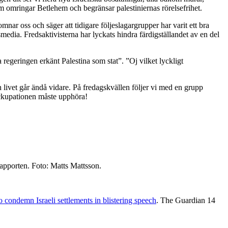
som omringar Betlehem och begränsar palestiniernas rörelsefrihet.
r oss och säger att tidigare följeslagargrupper har varit ett bra
edia. Fredsaktivisterna har lyckats hindra färdigställandet av en del
egeringen erkänt Palestina som stat”. ”Oj vilket lyckligt
livet går ändå vidare. På fredagskvällen följer vi med en grupp
 Ockupationen måste upphöra!
 rapporten. Foto: Matts Mattsson.
condemn Israeli settlements in blistering speech
. The Guardian 14