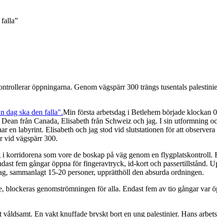
falla”
trollerar öppningarna. Genom vägspärr 300 trängs tusentals palestinier 
Min första arbetsdag i Betlehem började klockan 04
, Dean från Canada, Elisabeth från Schweiz och jag. I sin utformning oc
 en labyrint. Elisabeth och jag stod vid slutstationen för att observera
r vid vägspärr 300.
g i korridorena som vore de boskap på väg genom en flygplatskontroll. F
endast fem gångar öppna för fingeravtryck, id-kort och passertillstånd
bolag, sammanlagt 15-20 personer, upprätthöll den absurda ordningen.
age, blockeras genomströmningen för alla. Endast fem av tio gångar var 
kt våldsamt. En vakt knuffade bryskt bort en ung palestinier. Hans arbet