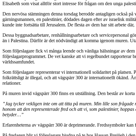
Elisabeth som visat alltför stort intresse för frågan om den unga palestin
Den nervösa stämningen denna torsdag berodde antagligen också på vå
gärningsmannen, en palestinier, dödades dagen efter av israelisk mili
kunde inte fortsätta till Jerusalem. De flesta av dem har sitt arbete dä
Dessa byggnadsarbetare, renhållningsarbetare och servicepersonal gör så 
än i Palestina. Därför är det nödvändigt att komma igenom muren. Uta
Som följeslagare fick vi många leende och vänliga hälsningar av dem s
följeslagarprogrammet. De vet kanske att vi regelbundet rapporterar bro
världssamfundet.
Som följeslagare representerar vi internationell solidaritet på platsen
folkrättsligt är illegal, och att vägspärr 300 är internationellt ökän
relationer.
På muren invid vägspärr 300 finns en utställning. Den består av korta 
”Jag tycker vekligen inte om att titta på muren. Min lille son frågade
honom att den representerade fred och att vi, som palestinier, hoppas 
betyder…”
Erfarenheterna av vägspärr 300 är deprimerande. Fredssymboler kan för
På fredagen blir vi följeslagare bjudna på te hos Hassan Breijieh i den 