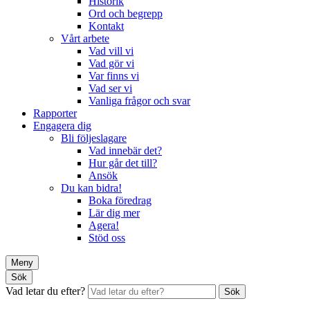
Historik
Ord och begrepp
Kontakt
Vårt arbete
Vad vill vi
Vad gör vi
Var finns vi
Vad ser vi
Vanliga frågor och svar
Rapporter
Engagera dig
Bli följeslagare
Vad innebär det?
Hur går det till?
Ansök
Du kan bidra!
Boka föredrag
Lär dig mer
Agera!
Stöd oss
Meny
Sök
Vad letar du efter?
Sök