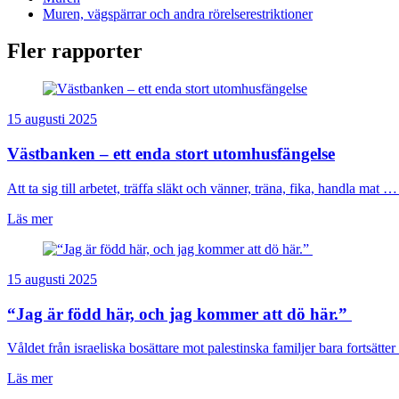
Muren, vägspärrar och andra rörelserestriktioner
Fler rapporter
15 augusti 2025
Västbanken – ett enda stort utomhusfängelse
Att ta sig till arbetet, träffa släkt och vänner, träna, fika, handla mat … 
Läs mer
15 augusti 2025
“Jag är född här, och jag kommer att dö här.”
Våldet från israeliska bosättare mot palestinska familjer bara fortsätter 
Läs mer