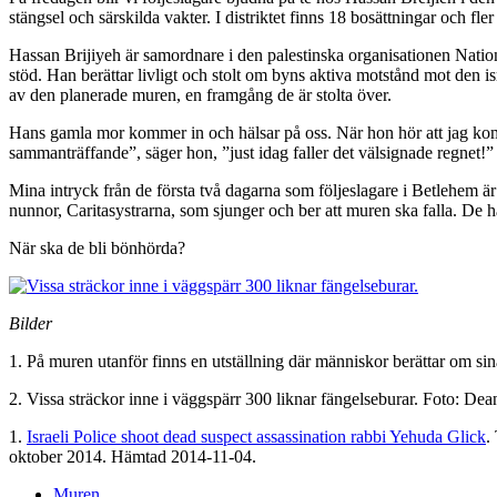
stängsel och särskilda vakter. I distriktet finns 18 bosättningar och f
Hassan
Brijiyeh
är samordnare i den palestinska organisationen Nation
stöd. Han berättar livligt och stolt om byns aktiva motstånd mot den i
av den planerade muren, en framgång de är stolta över.
Hans gamla mor kommer in och hälsar på oss. När hon hör att jag komme
sammanträffande”, säger hon, ”just idag faller det välsignade regnet!”
Mina intryck från de första två dagarna som följeslagare i Betlehem ä
nunnor, Caritasystrarna, som sjunger och ber att muren ska falla. De h
När ska de bli bönhörda?
Bilder
1. På muren utanför finns en utställning där människor berättar om sin
2. Vissa sträckor inne i väggspärr 300 liknar fängelseburar. Foto: Dea
1.
Israeli Police shoot dead suspect assassination rabbi Yehuda Glick
.
oktober 2014. Hämtad 2014-11-04.
Muren