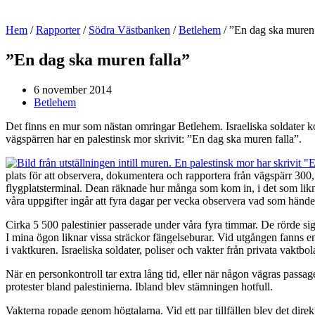
Hem
/
Rapporter
/
Södra Västbanken
/
Betlehem
/
”En dag ska muren 
”En dag ska muren falla”
6 november 2014
Betlehem
Det finns en mur som nästan omringar Betlehem. Israeliska soldater kon
vägspärren har en palestinsk mor skrivit: ”En dag ska muren falla”.
plats för att observera, dokumentera och rapportera från vägspärr 300
flygplatsterminal. Dean räknade hur många som kom in, i det som liknar
våra uppgifter ingår att fyra dagar per vecka observera vad som hände
Cirka 5 500 palestinier passerade under våra fyra timmar. De rörde si
I mina ögon liknar vissa sträckor fängelseburar. Vid utgången fanns 
i vaktkuren. Israeliska soldater, poliser och vakter från privata vakt
När en personkontroll tar extra lång tid, eller när någon vägras pass
protester bland palestinierna. Ibland blev stämningen hotfull.
Vakterna ropade genom högtalarna. Vid ett par tillfällen blev det dire