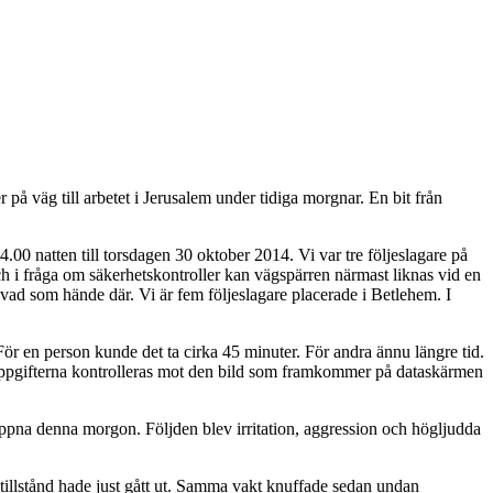
på väg till arbetet i Jerusalem under tidiga morgnar. En bit från
.00 natten till torsdagen 30 oktober 2014. Vi var tre följeslagare på
h i fråga om säkerhetskontroller kan vägspärren närmast liknas vid en
 vad som hände där. Vi är fem följeslagare placerade i Betlehem. I
ör en person kunde det ta cirka 45 minuter. För andra ännu längre tid.
. Uppgifterna kontrolleras mot den bild som framkommer på dataskärmen
öppna denna morgon. Följden blev irritation, aggression och högljudda
stillstånd hade just gått ut. Samma vakt knuffade sedan undan