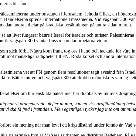
ierns tillstånd.
ldsamheterna under onsdagen i Jerusalem. Jehoda Glick, en högerextre
tär. Händelserna spreds i internationell massmedia. Vid vägspärr 300 va
r, medan andra arbetar på israeliska bosättningar, på andra sidan muren.
att livet fungerar bättre i Israel för israeler och turister. Palestiniern
nför vägspärr 300 väntar bussar som tar arbetarna vidare.
om gick förbi. Några kom fram, tog oss i hand och tackade för våra insa
tt mot mänskliga rättigheter till FN, Röda korset och andra internatione
. Palestinierna vet att FN genom flera resolutioner tagit avstånd från Isr
d. Ändå fortsätter muren och vägspärr 300 att drabba människors vardag 
berättelser om hur enskilda palestinier har drabbats av murens dragning.
 mig när vi promenerade utefter muren, vad en viss grafittimålning bety
att vi ska få fred i framtiden. Men egentligen tycker jag inte om att m
lora sin mening när man levt i ett krigstillstånd under femtio år. Vad s
lilla palestinska byn al-Ma’sara i utkanten av distriktet Betlehem. På väg