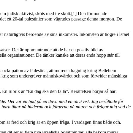
m judisk aktivist, sköts med tre skott.[1] Den förmodade
r det ett 20-tal palestinier som vägrades passage denna morgon. De
a är naturligtvis beroende av sina inkomster. Inkomsten är högre i Israel
tser. Det är uppmuntrande att de har en positiv bild av
lla organisationer. De tänker kanske att deras enda hopp står till
aels ockupation av Palestina, att murens dragning kring Betlehem
i ett krig som undergräver människovärdet och som förvrider mänskliga
 En rubrik är ”En dag ska den falla”. Berättelsen börjar så här:
dde. Det var en bild på en duva med en olivkvist. Jag berättade för
ina barn tittar på bilderna och färgerna på muren och frågar mig vad de
om är fred och krig är en öppen fråga. I vardagen finns både och.
en dit ser vi flera nya israeliska bosättningar, alla bakom murar,