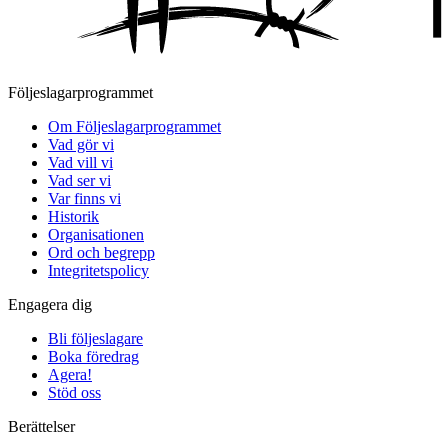
Följeslagarprogrammet
Om Följeslagarprogrammet
Vad gör vi
Vad vill vi
Vad ser vi
Var finns vi
Historik
Organisationen
Ord och begrepp
Integritetspolicy
Engagera dig
Bli följeslagare
Boka föredrag
Agera!
Stöd oss
Berättelser