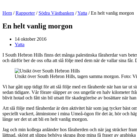
Hem
/
Rapporter
/
Södra Västbanken
/
Yatta
/
En helt vanlig morgon
En helt vanlig morgon
14 oktober 2016
Yatta
I South Hebron Hills finns det många palestinska fåraherdar vars betesmar
och därför ber de oss ofta att slå följe med dem när de vallar sina få
Utsikt över South Hebron Hills, tagen samma morgon. Foto: Vi
Vi har gått upp tidigt för att slå följe med en fåraherde när han tar ut s
sedan tidigare. Vår förare släpper av oss ungefär en halv kilometer f
blivit hotad och fått sin bil utsatt för skadegörelse av bosättare när h
Att slå följe med fåraherdar är den aktivitet här som jag tycker bäst om, 
speciellt vackert, åtminstone i mina Umeå-ögon för det är, hör och häpn
länge ser det ut att bli en helt vanlig morgon.
Jag och min kollega anländer hos fåraherden och när jag sträcker fram m
lättnad, skönt att slippa behöva skrapa ihop mina få fraser av arabiska oc