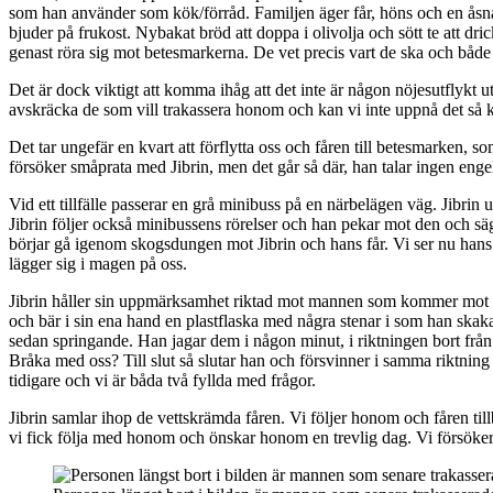
som han använder som kök/förråd. Familjen äger får, höns och en åsna oc
bjuder på frukost. Nybakat bröd att doppa i olivolja och sött te att dri
genast röra sig mot betesmarkerna. De vet precis vart de ska och både v
Det är dock viktigt att komma ihåg att det inte är någon nöjesutflykt ut
avskräcka de som vill trakassera honom och kan vi inte uppnå det så
Det tar ungefär en kvart att förflytta oss och fåren till betesmarken, s
försöker småprata med Jibrin, men det går så där, han talar ingen eng
Vid ett tillfälle passerar en grå minibuss på en närbelägen väg. Jibr
Jibrin följer också minibussens rörelser och han pekar mot den och säg
börjar gå igenom skogsdungen mot Jibrin och hans får. Vi ser nu hans kl
lägger sig i magen på oss.
Jibrin håller sin uppmärksamhet riktad mot mannen som kommer mot hans
och bär i sin ena hand en plastflaska med några stenar i som han skaka
sedan springande. Han jagar dem i någon minut, i riktningen bort frå
Bråka med oss? Till slut så slutar han och försvinner i samma riktnin
tidigare och vi är båda två fyllda med frågor.
Jibrin samlar ihop de vettskrämda fåren. Vi följer honom och fåren tillb
vi fick följa med honom och önskar honom en trevlig dag. Vi försöker f