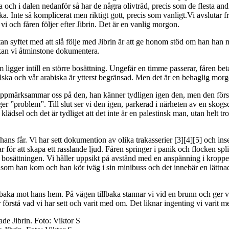
h i dalen nedanför så har de några olivträd, precis som de flesta andra h
cka. Inte så komplicerat men riktigt gott, precis som vanligt.Vi avslutar 
i och fåren följer efter Jibrin. Det är en vanlig morgon.
an syftet med att slå följe med Jibrin är att ge honom stöd om han han mö
 kan vi åtminstone dokumentera.
om ligger intill en större bosättning. Ungefär en timme passerar, fåren be
elska och vår arabiska är ytterst begränsad. Men det är en behaglig mor
in uppmärksammar oss på den, han känner tydligen igen den, men den för
er ”problem”. Till slut ser vi den igen, parkerad i närheten av en skogs
ädsel och det är tydliget att det inte är en palestinsk man, utan helt tr
 får. Vi har sett dokumention av olika trakasserier [3][4][5] och inse
r för att skapa ett rasslande ljud. Fåren springer i panik och flocken sp
n bosättningen. Vi håller uppsikt på avstånd med en anspänning i kropp
g som han kom och han kör iväg i sin minibuss och det innebär en lättna
aka mot hans hem. På vägen tillbaka stannar vi vid en brunn och ger vatte
örstå vad vi har sett och varit med om. Det liknar ingenting vi varit m