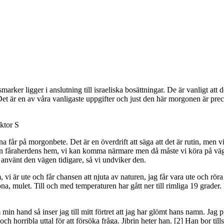
ker ligger i anslutning till israeliska bosättningar. De är vanligt att de 
r. Det är en av våra vanligaste uppgifter och just den här morgonen är pr
ktor S
ina får på morgonbete. Det är en överdrift att säga att det är rutin, men v
rån fåraherdens hem, vi kan komma närmare men då måste vi köra på vägen
an använt den vägen tidigare, så vi undviker den.
vi är ute och får chansen att njuta av naturen, jag får vara ute och röra på
a, mulet. Till och med temperaturen har gått ner till rimliga 19 grader.
in hand så inser jag till mitt förtret att jag har glömt hans namn. Jag p
h horribla uttal för att försöka fråga. Jibrin heter han. [2] Han bor tills