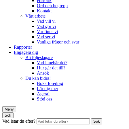
Historik
Ord och begrepp
Kontakt
Vårt arbete
Vad vill vi
Vad gör vi
Var finns vi
Vad ser vi
Vanliga frågor och svar
Rapporter
Engagera dig
Bli följeslagare
Vad innebär det?
Hur går det till?
Ansök
Du kan bidra!
Boka föredrag
Lär dig mer
Agera!
Stöd oss
Meny
Sök
Vad letar du efter?
Sök