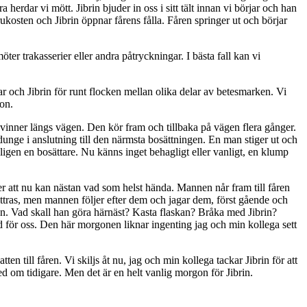
erdar vi mött. Jibrin bjuder in oss i sitt tält innan vi börjar och han
frukosten och Jibrin öppnar fårens fålla. Fåren springer ut och börjar
ter trakasserier eller andra påtryckningar. I bästa fall kan vi
tar och Jibrin för runt flocken mellan olika delar av betesmarken. Vi
gon.
svinner längs vägen. Den kör fram och tillbaka på vägen flera gånger.
dunge i anslutning till den närmsta bosättningen. En man stiger ut och
oligen en bosättare. Nu känns inget behagligt eller vanligt, en klump
r att nu kan nästan vad som helst hända. Mannen når fram till fåren
littras, men mannen följer efter dem och jagar dem, först gående och
en. Vad skall han göra härnäst? Kasta flaskan? Bråka med Jibrin?
d för oss. Den här morgonen liknar ingenting jag och min kollega sett
n till fåren. Vi skiljs åt nu, jag och min kollega tackar Jibrin för att
ed om tidigare. Men det är en helt vanlig morgon för Jibrin.