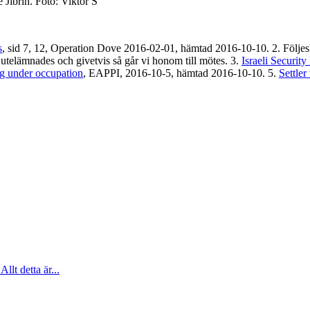
 Jibrin. Foto: Viktor S
s
, sid 7, 12, Operation Dove 2016-02-01, hämtad 2016-10-10. 2. Följes
 utelämnades och givetvis så går vi honom till mötes. 3.
Israeli Securit
g under occupation
, EAPPI, 2016-10-5, hämtad 2016-10-10. 5.
Settler
Allt detta är...