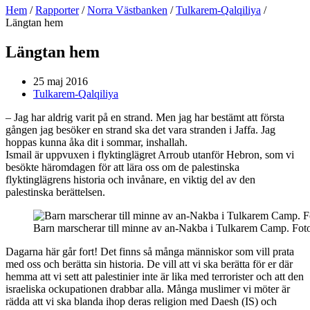
Hem
/
Rapporter
/
Norra Västbanken
/
Tulkarem-Qalqiliya
/
Längtan hem
Längtan hem
25 maj 2016
Tulkarem-Qalqiliya
– Jag har aldrig varit på en strand. Men jag har bestämt att första
gången jag besöker en strand ska det vara stranden i Jaffa. Jag
hoppas kunna åka dit i sommar, inshallah.
Ismail är uppvuxen i flyktinglägret Arroub utanför Hebron, som vi
besökte häromdagen för att lära oss om de palestinska
flyktinglägrens historia och invånare, en viktig del av den
palestinska berättelsen.
Barn marscherar till minne av an-Nakba i Tulkarem Camp. Foto
Dagarna här går fort! Det finns så många människor som vill prata
med oss och berätta sin historia. De vill att vi ska berätta för er där
hemma att vi sett att palestinier inte är lika med terrorister och att den
israeliska ockupationen drabbar alla. Många muslimer vi möter är
rädda att vi ska blanda ihop deras religion med Daesh (IS) och