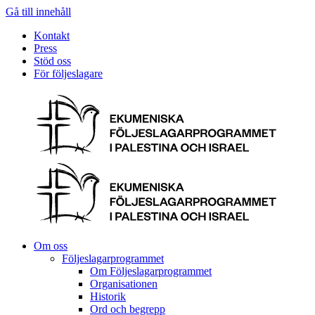
Gå till innehåll
Kontakt
Press
Stöd oss
För följeslagare
Om oss
Följeslagarprogrammet
Om Följeslagarprogrammet
Organisationen
Historik
Ord och begrepp