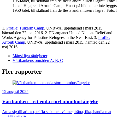
Ismail Hajajreh i Arroub Camp. Huset på bilden har inte byggt
1950-talet, till skillnad från de flesta andra husen i lägret. Foto
1.
Profile: Tulkarm Camp
, UNRWA, uppdaterad i mars 2015,
hämtad den 22 maj 2016. 2. FN-organet United Nations Relief and
Works Agency for Palestine Refugees in the Near East. 3.
Profile:
Arroub Camp
, UNRWA, uppdaterad i mars 2015, hämtad den 22
maj 2016.
Mänskliga rättigheter
Västbankens områden A, B, C
Fler rapporter
15 augusti 2025
Västbanken – ett enda stort utomhusfängelse
Att ta sig till arbetet, träffa släkt och vänner, träna, fika, handla mat
… Allt detta är...