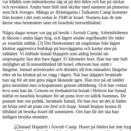
var klädda som människorna såg ut på den tiden och bar på säckar
och resväskor. Andra barn höll små skyltar med namnen på platserna
som fick överges. Många av flyktingarna i Tulkarem Camp kommer
från kusten i det som sedan år 1948 är Israel. Numera kan de inte
återse sina hemtrakter utan ett israeliskt inresetillstånd.
Några dagar senare var jag på besök i Arroub Camp. Arbetslösheten
är liksom i andra läger hög, och lägret utsätts regelbundet för räder
av israelisk militär. [3] Det förekommer att ungdomar från lägret
klottrar aggressiva budskap på husväggarna och kastar sten på
militärer. Vi träffade Ismail Hajajreh som aldrig besökt sin
ursprungsby fast den bara ligger 35 kilometer bort. Han har inte haft
möjlighet att få inresetillstånd till Israel, eftersom han suttit i
fängelse. Ismael arresterades och dömdes till fem månaders fängelse
efter att ha klottrat på en vägg i lägret. När han släpptes bestämde
han sig för att inte göra något liknande igen. Han tror på att istället
göra motstånd mot ockupationen genom utbildning. Och han verkar
leva som han lär. Genom en fredsaktivist bosatt i Hebron har Ismail
träffat en israelisk bosättare för att prata över en tallrik hummus. De
pratade inte om politik, berättade Ismail, för han tror att det är bättre
att börja med att prata om fred och hopp. Ismail hoppas kunna få
tillstånd att besöka Israel till sommaren. Om han får det ska han
äntligen besöka stranden.