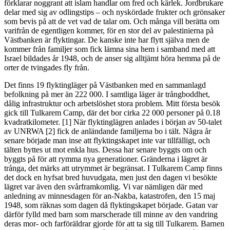
förklarar noggrant att islam handlar om fred och kärlek. Jordbrukare
delar med sig av odlingstips – och nyskördade frukter och grönsaker
som bevis på att de vet vad de talar om. Och många vill berätta om
varifrån de egentligen kommer, för en stor del av palestinierna på
Västbanken är flyktingar. De kanske inte har flytt själva men de
kommer från familjer som fick lämna sina hem i samband med att
Israel bildades år 1948, och de anser sig alltjämt höra hemma på de
orter de tvingades fly från.
Det finns 19 flyktingläger på Västbanken med en sammanlagd
befolkning på mer än 222 000. I samtliga läger är trångboddhet,
dålig infrastruktur och arbetslöshet stora problem. Mitt första besök
gick till Tulkarem Camp, där det bor cirka 22 000 personer på 0.18
kvadratkilometer. [1] När flyktinglägren anlades i början av 50-talet
av UNRWA [2] fick de anländande familjerna bo i tält. Några år
senare började man inse att flyktingskapet inte var tillfälligt, och
tälten byttes ut mot enkla hus. Dessa har senare byggts om och
byggts på för att rymma nya generationer. Gränderna i lägret är
trånga, det märks att utrymmet är begränsat. I Tulkarem Camp finns
det dock en hyfsat bred huvudgata, men just den dagen vi besökte
lägret var även den svårframkomlig. Vi var nämligen där med
anledning av minnesdagen för an-Nakba, katastrofen, den 15 maj
1948, som räknas som dagen då flyktingskapet började. Gatan var
därför fylld med barn som marscherade till minne av den vandring
deras mor- och farföräldrar gjorde för att ta sig till Tulkarem. Barnen