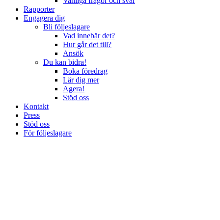
Vanliga frågor och svar
Rapporter
Engagera dig
Bli följeslagare
Vad innebär det?
Hur går det till?
Ansök
Du kan bidra!
Boka föredrag
Lär dig mer
Agera!
Stöd oss
Kontakt
Press
Stöd oss
För följeslagare