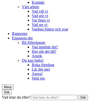
Kontakt
Vårt arbete
Vad vill vi
Vad gör vi
Var finns vi
Vad ser vi
Vanliga frågor och svar
Rapporter
Engagera dig
Bli följeslagare
Vad innebär det?
Hur går det till?
Ansök
Du kan bidra!
Boka föredrag
Lär dig mer
Agera!
Stöd oss
Meny
Sök
Vad letar du efter?
Sök