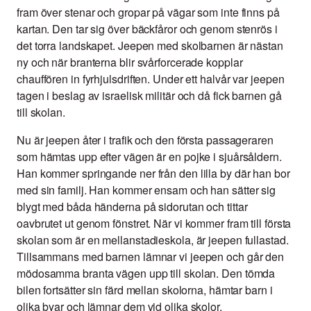
fram över stenar och gropar på vägar som inte finns på
kartan. Den tar sig över bäckfåror och genom stenrös i
det torra landskapet. Jeepen med skolbarnen är nästan
ny och när branterna blir svårforcerade kopplar
chauffören in fyrhjulsdriften. Under ett halvår var jeepen
tagen i beslag av israelisk militär och då fick barnen gå
till skolan.
Nu är jeepen åter i trafik och den första passageraren
som hämtas upp efter vägen är en pojke i sjuårsåldern.
Han kommer springande ner från den lilla by där han bor
med sin familj. Han kommer ensam och han sätter sig
blygt med båda händerna på sidorutan och tittar
oavbrutet ut genom fönstret. När vi kommer fram till första
skolan som är en mellanstadieskola, är jeepen fullastad.
Tillsammans med barnen lämnar vi jeepen och går den
mödosamma branta vägen upp till skolan. Den tömda
bilen fortsätter sin färd mellan skolorna, hämtar barn i
olika byar och lämnar dem vid olika skolor.