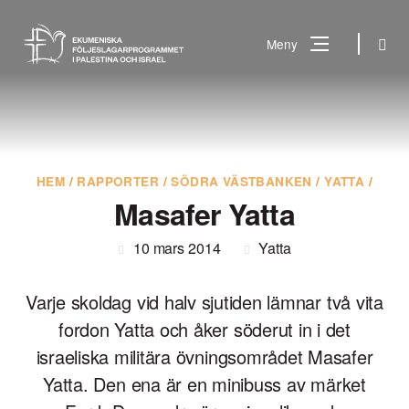
Gå
till
Sök
Meny
innehåll
Vad
Sök
letar
du
efter?
HEM
/
RAPPORTER
/
SÖDRA VÄSTBANKEN
/
YATTA
/
Masafer Yatta
10 mars 2014
Yatta
Varje skoldag vid halv sjutiden lämnar två vita
fordon Yatta och åker söderut in i det
israeliska militära övningsområdet Masafer
Yatta. Den ena är en minibuss av märket