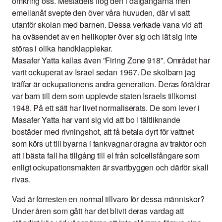
omkring oss. Mestadels flög den i dalgångarna men
emellanåt svepte den över våra huvuden, där vi satt
utanför skolan med barnen. Dessa verkade vana vid att
ha oväsendet av en helikopter över sig och lät sig inte
störas i olika handklapplekar.
Masafer Yatta kallas även ”Firing Zone 918”. Området har
varit ockuperat av Israel sedan 1967. De skolbarn jag
träffar är ockupationens andra generation. Deras föräldrar
var barn till dem som upplevde staten Israels tillkomst
1948. På ett sätt har livet normaliserats. De som lever i
Masafer Yatta har vant sig vid att bo i tältliknande
bostäder med rivningshot, att få betala dyrt för vattnet
som körs ut till byarna i tankvagnar dragna av traktor och
att i bästa fall ha tillgång till el från solcellsfångare som
enligt ockupationsmakten är svartbyggen och därför skall
rivas.
Vad är förresten en normal tillvaro för dessa människor?
Under åren som gått har det blivit deras vardag att