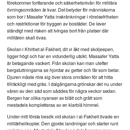
förekommer fortfarande och säkerhetsnivån för militära
övningsområden är kvar. Det betyder för människorna
som bor i Masafer Yatta inskränkningar i rörelsefriheten
och restriktioner för byggen av bostäder. De lever
ständigt med risken att tvingas bort från platser där
militären skall övas.
Skolan i Khirbet al-Fakheit, dit vi åkt med skoljeepen,
ligger högt och har en vidunderlig utsikt. Massafer Yatta
är betagande vackert. Från skolan kan man utefter
bergsluttningarna se hjordar av getter och får som betar.
Djuren måste röra sig över stora områden för att hitta
tillräckligt med gräs. I dalgångarna grönskar det nu under
våren av den säd som såddes för några veckor sedan.
Bergen har olika nyanser av blått och grått som
mestadels kompletteras av en klarblå himmel.
Under mitt första besök vid skolan i al-Fakheit övade en
militärhelikopter. Den gjorde landningar och starter runt