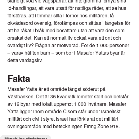
ständigt köa vid vägspärrar, att inte glömma förnya sina
id-handlingar, att vara utsatt för nattliga räder, att se hus
förstöras, att i timmar sitta i förhör hos militären, få
okvädesord över sig, förolämpas och sättas i fängelse för
att ha råkat i bråk med bosättare utan att vara den som
orsakat det. Kan ett normalt liv också vara ett ont och
ovärdigt liv? Frågan är motiverad. För de 1 000 personer
– varav hälften barn – som bor i Masafer Yattas byar är
detta vardagsliv.
Fakta
Masafer Yatta är ett område längst söderut på
Västbanken. Det är 35 kvadratkilometer stort och betstår
av 19 byar med totalt uppemot 1 000 invånare. Masafer
Yatta ligger inom område C som står under israeliskt
militärt och civilt styre. Israel har förklarat det militärt
övningsområde med beteckningen Firing Zone 918.
Mänskliga rättigheter