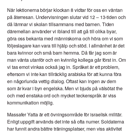
När lektionerna börjar klockan 8 vidtar för oss en väntan
på återresan. Undervisningen slutar vid 12 – 13-tiden och
då lämnar vi skolan tillsammans med barnen. Tiden
däremellan använder vi ibland till att gå till olika byar,
göra oss bekanta med människorna och höra om vi som
följeslagare kan vara till hjälp och stöd. I allmänhet är det
bara kvinnor och små barn hemma. Då får jag som är
man vänta utanför och en kvinnlig kollega går först in. Om
vi tas emot vinkas också jag in. Språket är ett problem,
eftersom vi inte kan tillräcklig arabiska för att kunna föra
en någorlunda vettig dialog. Oftast kan ingen av dem
som är kvar i byn engelska. Men vi bjuds på välsötat the
och med enstaka ord och mycket teckenspråk är viss
kommunikation möjlig.
Massafer Yatta är ett övningsområde för israelisk militär.
Enligt uppgift används det inte så ofta numer. Soldaterna
har funnit andra bättre träningsplatser, men viss aktivitet