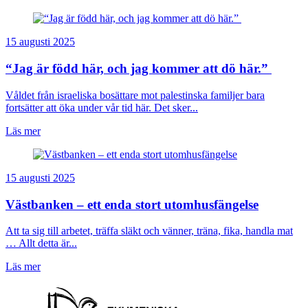
15 augusti 2025
“Jag är född här, och jag kommer att dö här.”
Våldet från israeliska bosättare mot palestinska familjer bara
fortsätter att öka under vår tid här. Det sker...
Läs mer
15 augusti 2025
Västbanken – ett enda stort utomhusfängelse
Att ta sig till arbetet, träffa släkt och vänner, träna, fika, handla mat
… Allt detta är...
Läs mer