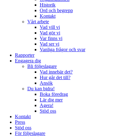
Historik
Ord och begrepp
Kontakt
Vårt arbete
Vad vill vi
Vad gör vi
Var finns vi
Vad ser vi
Vanliga frågor och svar
Rapporter
Engagera dig
Bli följeslagare
Vad innebär det?
Hur går det till?
Ansök
Du kan bidra!
Boka föredrag
Lär dig mer
Agera!
Stöd oss
Kontakt
Press
Stöd oss
För följeslagare