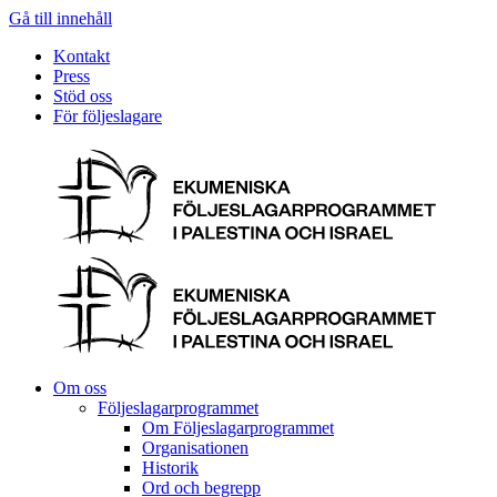
Gå till innehåll
Kontakt
Press
Stöd oss
För följeslagare
Om oss
Följeslagarprogrammet
Om Följeslagarprogrammet
Organisationen
Historik
Ord och begrepp