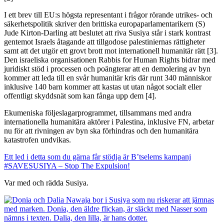
I ett brev till EU:s högsta representant i frågor rörande utrikes- och
säkerhetspolitik skriver den brittiska europaparlamentarikern (S)
Jude Kirton-Darling att beslutet att riva Susiya står i stark kontrast
gentemot Israels åtagande att tillgodose palestiniernas rättigheter
samt att det utgör ett grovt brott mot internationell humanitär rätt [3].
Den israeliska organisationen Rabbis for Human Rights bidrar med
juridiskt stöd i processen och poängterar att en demolering av byn
kommer att leda till en svår humanitär kris där runt 340 människor
inklusive 140 barn kommer att kastas ut utan något socialt eller
offentligt skyddsnät som kan fånga upp dem [4].
Ekumeniska följeslagarprogrammet, tillsammans med andra
internationella humanitära aktörer i Palestina, inklusive FN, arbetar
nu för att rivningen av byn ska förhindras och den humanitära
katastrofen undvikas.
Ett led i detta som du gärna får stödja är B’tselems kampanj
#SAVESUSIYA – Stop The Expulsion!
Var med och rädda Susiya.