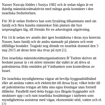
Nasser Nawaja föddes i Susiya 1982 och är sedan några år en
ihärdig människorättsaktivist med många goda kontakter i den
israeliska fredsrörelsen.
För 30 år sedan fördrevs han som fyraåring tillsammans med sin
familj och flera hundra människor från platsen där byn
ursprungligen låg, till förmån för en arkeologisk utgrävning.
För 14 år sedan rev armén åter igen bostäderna i deras nya hemvist.
Nasser, hans familj och de andra stannade på platsen och reste
tillfälliga bostäder. Tragiskt nog dömde en israelisk domstol den 5
maj 2015 att deras hem ska rivas på nytt [1].
Den israeliska människorättsorganisationen B’Tselem skriver att
beslutet passar in i ett större mönster där målet är att driva ut
palestinierna ifrån områden på Västbanken som kontrolleras av
Israel.
De israeliska myndigheterna vägrar att bevilja byggnadstillstånd
eller att ansluta vatten och elektricitet till dessa byar, vilket leder till
att palestinierna tvingas att hitta sina egna lösningar utan formell
tillåtelse. Parallellt med detta byggs nya illegala byggnader och
strukturer upp i och runt israeliska bosättningar i närheten som
myndigheterna assisterar med vägar, ekonomiskt stöd, vatten och el.
[2]