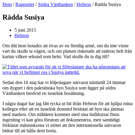
Hem
/
Rapporter
/
Södra Västbanken
/
Hebron
/
Rädda Susiya
Rädda Susiya
5 juni 2015
Hebron
Om ditt hem hotades att rivas av en fientlig armé, om du inte visste
vart du skulle ta vägen, och om platsen riskerade att raderas helt från
kartan vilken sekund som helst. Vad skulle du ta dig till?
Sedan den 16 maj har vi följeslagare närvarat nästintill 24 timmar
om dygnet i den palestinska byn Susiya som ligger på södra
Västbanken bredvid en israelisk bosättning.
I några dagar har jag fått rycka ut hit ifrån Hebron för att hjälpa mina
kollegor efter att en israelisk domstol beslutat att byn ska jämnas
med marken. Om militären kommer med sina bulldozrar finns
ingenting vi kan göra förutom att dokumentera, men samtidigt
förklarar människorna vi möter att den internationella närvaron
bidrar till att hålla dem borta.