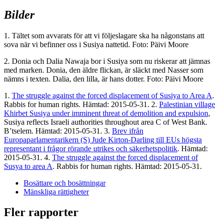
Bilder
1. Tältet som avvarats för att vi följeslagare ska ha någonstans att
sova när vi befinner oss i Susiya nattetid. Foto: Päivi Moore
2. Donia och Dalia Nawaja bor i Susiya som nu riskerar att jämnas
med marken. Donia, den äldre flickan, är släckt med Nasser som
nämns i texten. Dalia, den lilla, är hans dotter. Foto: Päivi Moore
1.
The struggle against the forced displacement of Susiya to Area A
.
Rabbis for human rights. Hämtad: 2015-05-31. 2.
Palestinian village
Khirbet Susiya under imminent threat of demolition and expulsion
,
Susiya reflects Israeli authorities throughout area C of West Bank.
B’tselem. Hämtad: 2015-05-31. 3.
Brev ifrån
Europaparlamentarikern (S) Jude Kirton-Darling till EUs högsta
representant i frågor rörande utrikes och säkerhetspolitik
. Hämtad:
2015-05-31. 4.
The struggle against the forced displacement of
Susya to area A
. Rabbis for human rights. Hämtad: 2015-05-31.
Bosättare och bosättningar
Mänskliga rättigheter
Fler rapporter