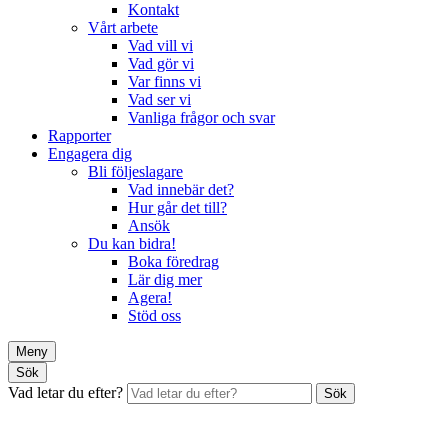
Kontakt
Vårt arbete
Vad vill vi
Vad gör vi
Var finns vi
Vad ser vi
Vanliga frågor och svar
Rapporter
Engagera dig
Bli följeslagare
Vad innebär det?
Hur går det till?
Ansök
Du kan bidra!
Boka föredrag
Lär dig mer
Agera!
Stöd oss
Meny
Sök
Vad letar du efter?
Sök