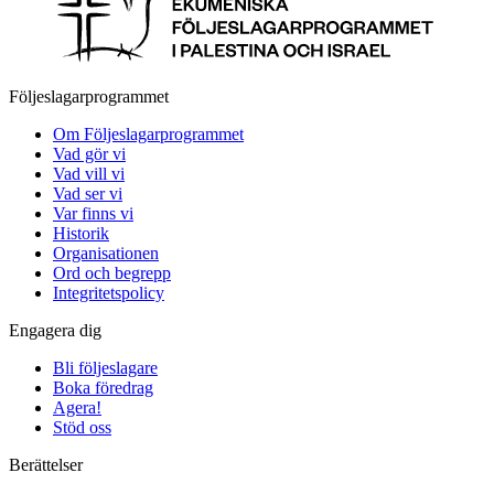
Följeslagarprogrammet
Om Följeslagarprogrammet
Vad gör vi
Vad vill vi
Vad ser vi
Var finns vi
Historik
Organisationen
Ord och begrepp
Integritetspolicy
Engagera dig
Bli följeslagare
Boka föredrag
Agera!
Stöd oss
Berättelser