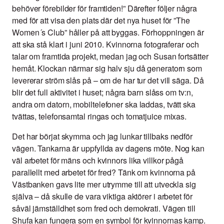
behöver förebilder för framtiden!” Därefter följer några
med för att visa den plats där det nya huset för ”The
Women´s Club” håller på att byggas. Förhoppningen är
att ska stå klart i juni 2010. Kvinnorna fotograferar och
talar om framtida projekt, medan jag och Susan fortsätter
hemåt. Klockan närmar sig halv sju då generatorn som
levererar ström slås på – om de har tur det vill säga. Då
blir det full aktivitet i huset; några barn slåss om tv:n,
andra om datorn, mobiltelefoner ska laddas, tvätt ska
tvättas, telefonsamtal ringas och tomatjuice mixas.
Det har börjat skymma och jag lunkar tillbaks nedför
vägen. Tankarna är uppfyllda av dagens möte. Nog kan
väl arbetet för mäns och kvinnors lika villkor pågå
parallellt med arbetet för fred? Tänk om kvinnorna på
Västbanken gavs lite mer utrymme till att utveckla sig
själva – då skulle de vara viktiga aktörer i arbetet för
såväl jämställdhet som fred och demokrati. Vägen till
Shufa kan fungera som en symbol för kvinnornas kamp.