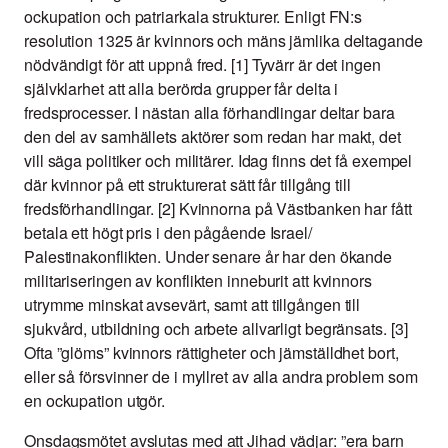
ockupation och patriarkala strukturer. Enligt FN:s
resolution 1325 är kvinnors och mäns jämlika deltagande
nödvändigt för att uppnå fred. [1] Tyvärr är det ingen
självklarhet att alla berörda grupper får delta i
fredsprocesser. I nästan alla förhandlingar deltar bara
den del av samhällets aktörer som redan har makt, det
vill säga politiker och militärer. Idag finns det få exempel
där kvinnor på ett strukturerat sätt får tillgång till
fredsförhandlingar. [2] Kvinnorna på Västbanken har fått
betala ett högt pris i den pågående Israel/
Palestinakonflikten. Under senare år har den ökande
militariseringen av konflikten inneburit att kvinnors
utrymme minskat avsevärt, samt att tillgången till
sjukvård, utbildning och arbete allvarligt begränsats. [3]
Ofta ”glöms” kvinnors rättigheter och jämställdhet bort,
eller så försvinner de i myllret av alla andra problem som
en ockupation utgör.
Onsdagsmötet avslutas med att Jihad vädjar: ”era barn