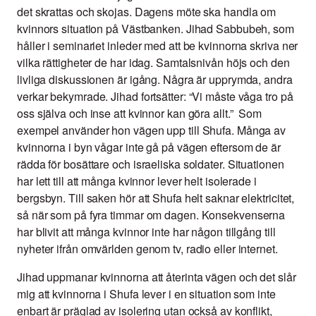
det skrattas och skojas. Dagens möte ska handla om
kvinnors situation på Västbanken. Jihad Sabbubeh, som
håller i seminariet inleder med att be kvinnorna skriva ner
vilka rättigheter de har idag. Samtalsnivån höjs och den
livliga diskussionen är igång. Några är upprymda, andra
verkar bekymrade. Jihad fortsätter: “Vi måste våga tro på
oss själva och inse att kvinnor kan göra allt.” Som
exempel använder hon vägen upp till Shufa. Många av
kvinnorna i byn vågar inte gå på vägen eftersom de är
rädda för bosättare och israeliska soldater. Situationen
har lett till att många kvinnor lever helt isolerade i
bergsbyn. Till saken hör att Shufa helt saknar elektricitet,
så när som på fyra timmar om dagen. Konsekvenserna
har blivit att många kvinnor inte har någon tillgång till
nyheter ifrån omvärlden genom tv, radio eller internet.
Jihad uppmanar kvinnorna att återinta vägen och det slår
mig att kvinnorna i Shufa lever i en situation som inte
enbart är präglad av isolering utan också av konflikt,