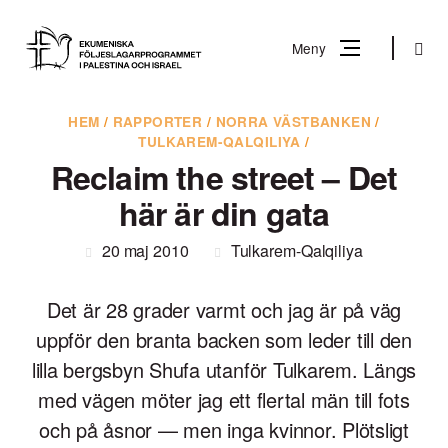
Gå
till
Sök
Meny
innehåll
Vad
HEM
/
RAPPORTER
/
NORRA VÄSTBANKEN
/
Sök
TULKAREM-QALQILIYA
/
letar
Reclaim the street – Det
du
efter?
här är din gata
20 maj 2010
Tulkarem-Qalqiliya
Det är 28 grader varmt och jag är på väg
uppför den branta backen som leder till den
lilla bergsbyn Shufa utanför Tulkarem. Längs
med vägen möter jag ett flertal män till fots
och på åsnor — men inga kvinnor. Plötsligt