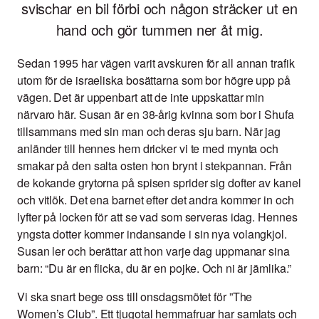
svischar en bil förbi och någon sträcker ut en
hand och gör tummen ner åt mig.
Sedan 1995 har vägen varit avskuren för all annan trafik
utom för de israeliska bosättarna som bor högre upp på
vägen. Det är uppenbart att de inte uppskattar min
närvaro här. Susan är en 38-årig kvinna som bor i Shufa
tillsammans med sin man och deras sju barn. När jag
anländer till hennes hem dricker vi te med mynta och
smakar på den salta osten hon brynt i stekpannan. Från
de kokande grytorna på spisen sprider sig dofter av kanel
och vitlök. Det ena barnet efter det andra kommer in och
lyfter på locken för att se vad som serveras idag. Hennes
yngsta dotter kommer indansande i sin nya volangkjol.
Susan ler och berättar att hon varje dag uppmanar sina
barn: “Du är en flicka, du är en pojke. Och ni är jämlika.”
Vi ska snart bege oss till onsdagsmötet för ”The
Women’s Club”. Ett tjugotal hemmafruar har samlats och