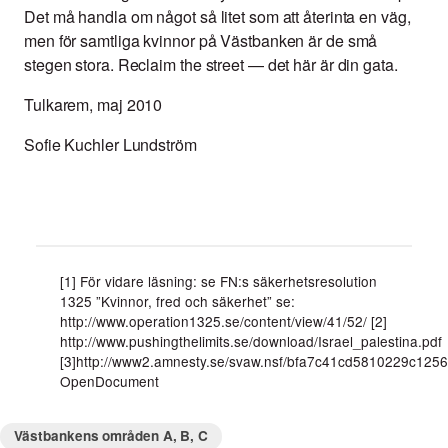
Det må handla om något så litet som att återinta en väg,
men för samtliga kvinnor på Västbanken är de små
stegen stora. Reclaim the street — det här är din gata.
Tulkarem, maj 2010
Sofie Kuchler Lundström
[1] För vidare läsning: se FN:s säkerhetsresolution
1325 ”Kvinnor, fred och säkerhet” se:
http://www.operation1325.se/content/view/41/52/ [2]
http://www.pushingthelimits.se/download/Israel_palestina.pdf
[3]http://www2.amnesty.se/svaw.nsf/bfa7c41cd5810229c1
OpenDocument
Västbankens områden A, B, C