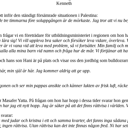
Kenneth
ött inför den ständigt försämrade situationen i Palestina:
 de tre timmarna före soluppgången är de mörkaste. Jag tror att vi nu b
n frågar vi en företrädare för utbildningsministeriet i regionen om hon h
a lära sig! Vi vill uppleva bra saker och försöker leva vidare, överleva.
nier är vi vana vid att leva med problem, så vi fortsätter. Min familj och
lla alla mina barn vid namn och fråga hur de mår. Vi förtjänar att ha e
och hans son Hani är på plats och visar oss den jordhög som bulldozrarn
är, min själ är här. Jag kommer aldrig att ge upp
.
onen och ser min pappas ansikte och känner lukten av frisk luft, räcker
ör Masafer Yatta. På frågan om hon har hopp i dessa tider svarar hon gen
r jag ett nytt hopp. Jag är säker på att det finns rättvisa i världen. 
 svarar:
ns med judar och kristna i ett och samma kvarter, det fanns inga sådana p
r, ingen rättvisa. Utan rättvisa kan det inte finnas någon fred. Ni har