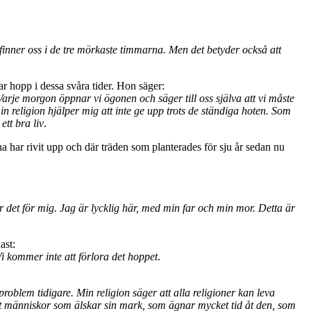
efinner oss i de tre mörkaste timmarna. Men det betyder också att
ar hopp i dessa svåra tider. Hon säger:
 Varje morgon öppnar vi ögonen och säger till oss själva att vi måste
 min religion hjälper mig att inte ge upp trots de ständiga hoten. Som
tt bra liv
.
a har rivit upp och där träden som planterades för sju år sedan nu
 det för mig. Jag är lycklig här, med min far och min mor. Detta är
ast:
Vi kommer inte att förlora det hoppet
.
roblem tidigare. Min religion säger att alla religioner kan leva
 sett människor som älskar sin mark, som ägnar mycket tid åt den, som