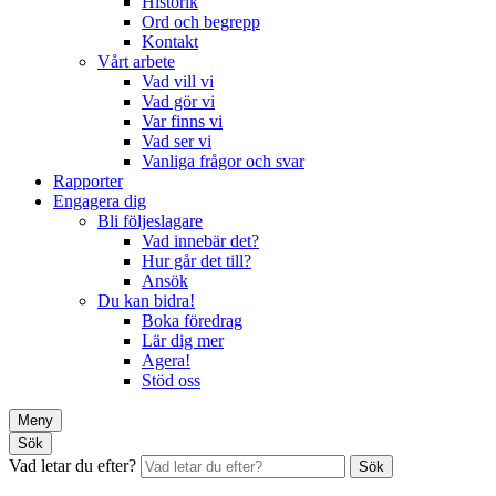
Historik
Ord och begrepp
Kontakt
Vårt arbete
Vad vill vi
Vad gör vi
Var finns vi
Vad ser vi
Vanliga frågor och svar
Rapporter
Engagera dig
Bli följeslagare
Vad innebär det?
Hur går det till?
Ansök
Du kan bidra!
Boka föredrag
Lär dig mer
Agera!
Stöd oss
Meny
Sök
Vad letar du efter?
Sök