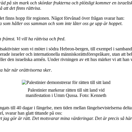
räd på sin mark och skördar frukterna och plötsligt kommer en israelis
 att det finns rättvisa
.
et finns hopp för regionen. Något förvånad över frågan svarar han:
nda som håller oss samman och som inte låter oss ge upp är hoppet
.
 främst. Vi vill ha rättvisa och fred
.
saktivister som vi möter i södra Hebron-bergen, till exempel i samband m
de israeler och internationella människorättsförespråkare, utan att behöv
e eller den israeliska armén. Under rivningen av ett hus märker vi att ha
ra här när orättvisorna sker
.
Palestinier markerar rätten till sitt land vid
manifestation i Umm Qussa. Foto: Kenneth
ngats till 40 dagar i fängelse, men tiden mellan fängelsevistelserna deltar
l, svarar han glatt tittande på oss:
et jag gör är rätt. Det motsvarar mina värderingar. Det är precis så här