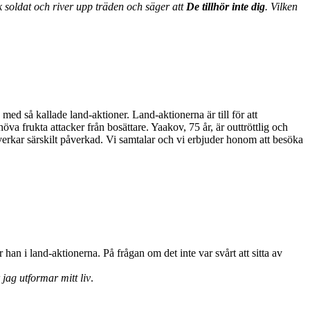
k soldat och river upp träden och säger att
De tillhör inte dig
. Vilken
ed så kallade land-aktioner. Land-aktionerna är till för att
a frukta attacker från bosättare. Yaakov, 75 år, är outtröttlig och
n verkar särskilt påverkad. Vi samtalar och vi erbjuder honom att besöka
 han i land-aktionerna. På frågan om det inte var svårt att sitta av
 jag utformar mitt liv
.