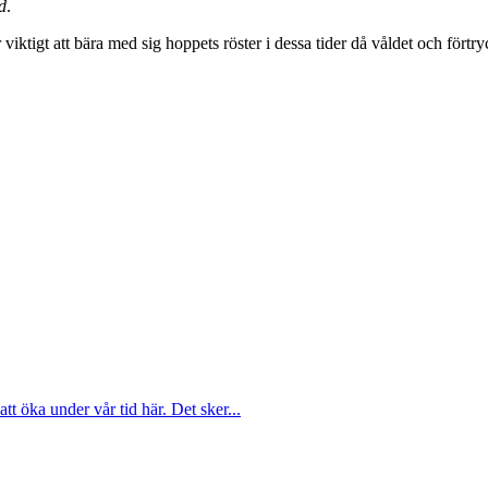
d
.
iktigt att bära med sig hoppets röster i dessa tider då våldet och förtr
att öka under vår tid här. Det sker...