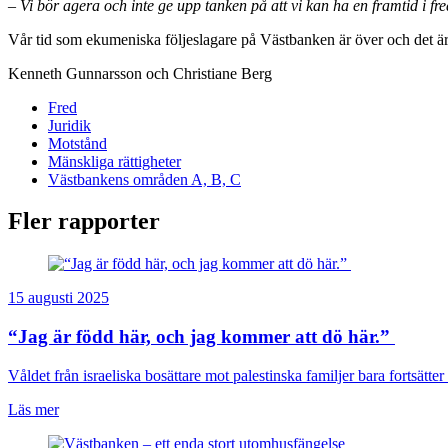
–
Vi bör agera och inte ge upp tanken på att vi kan ha en framtid i fre
Vår tid som ekumeniska följeslagare på Västbanken är över och det är v
Kenneth Gunnarsson och Christiane Berg
Fred
Juridik
Motstånd
Mänskliga rättigheter
Västbankens områden A, B, C
Fler rapporter
15 augusti 2025
“Jag är född här, och jag kommer att dö här.”
Våldet från israeliska bosättare mot palestinska familjer bara fortsätter 
Läs mer