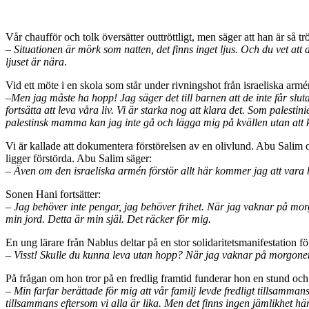
Vår chaufför och tolk översätter outtröttligt, men säger att han är så tr
–
Situationen är mörk som natten, det finns inget ljus. Och du vet att
ljuset är nära
.
Vid ett möte i en skola som står under rivningshot från israeliska armé
–
Men jag måste ha hopp! Jag säger det till barnen att de inte får slut
fortsätta att leva våra liv. Vi är starka nog att klara det. Som palesti
palestinsk mamma kan jag inte gå och lägga mig på kvällen utan att ka
Vi är kallade att dokumentera förstörelsen av en olivlund. Abu Salim 
ligger förstörda. Abu Salim säger:
–
Även om den israeliska armén förstör allt här kommer jag att vara h
Sonen Hani fortsätter:
–
Jag behöver inte pengar, jag behöver frihet. När jag vaknar på morg
min jord. Detta är min själ. Det räcker för mig.
En ung lärare från Nablus deltar på en stor solidaritetsmanifestation f
–
Visst! Skulle du kunna leva utan hopp? När jag vaknar på morgonen ha
På frågan om hon tror på en fredlig framtid funderar hon en stund och
–
Min farfar berättade för mig att vår familj levde fredligt tillsamma
tillsammans eftersom vi alla är lika. Men det finns ingen jämlikhet hä