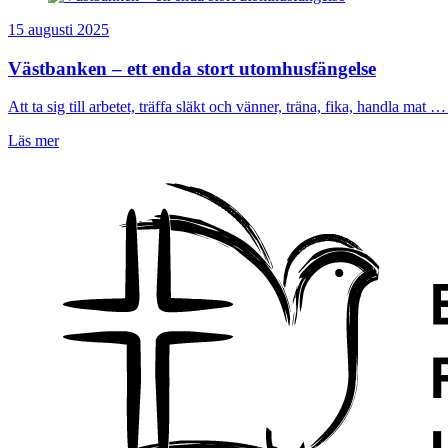
15 augusti 2025
Västbanken – ett enda stort utomhusfängelse
Att ta sig till arbetet, träffa släkt och vänner, träna, fika, handla mat … 
Läs mer