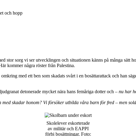
het och hopp
med stor sorg vi ser utvecklingen och situationen känns på många sätt ho
Här kommer några röster från Palestina.
mkring med ett ben som skadats svårt i en bosättarattack och han säger 
 ljudgranat detonerade mycket nära hans femåriga dotter och –
nu har ho
ch med skadar honom? Vi försöker utbilda våra barn för fred – men solda
Skolelever eskorterade
av militär och EAPPI
förbi bosättningar. Foto: