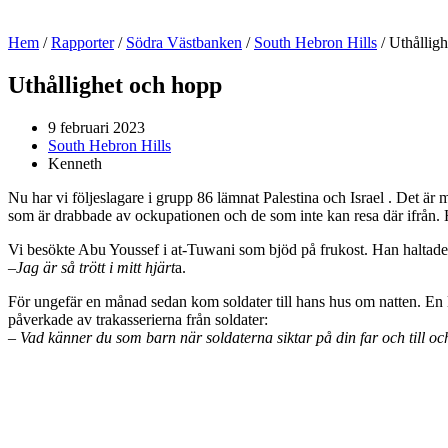
Hem
/
Rapporter
/
Södra Västbanken
/
South Hebron Hills
/
Uthållig
Uthållighet och hopp
9 februari 2023
South Hebron Hills
Kenneth
Nu har vi följeslagare i grupp 86 lämnat Palestina och Israel . Det är 
som är drabbade av ockupationen och de som inte kan resa där ifrån. 
Vi besökte Abu Youssef i at-Tuwani som bjöd på frukost. Han haltade o
–
Jag är så trött i mitt hjärt
a.
För ungefär en månad sedan kom soldater till hans hus om natten. En
påverkade av trakasserierna från soldater:
–
Vad känner du som barn när soldaterna siktar på din far och till o