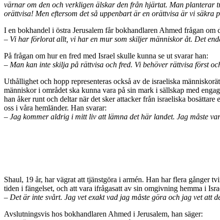
värnar om den och verkligen älskar den från hjärtat. Man planterar t
orättvisa! Men eftersom det så uppenbart är en orättvisa är vi säkra på
I en bokhandel i östra Jerusalem får bokhandlaren Ahmed frågan om d
–
Vi har förlorat allt, vi har en mur som skiljer människor åt. Det e
På frågan om hur en fred med Israel skulle kunna se ut svarar han:
–
Man kan inte skilja på rättvisa och fred. Vi behöver rättvisa först och
Uthållighet och hopp representeras också av de israeliska människorätt
människor i området ska kunna vara på sin mark i sällskap med engagera
han åker runt och deltar när det sker attacker från israeliska bosättar
oss i våra hemländer. Han svarar:
–
Jag kommer aldrig i mitt liv att lämna det här landet. Jag måste va
Shaul, 19 år, har vägrat att tjänstgöra i armén. Han har flera gånger tvi
tiden i fängelset, och att vara ifrågasatt av sin omgivning hemma i Israe
–
Det är inte svårt. Jag vet exakt vad jag måste göra och jag vet att d
Avslutningsvis hos bokhandlaren Ahmed i Jerusalem, han säger: