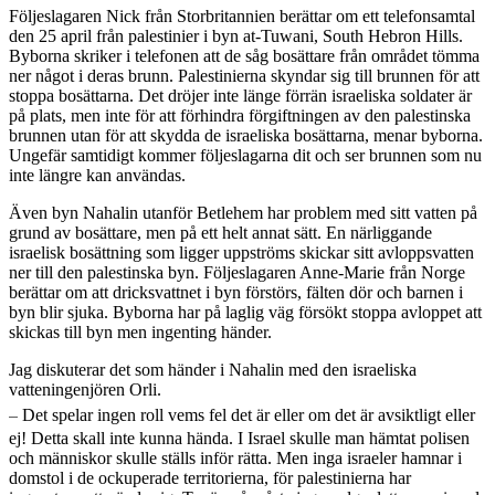
Följeslagaren Nick från Storbritannien berättar om ett telefonsamtal
den 25 april från palestinier i byn at-Tuwani, South Hebron Hills.
Byborna skriker i telefonen att de såg bosättare från området tömma
ner något i deras brunn. Palestinierna skyndar sig till brunnen för att
stoppa bosättarna. Det dröjer inte länge förrän israeliska soldater är
på plats, men inte för att förhindra förgiftningen av den palestinska
brunnen utan för att skydda de israeliska bosättarna, menar byborna.
Ungefär samtidigt kommer följeslagarna dit och ser brunnen som nu
inte längre kan användas.
Även byn Nahalin utanför Betlehem har problem med sitt vatten på
grund av bosättare, men på ett helt annat sätt. En närliggande
israelisk bosättning som ligger uppströms skickar sitt avloppsvatten
ner till den palestinska byn. Följeslagaren Anne-Marie från Norge
berättar om att dricksvattnet i byn förstörs, fälten dör och barnen i
byn blir sjuka. Byborna har på laglig väg försökt stoppa avloppet att
skickas till byn men ingenting händer.
Jag diskuterar det som händer i Nahalin med den israeliska
vatteningenjören Orli.
–
Det spelar ingen roll vems fel det är eller om det är avsiktligt eller
ej! Detta skall inte kunna hända. I Israel skulle man hämtat polisen
och människor skulle ställs inför rätta. Men inga israeler hamnar i
domstol i de ockuperade territorierna, för palestinierna har