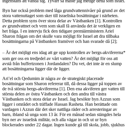
ingenstans att vända sig. Tyvärr så måste jag medge detta som israel.
Byn har också problem med låga grundvattennivåer på grund av det
stora vattenuttaget som sker till israeliska bosättningar i närheten.
Detta problem syns över stora delar av Västbanken [1]. Kontrollen
av grundvattnet och vem som skall få använda det är verkligen en
het fråga. I en intervju fick den tidigare premiärministern Ariel
Sharon frågan om det skulle vara möjligt för Israel att dra tillbaka
bosättningarna på Västbanken framöver och han svarade då [2];
–
Är det möjligt ens idag att ge upp kontrollen av bergs-akvifererna*
som ger oss en tredjedel av vårt vatten? Är det möjligt för oss att
avstå från buffertzonen i Jordandalen? Du vet, det inte är en slump
att bosättningarna ligger där de ligger.
Ari’el och Qedumim är några av de strategiskt placerade
bosättningar som Sharon refererar till, då dessa ligger på toppen av
de två största bergs-akvifererna [1]. Den ena akviferen ger vatten till
största delen av östra Västbanken och den andra till västra
Västbanken och stora delar av Israel. Jag besökte byn Azzun som
ligger i området och träffade Hassan Rasheta. Han berättade om
vardagen i Azzun där det sker nattliga räder och arresteringar av
barn, ibland så unga som 13 år. För en månad sedan stängdes hela
byn ner av israelisk militär, och alla vägar in och ut ur byn
blockerades under 22 dagar. Ingen kunde gå till skola, jobb, sjukhus