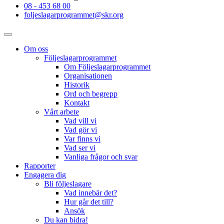
08 - 453 68 00
foljeslagarprogrammet@skr.org
Om oss
Följeslagarprogrammet
Om Följeslagarprogrammet
Organisationen
Historik
Ord och begrepp
Kontakt
Vårt arbete
Vad vill vi
Vad gör vi
Var finns vi
Vad ser vi
Vanliga frågor och svar
Rapporter
Engagera dig
Bli följeslagare
Vad innebär det?
Hur går det till?
Ansök
Du kan bidra!