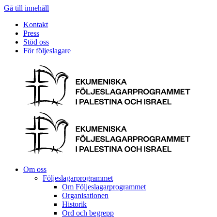
Gå till innehåll
Kontakt
Press
Stöd oss
För följeslagare
Om oss
Följeslagarprogrammet
Om Följeslagarprogrammet
Organisationen
Historik
Ord och begrepp