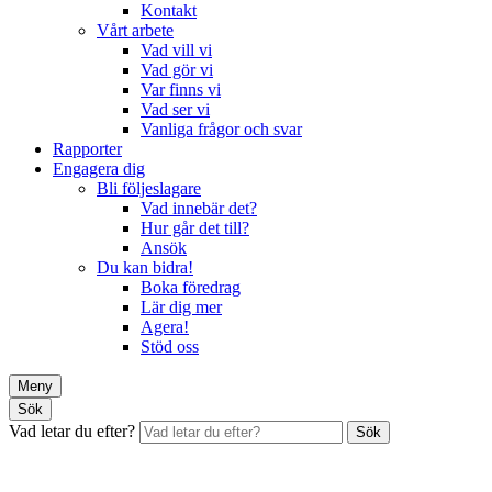
Kontakt
Vårt arbete
Vad vill vi
Vad gör vi
Var finns vi
Vad ser vi
Vanliga frågor och svar
Rapporter
Engagera dig
Bli följeslagare
Vad innebär det?
Hur går det till?
Ansök
Du kan bidra!
Boka föredrag
Lär dig mer
Agera!
Stöd oss
Meny
Sök
Vad letar du efter?
Sök