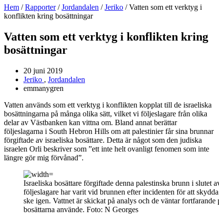
Hem
/
Rapporter
/
Jordandalen
/
Jeriko
/
Vatten som ett verktyg i
konflikten kring bosättningar
Vatten som ett verktyg i konflikten kring
bosättningar
20 juni 2019
Jeriko
,
Jordandalen
emmanygren
Vatten används som ett verktyg i konflikten kopplat till de israeliska
bosättningarna på många olika sätt, vilket vi följeslagare från olika
delar av Västbanken kan vittna om. Bland annat berättar
följeslagarna i South Hebron Hills om att palestinier får sina brunnar
förgiftade av israeliska bosättare. Detta är något som den judiska
israelen Orli beskriver som ”ett inte helt ovanligt fenomen som inte
längre gör mig förvånad”.
Israeliska bosättare förgiftade denna palestinska brunn i slutet a
följeslagare har varit vid brunnen efter incidenten för att skydda
ske igen. Vattnet är skickat på analys och de väntar fortfarande 
bosättarna använde. Foto: N Georges