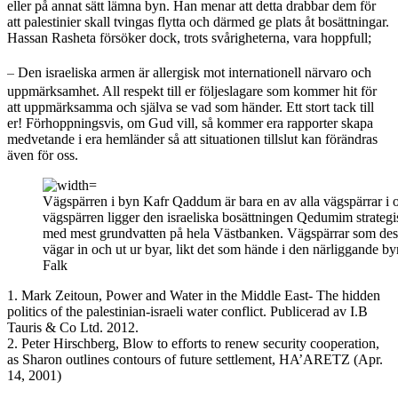
eller på annat sätt lämna byn. Han menar att detta drabbar dem för
att palestinier skall tvingas flytta och därmed ge plats åt bosättningar.
Hassan Rasheta försöker dock, trots svårigheterna, vara hoppfull;
–
Den israeliska armen är allergisk mot internationell närvaro och
uppmärksamhet. All respekt till er följeslagare som kommer hit för
att uppmärksamma och själva se vad som händer. Ett stort tack till
er! Förhoppningsvis, om Gud vill, så kommer era rapporter skapa
medvetande i era hemländer så att situationen tillslut kan förändras
även för oss.
Vägspärren i byn Kafr Qaddum är bara en av alla vägspärrar i 
vägspärren ligger den israeliska bosättningen Qedumim strategisk
med mest grundvatten på hela Västbanken. Vägspärrar som dess
vägar in och ut ur byar, likt det som hände i den närliggande by
Falk
1. Mark Zeitoun, Power and Water in the Middle East- The hidden
politics of the palestinian-israeli water conflict. Publicerad av I.B
Tauris & Co Ltd. 2012.
2. Peter Hirschberg, Blow to efforts to renew security cooperation,
as Sharon outlines contours of future settlement, HA’ARETZ (Apr.
14, 2001)