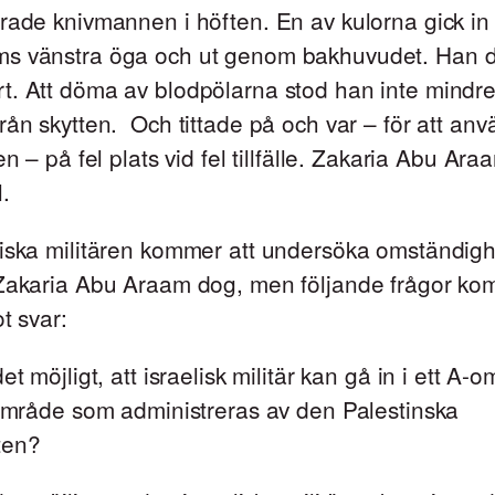
rade knivmannen i höften. En av kulorna gick in 
s vänstra öga och ut genom bakhuvudet. Han 
t. Att döma av blodpölarna stod han inte mindr
rån skytten. Och tittade på och var – för att an
en – på fel plats vid fel tillfälle. Zakaria Abu Ar
.
liska militären kommer att undersöka omständig
 Zakaria Abu Araam dog, men följande frågor ko
t svar:
et möjligt, att israelisk militär kan gå in i ett A-
 område som administreras av den Palestinska
ten?