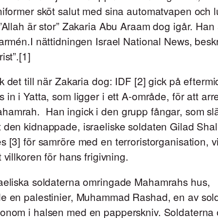
niformer sköt salut med sina automatvapen och l
 ”Allah är stor” Zakaria Abu Araam dog igår. Han 
 armén.I nättidningen Israel National News, besk
ist”.[1]
k det till när Zakaria dog: IDF [2] gick på efter
 in i Yatta, som ligger i ett A-område, för att arr
hamrah. Han ingick i den grupp fångar, som slä
 den kidnappade, israeliske soldaten Gilad Shal
s [3] för samröre med en terroristorganisation, vi
 villkoren för hans frigivning.
raeliska soldaterna omringade Mahamrahs hus,
de en palestinier, Muhammad Rashad, en av sol
honom i halsen med en papperskniv. Soldaterna