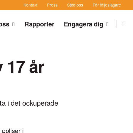
Kontakt
Press
Stöd oss
För följeslagare
oss
Rapporter
Engagera dig
Sök
Sök
 17 år
a i det ockuperade
poliser i