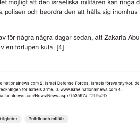
det möjligt att den israeliska militären kan ringa 
a polisen och beordra den att hålla sig inomhus 
v för några några dagar sedan, att Zakaria Ab
 en förlupen kula. [4]
elnationalnews.com 2. Israel Defense Forces, Israels försvarstyrkor, d
beteckningen för Israels armé. 3. www.israelnationalnews.com 4.
lnationalnews.com/News/News.aspx/153597#.T2L9p2D
ttigheter
Politik och militär