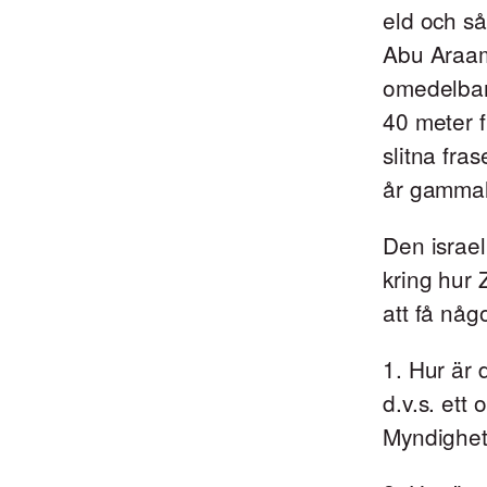
eld och så
Abu Araam
omedelbar
40 meter f
slitna fras
år gammal
Den israe
kring hur
att få någo
1. Hur är d
d.v.s. ett
Myndighe