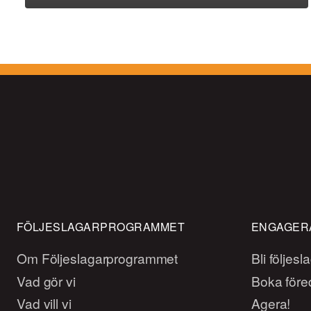
FÖLJESLAGARPROGRAMMET
ENGAGERA
Om Följeslagarprogrammet
Bli följesl
Vad gör vi
Boka före
Vad vill vi
Agera!