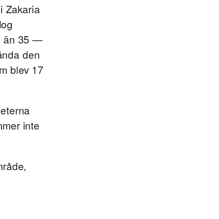
i Zakaria
dog
e än 35 —
vända den
aam blev 17
heterna
mmer inte
område,