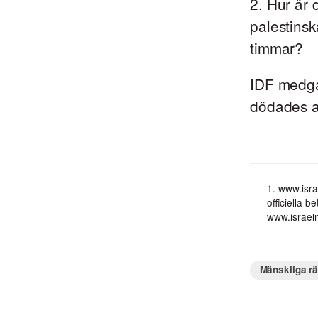
2. Hur är 
palestinsk
timmar?
IDF medga
dödades av
1. www.isra
officiella 
www.israe
Mänskliga rä