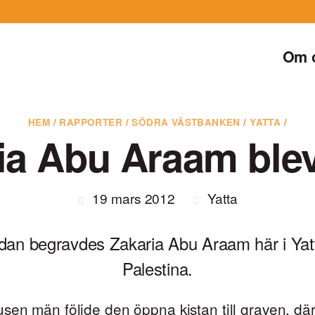
Om 
HEM
/
RAPPORTER
/
SÖDRA VÄSTBANKEN
/
YATTA
/
ia Abu Araam blev
19 mars 2012
Yatta
dan begravdes Zakaria Abu Araam här i Yatt
Palestina.
sen män följde den öppna kistan till graven, där 