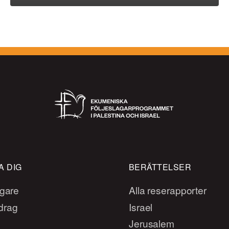
 DIG
BERÄTTELSER
agare
Alla reserapporter
drag
Israel
Jerusalem