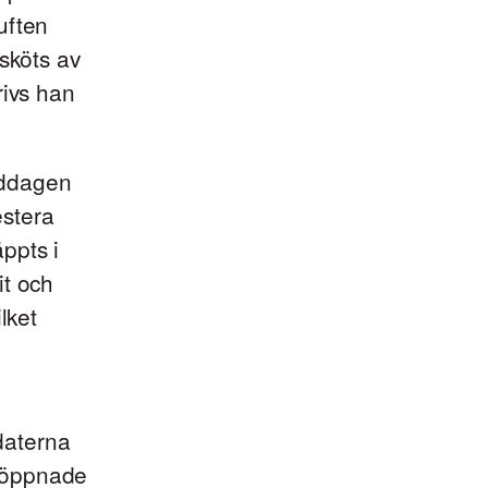
uften
sköts av
rivs han
middagen
estera
ppts i
it och
lket
daterna
 öppnade