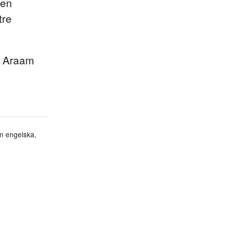
den
tre
u Araam
en engelska,