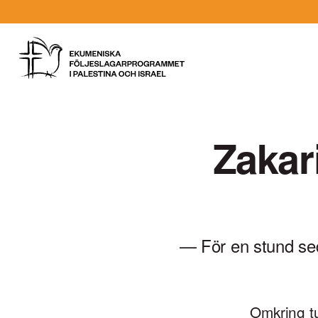
Gå
till
innehåll
Vad
letar
Zakar
du
efter?
— För en stund se
Omkring tu