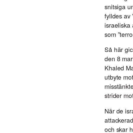
snitsiga u
fylldes av
israeliska
som ”terror
Så här gic
den 8 mars
Khaled Ma
utbyte mot
misstänkte
strider mot
När de is
attackera
och skar 