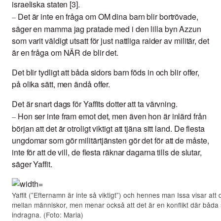
israeliska staten [3].
Det är inte en fråga om OM dina barn blir bortrövade,
–
säger en mamma jag pratade med i den lilla byn Azzun
som varit väldigt utsatt för just nattliga raider av militär, det
är en fråga om NÄR de blir det.
Det blir tydligt att båda sidors barn föds in och blir offer,
på olika sätt, men ändå offer.
Det är snart dags för Yaffits dotter att ta värvning.
Hon ser inte fram emot det, men även hon är inlärd från
–
början att det är otroligt viktigt att tjäna sitt land. De flesta
ungdomar som gör militärtjänsten gör det för att de måste,
inte för att de vill, de flesta räknar dagarna tills de slutar,
säger Yaffit.
Yaffit (”Efternamn är inte så viktigt”) och hennes man Issa visar att
mellan människor, men menar också att det är en konflikt där båda 
indragna. (Foto: Maria)