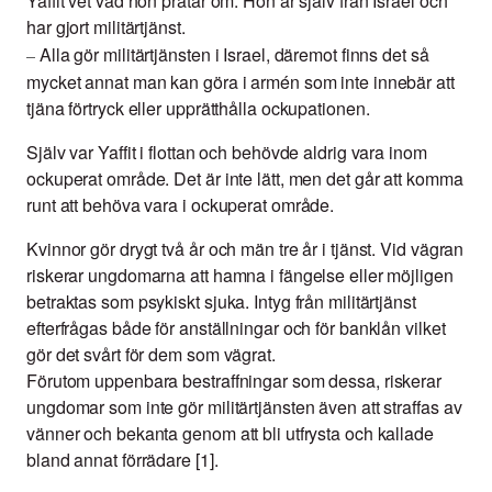
Yaffit vet vad hon pratar om. Hon är själv från Israel och
har gjort militärtjänst.
Alla gör militärtjänsten i Israel, däremot finns det så
–
mycket annat man kan göra i armén som inte innebär att
tjäna förtryck eller upprätthålla ockupationen.
Själv var Yaffit i flottan och behövde aldrig vara inom
ockuperat område. Det är inte lätt, men det går att komma
runt att behöva vara i ockuperat område.
Kvinnor gör drygt två år och män tre år i tjänst. Vid vägran
riskerar ungdomarna att hamna i fängelse eller möjligen
betraktas som psykiskt sjuka. Intyg från militärtjänst
efterfrågas både för anställningar och för banklån vilket
gör det svårt för dem som vägrat.
Förutom uppenbara bestraffningar som dessa, riskerar
ungdomar som inte gör militärtjänsten även att straffas av
vänner och bekanta genom att bli utfrysta och kallade
bland annat förrädare [1].