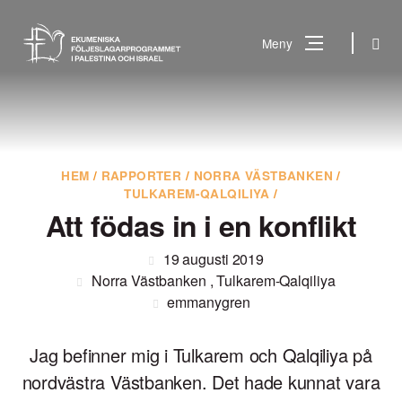
Gå
till
Sök
Meny
innehåll
Vad
Sök
letar
du
efter?
HEM
/
RAPPORTER
/
NORRA VÄSTBANKEN
/
TULKAREM-QALQILIYA
/
Att födas in i en konflikt
19 augusti 2019
Norra Västbanken
,
Tulkarem-Qalqiliya
emmanygren
Jag befinner mig i Tulkarem och Qalqiliya på
nordvästra Västbanken. Det hade kunnat vara