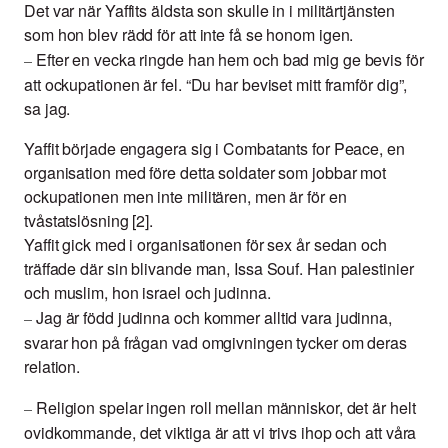
Det var när Yaffits äldsta son skulle in i militärtjänsten
som hon blev rädd för att inte få se honom igen.
Efter en vecka ringde han hem och bad mig ge bevis för
–
att ockupationen är fel. “Du har beviset mitt framför dig”,
sa jag.
Yaffit började engagera sig i Combatants for Peace, en
organisation med före detta soldater som jobbar mot
ockupationen men inte militären, men är för en
tvåstatslösning [2].
Yaffit gick med i organisationen för sex år sedan och
träffade där sin blivande man, Issa Souf. Han palestinier
och muslim, hon israel och judinna.
Jag är född judinna och kommer alltid vara judinna,
–
svarar hon på frågan vad omgivningen tycker om deras
relation.
Religion spelar ingen roll mellan människor, det är helt
–
ovidkommande, det viktiga är att vi trivs ihop och att våra