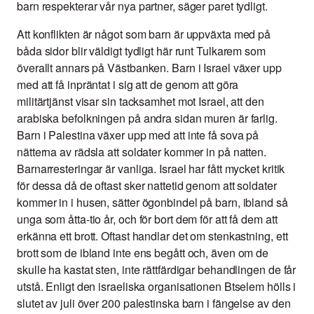
barn respekterar vår nya partner, säger paret tydligt.
Att konflikten är något som barn är uppväxta med på
båda sidor blir väldigt tydligt här runt Tulkarem som
överallt annars på Västbanken. Barn i Israel växer upp
med att få inpräntat i sig att de genom att göra
militärtjänst visar sin tacksamhet mot Israel, att den
arabiska befolkningen på andra sidan muren är farlig.
Barn i Palestina växer upp med att inte få sova på
nätterna av rädsla att soldater kommer in på natten.
Barnarresteringar är vanliga. Israel har fått mycket kritik
för dessa då de oftast sker nattetid genom att soldater
kommer in i husen, sätter ögonbindel på barn, ibland så
unga som åtta-tio år, och för bort dem för att få dem att
erkänna ett brott. Oftast handlar det om stenkastning, ett
brott som de ibland inte ens begått och, även om de
skulle ha kastat sten, inte rättfärdigar behandlingen de får
utstå. Enligt den israeliska organisationen Btselem hölls i
slutet av juli över 200 palestinska barn i fängelse av den